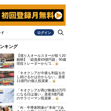
ンド
ログイン
ンキング
【億り人オールスターが狙う20
銘柄】「総資産69億円超」90歳
現役トレーダーから“1…
「キオクシアが今後も利益を出
し続けるかは分からない」資産
11億円の個人投資家…
「キオクシアが再び株価10万円
になる日は遠い」資産3億円超
のサラリーマン投資家…
「AI・半導体関連が“本命”であ