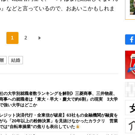
わ』などと言っているので、おあいこかもしれま
1
2
層
結婚
社の大学別就職者数ランキングを解剖》三菱商事、三井物産、
商事への就職者は「東大・早大・慶大で約6割」の現実 3大学
で強い大学はどこか
レジット決済代行・全東信が破産】63社もの金融機関が融資を
がら「20年以上の粉飾決算」を見抜けなかったカラクリ 営業
では“自転車操業”の焦りも表出していた