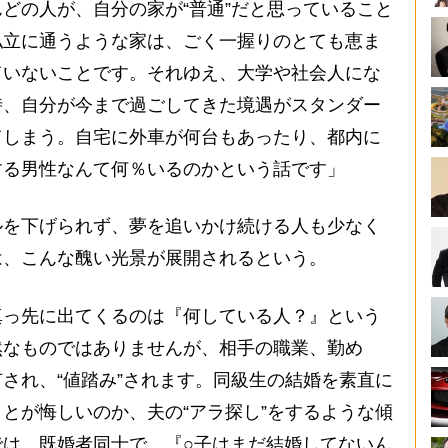
どの人が、自分の家が“普通”だと思っていること
私立に通うような家は、ごく一握りのとても恵ま
ていないことです。それゆえ、大学や社会人にな
時、自分が今まで過ごしてきた境遇がスタンダー
てしまう。自宅に外車が何台もあったり、都内に
する男性なんて何％いるのかという話です」
を下げられず、夢を追いかけ続ける人も少なく
は、こんな醜い光景が展開されるという。
真っ先に出てくるのは『何している人？』という
然なものではありませんが、相手の職業、勤め
され、“値踏み”されます。同級生の結婚を素直に
とが悔しいのか、夫の“アラ探し”をするような傾
では、既婚者同士で、『○子はまだ結婚してないん