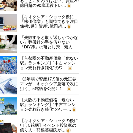
ることに変わりはない」資産20
億円超の90歳現役トレ…
【キオクシア・ショック後に
「株価倍増」も期待できる注目
銘柄5選】資産3億円超…
「失敗すると取り返しがつかな
い」葬儀社の手を借りない
「DIY葬」の落とし穴 素人
に…
【首都圏の不動産価格「危ない
駅」ランキング】“中古マンシ
ョン売れ行き鈍化”のワ…
《2年弱で資産17.5倍の元証券
マンが「キオクシア急落で次に
狙う」5銘柄を公開》1…
【大阪の不動産価格「危ない
駅」ランキング】“中古マンシ
ョン売れ行き鈍化”のワー…
【キオクシア・ショックの後に
狙う5銘柄】イベント投資家の
億り人・羽根英樹氏が…