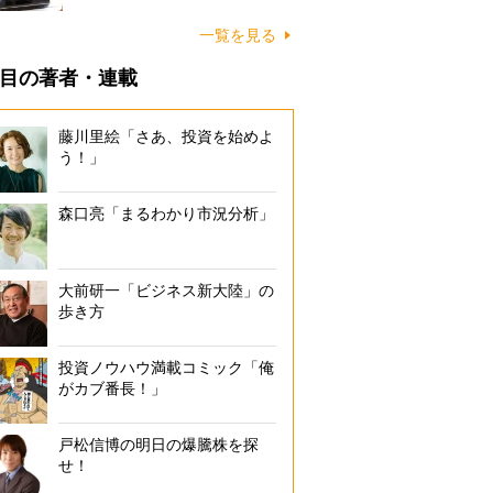
一覧を見る
目の著者・連載
藤川里絵「さあ、投資を始めよ
う！」
森口亮「まるわかり市況分析」
大前研一「ビジネス新大陸」の
歩き方
投資ノウハウ満載コミック「俺
がカブ番長！」
戸松信博の明日の爆騰株を探
せ！