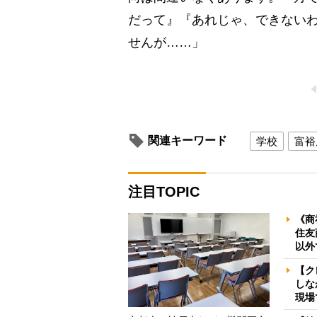
だって』『あれじゃ、できない
せんが……」
関連キーワード
学校
富裕
注目TOPIC
《商
住友
以外
【ク
しな
現場