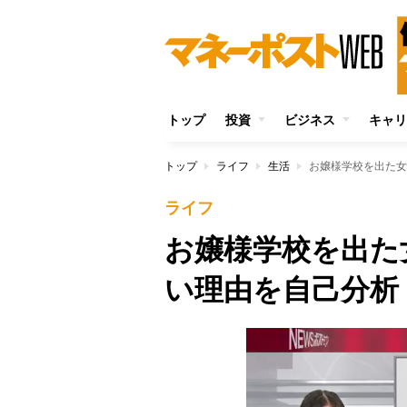
トップ
投資
ビジネス
キャリ
トップ
ライフ
生活
お嬢様学校を出た女
ライフ
お嬢様学校を出た
い理由を自己分析