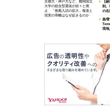
京都大・神戸大など、難関国立
【納
大学の総合型選抜が続々と廃
到、
止 「推薦入試の拡大」報道と
の右
現実の乖離はなぜ起きるのか
急増
Te
現地