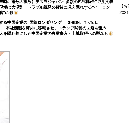
車時に複数の事故】テスラジャパン“多額のEV補助金”で注文殺
【お
現場は大混乱 トラブル続発の背後に見え隠れする“イーロン
202
腕”の影
する中国企業の“国籍ロンダリング” SHEIN、TikTok、
mu…本社機能を海外に移転させ、トランプ関税の回避を狙う
人を隠れ蓑にした中国企業の農業参入・土地取得への懸念も