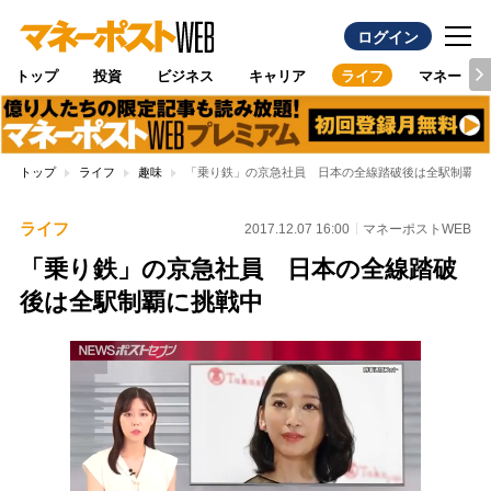
ログイン
トップ
投資
ビジネス
キャリア
ライフ
マネー
トップ
ライフ
趣味
「乗り鉄」の京急社員 日本の全線踏破後は全駅制覇に
ライフ
2017.12.07 16:00
マネーポストWEB
「乗り鉄」の京急社員 日本の全線踏破
後は全駅制覇に挑戦中