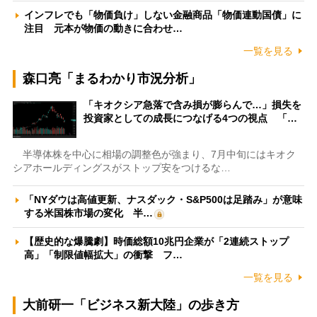
インフレでも「物価負け」しない金融商品「物価連動国債」に
注目 元本が物価の動きに合わせ…
一覧を見る
森口亮「まるわかり市況分析」
「キオクシア急落で含み損が膨らんで…」損失を
投資家としての成長につなげる4つの視点 「…
半導体株を中心に相場の調整色が強まり、7月中旬にはキオク
シアホールディングスがストップ安をつけるな…
「NYダウは高値更新、ナスダック・S&P500は足踏み」が意味
する米国株市場の変化 半…
【歴史的な爆騰劇】時価総額10兆円企業が「2連続ストップ
高」「制限値幅拡大」の衝撃 フ…
一覧を見る
大前研一「ビジネス新大陸」の歩き方