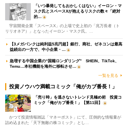
「いつ暴発してもおかしくはない」イーロン・マ
スク氏とスペースXが抱えるリスクの数々「絶対
的…
宇宙開発企業「スペースX」の上場で史上初の「兆万長者（ト
リリオネア）」となったイーロン・マスク氏。…
【3メガバンクは純利益5兆円超】銀行、商社、ゼネコンは最高
益続出の一方で、中小企業・…
急増する中国企業の“国籍ロンダリング” SHEIN、TikTok、
Temu…本社機能を海外に移転させ…
一覧を見る
投資ノウハウ満載コミック「俺がカブ番長！」
「売り時」を逃さないトレンド見極め術 投資コ
ミック「俺がカブ番長！」【第11回】
かつて投資情報雑誌「マネーポスト」にて、圧倒的な情報量が
詰め込まれた「天下無敵の株コミック」とし…