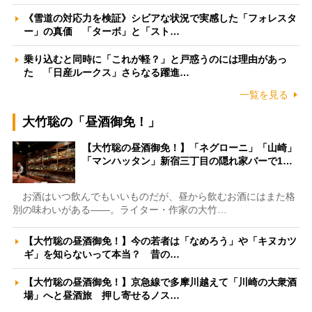
《雪道の対応力を検証》シビアな状況で実感した「フォレスタ
ー」の真価 「ターボ」と「スト…
乗り込むと同時に「これが軽？」と戸惑うのには理由があっ
た 「日産ルークス」さらなる躍進…
一覧を見る
大竹聡の「昼酒御免！」
【大竹聡の昼酒御免！】「ネグローニ」「山崎」
「マンハッタン」新宿三丁目の隠れ家バーで1…
お酒はいつ飲んでもいいものだが、昼から飲むお酒にはまた格
別の味わいがある――。ライター・作家の大竹…
【大竹聡の昼酒御免！】今の若者は「なめろう」や「キヌカツ
ギ」を知らないって本当？ 昔の…
【大竹聡の昼酒御免！】京急線で多摩川越えて「川崎の大衆酒
場」へと昼酒旅 押し寄せるノス…