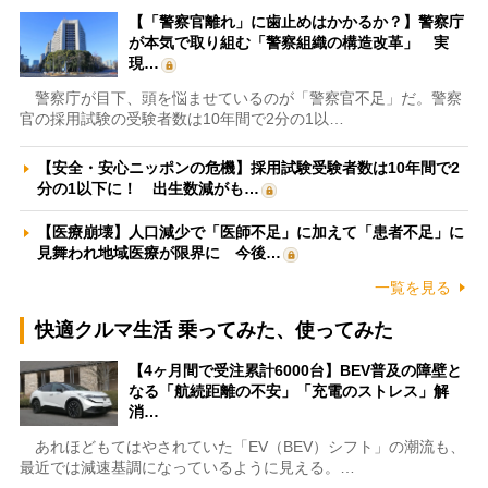
【「警察官離れ」に歯止めはかかるか？】警察庁
が本気で取り組む「警察組織の構造改革」 実
現…
警察庁が目下、頭を悩ませているのが「警察官不足」だ。警察
官の採用試験の受験者数は10年間で2分の1以…
【安全・安心ニッポンの危機】採用試験受験者数は10年間で2
分の1以下に！ 出生数減がも…
【医療崩壊】人口減少で「医師不足」に加えて「患者不足」に
見舞われ地域医療が限界に 今後…
一覧を見る
快適クルマ生活 乗ってみた、使ってみた
【4ヶ月間で受注累計6000台】BEV普及の障壁と
なる「航続距離の不安」「充電のストレス」解
消…
あれほどもてはやされていた「EV（BEV）シフト」の潮流も、
最近では減速基調になっているように見える。…