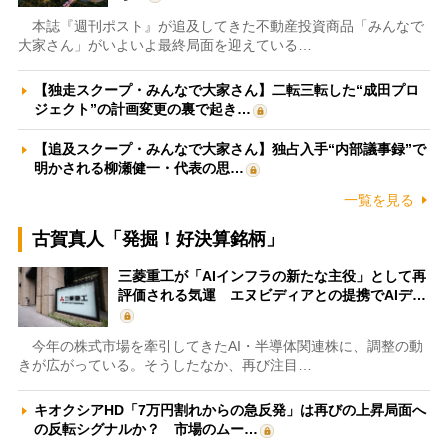
本誌『週刊ポスト』が追及してきた不動産投資商品「みんなで
大家さん」がいよいよ最終局面を迎えている…
【独走スクープ・みんなで大家さん】二転三転した“成田プロ
ジェクト”の計画変更の裏で起き…
【追及スクープ・みんなで大家さん】独占入手“内部議事録”で
明かされる柳瀬健一・代表の思…
一覧を見る
古賀真人「発掘！好決算銘柄」
三菱重工が「AIインフラの新たな主役」として再
評価される気運 エヌビディアとの提携でAIデ…
今年の株式市場を牽引してきたAI・半導体関連株に、調整の動
きが広がっている。そうしたなか、再び注目…
キオクシアHD「7万円割れからの急反発」は再びの上昇局面へ
の反転シグナルか？ 市場のムー…