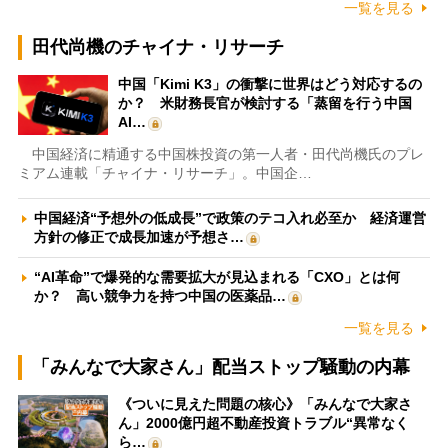
一覧を見る
田代尚機のチャイナ・リサーチ
中国「Kimi K3」の衝撃に世界はどう対応するの
か？ 米財務長官が検討する「蒸留を行う中国
AI…
中国経済に精通する中国株投資の第一人者・田代尚機氏のプレ
ミアム連載「チャイナ・リサーチ」。中国企…
中国経済“予想外の低成長”で政策のテコ入れ必至か 経済運営
方針の修正で成長加速が予想さ…
“AI革命”で爆発的な需要拡大が見込まれる「CXO」とは何
か？ 高い競争力を持つ中国の医薬品…
一覧を見る
「みんなで大家さん」配当ストップ騒動の内幕
《ついに見えた問題の核心》「みんなで大家さ
ん」2000億円超不動産投資トラブル“異常なく
ら…