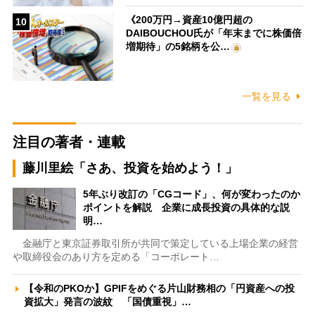
《200万円→資産10億円超の
10
DAIBOUCHOU氏が「年末までに株価倍
増期待」の5銘柄を公…
一覧を見る
注目の著者・連載
藤川里絵「さあ、投資を始めよう！」
5年ぶり改訂の「CGコード」、何が変わったのか
ポイントを解説 企業に成長投資の具体的な説
明…
金融庁と東京証券取引所が共同で策定している上場企業の経営
や取締役会のあり方を定める「コーポレート…
【令和のPKOか】GPIFをめぐる片山財務相の「円資産への投
資拡大」発言の波紋 「国債重視」…