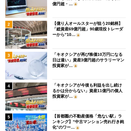
億円超・…
【億り人オールスターが狙う20銘柄】
2
「総資産69億円超」90歳現役トレーダ
ーから“10…
「キオクシアが再び株価10万円になる
3
日は遠い」資産3億円超のサラリーマン
投資家が…
「キオクシアが今後も利益を出し続け
4
るかは分からない」資産11億円の個人
投資家が…
【首都圏の不動産価格「危ない駅」ラ
5
ンキング】“中古マンション売れ行き鈍
化”のワー…