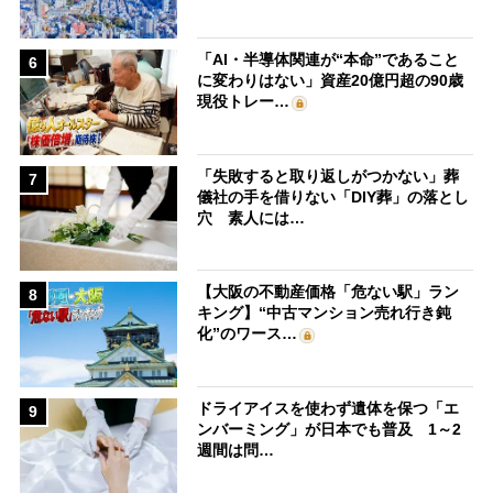
「AI・半導体関連が“本命”であること
6
に変わりはない」資産20億円超の90歳
現役トレー…
「失敗すると取り返しがつかない」葬
7
儀社の手を借りない「DIY葬」の落とし
穴 素人には…
【大阪の不動産価格「危ない駅」ラン
8
キング】“中古マンション売れ行き鈍
化”のワース…
ドライアイスを使わず遺体を保つ「エ
9
ンバーミング」が日本でも普及 1～2
週間は問…