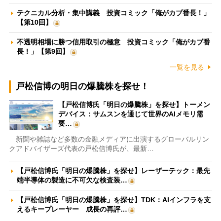
テクニカル分析・集中講義 投資コミック「俺がカブ番長！」
【第10回】
不透明相場に勝つ信用取引の極意 投資コミック「俺がカブ番
長！」【第9回】
一覧を見る
戸松信博の明日の爆騰株を探せ！
【戸松信博氏「明日の爆騰株」を探せ】トーメン
デバイス：サムスンを通じて世界のAIメモリ需
要…
新聞や雑誌など多数の金融メディアに出演するグローバルリン
クアドバイザーズ代表の戸松信博氏が、最新…
【戸松信博氏「明日の爆騰株」を探せ】レーザーテック：最先
端半導体の製造に不可欠な検査装…
【戸松信博氏「明日の爆騰株」を探せ】TDK：AIインフラを支
えるキープレーヤー 成長の再評…