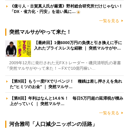
《億り人・古賀真人氏が厳選》野村総合研究所だけじゃない！
「DX・省力化・円安」を追い風に…
一覧を見る
突然マルサがやって来た！
【最終回】1億6000万円の負債と引き換えに手に
入れたプライスレスな経験 ｜ 突然マルサがや…
2009年12月に発行された元FXトレーダー・磯貝清明氏の著書
『突然マルサがやって来た！～FXで10億円稼い…
【第9回】もう一度FXでリベンジ！ 種銭は差し押さえを免れ
た”ヒミツのお金” ｜ 突然マルサ…
【第8回】年利はなんと14.6％！ 毎日5万円超の延滞税が積み
上がっていく ｜ 突然マルサ…
一覧を見る
河合雅司「人口減少ニッポンの活路」