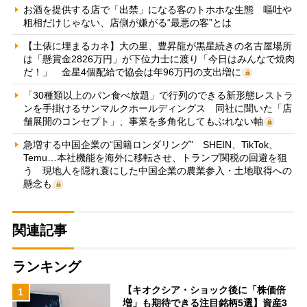
お酒を提供する店で「出禁」になる客のトホホな生態 嘔吐や
粗相だけじゃない、店側が嫌がる“最悪の客”とは
【土俵に埋まるカネ】大の里、豊昇龍が黒星続きの名古屋場所
は「懸賞金2826万円」が下位力士に渡り「今日はみんなで焼肉
だ！」 金星4個配給で協会は年96万円の支出増に
「30種類以上のパン食べ放題」で行列のできる新形態レストラ
ンを手掛けるサンマルクホールディングス 同社に聞いた「店
舗展開のコンセプト」、事業を多角化してもぶれない軸
急増する中国企業の“国籍ロンダリング” SHEIN、TikTok、
Temu…本社機能を海外に移転させ、トランプ関税の回避を狙
う 現地人を隠れ蓑にした中国企業の農業参入・土地取得への
懸念も
関連記事
ランキング
【キオクシア・ショック後に「株価倍
1
増」も期待できる注目銘柄5選】資産3