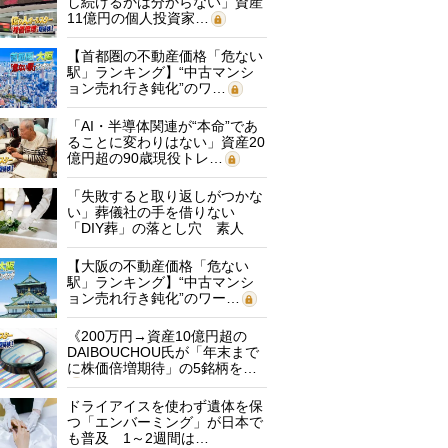
し続けるかは分からない」資産
11億円の個人投資家…
【首都圏の不動産価格「危ない
駅」ランキング】“中古マンシ
ョン売れ行き鈍化”のワ…
「AI・半導体関連が“本命”であ
ることに変わりはない」資産20
億円超の90歳現役トレ…
「失敗すると取り返しがつかな
い」葬儀社の手を借りない
「DIY葬」の落とし穴 素人
に…
【大阪の不動産価格「危ない
駅」ランキング】“中古マンシ
ョン売れ行き鈍化”のワー…
《200万円→資産10億円超の
DAIBOUCHOU氏が「年末まで
に株価倍増期待」の5銘柄を…
ドライアイスを使わず遺体を保
つ「エンバーミング」が日本で
も普及 1～2週間は…