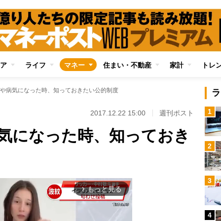
ア
ライフ
マネー
住まい・不動産
家計
トレ
や病気になった時、知っておきたい公的制度
ラ
1
2017.12.22 15:00
週刊ポスト
気になった時、知っておき
2
3
もっと見る
arrow_forward_ios
4