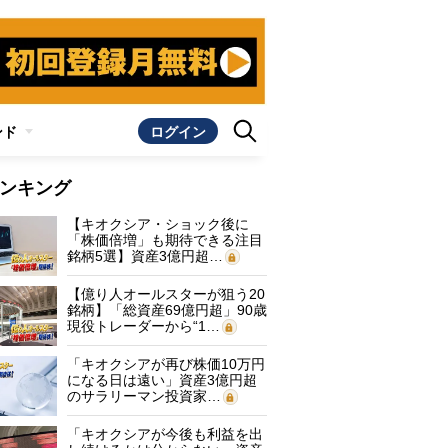
ンド
ログイン
ンキング
【キオクシア・ショック後に
「株価倍増」も期待できる注目
銘柄5選】資産3億円超…
【億り人オールスターが狙う20
銘柄】「総資産69億円超」90歳
現役トレーダーから“1…
「キオクシアが再び株価10万円
になる日は遠い」資産3億円超
のサラリーマン投資家…
「キオクシアが今後も利益を出