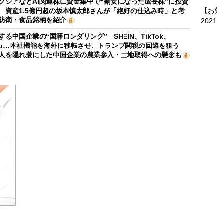
クシアなどAI関連株に資金集中で“割安になった成長株”に投資
【お
 資産1.5億円超の坂本慎太郎さんが「絶好の仕込み時」と考
防衛・食品銘柄を紹介
202
する中国企業の“国籍ロンダリング” SHEIN、TikTok、
mu…本社機能を海外に移転させ、トランプ関税の回避を狙う
人を隠れ蓑にした中国企業の農業参入・土地取得への懸念も