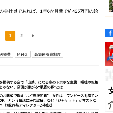
の会社員であれば、1年6か月間で約425万円の給
1
2
医療費
給付金
高額療養費制度
を提供する店で「出禁」になる客のトホホな生態 嘔吐や粗相
じゃない、店側が嫌がる“最悪の客”とは
のお葬式で悩ましい“喪服問題” 女性は「ワンピースを着てい
OK」という俗説に潜む誤解、なぜ「ジャケット」がマストな
？《1級葬祭ディレクターが解説》