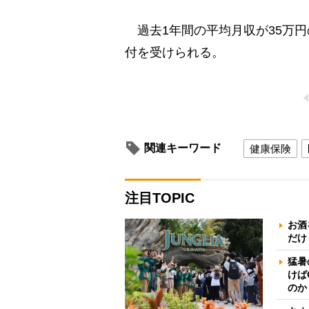
過去1年間の平均月収が35万円
付を受けられる。
関連キーワード
健康保険
注目TOPIC
お酒
だけ
猛暑
けば
のか