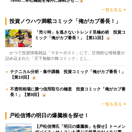
Temu…本社機能を海外に移転させ…
一覧を見る
投資ノウハウ満載コミック「俺がカブ番長！」
「売り時」を逃さないトレンド見極め術 投資コ
ミック「俺がカブ番長！」【第11回】
かつて投資情報雑誌「マネーポスト」にて、圧倒的な情報量が
詰め込まれた「天下無敵の株コミック」とし…
テクニカル分析・集中講義 投資コミック「俺がカブ番長！」
【第10回】
不透明相場に勝つ信用取引の極意 投資コミック「俺がカブ番
長！」【第9回】
一覧を見る
戸松信博の明日の爆騰株を探せ！
【戸松信博氏「明日の爆騰株」を探せ】トーメン