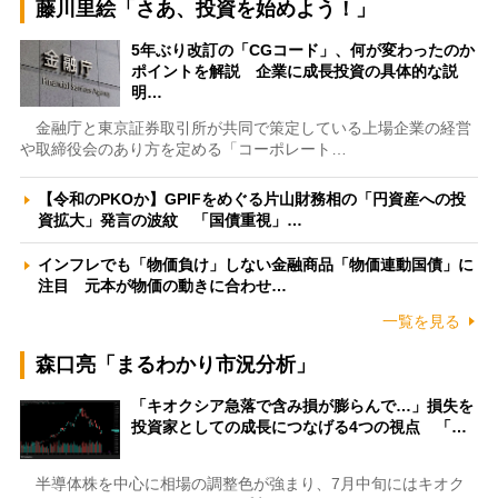
藤川里絵「さあ、投資を始めよう！」
5年ぶり改訂の「CGコード」、何が変わったのか
ポイントを解説 企業に成長投資の具体的な説
明…
金融庁と東京証券取引所が共同で策定している上場企業の経営
や取締役会のあり方を定める「コーポレート…
【令和のPKOか】GPIFをめぐる片山財務相の「円資産への投
資拡大」発言の波紋 「国債重視」…
インフレでも「物価負け」しない金融商品「物価連動国債」に
注目 元本が物価の動きに合わせ…
一覧を見る
森口亮「まるわかり市況分析」
「キオクシア急落で含み損が膨らんで…」損失を
投資家としての成長につなげる4つの視点 「…
半導体株を中心に相場の調整色が強まり、7月中旬にはキオク