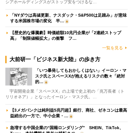
シアホールディングスがストップ安をつけるな…
「NYダウは高値更新、ナスダック・S&P500は足踏み」が意味
する米国株市場の変化 半…
【歴史的な爆騰劇】時価総額10兆円企業が「2連続ストップ
高」「制限値幅拡大」の衝撃 フ…
一覧を見る
大前研一「ビジネス新大陸」の歩き方
「いつ暴発してもおかしくはない」イーロン・マ
スク氏とスペースXが抱えるリスクの数々「絶対
的…
宇宙開発企業「スペースX」の上場で史上初の「兆万長者（ト
リリオネア）」となったイーロン・マスク氏。…
【3メガバンクは純利益5兆円超】銀行、商社、ゼネコンは最高
益続出の一方で、中小企業・…
急増する中国企業の“国籍ロンダリング” SHEIN、TikTok、