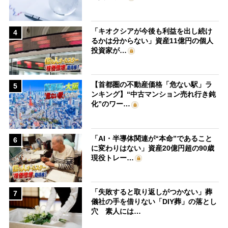
「キオクシアが今後も利益を出し続け
4
るかは分からない」資産11億円の個人
投資家が…
【首都圏の不動産価格「危ない駅」ラ
5
ンキング】“中古マンション売れ行き鈍
化”のワー…
「AI・半導体関連が“本命”であること
6
に変わりはない」資産20億円超の90歳
現役トレー…
「失敗すると取り返しがつかない」葬
7
儀社の手を借りない「DIY葬」の落とし
穴 素人には…