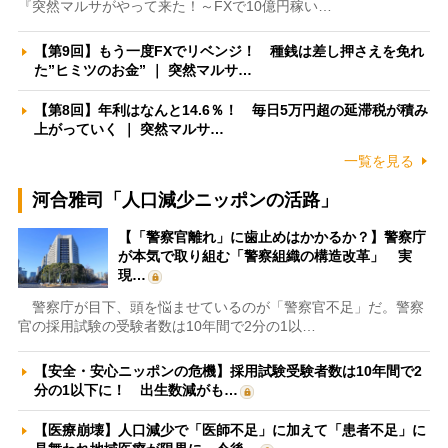
『突然マルサがやって来た！～FXで10億円稼い…
【第9回】もう一度FXでリベンジ！ 種銭は差し押さえを免れ
た”ヒミツのお金” ｜ 突然マルサ…
【第8回】年利はなんと14.6％！ 毎日5万円超の延滞税が積み
上がっていく ｜ 突然マルサ…
一覧を見る
河合雅司「人口減少ニッポンの活路」
【「警察官離れ」に歯止めはかかるか？】警察庁
が本気で取り組む「警察組織の構造改革」 実
現…
警察庁が目下、頭を悩ませているのが「警察官不足」だ。警察
官の採用試験の受験者数は10年間で2分の1以…
【安全・安心ニッポンの危機】採用試験受験者数は10年間で2
分の1以下に！ 出生数減がも…
【医療崩壊】人口減少で「医師不足」に加えて「患者不足」に