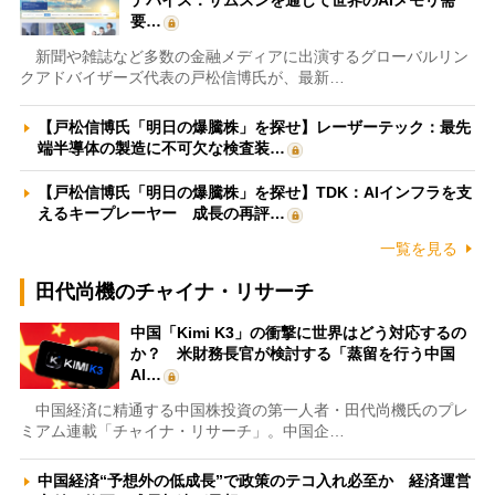
デバイス：サムスンを通じて世界のAIメモリ需
要…
新聞や雑誌など多数の金融メディアに出演するグローバルリン
クアドバイザーズ代表の戸松信博氏が、最新…
【戸松信博氏「明日の爆騰株」を探せ】レーザーテック：最先
端半導体の製造に不可欠な検査装…
【戸松信博氏「明日の爆騰株」を探せ】TDK：AIインフラを支
えるキープレーヤー 成長の再評…
一覧を見る
田代尚機のチャイナ・リサーチ
中国「Kimi K3」の衝撃に世界はどう対応するの
か？ 米財務長官が検討する「蒸留を行う中国
AI…
中国経済に精通する中国株投資の第一人者・田代尚機氏のプレ
ミアム連載「チャイナ・リサーチ」。中国企…
中国経済“予想外の低成長”で政策のテコ入れ必至か 経済運営