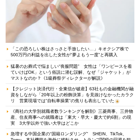
「この恐ろしい株はさっさと手放したい…」キオクシア株で
500万円の利益を出した女性が“夢よもう一度”と再購入
猛暑のお葬式で悩ましい“喪服問題” 女性は「ワンピースを着
ていけばOK」という俗説に潜む誤解、なぜ「ジャケット」が
マストなのか？《1級葬祭ディレクターが解説》
【クレジット決済代行・全東信が破産】63社もの金融機関が融
資をしながら「20年以上の粉飾決算」を見抜けなかったカラク
リ 営業現場では“自転車操業”の焦りも表出していた
《商社の大学別就職者数ランキングを解剖》三菱商事、三井物
産、住友商事への就職者は「東大・早大・慶大で約6割」の現
実 3大学以外で強い大学はどこか
急増する中国企業の“国籍ロンダリング” SHEIN、TikTok、
Temu…本社機能を海外に移転させ、トランプ関税の回避を狙