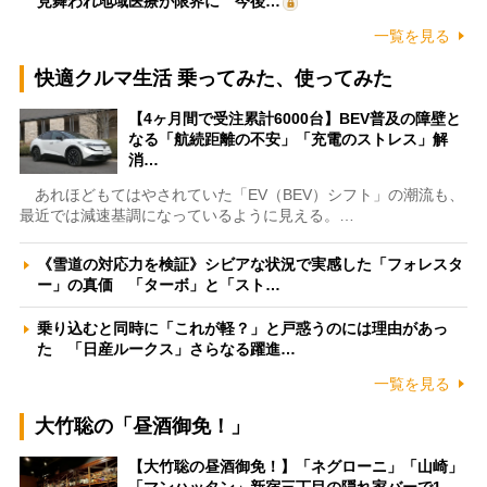
見舞われ地域医療が限界に 今後…
一覧を見る
快適クルマ生活 乗ってみた、使ってみた
【4ヶ月間で受注累計6000台】BEV普及の障壁と
なる「航続距離の不安」「充電のストレス」解
消…
あれほどもてはやされていた「EV（BEV）シフト」の潮流も、
最近では減速基調になっているように見える。…
《雪道の対応力を検証》シビアな状況で実感した「フォレスタ
ー」の真価 「ターボ」と「スト…
乗り込むと同時に「これが軽？」と戸惑うのには理由があっ
た 「日産ルークス」さらなる躍進…
一覧を見る
大竹聡の「昼酒御免！」
【大竹聡の昼酒御免！】「ネグローニ」「山崎」