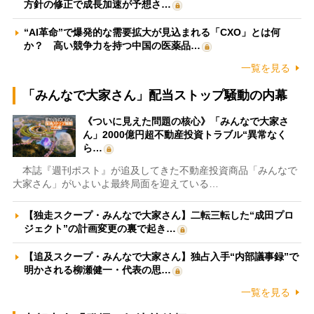
方針の修正で成長加速が予想さ…
“AI革命”で爆発的な需要拡大が見込まれる「CXO」とは何
か？ 高い競争力を持つ中国の医薬品…
一覧を見る
「みんなで大家さん」配当ストップ騒動の内幕
《ついに見えた問題の核心》「みんなで大家さ
ん」2000億円超不動産投資トラブル“異常なく
ら…
本誌『週刊ポスト』が追及してきた不動産投資商品「みんなで
大家さん」がいよいよ最終局面を迎えている…
【独走スクープ・みんなで大家さん】二転三転した“成田プロ
ジェクト”の計画変更の裏で起き…
【追及スクープ・みんなで大家さん】独占入手“内部議事録”で
明かされる柳瀬健一・代表の思…
一覧を見る