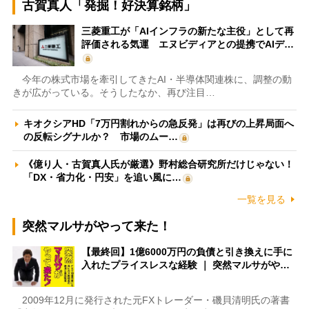
古賀真人「発掘！好決算銘柄」
三菱重工が「AIインフラの新たな主役」として再
評価される気運 エヌビディアとの提携でAIデ…
今年の株式市場を牽引してきたAI・半導体関連株に、調整の動
きが広がっている。そうしたなか、再び注目…
キオクシアHD「7万円割れからの急反発」は再びの上昇局面へ
の反転シグナルか？ 市場のムー…
《億り人・古賀真人氏が厳選》野村総合研究所だけじゃない！
「DX・省力化・円安」を追い風に…
一覧を見る
突然マルサがやって来た！
【最終回】1億6000万円の負債と引き換えに手に
入れたプライスレスな経験 ｜ 突然マルサがや…
2009年12月に発行された元FXトレーダー・磯貝清明氏の著書