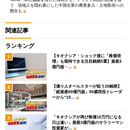
う 現地人を隠れ蓑にした中国企業の農業参入・土地取得への
懸念も
関連記事
ランキング
【キオクシア・ショック後に「株価倍
1
増」も期待できる注目銘柄5選】資産3
億円超・…
【億り人オールスターが狙う20銘柄】
2
「総資産69億円超」90歳現役トレーダ
ーから“10…
「キオクシアが再び株価10万円になる
3
日は遠い」資産3億円超のサラリーマン
投資家が…