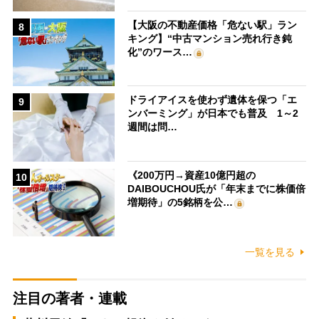
【大阪の不動産価格「危ない駅」ラン
8
キング】“中古マンション売れ行き鈍
化”のワース…
ドライアイスを使わず遺体を保つ「エ
9
ンバーミング」が日本でも普及 1～2
週間は問…
《200万円→資産10億円超の
10
DAIBOUCHOU氏が「年末までに株価倍
増期待」の5銘柄を公…
一覧を見る
注目の著者・連載