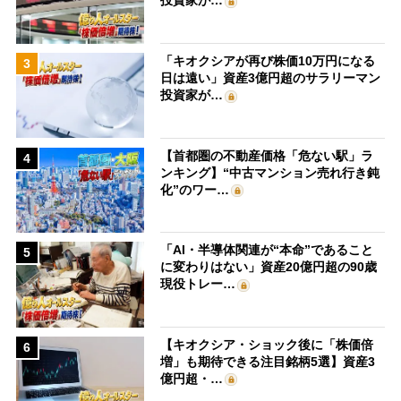
投資家が…
「キオクシアが再び株価10万円になる
3
日は遠い」資産3億円超のサラリーマン
投資家が…
【首都圏の不動産価格「危ない駅」ラ
4
ンキング】“中古マンション売れ行き鈍
化”のワー…
「AI・半導体関連が“本命”であること
5
に変わりはない」資産20億円超の90歳
現役トレー…
【キオクシア・ショック後に「株価倍
6
増」も期待できる注目銘柄5選】資産3
億円超・…