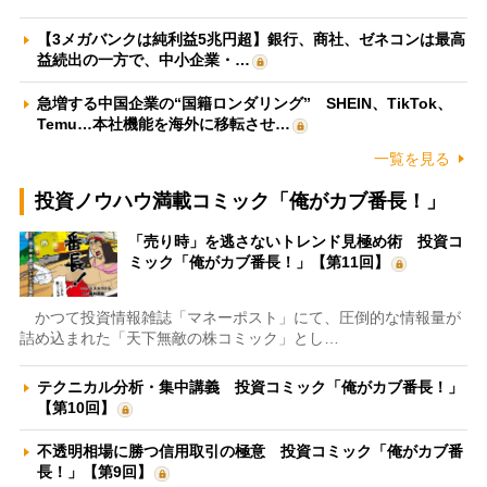
【3メガバンクは純利益5兆円超】銀行、商社、ゼネコンは最高
益続出の一方で、中小企業・…
急増する中国企業の“国籍ロンダリング” SHEIN、TikTok、
Temu…本社機能を海外に移転させ…
一覧を見る
投資ノウハウ満載コミック「俺がカブ番長！」
「売り時」を逃さないトレンド見極め術 投資コ
ミック「俺がカブ番長！」【第11回】
かつて投資情報雑誌「マネーポスト」にて、圧倒的な情報量が
詰め込まれた「天下無敵の株コミック」とし…
テクニカル分析・集中講義 投資コミック「俺がカブ番長！」
【第10回】
不透明相場に勝つ信用取引の極意 投資コミック「俺がカブ番
長！」【第9回】