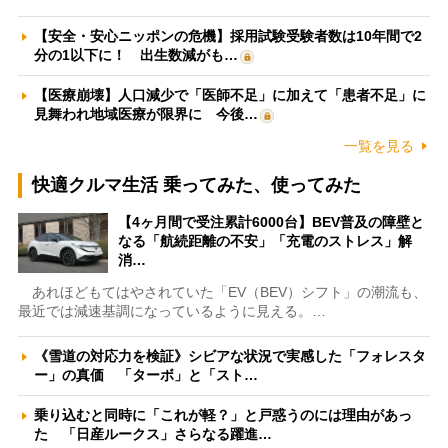
【安全・安心ニッポンの危機】採用試験受験者数は10年間で2
分の1以下に！ 出生数減がも…
【医療崩壊】人口減少で「医師不足」に加えて「患者不足」に
見舞われ地域医療が限界に 今後…
一覧を見る
快適クルマ生活 乗ってみた、使ってみた
【4ヶ月間で受注累計6000台】BEV普及の障壁と
なる「航続距離の不安」「充電のストレス」解
消…
あれほどもてはやされていた「EV（BEV）シフト」の潮流も、
最近では減速基調になっているように見える。…
《雪道の対応力を検証》シビアな状況で実感した「フォレスタ
ー」の真価 「ターボ」と「スト…
乗り込むと同時に「これが軽？」と戸惑うのには理由があっ
た 「日産ルークス」さらなる躍進…