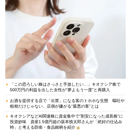
「この恐ろしい株はさっさと手放したい…」キオクシア株で
500万円の利益を出した女性が“夢よもう一度”と再購入
お酒を提供する店で「出禁」になる客のトホホな生態 嘔吐や
粗相だけじゃない、店側が嫌がる“最悪の客”とは
キオクシアなどAI関連株に資金集中で“割安になった成長株”に
投資妙味 資産1.5億円超の坂本慎太郎さんが「絶好の仕込み
時」と考える防衛・食品銘柄を紹介