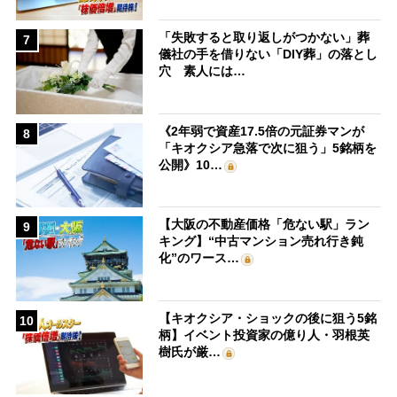
「失敗すると取り返しがつかない」葬
7
儀社の手を借りない「DIY葬」の落とし
穴 素人には…
《2年弱で資産17.5倍の元証券マンが
8
「キオクシア急落で次に狙う」5銘柄を
公開》10…
【大阪の不動産価格「危ない駅」ラン
9
キング】“中古マンション売れ行き鈍
化”のワース…
【キオクシア・ショックの後に狙う5銘
10
柄】イベント投資家の億り人・羽根英
樹氏が厳…