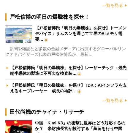
一覧を見る
戸松信博の明日の爆騰株を探せ！
【戸松信博氏「明日の爆騰株」を探せ】トーメン
デバイス：サムスンを通じて世界のAIメモリ需
要…
新聞や雑誌など多数の金融メディアに出演するグローバルリン
クアドバイザーズ代表の戸松信博氏が、最新…
【戸松信博氏「明日の爆騰株」を探せ】レーザーテック：最先
端半導体の製造に不可欠な検査装…
【戸松信博氏「明日の爆騰株」を探せ】TDK：AIインフラを支
えるキープレーヤー 成長の再評…
一覧を見る
田代尚機のチャイナ・リサーチ
中国「Kimi K3」の衝撃に世界はどう対応するの
か？ 米財務長官が検討する「蒸留を行う中国