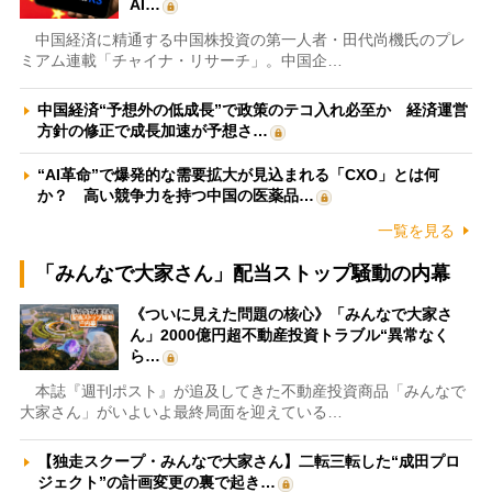
AI…
中国経済に精通する中国株投資の第一人者・田代尚機氏のプレ
ミアム連載「チャイナ・リサーチ」。中国企…
中国経済“予想外の低成長”で政策のテコ入れ必至か 経済運営
方針の修正で成長加速が予想さ…
“AI革命”で爆発的な需要拡大が見込まれる「CXO」とは何
か？ 高い競争力を持つ中国の医薬品…
一覧を見る
「みんなで大家さん」配当ストップ騒動の内幕
《ついに見えた問題の核心》「みんなで大家さ
ん」2000億円超不動産投資トラブル“異常なく
ら…
本誌『週刊ポスト』が追及してきた不動産投資商品「みんなで
大家さん」がいよいよ最終局面を迎えている…
【独走スクープ・みんなで大家さん】二転三転した“成田プロ
ジェクト”の計画変更の裏で起き…