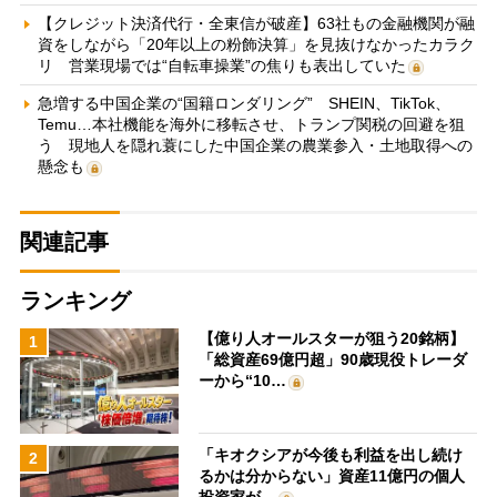
【クレジット決済代行・全東信が破産】63社もの金融機関が融
資をしながら「20年以上の粉飾決算」を見抜けなかったカラク
リ 営業現場では“自転車操業”の焦りも表出していた
急増する中国企業の“国籍ロンダリング” SHEIN、TikTok、
Temu…本社機能を海外に移転させ、トランプ関税の回避を狙
う 現地人を隠れ蓑にした中国企業の農業参入・土地取得への
懸念も
関連記事
ランキング
【億り人オールスターが狙う20銘柄】
1
「総資産69億円超」90歳現役トレーダ
ーから“10…
「キオクシアが今後も利益を出し続け
2
るかは分からない」資産11億円の個人