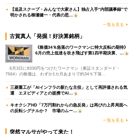
【追及スクープ・みんなで大家さん】独占入手“内部議事録”で
明かされる柳瀬健一・代表の思…
一覧を見る
古賀真人「発掘！好決算銘柄」
《株価34％急落のワークマンに特大反転の期待》
6月の売上低迷を吹き飛ばす第1四半期決算、…
6月3日に8330円をつけたワークマン（東証スタンダード・
7564）の株価は、わずか1カ月あまりで約34％下落…
三菱重工が「AIインフラの新たな主役」として再評価される気
運 エヌビディアとの提携でAI…
キオクシアHD「7万円割れからの急反発」は再びの上昇局面へ
の反転シグナルか？ 市場のムー…
一覧を見る
突然マルサがやって来た！