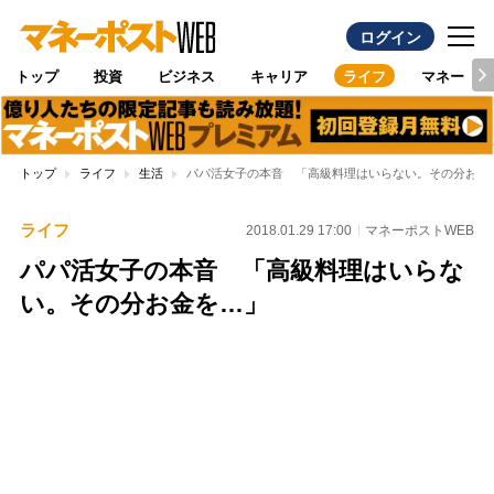
ログイン
トップ
投資
ビジネス
キャリア
ライフ
マネー
トップ
ライフ
生活
パパ活女子の本音 「高級料理はいらない。その分お金
ライフ
2018.01.29 17:00
マネーポストWEB
パパ活女子の本音 「高級料理はいらな
い。その分お金を…」
Loaded
:
100.00%
/
Unmute