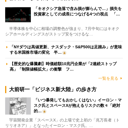
「キオクシア急落で含み損が膨らんで…」損失を
投資家としての成長につなげる4つの視点 「…
半導体株を中心に相場の調整色が強まり、7月中旬にはキオク
シアホールディングスがストップ安をつけるな…
「NYダウは高値更新、ナスダック・S&P500は足踏み」が意味
する米国株市場の変化 半…
【歴史的な爆騰劇】時価総額10兆円企業が「2連続ストップ
高」「制限値幅拡大」の衝撃 フ…
一覧を見る
大前研一「ビジネス新大陸」の歩き方
「いつ暴発してもおかしくはない」イーロン・マ
スク氏とスペースXが抱えるリスクの数々「絶対
的…
宇宙開発企業「スペースX」の上場で史上初の「兆万長者（ト
リリオネア）」となったイーロン・マスク氏。…