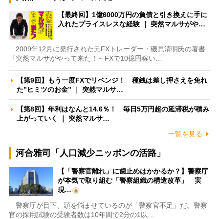
【最終回】1億6000万円の負債と引き換えに手に
入れたプライスレスな経験 ｜ 突然マルサがや…
2009年12月に発行された元FXトレーダー・磯貝清明氏の著書
『突然マルサがやって来た！～FXで10億円稼い…
【第9回】もう一度FXでリベンジ！ 種銭は差し押さえを免れ
た”ヒミツのお金” ｜ 突然マルサ…
【第8回】年利はなんと14.6％！ 毎日5万円超の延滞税が積み
上がっていく ｜ 突然マルサ…
一覧を見る
河合雅司「人口減少ニッポンの活路」
【「警察官離れ」に歯止めはかかるか？】警察庁
が本気で取り組む「警察組織の構造改革」 実
現…
警察庁が目下、頭を悩ませているのが「警察官不足」だ。警察
官の採用試験の受験者数は10年間で2分の1以…