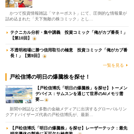
かつて投資情報雑誌「マネーポスト」にて、圧倒的な情報量が
詰め込まれた「天下無敵の株コミック」とし…
テクニカル分析・集中講義 投資コミック「俺がカブ番長！」
【第10回】
不透明相場に勝つ信用取引の極意 投資コミック「俺がカブ番
長！」【第9回】
一覧を見る
戸松信博の明日の爆騰株を探せ！
【戸松信博氏「明日の爆騰株」を探せ】トーメン
デバイス：サムスンを通じて世界のAIメモリ需
要…
新聞や雑誌など多数の金融メディアに出演するグローバルリン
クアドバイザーズ代表の戸松信博氏が、最新…
【戸松信博氏「明日の爆騰株」を探せ】レーザーテック：最先
端半導体の製造に不可欠な検査装…