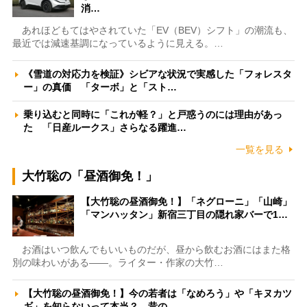
消…
あれほどもてはやされていた「EV（BEV）シフト」の潮流も、
最近では減速基調になっているように見える。…
《雪道の対応力を検証》シビアな状況で実感した「フォレスタ
ー」の真価 「ターボ」と「スト…
乗り込むと同時に「これが軽？」と戸惑うのには理由があっ
た 「日産ルークス」さらなる躍進…
一覧を見る
大竹聡の「昼酒御免！」
【大竹聡の昼酒御免！】「ネグローニ」「山崎」
「マンハッタン」新宿三丁目の隠れ家バーで1…
お酒はいつ飲んでもいいものだが、昼から飲むお酒にはまた格
別の味わいがある――。ライター・作家の大竹…
【大竹聡の昼酒御免！】今の若者は「なめろう」や「キヌカツ
ギ」を知らないって本当？ 昔の…