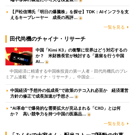
【戸松信博氏「明日の爆騰株」を探せ】TDK：AIインフラを支
えるキープレーヤー 成長の再評…
一覧を見る
田代尚機のチャイナ・リサーチ
中国「Kimi K3」の衝撃に世界はどう対応するの
か？ 米財務長官が検討する「蒸留を行う中国
AI…
中国経済に精通する中国株投資の第一人者・田代尚機氏のプレ
ミアム連載「チャイナ・リサーチ」。中国企…
中国経済“予想外の低成長”で政策のテコ入れ必至か 経済運営
方針の修正で成長加速が予想さ…
“AI革命”で爆発的な需要拡大が見込まれる「CXO」とは何
か？ 高い競争力を持つ中国の医薬品…
一覧を見る