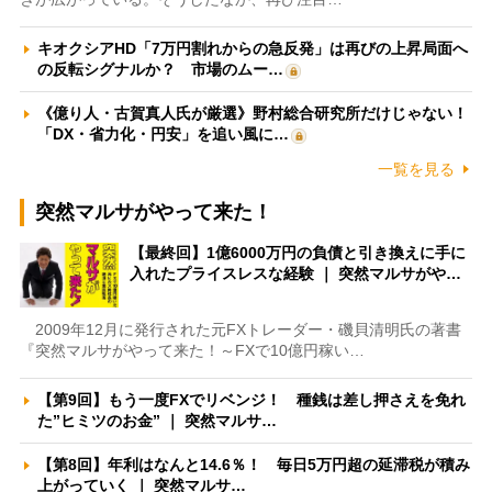
キオクシアHD「7万円割れからの急反発」は再びの上昇局面へ
の反転シグナルか？ 市場のムー…
《億り人・古賀真人氏が厳選》野村総合研究所だけじゃない！
「DX・省力化・円安」を追い風に…
一覧を見る
突然マルサがやって来た！
【最終回】1億6000万円の負債と引き換えに手に
入れたプライスレスな経験 ｜ 突然マルサがや…
2009年12月に発行された元FXトレーダー・磯貝清明氏の著書
『突然マルサがやって来た！～FXで10億円稼い…
【第9回】もう一度FXでリベンジ！ 種銭は差し押さえを免れ
た”ヒミツのお金” ｜ 突然マルサ…
【第8回】年利はなんと14.6％！ 毎日5万円超の延滞税が積み
上がっていく ｜ 突然マルサ…