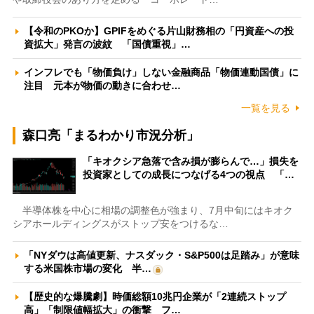
【令和のPKOか】GPIFをめぐる片山財務相の「円資産への投
資拡大」発言の波紋 「国債重視」…
インフレでも「物価負け」しない金融商品「物価連動国債」に
注目 元本が物価の動きに合わせ…
一覧を見る
森口亮「まるわかり市況分析」
「キオクシア急落で含み損が膨らんで…」損失を
投資家としての成長につなげる4つの視点 「…
半導体株を中心に相場の調整色が強まり、7月中旬にはキオク
シアホールディングスがストップ安をつけるな…
「NYダウは高値更新、ナスダック・S&P500は足踏み」が意味
する米国株市場の変化 半…
【歴史的な爆騰劇】時価総額10兆円企業が「2連続ストップ
高」「制限値幅拡大」の衝撃 フ…