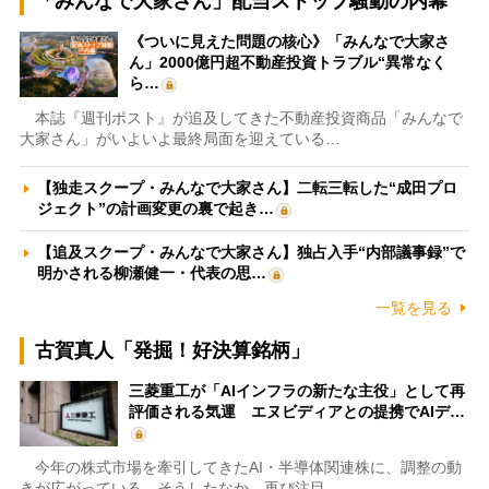
「みんなで大家さん」配当ストップ騒動の内幕
《ついに見えた問題の核心》「みんなで大家さ
ん」2000億円超不動産投資トラブル“異常なく
ら…
本誌『週刊ポスト』が追及してきた不動産投資商品「みんなで
大家さん」がいよいよ最終局面を迎えている…
【独走スクープ・みんなで大家さん】二転三転した“成田プロ
ジェクト”の計画変更の裏で起き…
【追及スクープ・みんなで大家さん】独占入手“内部議事録”で
明かされる柳瀬健一・代表の思…
一覧を見る
古賀真人「発掘！好決算銘柄」
三菱重工が「AIインフラの新たな主役」として再
評価される気運 エヌビディアとの提携でAIデ…
今年の株式市場を牽引してきたAI・半導体関連株に、調整の動
きが広がっている。そうしたなか、再び注目…