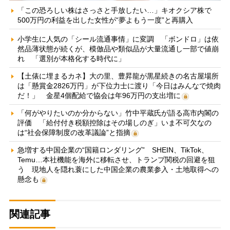
「この恐ろしい株はさっさと手放したい…」キオクシア株で
500万円の利益を出した女性が“夢よもう一度”と再購入
小学生に人気の「シール流通事情」に変調 「ボンドロ」は依
然品薄状態が続くが、模倣品や類似品が大量流通し一部で値崩
れ 「選別が本格化する時代に」
【土俵に埋まるカネ】大の里、豊昇龍が黒星続きの名古屋場所
は「懸賞金2826万円」が下位力士に渡り「今日はみんなで焼肉
だ！」 金星4個配給で協会は年96万円の支出増に
「何がやりたいのか分からない」竹中平蔵氏が語る高市内閣の
評価 「給付付き税額控除はその場しのぎ」いま不可欠なの
は“社会保障制度の改革議論”と指摘
急増する中国企業の“国籍ロンダリング” SHEIN、TikTok、
Temu…本社機能を海外に移転させ、トランプ関税の回避を狙
う 現地人を隠れ蓑にした中国企業の農業参入・土地取得への
懸念も
関連記事