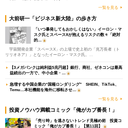
一覧を見る
大前研一「ビジネス新大陸」の歩き方
「いつ暴発してもおかしくはない」イーロン・マ
スク氏とスペースXが抱えるリスクの数々「絶対
的…
宇宙開発企業「スペースX」の上場で史上初の「兆万長者（ト
リリオネア）」となったイーロン・マスク氏。…
【3メガバンクは純利益5兆円超】銀行、商社、ゼネコンは最高
益続出の一方で、中小企業・…
急増する中国企業の“国籍ロンダリング” SHEIN、TikTok、
Temu…本社機能を海外に移転させ…
一覧を見る
投資ノウハウ満載コミック「俺がカブ番長！」
「売り時」を逃さないトレンド見極め術 投資コ
ミック「俺がカブ番長！」【第11回】