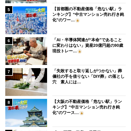
【首都圏の不動産価格「危ない駅」ラ
5
ンキング】“中古マンション売れ行き鈍
化”のワー…
「AI・半導体関連が“本命”であること
6
に変わりはない」資産20億円超の90歳
現役トレー…
「失敗すると取り返しがつかない」葬
7
儀社の手を借りない「DIY葬」の落とし
穴 素人には…
【大阪の不動産価格「危ない駅」ラン
8
キング】“中古マンション売れ行き鈍
化”のワース…