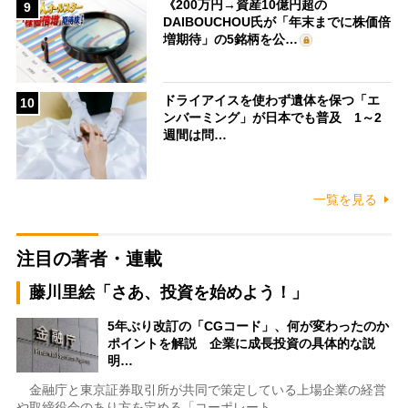
《200万円→資産10億円超の
9
DAIBOUCHOU氏が「年末までに株価倍
増期待」の5銘柄を公…
ドライアイスを使わず遺体を保つ「エ
10
ンバーミング」が日本でも普及 1～2
週間は問…
一覧を見る
注目の著者・連載
藤川里絵「さあ、投資を始めよう！」
5年ぶり改訂の「CGコード」、何が変わったのか
ポイントを解説 企業に成長投資の具体的な説
明…
金融庁と東京証券取引所が共同で策定している上場企業の経営
や取締役会のあり方を定める「コーポレート…