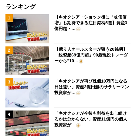
ランキング
【キオクシア・ショック後に「株価倍
1
増」も期待できる注目銘柄5選】資産3
億円超・…
【億り人オールスターが狙う20銘柄】
2
「総資産69億円超」90歳現役トレーダ
ーから“10…
「キオクシアが再び株価10万円になる
3
日は遠い」資産3億円超のサラリーマン
投資家が…
「キオクシアが今後も利益を出し続け
4
るかは分からない」資産11億円の個人
投資家が…