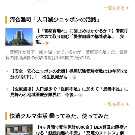
一覧を見る
河合雅司「人口減少ニッポンの活路」
【「警察官離れ」に歯止めはかかるか？】警察庁
が本気で取り組む「警察組織の構造改革」 実
現…
警察庁が目下、頭を悩ませているのが「警察官不足」だ。警察
官の採用試験の受験者数は10年間で2分の1以…
【安全・安心ニッポンの危機】採用試験受験者数は10年間で2
分の1以下に！ 出生数減がも…
【医療崩壊】人口減少で「医師不足」に加えて「患者不足」に
見舞われ地域医療が限界に 今後…
一覧を見る
快適クルマ生活 乗ってみた、使ってみた
【4ヶ月間で受注累計6000台】BEV普及の障壁と
なる「航続距離の不安」「充電のストレス」解