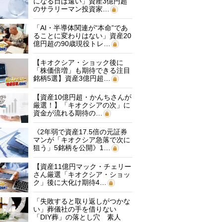
になる日は遠い」資産3億円超
のサラリーマン投資家…
「AI・半導体関連が“本命”であ
ることに変わりはない」資産20
億円超の90歳現役トレ…
【キオクシア・ショック後に
「株価倍増」も期待できる注目
銘柄5選】資産3億円超…
【資産10億円超・かんちさんが
厳選！】「キオクシアの次」に
資金が流れる期待の…
《2年弱で資産17.5倍の元証券
マンが「キオクシア急落で次に
狙う」5銘柄を公開》1…
【資産11億円マック・チェリー
さん厳選「キオクシア・ショッ
ク」後に大化け期待4…
「失敗すると取り返しがつかな
い」葬儀社の手を借りない
「DIY葬」の落とし穴 素人