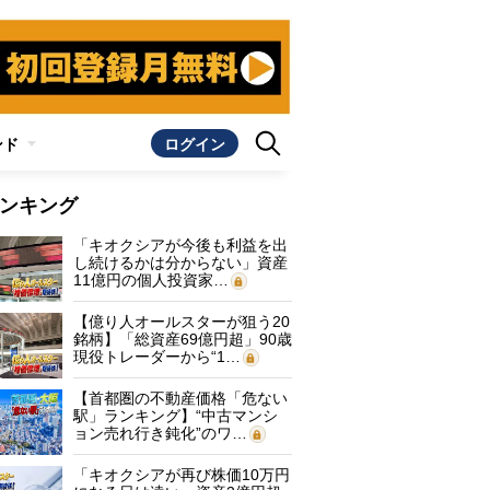
ンド
ログイン
ンキング
「キオクシアが今後も利益を出
し続けるかは分からない」資産
11億円の個人投資家…
【億り人オールスターが狙う20
銘柄】「総資産69億円超」90歳
現役トレーダーから“1…
【首都圏の不動産価格「危ない
駅」ランキング】“中古マンシ
ョン売れ行き鈍化”のワ…
「キオクシアが再び株価10万円