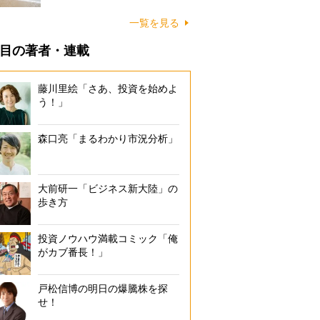
に…
一覧を見る
目の著者・連載
藤川里絵「さあ、投資を始めよ
う！」
森口亮「まるわかり市況分析」
大前研一「ビジネス新大陸」の
歩き方
投資ノウハウ満載コミック「俺
がカブ番長！」
戸松信博の明日の爆騰株を探
せ！