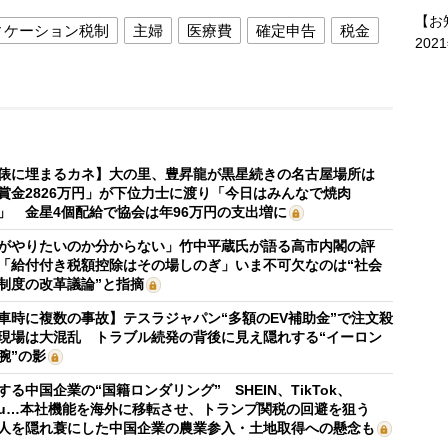
【お
ィケーション税制
主婦
医療費
確定申告
税金
202
俵に埋まるカネ】大の里、豊昇龍が黒星続きの名古屋場所は
賞金2826万円」が下位力士に渡り「今日はみんなで焼肉
」 金星4個配給で協会は年96万円の支出増に
がやりたいのか分からない」竹中平蔵氏が語る高市内閣の評
「給付付き税額控除はその場しのぎ」いま不可欠なのは“社会
制度の改革議論”と指摘
車時に複数の事故】テスラジャパン“多額のEV補助金”で注文殺
現場は大混乱 トラブル続発の背後に見え隠れする“イーロン
腕”の影
する中国企業の“国籍ロンダリング” SHEIN、TikTok、
mu…本社機能を海外に移転させ、トランプ関税の回避を狙う
人を隠れ蓑にした中国企業の農業参入・土地取得への懸念も