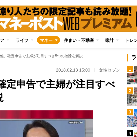
ア
ライフ
マネー
住まい・不動産
家計
トレ
他、確定申告で主婦が注目すべき5つの控除を解説
ラ
1
2018.02.13 15:00
女性セブン
確定申告で主婦が注目すべ
2
説
3
4