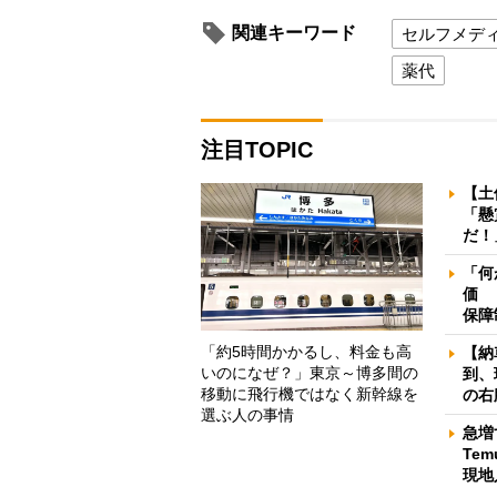
関連キーワード
セルフメデ
薬代
注目TOPIC
【土
「懸
だ！
「何
価 
保障
「約5時間かかるし、料金も高
【納
いのになぜ？」東京～博多間の
到、
移動に飛行機ではなく新幹線を
の右
選ぶ人の事情
急増
Te
現地