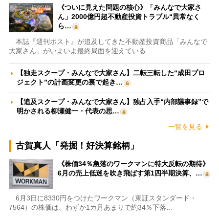
《ついに見えた問題の核心》「みんなで大家さ
ん」2000億円超不動産投資トラブル“異常なく
ら…
本誌『週刊ポスト』が追及してきた不動産投資商品「みんなで
大家さん」がいよいよ最終局面を迎えている…
【独走スクープ・みんなで大家さん】二転三転した“成田プロ
ジェクト”の計画変更の裏で起き…
【追及スクープ・みんなで大家さん】独占入手“内部議事録”で
明かされる柳瀬健一・代表の思…
一覧を見る
古賀真人「発掘！好決算銘柄」
《株価34％急落のワークマンに特大反転の期待》
6月の売上低迷を吹き飛ばす第1四半期決算、…
6月3日に8330円をつけたワークマン（東証スタンダード・
7564）の株価は、わずか1カ月あまりで約34％下落…