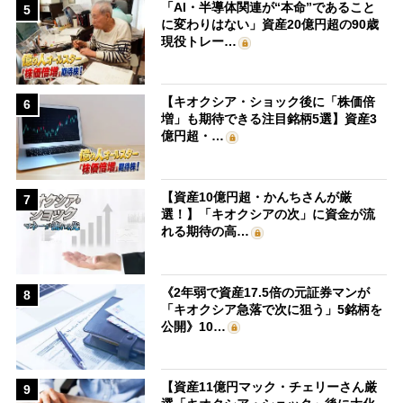
「AI・半導体関連が“本命”であること
5
に変わりはない」資産20億円超の90歳
現役トレー…
【キオクシア・ショック後に「株価倍
6
増」も期待できる注目銘柄5選】資産3
億円超・…
【資産10億円超・かんちさんが厳
7
選！】「キオクシアの次」に資金が流
れる期待の高…
《2年弱で資産17.5倍の元証券マンが
8
「キオクシア急落で次に狙う」5銘柄を
公開》10…
【資産11億円マック・チェリーさん厳
9