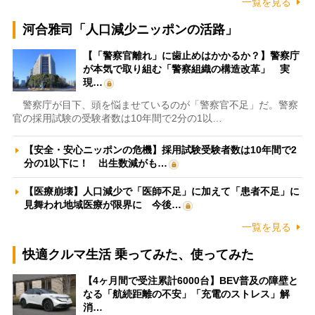
一覧を見る
河合雅司「人口減少ニッポンの活路」
【「警察官離れ」に歯止めはかかるか？】警察庁
が本気で取り組む「警察組織の構造改革」 実
現…
警察庁が目下、頭を悩ませているのが「警察官不足」だ。警察
官の採用試験の受験者数は10年間で2分の1以…
【安全・安心ニッポンの危機】採用試験受験者数は10年間で2
分の1以下に！ 出生数減がも…
【医療崩壊】人口減少で「医師不足」に加えて「患者不足」に
見舞われ地域医療が限界に 今後…
一覧を見る
快適クルマ生活 乗ってみた、使ってみた
【4ヶ月間で受注累計6000台】BEV普及の障壁と
なる「航続距離の不安」「充電のストレス」解
消…