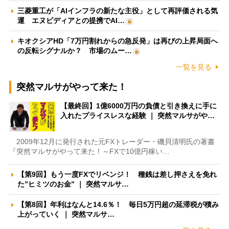
三菱重工が「AIインフラの新たな主役」として再評価される気
運 エヌビディアとの提携でAI…
キオクシアHD「7万円割れからの急反発」は再びの上昇局面へ
の反転シグナルか？ 市場のムー…
一覧を見る
突然マルサがやって来た！
【最終回】1億6000万円の負債と引き換えに手に
入れたプライスレスな経験 ｜ 突然マルサがや…
2009年12月に発行された元FXトレーダー・磯貝清明氏の著書
『突然マルサがやって来た！～FXで10億円稼い…
【第9回】もう一度FXでリベンジ！ 種銭は差し押さえを免れ
た”ヒミツのお金” ｜ 突然マルサ…
【第8回】年利はなんと14.6％！ 毎日5万円超の延滞税が積み
上がっていく ｜ 突然マルサ…