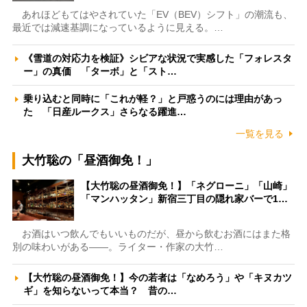
あれほどもてはやされていた「EV（BEV）シフト」の潮流も、
最近では減速基調になっているように見える。…
《雪道の対応力を検証》シビアな状況で実感した「フォレスタ
ー」の真価 「ターボ」と「スト…
乗り込むと同時に「これが軽？」と戸惑うのには理由があっ
た 「日産ルークス」さらなる躍進…
一覧を見る
大竹聡の「昼酒御免！」
【大竹聡の昼酒御免！】「ネグローニ」「山崎」
「マンハッタン」新宿三丁目の隠れ家バーで1…
お酒はいつ飲んでもいいものだが、昼から飲むお酒にはまた格
別の味わいがある――。ライター・作家の大竹…
【大竹聡の昼酒御免！】今の若者は「なめろう」や「キヌカツ
ギ」を知らないって本当？ 昔の…