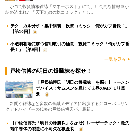
かつて投資情報雑誌「マネーポスト」にて、圧倒的な情報量が
詰め込まれた「天下無敵の株コミック」とし…
テクニカル分析・集中講義 投資コミック「俺がカブ番長！」
【第10回】
不透明相場に勝つ信用取引の極意 投資コミック「俺がカブ番
長！」【第9回】
一覧を見る
戸松信博の明日の爆騰株を探せ！
【戸松信博氏「明日の爆騰株」を探せ】トーメン
デバイス：サムスンを通じて世界のAIメモリ需
要…
新聞や雑誌など多数の金融メディアに出演するグローバルリン
クアドバイザーズ代表の戸松信博氏が、最新…
【戸松信博氏「明日の爆騰株」を探せ】レーザーテック：最先
端半導体の製造に不可欠な検査装…