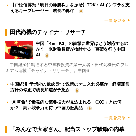
【戸松信博氏「明日の爆騰株」を探せ】TDK：AIインフラを支
えるキープレーヤー 成長の再評…
一覧を見る
田代尚機のチャイナ・リサーチ
中国「Kimi K3」の衝撃に世界はどう対応するの
か？ 米財務長官が検討する「蒸留を行う中国
AI…
中国経済に精通する中国株投資の第一人者・田代尚機氏のプレ
ミアム連載「チャイナ・リサーチ」。中国企…
中国経済“予想外の低成長”で政策のテコ入れ必至か 経済運営
方針の修正で成長加速が予想さ…
“AI革命”で爆発的な需要拡大が見込まれる「CXO」とは何
か？ 高い競争力を持つ中国の医薬品…
一覧を見る
「みんなで大家さん」配当ストップ騒動の内幕