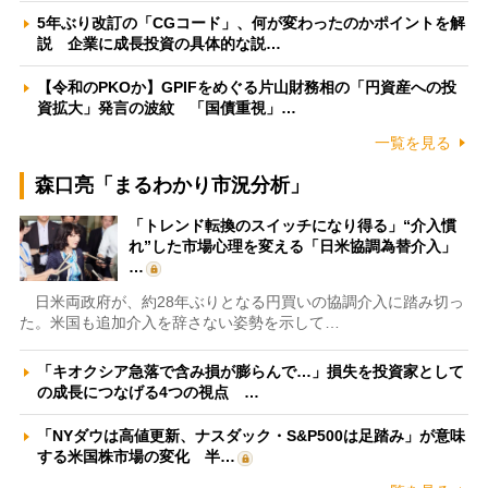
5年ぶり改訂の「CGコード」、何が変わったのかポイントを解
説 企業に成長投資の具体的な説…
【令和のPKOか】GPIFをめぐる片山財務相の「円資産への投
資拡大」発言の波紋 「国債重視」…
一覧を見る
森口亮「まるわかり市況分析」
「トレンド転換のスイッチになり得る」“介入慣
れ”した市場心理を変える「日米協調為替介入」
…
日米両政府が、約28年ぶりとなる円買いの協調介入に踏み切っ
た。米国も追加介入を辞さない姿勢を示して…
「キオクシア急落で含み損が膨らんで…」損失を投資家として
の成長につなげる4つの視点 …
「NYダウは高値更新、ナスダック・S&P500は足踏み」が意味
する米国株市場の変化 半…