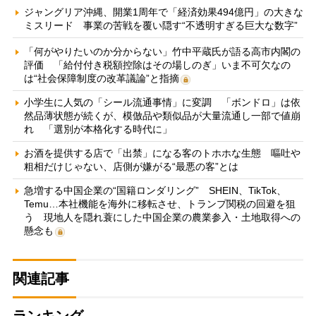
ジャングリア沖縄、開業1周年で「経済効果494億円」の大きな
ミスリード 事業の苦戦を覆い隠す“不透明すぎる巨大な数字”
「何がやりたいのか分からない」竹中平蔵氏が語る高市内閣の
評価 「給付付き税額控除はその場しのぎ」いま不可欠なの
は“社会保障制度の改革議論”と指摘
小学生に人気の「シール流通事情」に変調 「ボンドロ」は依
然品薄状態が続くが、模倣品や類似品が大量流通し一部で値崩
れ 「選別が本格化する時代に」
お酒を提供する店で「出禁」になる客のトホホな生態 嘔吐や
粗相だけじゃない、店側が嫌がる“最悪の客”とは
急増する中国企業の“国籍ロンダリング” SHEIN、TikTok、
Temu…本社機能を海外に移転させ、トランプ関税の回避を狙
う 現地人を隠れ蓑にした中国企業の農業参入・土地取得への
懸念も
関連記事
ランキング