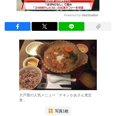
Powered by 
GliaStudios
Mute
大戸屋の人気メニュー「チキンかあさん煮定
食」
写真1枚