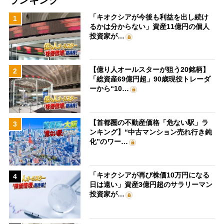
「キオクシアが今後も利益を出し続け
1
るかは分からない」資産11億円の個人
投資家が…
【億り人オールスターが狙う20銘柄】
2
「総資産69億円超」90歳現役トレーダ
ーから“10…
【首都圏の不動産価格「危ない駅」ラ
3
ンキング】“中古マンション売れ行き鈍
化”のワー…
「キオクシアが再び株価10万円になる
4
日は遠い」資産3億円超のサラリーマン
投資家が…