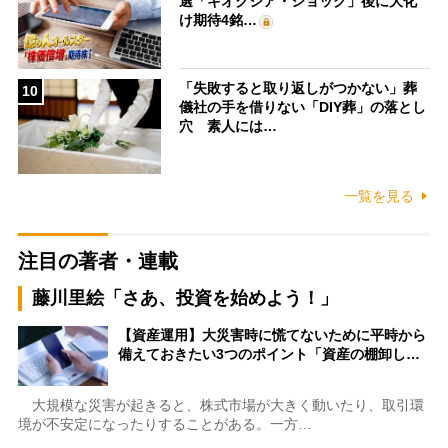
選「キオクシア・ショック」後に大化
け期待4銘…
「失敗すると取り返しがつかない」葬
10
儀社の手を借りない「DIY葬」の落とし
穴 素人には…
一覧を見る
注目の著者・連載
藤川里絵「さあ、投資を始めよう！」
【資産運用】大災害時に慌てないために平時から
備えておきたい3つのポイント「資産の棚卸し…
大規模な災害が起きると、株式市場が大きく動いたり、取引環
境が不安定になったりすることがある。一方…