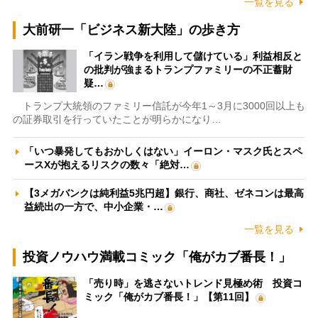
一覧を見る
大前研一「ビジネス新大陸」の歩き方
「イラン戦争を利用して儲けている」利益相反と
の批判が強まるトランプファミリーの不正蓄財
疑…
トランプ大統領のファミリー信託が今年1～3月に3000回以上も
の証券取引を行っていたことが明らかになり…
「いつ暴発してもおかしくはない」イーロン・マスク氏とスペ
ースXが抱えるリスクの数々「絶対…
【3メガバンクは純利益5兆円超】銀行、商社、ゼネコンは最高
益続出の一方で、中小企業・…
一覧を見る
投資ノウハウ満載コミック「俺がカブ番長！」
「売り時」を逃さないトレンド見極め術 投資コ
ミック「俺がカブ番長！」【第11回】