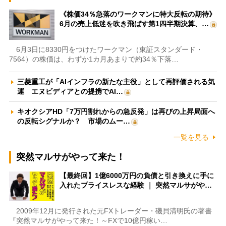
《株価34％急落のワークマンに特大反転の期待》
6月の売上低迷を吹き飛ばす第1四半期決算、…
6月3日に8330円をつけたワークマン（東証スタンダード・
7564）の株価は、わずか1カ月あまりで約34％下落…
三菱重工が「AIインフラの新たな主役」として再評価される気
運 エヌビディアとの提携でAI…
キオクシアHD「7万円割れからの急反発」は再びの上昇局面へ
の反転シグナルか？ 市場のムー…
一覧を見る
突然マルサがやって来た！
【最終回】1億6000万円の負債と引き換えに手に
入れたプライスレスな経験 ｜ 突然マルサがや…
2009年12月に発行された元FXトレーダー・磯貝清明氏の著書
『突然マルサがやって来た！～FXで10億円稼い…