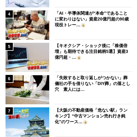
「AI・半導体関連が“本命”であること
4
に変わりはない」資産20億円超の90歳
現役トレー…
【キオクシア・ショック後に「株価倍
5
増」も期待できる注目銘柄5選】資産3
億円超・…
「失敗すると取り返しがつかない」葬
6
儀社の手を借りない「DIY葬」の落とし
穴 素人には…
【大阪の不動産価格「危ない駅」ラン
7
キング】“中古マンション売れ行き鈍
化”のワース…