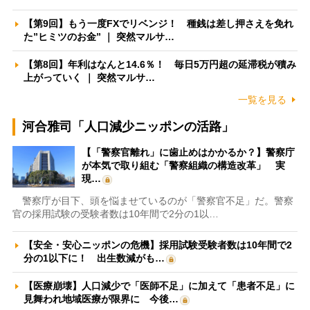
【第9回】もう一度FXでリベンジ！ 種銭は差し押さえを免れ
た”ヒミツのお金” ｜ 突然マルサ…
【第8回】年利はなんと14.6％！ 毎日5万円超の延滞税が積み
上がっていく ｜ 突然マルサ…
一覧を見る
河合雅司「人口減少ニッポンの活路」
【「警察官離れ」に歯止めはかかるか？】警察庁
が本気で取り組む「警察組織の構造改革」 実
現…
警察庁が目下、頭を悩ませているのが「警察官不足」だ。警察
官の採用試験の受験者数は10年間で2分の1以…
【安全・安心ニッポンの危機】採用試験受験者数は10年間で2
分の1以下に！ 出生数減がも…
【医療崩壊】人口減少で「医師不足」に加えて「患者不足」に
見舞われ地域医療が限界に 今後…