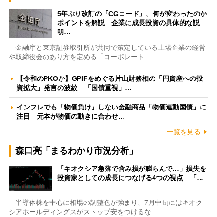
5年ぶり改訂の「CGコード」、何が変わったのか
ポイントを解説 企業に成長投資の具体的な説
明…
金融庁と東京証券取引所が共同で策定している上場企業の経営
や取締役会のあり方を定める「コーポレート…
【令和のPKOか】GPIFをめぐる片山財務相の「円資産への投
資拡大」発言の波紋 「国債重視」…
インフレでも「物価負け」しない金融商品「物価連動国債」に
注目 元本が物価の動きに合わせ…
一覧を見る
森口亮「まるわかり市況分析」
「キオクシア急落で含み損が膨らんで…」損失を
投資家としての成長につなげる4つの視点 「…
半導体株を中心に相場の調整色が強まり、7月中旬にはキオク
シアホールディングスがストップ安をつけるな…