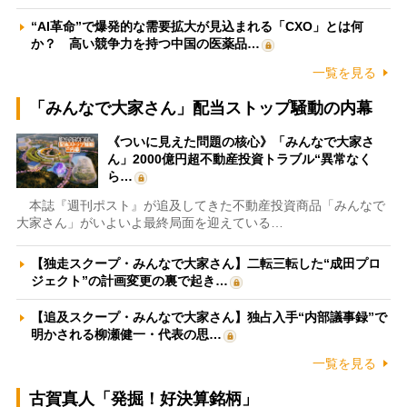
“AI革命”で爆発的な需要拡大が見込まれる「CXO」とは何
か？ 高い競争力を持つ中国の医薬品…
一覧を見る
「みんなで大家さん」配当ストップ騒動の内幕
《ついに見えた問題の核心》「みんなで大家さ
ん」2000億円超不動産投資トラブル“異常なく
ら…
本誌『週刊ポスト』が追及してきた不動産投資商品「みんなで
大家さん」がいよいよ最終局面を迎えている…
【独走スクープ・みんなで大家さん】二転三転した“成田プロ
ジェクト”の計画変更の裏で起き…
【追及スクープ・みんなで大家さん】独占入手“内部議事録”で
明かされる柳瀬健一・代表の思…
一覧を見る
古賀真人「発掘！好決算銘柄」