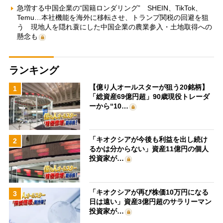
急増する中国企業の“国籍ロンダリング” SHEIN、TikTok、
Temu…本社機能を海外に移転させ、トランプ関税の回避を狙
う 現地人を隠れ蓑にした中国企業の農業参入・土地取得への
懸念も
ランキング
【億り人オールスターが狙う20銘柄】
1
「総資産69億円超」90歳現役トレーダ
ーから“10…
「キオクシアが今後も利益を出し続け
2
るかは分からない」資産11億円の個人
投資家が…
「キオクシアが再び株価10万円になる
3
日は遠い」資産3億円超のサラリーマン
投資家が…