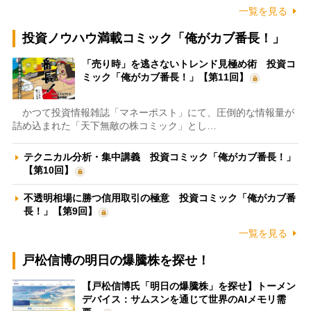
一覧を見る
投資ノウハウ満載コミック「俺がカブ番長！」
「売り時」を逃さないトレンド見極め術 投資コ
ミック「俺がカブ番長！」【第11回】
かつて投資情報雑誌「マネーポスト」にて、圧倒的な情報量が
詰め込まれた「天下無敵の株コミック」とし…
テクニカル分析・集中講義 投資コミック「俺がカブ番長！」
【第10回】
不透明相場に勝つ信用取引の極意 投資コミック「俺がカブ番
長！」【第9回】
一覧を見る
戸松信博の明日の爆騰株を探せ！
【戸松信博氏「明日の爆騰株」を探せ】トーメン
デバイス：サムスンを通じて世界のAIメモリ需