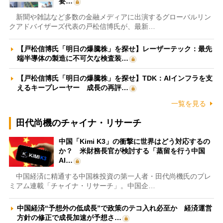
要…
新聞や雑誌など多数の金融メディアに出演するグローバルリン
クアドバイザーズ代表の戸松信博氏が、最新…
【戸松信博氏「明日の爆騰株」を探せ】レーザーテック：最先
端半導体の製造に不可欠な検査装…
【戸松信博氏「明日の爆騰株」を探せ】TDK：AIインフラを支
えるキープレーヤー 成長の再評…
一覧を見る
田代尚機のチャイナ・リサーチ
中国「Kimi K3」の衝撃に世界はどう対応するの
か？ 米財務長官が検討する「蒸留を行う中国
AI…
中国経済に精通する中国株投資の第一人者・田代尚機氏のプレ
ミアム連載「チャイナ・リサーチ」。中国企…
中国経済“予想外の低成長”で政策のテコ入れ必至か 経済運営
方針の修正で成長加速が予想さ…