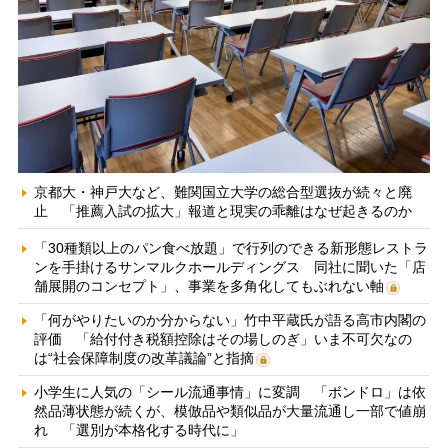
京都大・神戸大など、難関国立大学の総合型選抜が続々と廃
止 「推薦入試の拡大」報道と現実の乖離はなぜ起きるのか
「30種類以上のパン食べ放題」で行列のできる新形態レストラ
ンを手掛けるサンマルクホールディングス 同社に聞いた「店
舗展開のコンセプト」、事業を多角化してもぶれない軸
「何がやりたいのか分からない」竹中平蔵氏が語る高市内閣の
評価 「給付付き税額控除はその場しのぎ」いま不可欠なの
は“社会保障制度の改革議論”と指摘
小学生に人気の「シール流通事情」に変調 「ボンドロ」は依
然品薄状態が続くが、模倣品や類似品が大量流通し一部で値崩
れ 「選別が本格化する時代に」