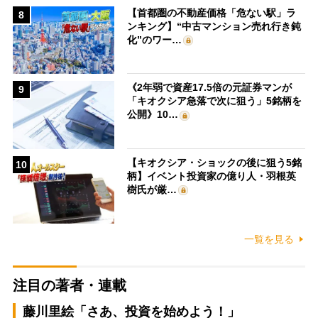
【首都圏の不動産価格「危ない駅」ラ
8
ンキング】“中古マンション売れ行き鈍
化”のワー…
《2年弱で資産17.5倍の元証券マンが
9
「キオクシア急落で次に狙う」5銘柄を
公開》10…
【キオクシア・ショックの後に狙う5銘
10
柄】イベント投資家の億り人・羽根英
樹氏が厳…
一覧を見る
注目の著者・連載
藤川里絵「さあ、投資を始めよう！」