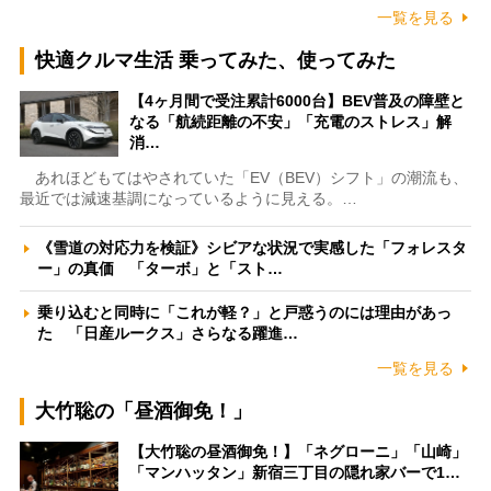
一覧を見る
快適クルマ生活 乗ってみた、使ってみた
【4ヶ月間で受注累計6000台】BEV普及の障壁と
なる「航続距離の不安」「充電のストレス」解
消…
あれほどもてはやされていた「EV（BEV）シフト」の潮流も、
最近では減速基調になっているように見える。…
《雪道の対応力を検証》シビアな状況で実感した「フォレスタ
ー」の真価 「ターボ」と「スト…
乗り込むと同時に「これが軽？」と戸惑うのには理由があっ
た 「日産ルークス」さらなる躍進…
一覧を見る
大竹聡の「昼酒御免！」
【大竹聡の昼酒御免！】「ネグローニ」「山崎」
「マンハッタン」新宿三丁目の隠れ家バーで1…