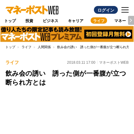
ログイン
トップ
投資
ビジネス
キャリア
ライフ
マネー
トップ
ライフ
人間関係
飲み会の誘い 誘った側が一番腹が立つ断られ方と
ライフ
2018.03.11 17:00
マネーポストWEB
飲み会の誘い 誘った側が一番腹が立つ
断られ方とは
Loaded
:
96.70%
/
Unmute