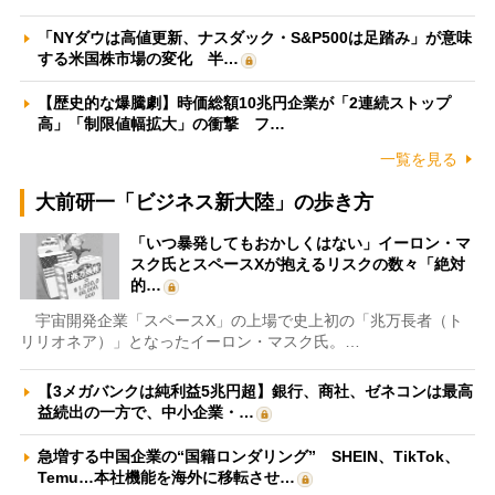
「NYダウは高値更新、ナスダック・S&P500は足踏み」が意味
する米国株市場の変化 半…
【歴史的な爆騰劇】時価総額10兆円企業が「2連続ストップ
高」「制限値幅拡大」の衝撃 フ…
一覧を見る
大前研一「ビジネス新大陸」の歩き方
「いつ暴発してもおかしくはない」イーロン・マ
スク氏とスペースXが抱えるリスクの数々「絶対
的…
宇宙開発企業「スペースX」の上場で史上初の「兆万長者（ト
リリオネア）」となったイーロン・マスク氏。…
【3メガバンクは純利益5兆円超】銀行、商社、ゼネコンは最高
益続出の一方で、中小企業・…
急増する中国企業の“国籍ロンダリング” SHEIN、TikTok、
Temu…本社機能を海外に移転させ…