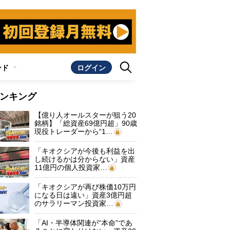
ンド
ログイン
ンキング
【億り人オールスターが狙う20
銘柄】「総資産69億円超」90歳
現役トレーダーから“1…
「キオクシアが今後も利益を出
し続けるかは分からない」資産
11億円の個人投資家…
「キオクシアが再び株価10万円
になる日は遠い」資産3億円超
のサラリーマン投資家…
「AI・半導体関連が“本命”であ