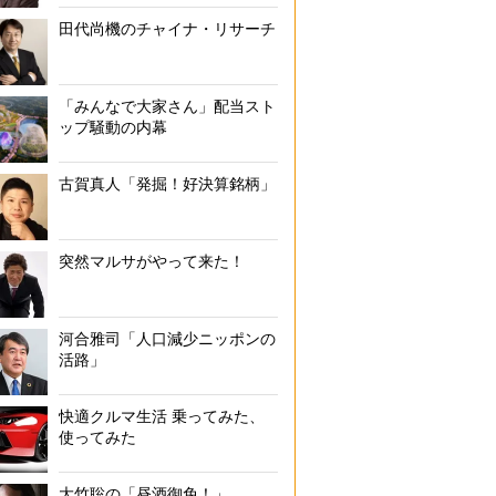
田代尚機のチャイナ・リサーチ
「みんなで大家さん」配当スト
ップ騒動の内幕
古賀真人「発掘！好決算銘柄」
突然マルサがやって来た！
河合雅司「人口減少ニッポンの
活路」
快適クルマ生活 乗ってみた、
使ってみた
大竹聡の「昼酒御免！」