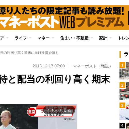
ア
ライフ
マネー
住まい・不動産
家計
トレ
当の利回り高く期末に向け投資妙味も
ラ
1
2015.12.17 07:00
マネーポスト（雑誌）
待と配当の利回り高く期末
2
3
もっと見る
arrow_forward_ios
4