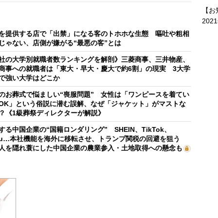
【お
202
を提供する店で「出禁」になる客のトホホな生態 嘔吐や粗相
じゃない、店側が嫌がる“最悪の客”とは
社の大学別就職者数ランキングを解剖》三菱商事、三井物産、
商事への就職者は「東大・早大・慶大で約6割」の現実 3大学
で強い大学はどこか
のお葬式で悩ましい“喪服問題” 女性は「ワンピースを着てい
OK」という俗説に潜む誤解、なぜ「ジャケット」がマストな
？《1級葬祭ディレクターが解説》
する中国企業の“国籍ロンダリング” SHEIN、TikTok、
mu…本社機能を海外に移転させ、トランプ関税の回避を狙う
人を隠れ蓑にした中国企業の農業参入・土地取得への懸念も