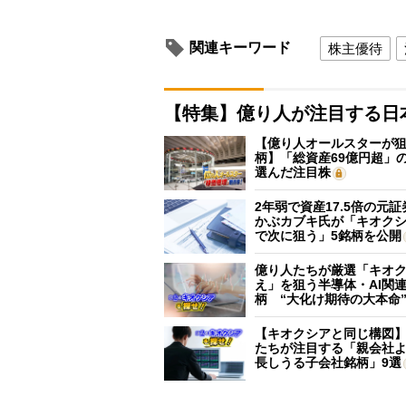
関連キーワード
株主優待
【特集】億り人が注目する日
【億り人オールスターが狙
柄】「総資産69億円超」の
選んだ注目株
2年弱で資産17.5倍の元
かぶカブキ氏が「キオク
で次に狙う」5銘柄を公開
億り人たちが厳選「キオ
え」を狙う半導体・AI関連
柄 “大化け期待の大本命
【キオクシアと同じ構図
たちが注目する「親会社
長しうる子会社銘柄」9選