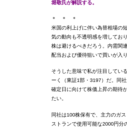
堀敬氏が解説する。
＊ ＊ ＊
米国の利上げに伴い為替相場の
気の動向も不透明感を増してお
株は避けるべきだろう。内需関連
配当および優待狙いで買いが入
そうした意味で私が注目している
ーく（東証1部・3197）だ。同
確定日に向けて株価上昇の期待
たい。
同社は100株保有で、主力のガ
ストランで使用可能な2000円