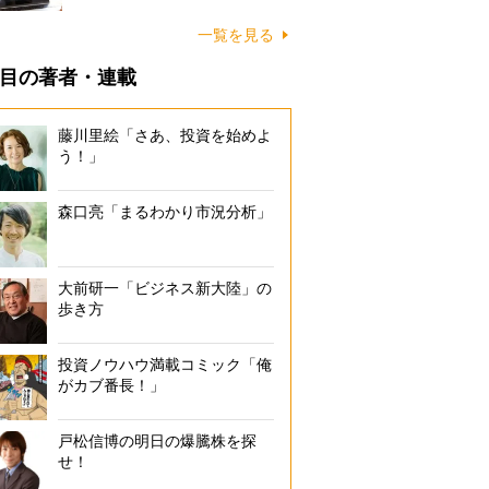
一覧を見る
目の著者・連載
藤川里絵「さあ、投資を始めよ
う！」
森口亮「まるわかり市況分析」
大前研一「ビジネス新大陸」の
歩き方
投資ノウハウ満載コミック「俺
がカブ番長！」
戸松信博の明日の爆騰株を探
せ！