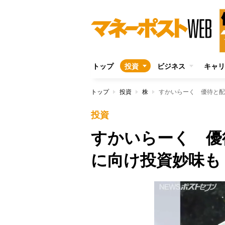
トップ
投資
ビジネス
キャリ
トップ
投資
株
すかいらーく 優待と配
投資
すかいらーく 優
に向け投資妙味も