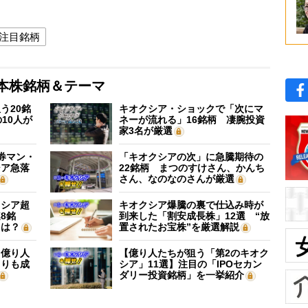
注目銘柄
本株銘柄＆テーマ
う20銘
キオクシア・ショックで「次にマ
10人が
ネーが流れる」16銘柄 凄腕投資
家3名が厳選
証券マン・
「キオクシアの次」に急騰期待の
シア急落
22銘柄 まつのすけさん、かんち
さん、なのなのさんが厳選
クシア超
キオクシア爆騰の裏で仕込み時が
8銘
到来した「割安成長株」12選 “放
”は？
置されたお宝株”を厳選解説
】億り人
【億り人たちが狙う「第2のキオク
よりも成
シア」11選】注目の「IPOセカン
ダリー投資銘柄」を一挙紹介