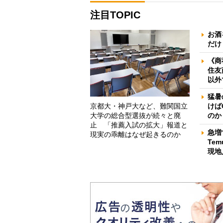
注目TOPIC
お酒
だけ
《商
住友
以外
猛暑
京都大・神戸大など、難関国立
けば
大学の総合型選抜が続々と廃
のか
止 「推薦入試の拡大」報道と
急増
現実の乖離はなぜ起きるのか
Te
現地