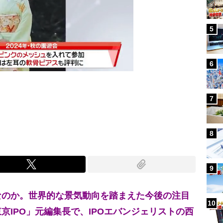
5
6
7
Mute
8
9
なのか。世界的な景気動向を踏まえた今後の注目
10
京IPO」元編集長で、IPOエバンジェリストの西