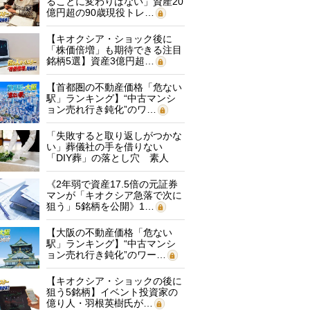
ることに変わりはない」資産20
億円超の90歳現役トレ…
【キオクシア・ショック後に
「株価倍増」も期待できる注目
銘柄5選】資産3億円超…
【首都圏の不動産価格「危ない
駅」ランキング】“中古マンシ
ョン売れ行き鈍化”のワ…
「失敗すると取り返しがつかな
い」葬儀社の手を借りない
「DIY葬」の落とし穴 素人
に…
《2年弱で資産17.5倍の元証券
マンが「キオクシア急落で次に
狙う」5銘柄を公開》1…
【大阪の不動産価格「危ない
駅」ランキング】“中古マンシ
ョン売れ行き鈍化”のワー…
【キオクシア・ショックの後に
狙う5銘柄】イベント投資家の
億り人・羽根英樹氏が…