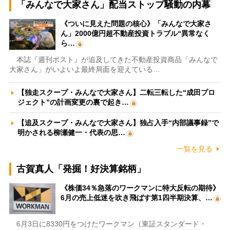
「みんなで大家さん」配当ストップ騒動の内幕
《ついに見えた問題の核心》「みんなで大家さ
ん」2000億円超不動産投資トラブル“異常なく
ら…
本誌『週刊ポスト』が追及してきた不動産投資商品「みんなで
大家さん」がいよいよ最終局面を迎えている…
【独走スクープ・みんなで大家さん】二転三転した“成田プロ
ジェクト”の計画変更の裏で起き…
【追及スクープ・みんなで大家さん】独占入手“内部議事録”で
明かされる柳瀬健一・代表の思…
一覧を見る
古賀真人「発掘！好決算銘柄」
《株価34％急落のワークマンに特大反転の期待》
6月の売上低迷を吹き飛ばす第1四半期決算、…
6月3日に8330円をつけたワークマン（東証スタンダード・