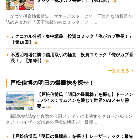
ミック「俺がカブ番長！」【第11回】
かつて投資情報雑誌「マネーポスト」にて、圧倒的な情報量が
詰め込まれた「天下無敵の株コミック」とし…
テクニカル分析・集中講義 投資コミック「俺がカブ番長！」
【第10回】
不透明相場に勝つ信用取引の極意 投資コミック「俺がカブ番
長！」【第9回】
一覧を見る
戸松信博の明日の爆騰株を探せ！
【戸松信博氏「明日の爆騰株」を探せ】トーメン
デバイス：サムスンを通じて世界のAIメモリ需
要…
新聞や雑誌など多数の金融メディアに出演するグローバルリン
クアドバイザーズ代表の戸松信博氏が、最新…
【戸松信博氏「明日の爆騰株」を探せ】レーザーテック：最先