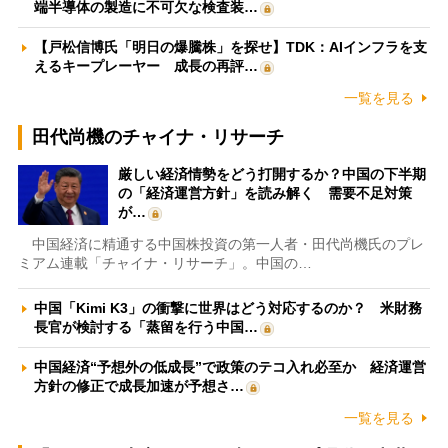
端半導体の製造に不可欠な検査装…
【戸松信博氏「明日の爆騰株」を探せ】TDK：AIインフラを支
えるキープレーヤー 成長の再評…
一覧を見る
田代尚機のチャイナ・リサーチ
厳しい経済情勢をどう打開するか？中国の下半期
の「経済運営方針」を読み解く 需要不足対策
が…
中国経済に精通する中国株投資の第一人者・田代尚機氏のプレ
ミアム連載「チャイナ・リサーチ」。中国の…
中国「Kimi K3」の衝撃に世界はどう対応するのか？ 米財務
長官が検討する「蒸留を行う中国…
中国経済“予想外の低成長”で政策のテコ入れ必至か 経済運営
方針の修正で成長加速が予想さ…
一覧を見る