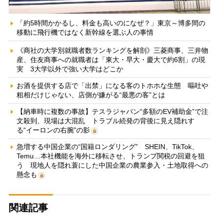
「約5時間かかるし、料金も高いのになぜ？」東京～博多間の
移動に飛行機ではなく新幹線を選ぶ人の事情
《商社の大学別就職者数ランキングを解剖》三菱商事、三井物
産、住友商事への就職者は「東大・早大・慶大で約6割」の現
実 3大学以外で強い大学はどこか
お酒を提供する店で「出禁」になる客のトホホな生態 嘔吐や
粗相だけじゃない、店側が嫌がる“最悪の客”とは
【納車時に複数の事故】テスラジャパン“多額のEV補助金”で注
文殺到、現場は大混乱 トラブル続発の背後に見え隠れす
る“イーロンの右腕”の影
急増する中国企業の“国籍ロンダリング” SHEIN、TikTok、
Temu…本社機能を海外に移転させ、トランプ関税の回避を狙
う 現地人を隠れ蓑にした中国企業の農業参入・土地取得への
懸念も
関連記事