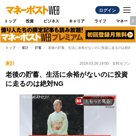
ログイン
トップ
投資
ビジネス
キャリア
ライフ
マネー
トップ
家計
貯蓄
老後の貯蓄、生活に余裕がないのに投資に走るのは絶対N
家計
2018.03.26 19:00
女性セブン
老後の貯蓄、生活に余裕がないのに投資
に走るのは絶対NG
もっと見る
arrow_forward_ios