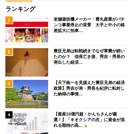
ランキング
老舗遊技機メーカー・豊丸産業がパチ
1
ンコ事業停止の背景 大手と中小の格
差拡大に拍車…
豊臣兄弟は転戦続きでなぜ軍費が続い
2
たのか？ 信長亡き後、秀吉・秀長の
突出した経済…
【天下統一を見据えた豊臣兄弟の経済
3
政策】秀吉が弟・秀長を紀伊に転封し
た納得の事情…
【資産10億円超・かんちさんが厳
4
選！】「キオクシアの次」に資金が流
れる期待の高…