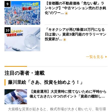
【首都圏の不動産価格「危ない駅」ラ
9
ンキング】“中古マンション売れ行き鈍
化”のワー…
「キオクシアが再び株価10万円になる
10
日は遠い」資産3億円超のサラリーマン
投資家が…
一覧を見る
注目の著者・連載
藤川里絵「さあ、投資を始めよう！」
【資産運用】大災害時に慌てないために平時から
備えておきたい3つのポイント「資産の棚卸し…
大規模な災害が起きると、株式市場が大きく動いたり、取引環