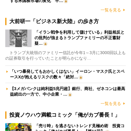
する米国株市場の変化 半…
一覧を見る
大前研一「ビジネス新大陸」の歩き方
「イラン戦争を利用して儲けている」利益相反と
の批判が強まるトランプファミリーの不正蓄財
疑…
トランプ大統領のファミリー信託が今年1～3月に3000回以上も
の証券取引を行っていたことが明らかになり…
「いつ暴発してもおかしくはない」イーロン・マスク氏とスペ
ースXが抱えるリスクの数々「絶対…
【3メガバンクは純利益5兆円超】銀行、商社、ゼネコンは最高
益続出の一方で、中小企業・…
一覧を見る
投資ノウハウ満載コミック「俺がカブ番長！」
「売り時」を逃さないトレンド見極め術 投資コ