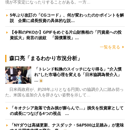
境が不安定になったりすることがある。一方…
5年ぶり改訂の「CGコード」、何が変わったのかポイントを解
説 企業に成長投資の具体的な説…
【令和のPKOか】GPIFをめぐる片山財務相の「円資産への投
資拡大」発言の波紋 「国債重視」…
一覧を見る
森口亮「まるわかり市況分析」
「トレンド転換のスイッチになり得る」“介入慣
れ”した市場心理を変える「日米協調為替介入」
…
日米両政府が、約28年ぶりとなる円買いの協調介入に踏み切っ
た。米国も追加介入を辞さない姿勢を示して…
「キオクシア急落で含み損が膨らんで…」損失を投資家として
の成長につなげる4つの視点 …
「NYダウは高値更新、ナスダック・S&P500は足踏み」が意味