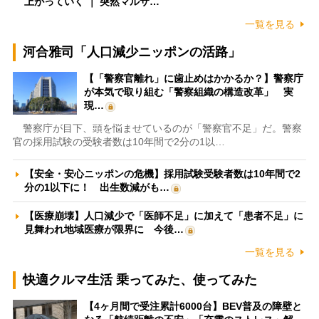
上がっていく ｜ 突然マルサ…
一覧を見る
河合雅司「人口減少ニッポンの活路」
【「警察官離れ」に歯止めはかかるか？】警察庁
が本気で取り組む「警察組織の構造改革」 実
現…
警察庁が目下、頭を悩ませているのが「警察官不足」だ。警察
官の採用試験の受験者数は10年間で2分の1以…
【安全・安心ニッポンの危機】採用試験受験者数は10年間で2
分の1以下に！ 出生数減がも…
【医療崩壊】人口減少で「医師不足」に加えて「患者不足」に
見舞われ地域医療が限界に 今後…
一覧を見る
快適クルマ生活 乗ってみた、使ってみた
【4ヶ月間で受注累計6000台】BEV普及の障壁と