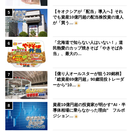
【キオクシアが「配当」導入へ】それ
5
でも資産10億円超の配当株投資の達人
が「買う…
「北海道で知らない人はいない！」道
6
民熱愛のカップ焼きそば「やきそば弁
当」、最大の…
【億り人オールスターが狙う20銘柄】
7
「総資産69億円超」90歳現役トレーダ
ーから“10…
資産10億円超の投資家が明かす“AI・半
8
導体相場に乗らなかった理由” フルポ
ジション…