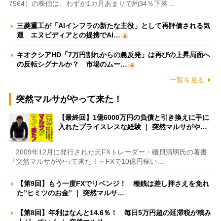
7564）の株価は、わずか1カ月あまりで約34％下落…
三菱重工が「AIインフラの新たな主役」として再評価される気
運 エヌビディアとの提携でAI…
キオクシアHD「7万円割れからの急反発」は再びの上昇局面へ
の反転シグナルか？ 市場のムー…
一覧を見る
突然マルサがやって来た！
【最終回】1億6000万円の負債と引き換えに手に
入れたプライスレスな経験 ｜ 突然マルサがや…
2009年12月に発行された元FXトレーダー・磯貝清明氏の著書
『突然マルサがやって来た！～FXで10億円稼い…
【第9回】もう一度FXでリベンジ！ 種銭は差し押さえを免れ
た”ヒミツのお金” ｜ 突然マルサ…
【第8回】年利はなんと14.6％！ 毎日5万円超の延滞税が積み