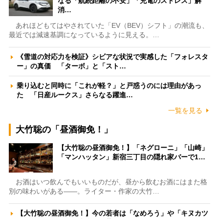
なる「航続距離の不安」「充電のストレス」解
消…
あれほどもてはやされていた「EV（BEV）シフト」の潮流も、
最近では減速基調になっているように見える。…
《雪道の対応力を検証》シビアな状況で実感した「フォレスタ
ー」の真価 「ターボ」と「スト…
乗り込むと同時に「これが軽？」と戸惑うのには理由があっ
た 「日産ルークス」さらなる躍進…
一覧を見る
大竹聡の「昼酒御免！」
【大竹聡の昼酒御免！】「ネグローニ」「山崎」
「マンハッタン」新宿三丁目の隠れ家バーで1…
お酒はいつ飲んでもいいものだが、昼から飲むお酒にはまた格
別の味わいがある――。ライター・作家の大竹…
【大竹聡の昼酒御免！】今の若者は「なめろう」や「キヌカツ