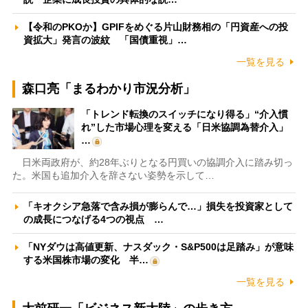
【令和のPKOか】GPIFをめぐる片山財務相の「円資産への投
資拡大」発言の波紋 「国債重視」…
一覧を見る
森口亮「まるわかり市況分析」
「トレンド転換のスイッチになり得る」“介入慣
れ”した市場心理を変える「日米協調為替介入」
…
日米両政府が、約28年ぶりとなる円買いの協調介入に踏み切っ
た。米国も追加介入を辞さない姿勢を示して…
「キオクシア急落で含み損が膨らんで…」損失を投資家として
の成長につなげる4つの視点 …
「NYダウは高値更新、ナスダック・S&P500は足踏み」が意味
する米国株市場の変化 半…
一覧を見る