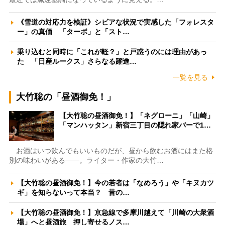
《雪道の対応力を検証》シビアな状況で実感した「フォレスタ
ー」の真価 「ターボ」と「スト…
乗り込むと同時に「これが軽？」と戸惑うのには理由があっ
た 「日産ルークス」さらなる躍進…
一覧を見る
大竹聡の「昼酒御免！」
【大竹聡の昼酒御免！】「ネグローニ」「山崎」
「マンハッタン」新宿三丁目の隠れ家バーで1…
お酒はいつ飲んでもいいものだが、昼から飲むお酒にはまた格
別の味わいがある――。ライター・作家の大竹…
【大竹聡の昼酒御免！】今の若者は「なめろう」や「キヌカツ
ギ」を知らないって本当？ 昔の…
【大竹聡の昼酒御免！】京急線で多摩川越えて「川崎の大衆酒
場」へと昼酒旅 押し寄せるノス…