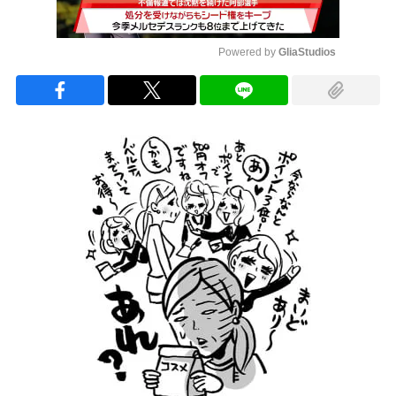
Powered by 
GliaStudios
Mute