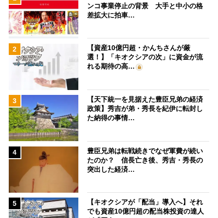
ンコ事業停止の背景 大手と中小の格
差拡大に拍車…
【資産10億円超・かんちさんが厳
2
選！】「キオクシアの次」に資金が流
れる期待の高…
【天下統一を見据えた豊臣兄弟の経済
3
政策】秀吉が弟・秀長を紀伊に転封し
た納得の事情…
豊臣兄弟は転戦続きでなぜ軍費が続い
4
たのか？ 信長亡き後、秀吉・秀長の
突出した経済…
【キオクシアが「配当」導入へ】それ
5
でも資産10億円超の配当株投資の達人