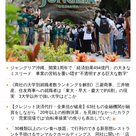
ジャングリア沖縄、開業1周年で「経済効果494億円」の大きな
ミスリード 事業の苦戦を覆い隠す“不透明すぎる巨大な数字”
《商社の大学別就職者数ランキングを解剖》三菱商事、三井物
産、住友商事への就職者は「東大・早大・慶大で約6割」の現
実 3大学以外で強い大学はどこか
【クレジット決済代行・全東信が破産】63社もの金融機関が融
資をしながら「20年以上の粉飾決算」を見抜けなかったカラク
リ 営業現場では“自転車操業”の焦りも表出していた
「30種類以上のパン食べ放題」で行列のできる新形態レストラ
ンを手掛けるサンマルクホールディングス 同社に聞いた「店