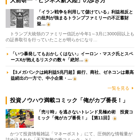
大前研一「ビジネス新大陸」の歩き方
「イラン戦争を利用して儲けている」利益相反と
の批判が強まるトランプファミリーの不正蓄財
疑…
トランプ大統領のファミリー信託が今年1～3月に3000回以上も
の証券取引を行っていたことが明らかになり…
「いつ暴発してもおかしくはない」イーロン・マスク氏とスペ
ースXが抱えるリスクの数々「絶対…
【3メガバンクは純利益5兆円超】銀行、商社、ゼネコンは最高
益続出の一方で、中小企業・…
一覧を見る
投資ノウハウ満載コミック「俺がカブ番長！」
「売り時」を逃さないトレンド見極め術 投資コ
ミック「俺がカブ番長！」【第11回】
かつて投資情報雑誌「マネーポスト」にて、圧倒的な情報量が
詰め込まれた「天下無敵の株コミック」とし…