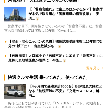
河合雅司「人口減少ニッポンの活路」
【「警察官離れ」に歯止めはかかるか？】警察庁
が本気で取り組む「警察組織の構造改革」 実
現…
警察庁が目下、頭を悩ませているのが「警察官不足」だ。警察
官の採用試験の受験者数は10年間で2分の1以…
【安全・安心ニッポンの危機】採用試験受験者数は10年間で2
分の1以下に！ 出生数減がも…
【医療崩壊】人口減少で「医師不足」に加えて「患者不足」に
見舞われ地域医療が限界に 今後…
一覧を見る
快適クルマ生活 乗ってみた、使ってみた
【4ヶ月間で受注累計6000台】BEV普及の障壁と
なる「航続距離の不安」「充電のストレス」解
消…
あれほどもてはやされていた「EV（BEV）シフト」の潮流も、
最近では減速基調になっているように見える。…