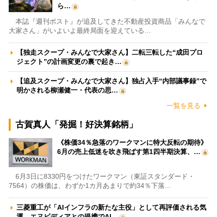
ら…
本誌『週刊ポスト』が追及してきた不動産投資商品「みんなで
大家さん」がいよいよ最終局面を迎えている…
【独走スクープ・みんなで大家さん】二転三転した“成田プロ
ジェクト”の計画変更の裏で起き…
【追及スクープ・みんなで大家さん】独占入手“内部議事録”で
明かされる柳瀬健一・代表の思…
一覧を見る
古賀真人「発掘！好決算銘柄」
《株価34％急落のワークマンに特大反転の期待》
6月の売上低迷を吹き飛ばす第1四半期決算、…
6月3日に8330円をつけたワークマン（東証スタンダード・
7564）の株価は、わずか1カ月あまりで約34％下落…
三菱重工が「AIインフラの新たな主役」として再評価される気
運 エヌビディアとの提携でAI…