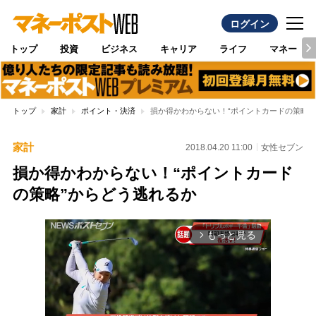
ログイン
トップ
投資
ビジネス
キャリア
ライフ
マネー
トップ
家計
ポイント・決済
損か得かわからない！“ポイントカードの策略”
家計
2018.04.20 11:00
女性セブン
損か得かわからない！“ポイントカード
の策略”からどう逃れるか
もっと見る
arrow_forward_ios