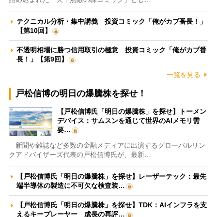
テクニカル分析・集中講義 投資コミック「俺がカブ番長！」
【第10回】
不透明相場に勝つ信用取引の極意 投資コミック「俺がカブ番
長！」【第9回】
一覧を見る
戸松信博の明日の爆騰株を探せ！
【戸松信博氏「明日の爆騰株」を探せ】トーメン
デバイス：サムスンを通じて世界のAIメモリ需
要…
新聞や雑誌など多数の金融メディアに出演するグローバルリン
クアドバイザーズ代表の戸松信博氏が、最新…
【戸松信博氏「明日の爆騰株」を探せ】レーザーテック：最先
端半導体の製造に不可欠な検査装…
【戸松信博氏「明日の爆騰株」を探せ】TDK：AIインフラを支
えるキープレーヤー 成長の再評…