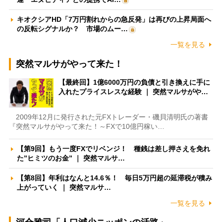
キオクシアHD「7万円割れからの急反発」は再びの上昇局面へ
の反転シグナルか？ 市場のムー…
一覧を見る
突然マルサがやって来た！
【最終回】1億6000万円の負債と引き換えに手に
入れたプライスレスな経験 ｜ 突然マルサがや…
2009年12月に発行された元FXトレーダー・磯貝清明氏の著書
『突然マルサがやって来た！～FXで10億円稼い…
【第9回】もう一度FXでリベンジ！ 種銭は差し押さえを免れ
た”ヒミツのお金” ｜ 突然マルサ…
【第8回】年利はなんと14.6％！ 毎日5万円超の延滞税が積み
上がっていく ｜ 突然マルサ…
一覧を見る