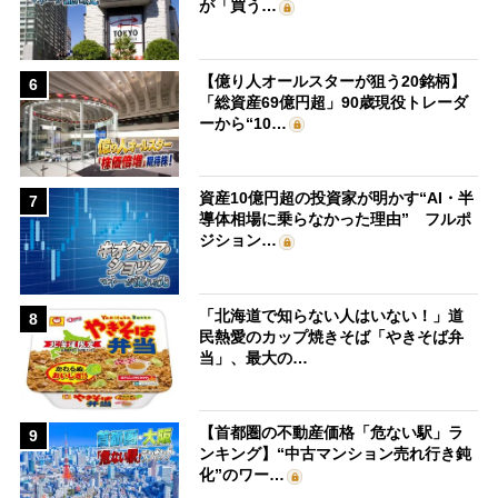
が「買う…
【億り人オールスターが狙う20銘柄】
6
「総資産69億円超」90歳現役トレーダ
ーから“10…
資産10億円超の投資家が明かす“AI・半
7
導体相場に乗らなかった理由” フルポ
ジション…
「北海道で知らない人はいない！」道
8
民熱愛のカップ焼きそば「やきそば弁
当」、最大の…
【首都圏の不動産価格「危ない駅」ラ
9
ンキング】“中古マンション売れ行き鈍
化”のワー…