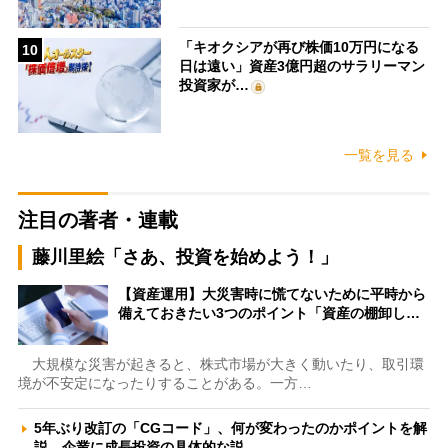
「キオクシアが再び株価10万円になる
10
日は遠い」資産3億円超のサラリーマン
投資家が…
一覧を見る
注目の著者・連載
藤川里絵「さあ、投資を始めよう！」
【資産運用】大災害時に慌てないために平時から
備えておきたい3つのポイント「資産の棚卸し…
大規模な災害が起きると、株式市場が大きく動いたり、取引環
境が不安定になったりすることがある。一方…
5年ぶり改訂の「CGコード」、何が変わったのかポイントを解
説 企業に成長投資の具体的な説…