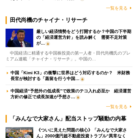
一覧を見る
田代尚機のチャイナ・リサーチ
厳しい経済情勢をどう打開するか？中国の下半期
の「経済運営方針」を読み解く 需要不足対策
が…
中国経済に精通する中国株投資の第一人者・田代尚機氏のプレ
ミアム連載「チャイナ・リサーチ」。中国の…
中国「Kimi K3」の衝撃に世界はどう対応するのか？ 米財務
長官が検討する「蒸留を行う中国…
中国経済“予想外の低成長”で政策のテコ入れ必至か 経済運営
方針の修正で成長加速が予想さ…
一覧を見る
「みんなで大家さん」配当ストップ騒動の内幕
《ついに見えた問題の核心》「みんなで大家さ
ん」2000億円超不動産投資トラブル“異常なく