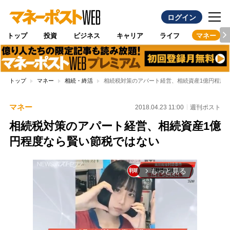
ログイン
トップ
投資
ビジネス
キャリア
ライフ
マネー
トップ
マネー
相続・終活
相続税対策のアパート経営、相続資産1億円程度
マネー
2018.04.23 11:00
週刊ポスト
相続税対策のアパート経営、相続資産1億
円程度なら賢い節税ではない
もっと見る
arrow_forward_ios