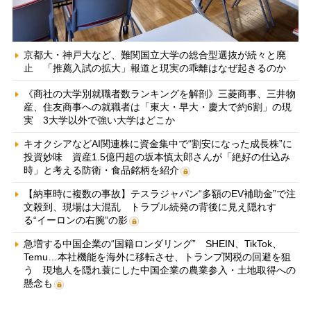
京都大・神戸大など、難関国立大学の総合型選抜が続々と廃
止 「推薦入試の拡大」報道と現実の乖離はなぜ起きるのか
《商社の大学別就職者数ランキングを解剖》三菱商事、三井物
産、住友商事への就職者は「東大・早大・慶大で約6割」の現
実 3大学以外で強い大学はどこか
キオクシアなどAI関連株に資金集中で“割安になった成長株”に
投資妙味 資産1.5億円超の坂本慎太郎さんが「絶好の仕込み
時」と考える防衛・食品銘柄を紹介
【納車時に複数の事故】テスラジャパン“多額のEV補助金”で注
文殺到、現場は大混乱 トラブル続発の背後に見え隠れす
る“イーロンの右腕”の影
急増する中国企業の“国籍ロンダリング” SHEIN、TikTok、
Temu…本社機能を海外に移転させ、トランプ関税の回避を狙
う 現地人を隠れ蓑にした中国企業の農業参入・土地取得への
懸念も