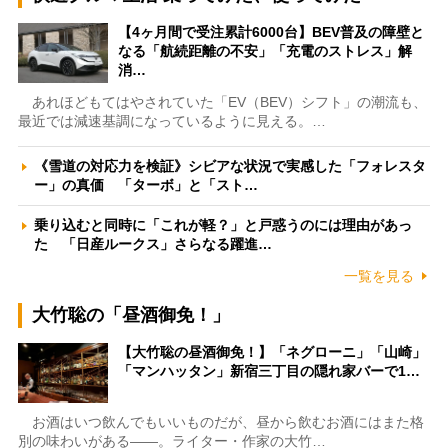
【4ヶ月間で受注累計6000台】BEV普及の障壁と
なる「航続距離の不安」「充電のストレス」解
消…
あれほどもてはやされていた「EV（BEV）シフト」の潮流も、
最近では減速基調になっているように見える。…
《雪道の対応力を検証》シビアな状況で実感した「フォレスタ
ー」の真価 「ターボ」と「スト…
乗り込むと同時に「これが軽？」と戸惑うのには理由があっ
た 「日産ルークス」さらなる躍進…
一覧を見る
大竹聡の「昼酒御免！」
【大竹聡の昼酒御免！】「ネグローニ」「山崎」
「マンハッタン」新宿三丁目の隠れ家バーで1…
お酒はいつ飲んでもいいものだが、昼から飲むお酒にはまた格
別の味わいがある――。ライター・作家の大竹…