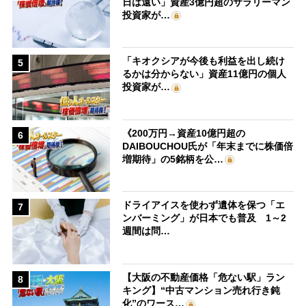
日は遠い」資産3億円超のサラリーマン
投資家が…
「キオクシアが今後も利益を出し続け
5
るかは分からない」資産11億円の個人
投資家が…
《200万円→資産10億円超の
6
DAIBOUCHOU氏が「年末までに株価倍
増期待」の5銘柄を公…
ドライアイスを使わず遺体を保つ「エ
7
ンバーミング」が日本でも普及 1～2
週間は問…
【大阪の不動産価格「危ない駅」ラン
8
キング】“中古マンション売れ行き鈍
化”のワース…