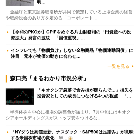
明…
金融庁と東京証券取引所が共同で策定している上場企業の経営
や取締役会のあり方を定める「コーポレート…
【令和のPKOか】GPIFをめぐる片山財務相の「円資産への投
資拡大」発言の波紋 「国債重視」…
インフレでも「物価負け」しない金融商品「物価連動国債」に
注目 元本が物価の動きに合わせ…
一覧を見る
森口亮「まるわかり市況分析」
「キオクシア急落で含み損が膨らんで…」損失を
投資家としての成長につなげる4つの視点 「…
半導体株を中心に相場の調整色が強まり、7月中旬にはキオク
シアホールディングスがストップ安をつけるな…
「NYダウは高値更新、ナスダック・S&P500は足踏み」が意味
する米国株市場の変化 半…