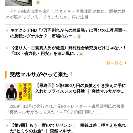
今年の株式市場を牽引してきたAI・半導体関連株に、調整の動
きが広がっている。そうしたなか、再び注目…
キオクシアHD「7万円割れからの急反発」は再びの上昇局面へ
の反転シグナルか？ 市場のムー…
《億り人・古賀真人氏が厳選》野村総合研究所だけじゃない！
「DX・省力化・円安」を追い風に…
一覧を見る
突然マルサがやって来た！
【最終回】1億6000万円の負債と引き換えに手に
入れたプライスレスな経験 ｜ 突然マルサがや…
2009年12月に発行された元FXトレーダー・磯貝清明氏の著書
『突然マルサがやって来た！～FXで10億円稼い…
【第9回】もう一度FXでリベンジ！ 種銭は差し押さえを免れ
た”ヒミツのお金” ｜ 突然マルサ…