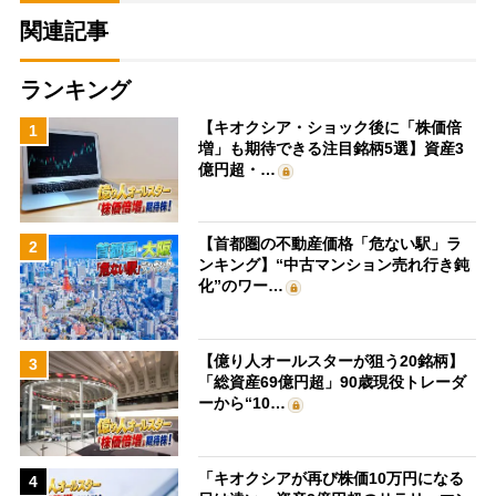
関連記事
ランキング
【キオクシア・ショック後に「株価倍
1
増」も期待できる注目銘柄5選】資産3
億円超・…
【首都圏の不動産価格「危ない駅」ラ
2
ンキング】“中古マンション売れ行き鈍
化”のワー…
【億り人オールスターが狙う20銘柄】
3
「総資産69億円超」90歳現役トレーダ
ーから“10…
「キオクシアが再び株価10万円になる
4