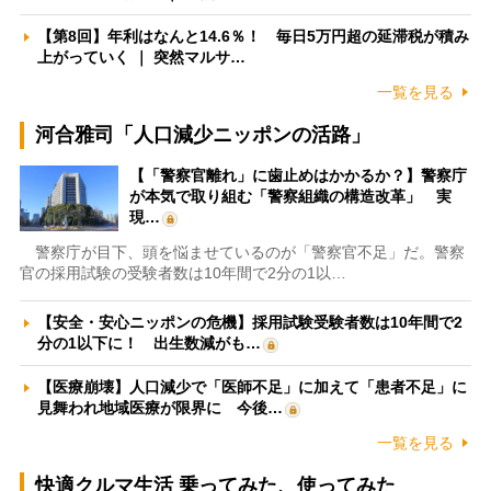
【第8回】年利はなんと14.6％！ 毎日5万円超の延滞税が積み
上がっていく ｜ 突然マルサ…
一覧を見る
河合雅司「人口減少ニッポンの活路」
【「警察官離れ」に歯止めはかかるか？】警察庁
が本気で取り組む「警察組織の構造改革」 実
現…
警察庁が目下、頭を悩ませているのが「警察官不足」だ。警察
官の採用試験の受験者数は10年間で2分の1以…
【安全・安心ニッポンの危機】採用試験受験者数は10年間で2
分の1以下に！ 出生数減がも…
【医療崩壊】人口減少で「医師不足」に加えて「患者不足」に
見舞われ地域医療が限界に 今後…
一覧を見る
快適クルマ生活 乗ってみた、使ってみた