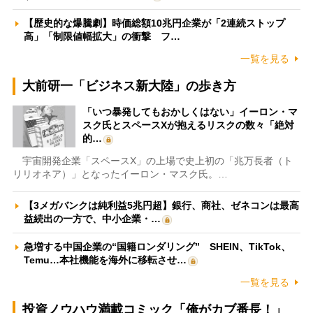
【歴史的な爆騰劇】時価総額10兆円企業が「2連続ストップ
高」「制限値幅拡大」の衝撃 フ…
一覧を見る
大前研一「ビジネス新大陸」の歩き方
「いつ暴発してもおかしくはない」イーロン・マ
スク氏とスペースXが抱えるリスクの数々「絶対
的…
宇宙開発企業「スペースX」の上場で史上初の「兆万長者（ト
リリオネア）」となったイーロン・マスク氏。…
【3メガバンクは純利益5兆円超】銀行、商社、ゼネコンは最高
益続出の一方で、中小企業・…
急増する中国企業の“国籍ロンダリング” SHEIN、TikTok、
Temu…本社機能を海外に移転させ…
一覧を見る
投資ノウハウ満載コミック「俺がカブ番長！」