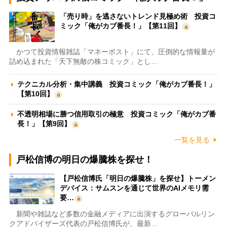
「売り時」を逃さないトレンド見極め術 投資コ
ミック「俺がカブ番長！」【第11回】
かつて投資情報雑誌「マネーポスト」にて、圧倒的な情報量が
詰め込まれた「天下無敵の株コミック」とし…
テクニカル分析・集中講義 投資コミック「俺がカブ番長！」
【第10回】
不透明相場に勝つ信用取引の極意 投資コミック「俺がカブ番
長！」【第9回】
一覧を見る
戸松信博の明日の爆騰株を探せ！
【戸松信博氏「明日の爆騰株」を探せ】トーメン
デバイス：サムスンを通じて世界のAIメモリ需
要…
新聞や雑誌など多数の金融メディアに出演するグローバルリン
クアドバイザーズ代表の戸松信博氏が、最新…