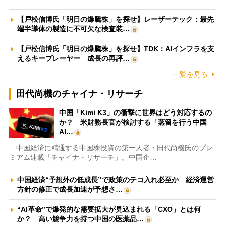
【戸松信博氏「明日の爆騰株」を探せ】レーザーテック：最先
端半導体の製造に不可欠な検査装…
【戸松信博氏「明日の爆騰株」を探せ】TDK：AIインフラを支
えるキープレーヤー 成長の再評…
一覧を見る
田代尚機のチャイナ・リサーチ
中国「Kimi K3」の衝撃に世界はどう対応するの
か？ 米財務長官が検討する「蒸留を行う中国
AI…
中国経済に精通する中国株投資の第一人者・田代尚機氏のプレ
ミアム連載「チャイナ・リサーチ」。中国企…
中国経済“予想外の低成長”で政策のテコ入れ必至か 経済運営
方針の修正で成長加速が予想さ…
“AI革命”で爆発的な需要拡大が見込まれる「CXO」とは何
か？ 高い競争力を持つ中国の医薬品…