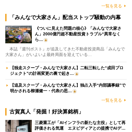
一覧を見る
「みんなで大家さん」配当ストップ騒動の内幕
《ついに見えた問題の核心》「みんなで大家さ
ん」2000億円超不動産投資トラブル“異常なく
ら…
本誌『週刊ポスト』が追及してきた不動産投資商品「みんなで
大家さん」がいよいよ最終局面を迎えている…
【独走スクープ・みんなで大家さん】二転三転した“成田プロ
ジェクト”の計画変更の裏で起き…
【追及スクープ・みんなで大家さん】独占入手“内部議事録”で
明かされる柳瀬健一・代表の思…
一覧を見る
古賀真人「発掘！好決算銘柄」
三菱重工が「AIインフラの新たな主役」として再
評価される気運 エヌビディアとの提携でAIデ…