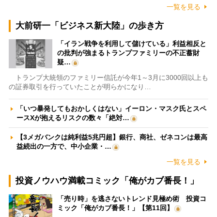
一覧を見る
大前研一「ビジネス新大陸」の歩き方
「イラン戦争を利用して儲けている」利益相反と
の批判が強まるトランプファミリーの不正蓄財
疑…
トランプ大統領のファミリー信託が今年1～3月に3000回以上も
の証券取引を行っていたことが明らかになり…
「いつ暴発してもおかしくはない」イーロン・マスク氏とスペ
ースXが抱えるリスクの数々「絶対…
【3メガバンクは純利益5兆円超】銀行、商社、ゼネコンは最高
益続出の一方で、中小企業・…
一覧を見る
投資ノウハウ満載コミック「俺がカブ番長！」
「売り時」を逃さないトレンド見極め術 投資コ
ミック「俺がカブ番長！」【第11回】