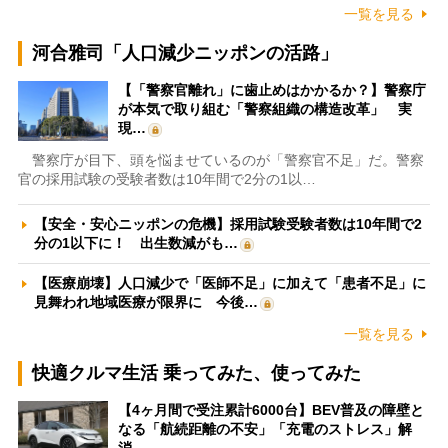
一覧を見る
河合雅司「人口減少ニッポンの活路」
【「警察官離れ」に歯止めはかかるか？】警察庁
が本気で取り組む「警察組織の構造改革」 実
現…
警察庁が目下、頭を悩ませているのが「警察官不足」だ。警察
官の採用試験の受験者数は10年間で2分の1以…
【安全・安心ニッポンの危機】採用試験受験者数は10年間で2
分の1以下に！ 出生数減がも…
【医療崩壊】人口減少で「医師不足」に加えて「患者不足」に
見舞われ地域医療が限界に 今後…
一覧を見る
快適クルマ生活 乗ってみた、使ってみた
【4ヶ月間で受注累計6000台】BEV普及の障壁と
なる「航続距離の不安」「充電のストレス」解
消…