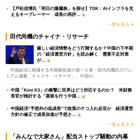
【戸松信博氏「明日の爆騰株」を探せ】TDK：AIインフラを支
えるキープレーヤー 成長の再評…
一覧を見る
田代尚機のチャイナ・リサーチ
厳しい経済情勢をどう打開するか？中国の下半期
の「経済運営方針」を読み解く 需要不足対策
が…
中国経済に精通する中国株投資の第一人者・田代尚機氏のプレ
ミアム連載「チャイナ・リサーチ」。中国の…
中国「Kimi K3」の衝撃に世界はどう対応するのか？ 米財務
長官が検討する「蒸留を行う中国…
中国経済“予想外の低成長”で政策のテコ入れ必至か 経済運営
方針の修正で成長加速が予想さ…
一覧を見る
「みんなで大家さん」配当ストップ騒動の内幕