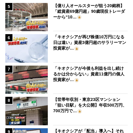
【億り人オールスターが狙う20銘柄】
5
「総資産69億円超」90歳現役トレーダ
ーから“10…
「キオクシアが再び株価10万円になる
6
日は遠い」資産3億円超のサラリーマン
投資家が…
「キオクシアが今後も利益を出し続け
7
るかは分からない」資産11億円の個人
投資家が…
【世帯年収別・東京23区マンション
8
「狙い目駅」を大公開】年収500万円、
700万円で…
【キオクシアが「配当」導入へ】それ
9