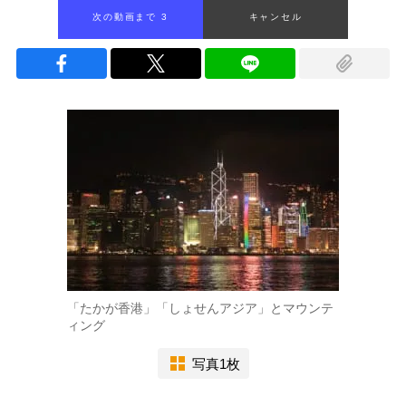
次の動画まで 2
キャンセル
「たかが香港」「しょせんアジア」とマウンテ
ィング
写真1枚