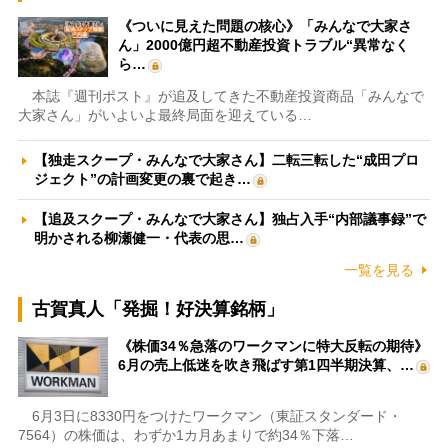
《ついに見えた問題の核心》「みんなで大家さ
ん」2000億円超不動産投資トラブル“異常なく
ら…
本誌『週刊ポスト』が追及してきた不動産投資商品「みんなで
大家さん」がいよいよ最終局面を迎えている…
【独走スクープ・みんなで大家さん】二転三転した“成田プロ
ジェクト”の計画変更の裏で起き…
【追及スクープ・みんなで大家さん】独占入手“内部議事録”で
明かされる柳瀬健一・代表の思…
一覧を見る
古賀真人「発掘！好決算銘柄」
《株価34％急落のワークマンに特大反転の期待》
6月の売上低迷を吹き飛ばす第1四半期決算、…
6月3日に8330円をつけたワークマン（東証スタンダード・
7564）の株価は、わずか1カ月あまりで約34％下落…