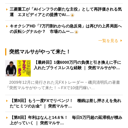
三菱重工が「AIインフラの新たな主役」として再評価される気
運 エヌビディアとの提携でAI…
キオクシアHD「7万円割れからの急反発」は再びの上昇局面へ
の反転シグナルか？ 市場のムー…
一覧を見る
突然マルサがやって来た！
【最終回】1億6000万円の負債と引き換えに手に
入れたプライスレスな経験 ｜ 突然マルサがや…
2009年12月に発行された元FXトレーダー・磯貝清明氏の著書
『突然マルサがやって来た！～FXで10億円稼い…
【第9回】もう一度FXでリベンジ！ 種銭は差し押さえを免れ
た”ヒミツのお金” ｜ 突然マルサ…
【第8回】年利はなんと14.6％！ 毎日5万円超の延滞税が積み
上がっていく ｜ 突然マルサ…