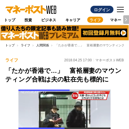
ログイン
トップ
投資
ビジネス
キャリア
ライフ
マネー
トップ
ライフ
人間関係
「たかが香港で…」 富裕層妻のマウンティング合
ライフ
2018.04.25 17:00
マネーポストWEB
「たかが香港で…」 富裕層妻のマウン
ティング合戦は夫の駐在先も標的に