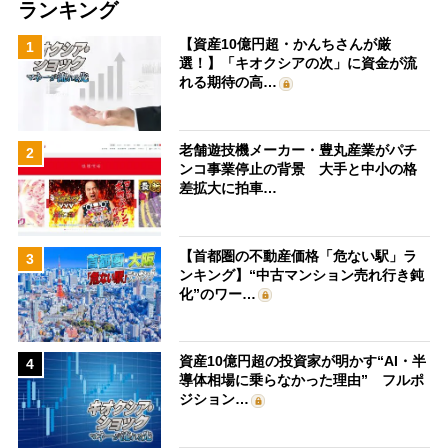
ランキング
【資産10億円超・かんちさんが厳
1
選！】「キオクシアの次」に資金が流
れる期待の高…
老舗遊技機メーカー・豊丸産業がパチ
2
ンコ事業停止の背景 大手と中小の格
差拡大に拍車…
【首都圏の不動産価格「危ない駅」ラ
3
ンキング】“中古マンション売れ行き鈍
化”のワー…
資産10億円超の投資家が明かす“AI・半
4
導体相場に乗らなかった理由” フルポ
ジション…