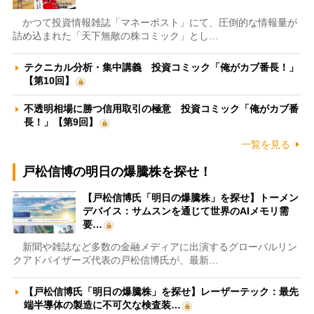
かつて投資情報雑誌「マネーポスト」にて、圧倒的な情報量が
詰め込まれた「天下無敵の株コミック」とし…
テクニカル分析・集中講義 投資コミック「俺がカブ番長！」
【第10回】
不透明相場に勝つ信用取引の極意 投資コミック「俺がカブ番
長！」【第9回】
一覧を見る
戸松信博の明日の爆騰株を探せ！
【戸松信博氏「明日の爆騰株」を探せ】トーメン
デバイス：サムスンを通じて世界のAIメモリ需
要…
新聞や雑誌など多数の金融メディアに出演するグローバルリン
クアドバイザーズ代表の戸松信博氏が、最新…
【戸松信博氏「明日の爆騰株」を探せ】レーザーテック：最先
端半導体の製造に不可欠な検査装…