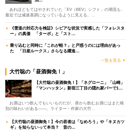
あれほどもてはやされていた「EV（BEV）シフト」の潮流も、
最近では減速基調になっているように見える。…
《雪道の対応力を検証》シビアな状況で実感した「フォレスタ
ー」の真価 「ターボ」と「スト…
乗り込むと同時に「これが軽？」と戸惑うのには理由があっ
た 「日産ルークス」さらなる躍進…
一覧を見る
大竹聡の「昼酒御免！」
【大竹聡の昼酒御免！】「ネグローニ」「山崎」
「マンハッタン」新宿三丁目の隠れ家バーで1…
お酒はいつ飲んでもいいものだが、昼から飲むお酒にはまた格
別の味わいがある――。ライター・作家の大竹…
【大竹聡の昼酒御免！】今の若者は「なめろう」や「キヌカツ
ギ」を知らないって本当？ 昔の…