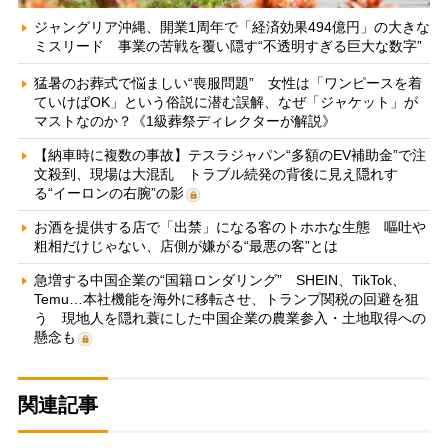
ジャングリア沖縄、開業1周年で「経済効果494億円」の大きな
ミスリード 事業の苦戦を覆い隠す“不透明すぎる巨大な数字”
猛暑のお葬式で悩ましい“喪服問題” 女性は「ワンピースを着
ていけばOK」という俗説に潜む誤解、なぜ「ジャケット」が
マストなのか？《1級葬祭ディレクターが解説》
【納車時に複数の事故】テスラジャパン“多額のEV補助金”で注
文殺到、現場は大混乱 トラブル続発の背後に見え隠れす
る“イーロンの右腕”の影
お酒を提供する店で「出禁」になる客のトホホな生態 嘔吐や
粗相だけじゃない、店側が嫌がる“最悪の客”とは
急増する中国企業の“国籍ロンダリング” SHEIN、TikTok、
Temu…本社機能を海外に移転させ、トランプ関税の回避を狙
う 現地人を隠れ蓑にした中国企業の農業参入・土地取得への
懸念も
関連記事