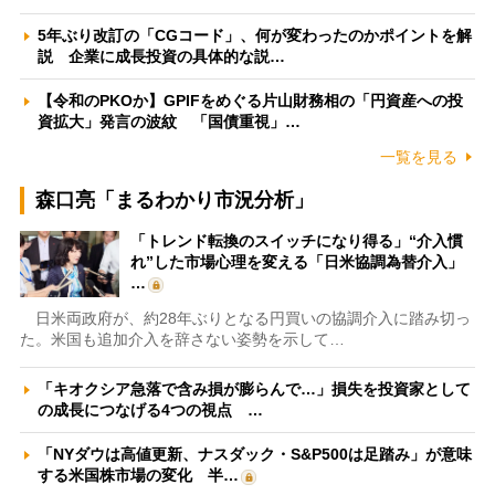
5年ぶり改訂の「CGコード」、何が変わったのかポイントを解
説 企業に成長投資の具体的な説…
【令和のPKOか】GPIFをめぐる片山財務相の「円資産への投
資拡大」発言の波紋 「国債重視」…
一覧を見る
森口亮「まるわかり市況分析」
「トレンド転換のスイッチになり得る」“介入慣
れ”した市場心理を変える「日米協調為替介入」
…
日米両政府が、約28年ぶりとなる円買いの協調介入に踏み切っ
た。米国も追加介入を辞さない姿勢を示して…
「キオクシア急落で含み損が膨らんで…」損失を投資家として
の成長につなげる4つの視点 …
「NYダウは高値更新、ナスダック・S&P500は足踏み」が意味
する米国株市場の変化 半…