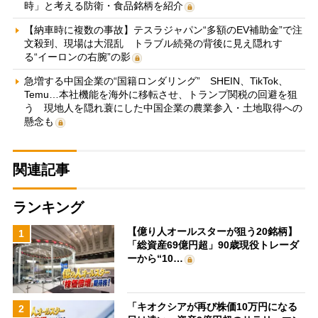
時」と考える防衛・食品銘柄を紹介
【納車時に複数の事故】テスラジャパン“多額のEV補助金”で注
文殺到、現場は大混乱 トラブル続発の背後に見え隠れす
る“イーロンの右腕”の影
急増する中国企業の“国籍ロンダリング” SHEIN、TikTok、
Temu…本社機能を海外に移転させ、トランプ関税の回避を狙
う 現地人を隠れ蓑にした中国企業の農業参入・土地取得への
懸念も
関連記事
ランキング
【億り人オールスターが狙う20銘柄】
1
「総資産69億円超」90歳現役トレーダ
ーから“10…
「キオクシアが再び株価10万円になる
2