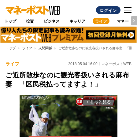
ログイン
トップ
投資
ビジネス
キャリア
ライフ
マネー
トップ
ライフ
人間関係
ご近所散歩なのに観光客扱いされる麻布妻 「区民
ライフ
2018.05.04 16:00
マネーポストWEB
ご近所散歩なのに観光客扱いされる麻布
妻 「区民税払ってますよ！」
もっと見る
arrow_forward_ios