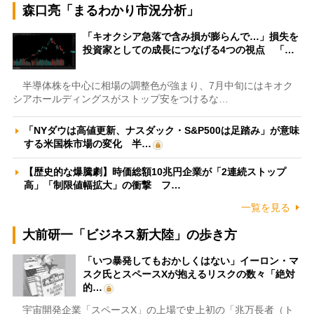
森口亮「まるわかり市況分析」
「キオクシア急落で含み損が膨らんで…」損失を
投資家としての成長につなげる4つの視点 「…
半導体株を中心に相場の調整色が強まり、7月中旬にはキオク
シアホールディングスがストップ安をつけるな…
「NYダウは高値更新、ナスダック・S&P500は足踏み」が意味
する米国株市場の変化 半…
【歴史的な爆騰劇】時価総額10兆円企業が「2連続ストップ
高」「制限値幅拡大」の衝撃 フ…
一覧を見る
大前研一「ビジネス新大陸」の歩き方
「いつ暴発してもおかしくはない」イーロン・マ
スク氏とスペースXが抱えるリスクの数々「絶対
的…
宇宙開発企業「スペースX」の上場で史上初の「兆万長者（ト