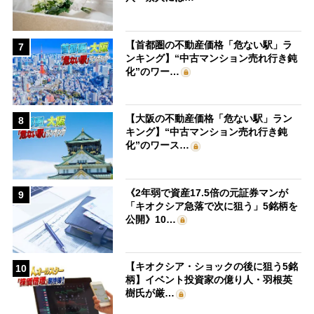
【首都圏の不動産価格「危ない駅」ラ
7
ンキング】“中古マンション売れ行き鈍
化”のワー…
【大阪の不動産価格「危ない駅」ラン
8
キング】“中古マンション売れ行き鈍
化”のワース…
《2年弱で資産17.5倍の元証券マンが
9
「キオクシア急落で次に狙う」5銘柄を
公開》10…
【キオクシア・ショックの後に狙う5銘
10
柄】イベント投資家の億り人・羽根英
樹氏が厳…