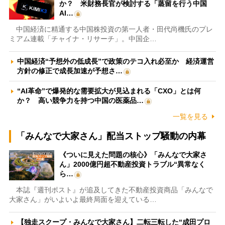
か？ 米財務長官が検討する「蒸留を行う中国
AI…
中国経済に精通する中国株投資の第一人者・田代尚機氏のプレ
ミアム連載「チャイナ・リサーチ」。中国企…
中国経済“予想外の低成長”で政策のテコ入れ必至か 経済運営
方針の修正で成長加速が予想さ…
“AI革命”で爆発的な需要拡大が見込まれる「CXO」とは何
か？ 高い競争力を持つ中国の医薬品…
一覧を見る
「みんなで大家さん」配当ストップ騒動の内幕
《ついに見えた問題の核心》「みんなで大家さ
ん」2000億円超不動産投資トラブル“異常なく
ら…
本誌『週刊ポスト』が追及してきた不動産投資商品「みんなで
大家さん」がいよいよ最終局面を迎えている…
【独走スクープ・みんなで大家さん】二転三転した“成田プロ