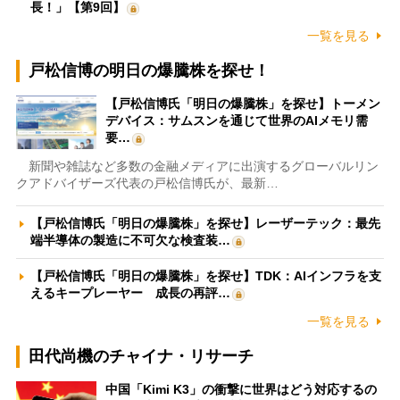
長！」【第9回】
一覧を見る
戸松信博の明日の爆騰株を探せ！
【戸松信博氏「明日の爆騰株」を探せ】トーメン
デバイス：サムスンを通じて世界のAIメモリ需
要…
新聞や雑誌など多数の金融メディアに出演するグローバルリン
クアドバイザーズ代表の戸松信博氏が、最新…
【戸松信博氏「明日の爆騰株」を探せ】レーザーテック：最先
端半導体の製造に不可欠な検査装…
【戸松信博氏「明日の爆騰株」を探せ】TDK：AIインフラを支
えるキープレーヤー 成長の再評…
一覧を見る
田代尚機のチャイナ・リサーチ
中国「Kimi K3」の衝撃に世界はどう対応するの