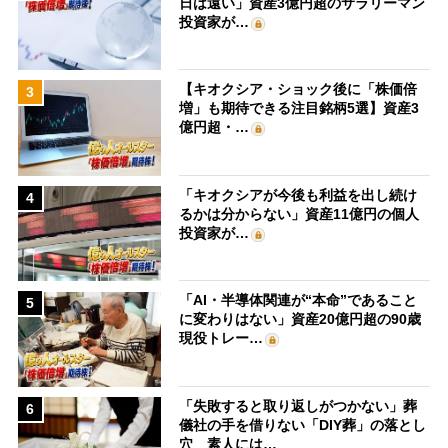
日は遠い」資産3億円超のサラリーマン
投資家が…
【キオクシア・ショック後に「株価倍
3
増」も期待できる注目銘柄5選】資産3
億円超・…
「キオクシアが今後も利益を出し続け
4
るかは分からない」資産11億円の個人
投資家が…
「AI・半導体関連が“本命”であること
5
に変わりはない」資産20億円超の90歳
現役トレー…
「失敗すると取り返しがつかない」葬
6
儀社の手を借りない「DIY葬」の落とし
穴 素人には…