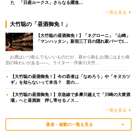
た 「日産ルークス」さらなる躍進…
一覧を見る
大竹聡の「昼酒御免！」
【大竹聡の昼酒御免！】「ネグローニ」「山崎」
「マンハッタン」新宿三丁目の隠れ家バーで1…
お酒はいつ飲んでもいいものだが、昼から飲むお酒にはまた格
別の味わいがある――。ライター・作家の大竹…
【大竹聡の昼酒御免！】今の若者は「なめろう」や「キヌカツ
ギ」を知らないって本当？ 昔の…
【大竹聡の昼酒御免！】京急線で多摩川越えて「川崎の大衆酒
場」へと昼酒旅 押し寄せるノス…
一覧を見る
著者・連載の一覧を見る