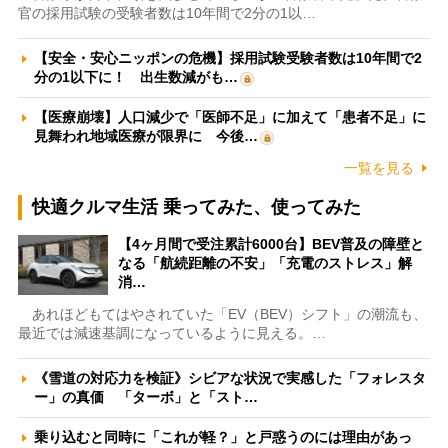
官の採用試験の受験者数は10年間で2分の1以…
【安全・安心ニッポンの危機】採用試験受験者数は10年間で2
分の1以下に！ 出生数減がも…
【医療崩壊】人口減少で「医師不足」に加えて「患者不足」に
見舞われ地域医療が限界に 今後…
一覧を見る
快適クルマ生活 乗ってみた、使ってみた
【4ヶ月間で受注累計6000台】BEV普及の障壁と
なる「航続距離の不安」「充電のストレス」解
消…
あれほどもてはやされていた「EV（BEV）シフト」の潮流も、
最近では減速基調になっているように見える。…
《雪道の対応力を検証》シビアな状況で実感した「フォレスタ
ー」の真価 「ターボ」と「スト…
乗り込むと同時に「これが軽？」と戸惑うのには理由があっ