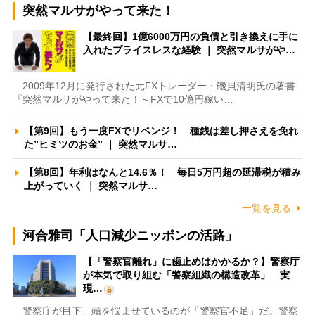
突然マルサがやって来た！
【最終回】1億6000万円の負債と引き換えに手に
入れたプライスレスな経験 ｜ 突然マルサがや…
2009年12月に発行された元FXトレーダー・磯貝清明氏の著書
『突然マルサがやって来た！～FXで10億円稼い…
【第9回】もう一度FXでリベンジ！ 種銭は差し押さえを免れ
た”ヒミツのお金” ｜ 突然マルサ…
【第8回】年利はなんと14.6％！ 毎日5万円超の延滞税が積み
上がっていく ｜ 突然マルサ…
一覧を見る
河合雅司「人口減少ニッポンの活路」
【「警察官離れ」に歯止めはかかるか？】警察庁
が本気で取り組む「警察組織の構造改革」 実
現…
警察庁が目下、頭を悩ませているのが「警察官不足」だ。警察