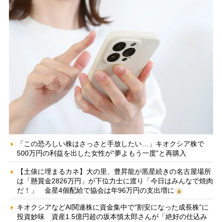
「この恐ろしい株はさっさと手放したい…」キオクシア株で
500万円の利益を出した女性が“夢よもう一度”と再購入
【土俵に埋まるカネ】大の里、豊昇龍が黒星続きの名古屋場所
は「懸賞金2826万円」が下位力士に渡り「今日はみんなで焼肉
だ！」 金星4個配給で協会は年96万円の支出増に
キオクシアなどAI関連株に資金集中で“割安になった成長株”に
投資妙味 資産1.5億円超の坂本慎太郎さんが「絶好の仕込み