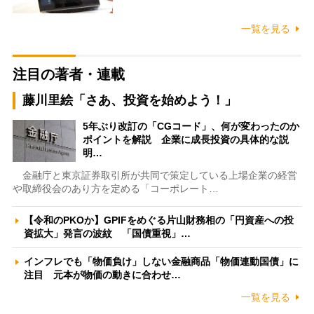
一覧を見る
注目の著者・連載
藤川里絵「さあ、投資を始めよう！」
5年ぶり改訂の「CGコード」、何が変わったのか
ポイントを解説 企業に成長投資の具体的な説
明…
金融庁と東京証券取引所が共同で策定している上場企業の経営
や取締役会のあり方を定める「コーポレート…
【令和のPKOか】GPIFをめぐる片山財務相の「円資産への投
資拡大」発言の波紋 「国債重視」…
インフレでも「物価負け」しない金融商品「物価連動国債」に
注目 元本が物価の動きに合わせ…
一覧を見る