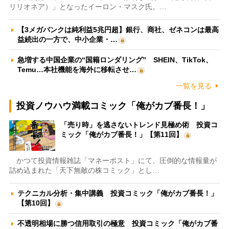
リリオネア）」となったイーロン・マスク氏。…
【3メガバンクは純利益5兆円超】銀行、商社、ゼネコンは最高
益続出の一方で、中小企業・…
急増する中国企業の“国籍ロンダリング” SHEIN、TikTok、
Temu…本社機能を海外に移転させ…
一覧を見る
投資ノウハウ満載コミック「俺がカブ番長！」
「売り時」を逃さないトレンド見極め術 投資コ
ミック「俺がカブ番長！」【第11回】
かつて投資情報雑誌「マネーポスト」にて、圧倒的な情報量が
詰め込まれた「天下無敵の株コミック」とし…
テクニカル分析・集中講義 投資コミック「俺がカブ番長！」
【第10回】
不透明相場に勝つ信用取引の極意 投資コミック「俺がカブ番