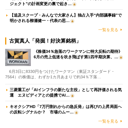
ジェクト”の計画変更の裏で起き…
【追及スクープ・みんなで大家さん】独占入手“内部議事録”で
明かされる柳瀬健一・代表の思…
一覧を見る
古賀真人「発掘！好決算銘柄」
《株価34％急落のワークマンに特大反転の期待》
6月の売上低迷を吹き飛ばす第1四半期決算、…
6月3日に8330円をつけたワークマン（東証スタンダード・
7564）の株価は、わずか1カ月あまりで約34％下落…
三菱重工が「AIインフラの新たな主役」として再評価される気
運 エヌビディアとの提携でAI…
キオクシアHD「7万円割れからの急反発」は再びの上昇局面へ
の反転シグナルか？ 市場のムー…
一覧を見る