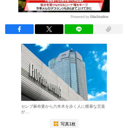
Powered by 
GliaStudios
Mute
セレブ麻布妻から六本木を歩く人に横暴な言葉
が…
写真1枚