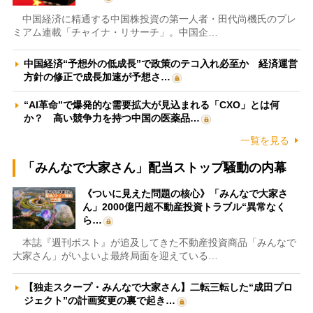
中国経済に精通する中国株投資の第一人者・田代尚機氏のプレ
ミアム連載「チャイナ・リサーチ」。中国企…
中国経済“予想外の低成長”で政策のテコ入れ必至か 経済運営
方針の修正で成長加速が予想さ…
“AI革命”で爆発的な需要拡大が見込まれる「CXO」とは何
か？ 高い競争力を持つ中国の医薬品…
一覧を見る
「みんなで大家さん」配当ストップ騒動の内幕
《ついに見えた問題の核心》「みんなで大家さ
ん」2000億円超不動産投資トラブル“異常なく
ら…
本誌『週刊ポスト』が追及してきた不動産投資商品「みんなで
大家さん」がいよいよ最終局面を迎えている…
【独走スクープ・みんなで大家さん】二転三転した“成田プロ
ジェクト”の計画変更の裏で起き…