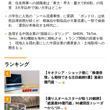
産、住友商事への就職者は「東大・早大・慶大で約6割」の現
実 3大学以外で強い大学はどこか
小学生に人気の「シール流通事情」に変調 「ボンドロ」は依
然品薄状態が続くが、模倣品や類似品が大量流通し一部で値崩
れ 「選別が本格化する時代に」
急増する中国企業の“国籍ロンダリング” SHEIN、TikTok、
Temu…本社機能を海外に移転させ、トランプ関税の回避を狙
う 現地人を隠れ蓑にした中国企業の農業参入・土地取得への
懸念も
ランキング
【キオクシア・ショック後に「株価倍
1
増」も期待できる注目銘柄5選】資産3
億円超・…
【億り人オールスターが狙う20銘柄】
2
「総資産69億円超」90歳現役トレーダ
ーから“10…