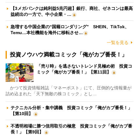
【3メガバンクは純利益5兆円超】銀行、商社、ゼネコンは最高
益続出の一方で、中小企業・…
急増する中国企業の“国籍ロンダリング” SHEIN、TikTok、
Temu…本社機能を海外に移転させ…
一覧を見る
投資ノウハウ満載コミック「俺がカブ番長！」
「売り時」を逃さないトレンド見極め術 投資コ
ミック「俺がカブ番長！」【第11回】
かつて投資情報雑誌「マネーポスト」にて、圧倒的な情報量が
詰め込まれた「天下無敵の株コミック」とし…
テクニカル分析・集中講義 投資コミック「俺がカブ番長！」
【第10回】
不透明相場に勝つ信用取引の極意 投資コミック「俺がカブ番
長！」【第9回】