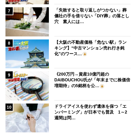
「失敗すると取り返しがつかない」葬
7
儀社の手を借りない「DIY葬」の落とし
穴 素人には…
【大阪の不動産価格「危ない駅」ラン
8
キング】“中古マンション売れ行き鈍
化”のワース…
《200万円→資産10億円超の
9
DAIBOUCHOU氏が「年末までに株価倍
増期待」の5銘柄を公…
ドライアイスを使わず遺体を保つ「エ
10
ンバーミング」が日本でも普及 1～2
週間は問…