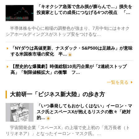
「キオクシア急落で含み損が膨らんで…」損失を
投資家としての成長につなげる4つの視点 「…
半導体株を中心に相場の調整色が強まり、7月中旬にはキオク
シアホールディングスがストップ安をつけるな…
「NYダウは高値更新、ナスダック・S&P500は足踏み」が意味
する米国株市場の変化 半…
【歴史的な爆騰劇】時価総額10兆円企業が「2連続ストップ
高」「制限値幅拡大」の衝撃 フ…
一覧を見る
大前研一「ビジネス新大陸」の歩き方
「いつ暴発してもおかしくはない」イーロン・マ
スク氏とスペースXが抱えるリスクの数々「絶対
的…
宇宙開発企業「スペースX」の上場で史上初の「兆万長者（ト
リリオネア）」となったイーロン・マスク氏。…