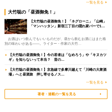
一覧を見る
大竹聡の「昼酒御免！」
【大竹聡の昼酒御免！】「ネグローニ」「山崎」
「マンハッタン」新宿三丁目の隠れ家バーで1…
お酒はいつ飲んでもいいものだが、昼から飲むお酒にはまた格
別の味わいがある――。ライター・作家の大竹…
【大竹聡の昼酒御免！】今の若者は「なめろう」や「キヌカツ
ギ」を知らないって本当？ 昔の…
【大竹聡の昼酒御免！】京急線で多摩川越えて「川崎の大衆酒
場」へと昼酒旅 押し寄せるノス…
一覧を見る
著者・連載の一覧を見る