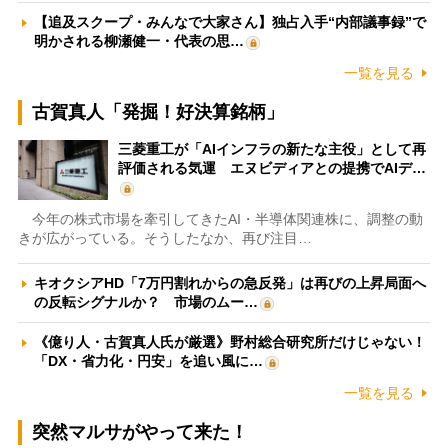
【追及スクープ・みんなで大家さん】独占入手“内部議事録”で
明かされる柳瀬健一・代表の思…
一覧を見る
古賀真人「発掘！好決算銘柄」
三菱重工が「AIインフラの新たな主役」として再
評価される気運 エヌビディアとの提携でAIデ…
今年の株式市場を牽引してきたAI・半導体関連株に、調整の動
きが広がっている。そうしたなか、再び注目…
キオクシアHD「7万円割れからの急反発」は再びの上昇局面へ
の反転シグナルか？ 市場のムー…
《億り人・古賀真人氏が厳選》野村総合研究所だけじゃない！
「DX・省力化・円安」を追い風に…
一覧を見る
突然マルサがやって来た！