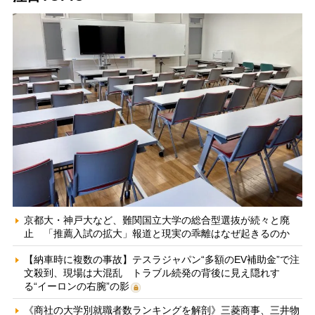
京都大・神戸大など、難関国立大学の総合型選抜が続々と廃
止 「推薦入試の拡大」報道と現実の乖離はなぜ起きるのか
【納車時に複数の事故】テスラジャパン“多額のEV補助金”で注
文殺到、現場は大混乱 トラブル続発の背後に見え隠れす
る“イーロンの右腕”の影
《商社の大学別就職者数ランキングを解剖》三菱商事、三井物