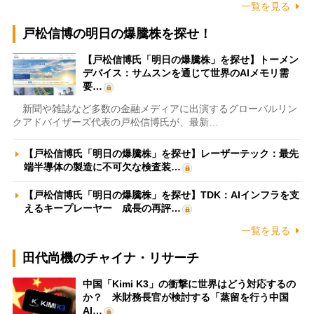
一覧を見る
戸松信博の明日の爆騰株を探せ！
【戸松信博氏「明日の爆騰株」を探せ】トーメン
デバイス：サムスンを通じて世界のAIメモリ需
要…
新聞や雑誌など多数の金融メディアに出演するグローバルリン
クアドバイザーズ代表の戸松信博氏が、最新…
【戸松信博氏「明日の爆騰株」を探せ】レーザーテック：最先
端半導体の製造に不可欠な検査装…
【戸松信博氏「明日の爆騰株」を探せ】TDK：AIインフラを支
えるキープレーヤー 成長の再評…
一覧を見る
田代尚機のチャイナ・リサーチ
中国「Kimi K3」の衝撃に世界はどう対応するの
か？ 米財務長官が検討する「蒸留を行う中国
AI…