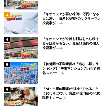
「キオクシアが再び株価10万円になる
3
日は遠い」資産3億円超のサラリーマン
投資家が…
「キオクシアが今後も利益を出し続け
4
るかは分からない」資産11億円の個人
投資家が…
【首都圏の不動産価格「危ない駅」ラ
5
ンキング】“中古マンション売れ行き鈍
化”のワー…
「AI・半導体関連が“本命”であること
6
に変わりはない」資産20億円超の90歳
現役トレー…