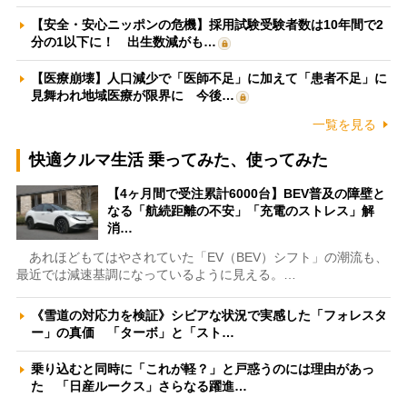
【安全・安心ニッポンの危機】採用試験受験者数は10年間で2
分の1以下に！ 出生数減がも…
【医療崩壊】人口減少で「医師不足」に加えて「患者不足」に
見舞われ地域医療が限界に 今後…
一覧を見る
快適クルマ生活 乗ってみた、使ってみた
【4ヶ月間で受注累計6000台】BEV普及の障壁と
なる「航続距離の不安」「充電のストレス」解
消…
あれほどもてはやされていた「EV（BEV）シフト」の潮流も、
最近では減速基調になっているように見える。…
《雪道の対応力を検証》シビアな状況で実感した「フォレスタ
ー」の真価 「ターボ」と「スト…
乗り込むと同時に「これが軽？」と戸惑うのには理由があっ
た 「日産ルークス」さらなる躍進…