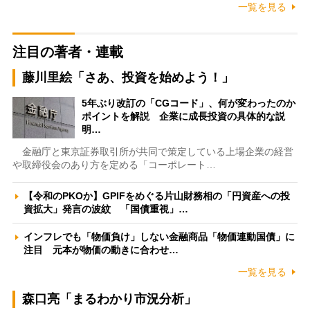
一覧を見る
注目の著者・連載
藤川里絵「さあ、投資を始めよう！」
5年ぶり改訂の「CGコード」、何が変わったのか
ポイントを解説 企業に成長投資の具体的な説
明…
金融庁と東京証券取引所が共同で策定している上場企業の経営
や取締役会のあり方を定める「コーポレート…
【令和のPKOか】GPIFをめぐる片山財務相の「円資産への投
資拡大」発言の波紋 「国債重視」…
インフレでも「物価負け」しない金融商品「物価連動国債」に
注目 元本が物価の動きに合わせ…
一覧を見る
森口亮「まるわかり市況分析」