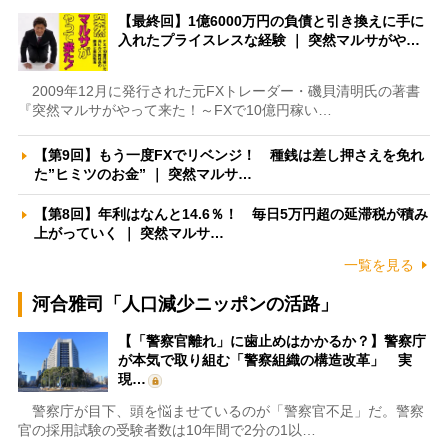
【最終回】1億6000万円の負債と引き換えに手に
入れたプライスレスな経験 ｜ 突然マルサがや…
2009年12月に発行された元FXトレーダー・磯貝清明氏の著書
『突然マルサがやって来た！～FXで10億円稼い…
【第9回】もう一度FXでリベンジ！ 種銭は差し押さえを免れ
た”ヒミツのお金” ｜ 突然マルサ…
【第8回】年利はなんと14.6％！ 毎日5万円超の延滞税が積み
上がっていく ｜ 突然マルサ…
一覧を見る
河合雅司「人口減少ニッポンの活路」
【「警察官離れ」に歯止めはかかるか？】警察庁
が本気で取り組む「警察組織の構造改革」 実
現…
警察庁が目下、頭を悩ませているのが「警察官不足」だ。警察
官の採用試験の受験者数は10年間で2分の1以…