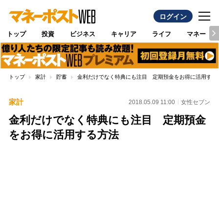
ログイン
トップ
投資
ビジネス
キャリア
ライフ
マネー
トップ
家計
貯蓄
金利だけでなく特典にも注目 定期預金をお得に活用する
家計
2018.05.09 11:00
女性セブン
金利だけでなく特典にも注目 定期預金
をお得に活用する方法
Loaded
:
89.01%
/
Unmute