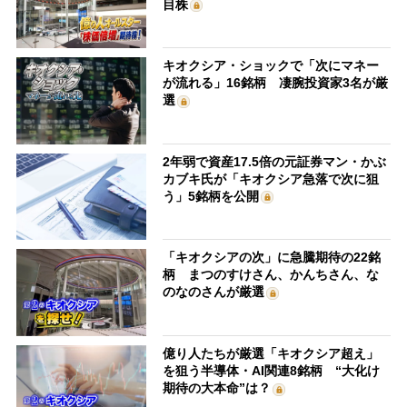
目株
キオクシア・ショックで「次にマネー
が流れる」16銘柄 凄腕投資家3名が厳
選
2年弱で資産17.5倍の元証券マン・かぶ
カブキ氏が「キオクシア急落で次に狙
う」5銘柄を公開
「キオクシアの次」に急騰期待の22銘
柄 まつのすけさん、かんちさん、な
のなのさんが厳選
億り人たちが厳選「キオクシア超え」
を狙う半導体・AI関連8銘柄 “大化け
期待の大本命”は？