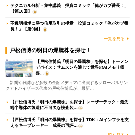
テクニカル分析・集中講義 投資コミック「俺がカブ番長！」
【第10回】
不透明相場に勝つ信用取引の極意 投資コミック「俺がカブ番
長！」【第9回】
一覧を見る
戸松信博の明日の爆騰株を探せ！
【戸松信博氏「明日の爆騰株」を探せ】トーメン
デバイス：サムスンを通じて世界のAIメモリ需
要…
新聞や雑誌など多数の金融メディアに出演するグローバルリン
クアドバイザーズ代表の戸松信博氏が、最新…
【戸松信博氏「明日の爆騰株」を探せ】レーザーテック：最先
端半導体の製造に不可欠な検査装…
【戸松信博氏「明日の爆騰株」を探せ】TDK：AIインフラを支
えるキープレーヤー 成長の再評…
一覧を見る