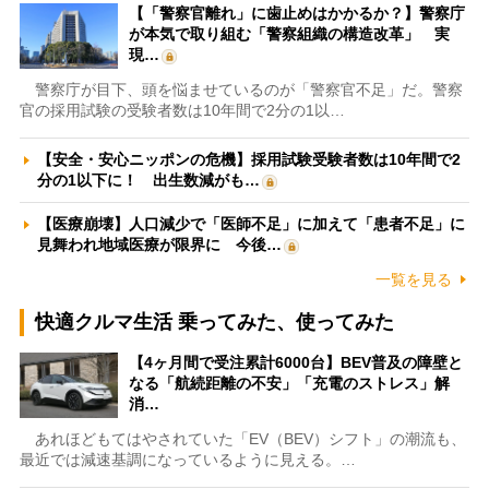
【「警察官離れ」に歯止めはかかるか？】警察庁
が本気で取り組む「警察組織の構造改革」 実
現…
警察庁が目下、頭を悩ませているのが「警察官不足」だ。警察
官の採用試験の受験者数は10年間で2分の1以…
【安全・安心ニッポンの危機】採用試験受験者数は10年間で2
分の1以下に！ 出生数減がも…
【医療崩壊】人口減少で「医師不足」に加えて「患者不足」に
見舞われ地域医療が限界に 今後…
一覧を見る
快適クルマ生活 乗ってみた、使ってみた
【4ヶ月間で受注累計6000台】BEV普及の障壁と
なる「航続距離の不安」「充電のストレス」解
消…
あれほどもてはやされていた「EV（BEV）シフト」の潮流も、
最近では減速基調になっているように見える。…