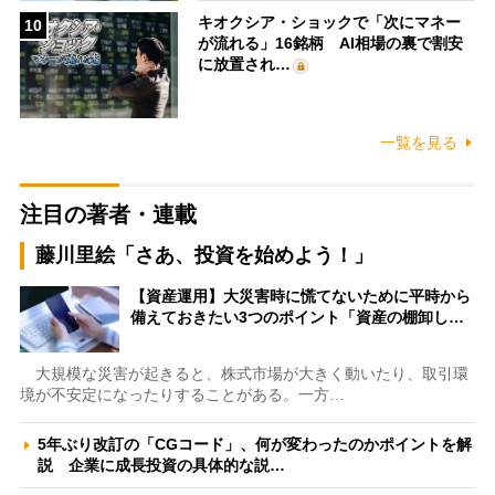
キオクシア・ショックで「次にマネー
10
が流れる」16銘柄 AI相場の裏で割安
に放置され…
一覧を見る
注目の著者・連載
藤川里絵「さあ、投資を始めよう！」
【資産運用】大災害時に慌てないために平時から
備えておきたい3つのポイント「資産の棚卸し…
大規模な災害が起きると、株式市場が大きく動いたり、取引環
境が不安定になったりすることがある。一方…
5年ぶり改訂の「CGコード」、何が変わったのかポイントを解
説 企業に成長投資の具体的な説…