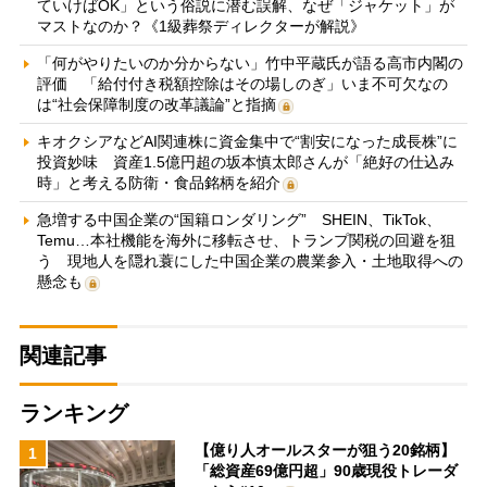
ていけばOK」という俗説に潜む誤解、なぜ「ジャケット」が
マストなのか？《1級葬祭ディレクターが解説》
「何がやりたいのか分からない」竹中平蔵氏が語る高市内閣の
評価 「給付付き税額控除はその場しのぎ」いま不可欠なの
は“社会保障制度の改革議論”と指摘
キオクシアなどAI関連株に資金集中で“割安になった成長株”に
投資妙味 資産1.5億円超の坂本慎太郎さんが「絶好の仕込み
時」と考える防衛・食品銘柄を紹介
急増する中国企業の“国籍ロンダリング” SHEIN、TikTok、
Temu…本社機能を海外に移転させ、トランプ関税の回避を狙
う 現地人を隠れ蓑にした中国企業の農業参入・土地取得への
懸念も
関連記事
ランキング
【億り人オールスターが狙う20銘柄】
1
「総資産69億円超」90歳現役トレーダ