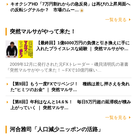
キオクシアHD「7万円割れからの急反発」は再びの上昇局面へ
の反転シグナルか？ 市場のムー…
一覧を見る
突然マルサがやって来た！
【最終回】1億6000万円の負債と引き換えに手に
入れたプライスレスな経験 ｜ 突然マルサがや…
2009年12月に発行された元FXトレーダー・磯貝清明氏の著書
『突然マルサがやって来た！～FXで10億円稼い…
【第9回】もう一度FXでリベンジ！ 種銭は差し押さえを免れ
た”ヒミツのお金” ｜ 突然マルサ…
【第8回】年利はなんと14.6％！ 毎日5万円超の延滞税が積み
上がっていく ｜ 突然マルサ…
一覧を見る
河合雅司「人口減少ニッポンの活路」