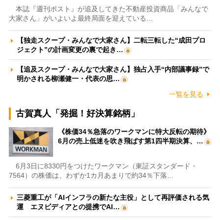
本誌『週刊ポスト』が追及してきた不動産投資商品「みんなで
大家さん」がいよいよ最終局面を迎えている…
【独走スクープ・みんなで大家さん】二転三転した“成田プロ
ジェクト”の計画変更の裏で起き…
【追及スクープ・みんなで大家さん】独占入手“内部議事録”で
明かされる柳瀬健一・代表の思…
一覧を見る
古賀真人「発掘！好決算銘柄」
《株価34％急落のワークマンに特大反転の期待》
6月の売上低迷を吹き飛ばす第1四半期決算、…
6月3日に8330円をつけたワークマン（東証スタンダード・
7564）の株価は、わずか1カ月あまりで約34％下落…
三菱重工が「AIインフラの新たな主役」として再評価される気
運 エヌビディアとの提携でAI…