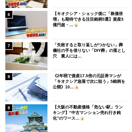
【キオクシア・ショック後に「株価倍
6
増」も期待できる注目銘柄5選】資産3
億円超・…
「失敗すると取り返しがつかない」葬
7
儀社の手を借りない「DIY葬」の落とし
穴 素人には…
《2年弱で資産17.5倍の元証券マンが
8
「キオクシア急落で次に狙う」5銘柄を
公開》10…
【大阪の不動産価格「危ない駅」ラン
9
キング】“中古マンション売れ行き鈍
化”のワース…