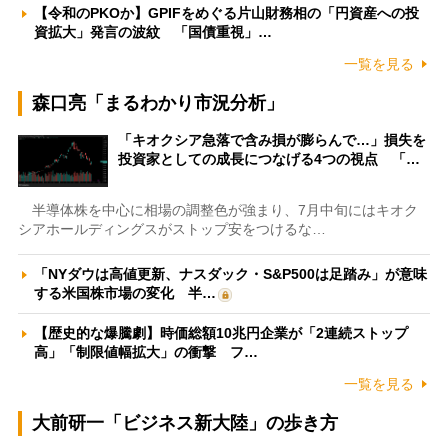
【令和のPKOか】GPIFをめぐる片山財務相の「円資産への投
資拡大」発言の波紋 「国債重視」…
一覧を見る
森口亮「まるわかり市況分析」
「キオクシア急落で含み損が膨らんで…」損失を
投資家としての成長につなげる4つの視点 「…
半導体株を中心に相場の調整色が強まり、7月中旬にはキオク
シアホールディングスがストップ安をつけるな…
「NYダウは高値更新、ナスダック・S&P500は足踏み」が意味
する米国株市場の変化 半…
【歴史的な爆騰劇】時価総額10兆円企業が「2連続ストップ
高」「制限値幅拡大」の衝撃 フ…
一覧を見る
大前研一「ビジネス新大陸」の歩き方