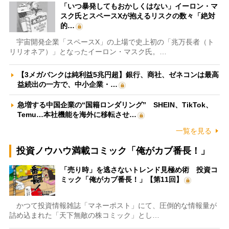
「いつ暴発してもおかしくはない」イーロン・マ
スク氏とスペースXが抱えるリスクの数々「絶対
的…
宇宙開発企業「スペースX」の上場で史上初の「兆万長者（ト
リリオネア）」となったイーロン・マスク氏。…
【3メガバンクは純利益5兆円超】銀行、商社、ゼネコンは最高
益続出の一方で、中小企業・…
急増する中国企業の“国籍ロンダリング” SHEIN、TikTok、
Temu…本社機能を海外に移転させ…
一覧を見る
投資ノウハウ満載コミック「俺がカブ番長！」
「売り時」を逃さないトレンド見極め術 投資コ
ミック「俺がカブ番長！」【第11回】
かつて投資情報雑誌「マネーポスト」にて、圧倒的な情報量が
詰め込まれた「天下無敵の株コミック」とし…