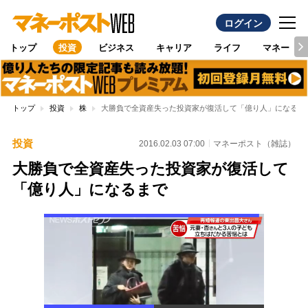
ログイン
トップ
投資
ビジネス
キャリア
ライフ
マネー
トップ
投資
株
大勝負で全資産失った投資家が復活して「億り人」になるま
投資
2016.02.03 07:00
マネーポスト（雑誌）
大勝負で全資産失った投資家が復活して
「億り人」になるまで