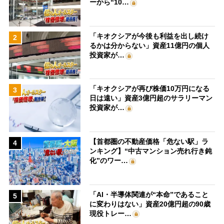
ーから“10…
「キオクシアが今後も利益を出し続け
2
るかは分からない」資産11億円の個人
投資家が…
「キオクシアが再び株価10万円になる
3
日は遠い」資産3億円超のサラリーマン
投資家が…
【首都圏の不動産価格「危ない駅」ラ
4
ンキング】“中古マンション売れ行き鈍
化”のワー…
「AI・半導体関連が“本命”であること
5
に変わりはない」資産20億円超の90歳
現役トレー…