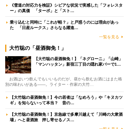
《雪道の対応力を検証》シビアな状況で実感した「フォレスタ
ー」の真価 「ターボ」と「スト…
乗り込むと同時に「これが軽？」と戸惑うのには理由があっ
た 「日産ルークス」さらなる躍進…
一覧を見る
大竹聡の「昼酒御免！」
【大竹聡の昼酒御免！】「ネグローニ」「山崎」
「マンハッタン」新宿三丁目の隠れ家バーで1…
お酒はいつ飲んでもいいものだが、昼から飲むお酒にはまた格
別の味わいがある――。ライター・作家の大竹…
【大竹聡の昼酒御免！】今の若者は「なめろう」や「キヌカツ
ギ」を知らないって本当？ 昔の…
【大竹聡の昼酒御免！】京急線で多摩川越えて「川崎の大衆酒
場」へと昼酒旅 押し寄せるノス…
一覧を見る