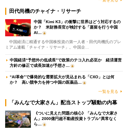
田代尚機のチャイナ・リサーチ
中国「Kimi K3」の衝撃に世界はどう対応するの
か？ 米財務長官が検討する「蒸留を行う中国
AI…
中国経済に精通する中国株投資の第一人者・田代尚機氏のプレ
ミアム連載「チャイナ・リサーチ」。中国企…
中国経済“予想外の低成長”で政策のテコ入れ必至か 経済運営
方針の修正で成長加速が予想さ…
“AI革命”で爆発的な需要拡大が見込まれる「CXO」とは何
か？ 高い競争力を持つ中国の医薬品…
一覧を見る
「みんなで大家さん」配当ストップ騒動の内幕
《ついに見えた問題の核心》「みんなで大家さ
ん」2000億円超不動産投資トラブル“異常なく
ら…