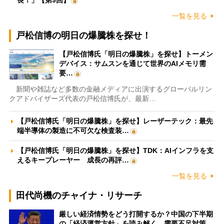
長！」【第9回】
一覧を見る
戸松信博の明日の爆騰株を探せ！
【戸松信博氏「明日の爆騰株」を探せ】トーメン
デバイス：サムスンを通じて世界のAIメモリ需
要…
新聞や雑誌など多数の金融メディアに出演するグローバルリン
クアドバイザーズ代表の戸松信博氏が、最新…
【戸松信博氏「明日の爆騰株」を探せ】レーザーテック：最先
端半導体の製造に不可欠な検査装…
【戸松信博氏「明日の爆騰株」を探せ】TDK：AIインフラを支
えるキープレーヤー 成長の再評…
一覧を見る
田代尚機のチャイナ・リサーチ
厳しい経済情勢をどう打開するか？中国の下半期
の「経済運営方針」を読み解く 需要不足対策