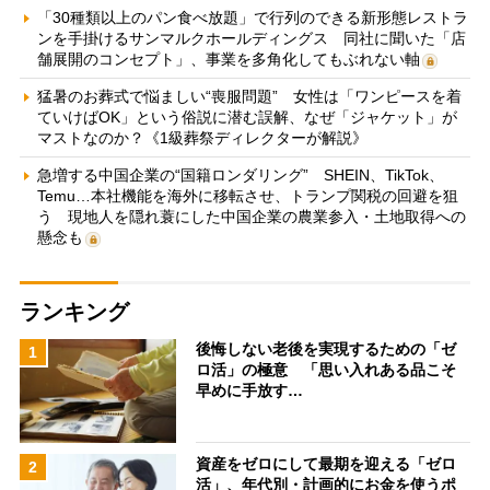
「30種類以上のパン食べ放題」で行列のできる新形態レストラ
ンを手掛けるサンマルクホールディングス 同社に聞いた「店
舗展開のコンセプト」、事業を多角化してもぶれない軸
猛暑のお葬式で悩ましい“喪服問題” 女性は「ワンピースを着
ていけばOK」という俗説に潜む誤解、なぜ「ジャケット」が
マストなのか？《1級葬祭ディレクターが解説》
急増する中国企業の“国籍ロンダリング” SHEIN、TikTok、
Temu…本社機能を海外に移転させ、トランプ関税の回避を狙
う 現地人を隠れ蓑にした中国企業の農業参入・土地取得への
懸念も
ランキング
後悔しない老後を実現するための「ゼ
1
ロ活」の極意 「思い入れある品こそ
早めに手放す…
資産をゼロにして最期を迎える「ゼロ
2
活」、年代別・計画的にお金を使うポ