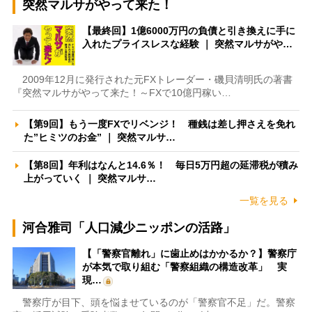
突然マルサがやって来た！
【最終回】1億6000万円の負債と引き換えに手に
入れたプライスレスな経験 ｜ 突然マルサがや…
2009年12月に発行された元FXトレーダー・磯貝清明氏の著書
『突然マルサがやって来た！～FXで10億円稼い…
【第9回】もう一度FXでリベンジ！ 種銭は差し押さえを免れ
た”ヒミツのお金” ｜ 突然マルサ…
【第8回】年利はなんと14.6％！ 毎日5万円超の延滞税が積み
上がっていく ｜ 突然マルサ…
一覧を見る
河合雅司「人口減少ニッポンの活路」
【「警察官離れ」に歯止めはかかるか？】警察庁
が本気で取り組む「警察組織の構造改革」 実
現…
警察庁が目下、頭を悩ませているのが「警察官不足」だ。警察