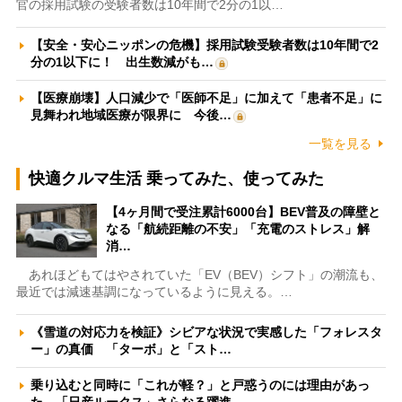
官の採用試験の受験者数は10年間で2分の1以…
【安全・安心ニッポンの危機】採用試験受験者数は10年間で2
分の1以下に！ 出生数減がも…
【医療崩壊】人口減少で「医師不足」に加えて「患者不足」に
見舞われ地域医療が限界に 今後…
一覧を見る
快適クルマ生活 乗ってみた、使ってみた
【4ヶ月間で受注累計6000台】BEV普及の障壁と
なる「航続距離の不安」「充電のストレス」解
消…
あれほどもてはやされていた「EV（BEV）シフト」の潮流も、
最近では減速基調になっているように見える。…
《雪道の対応力を検証》シビアな状況で実感した「フォレスタ
ー」の真価 「ターボ」と「スト…
乗り込むと同時に「これが軽？」と戸惑うのには理由があっ