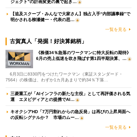
ジェクト”の計画変更の裏で起き…
【追及スクープ・みんなで大家さん】独占入手“内部議事録”で
明かされる柳瀬健一・代表の思…
一覧を見る
古賀真人「発掘！好決算銘柄」
《株価34％急落のワークマンに特大反転の期待》
6月の売上低迷を吹き飛ばす第1四半期決算、…
6月3日に8330円をつけたワークマン（東証スタンダード・
7564）の株価は、わずか1カ月あまりで約34％下落…
三菱重工が「AIインフラの新たな主役」として再評価される気
運 エヌビディアとの提携でAI…
キオクシアHD「7万円割れからの急反発」は再びの上昇局面へ
の反転シグナルか？ 市場のムー…
一覧を見る