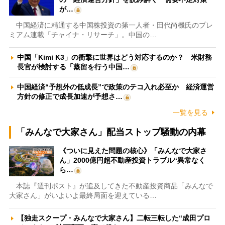
が…
中国経済に精通する中国株投資の第一人者・田代尚機氏のプレ
ミアム連載「チャイナ・リサーチ」。中国の…
中国「Kimi K3」の衝撃に世界はどう対応するのか？ 米財務
長官が検討する「蒸留を行う中国…
中国経済“予想外の低成長”で政策のテコ入れ必至か 経済運営
方針の修正で成長加速が予想さ…
一覧を見る
「みんなで大家さん」配当ストップ騒動の内幕
《ついに見えた問題の核心》「みんなで大家さ
ん」2000億円超不動産投資トラブル“異常なく
ら…
本誌『週刊ポスト』が追及してきた不動産投資商品「みんなで
大家さん」がいよいよ最終局面を迎えている…
【独走スクープ・みんなで大家さん】二転三転した“成田プロ