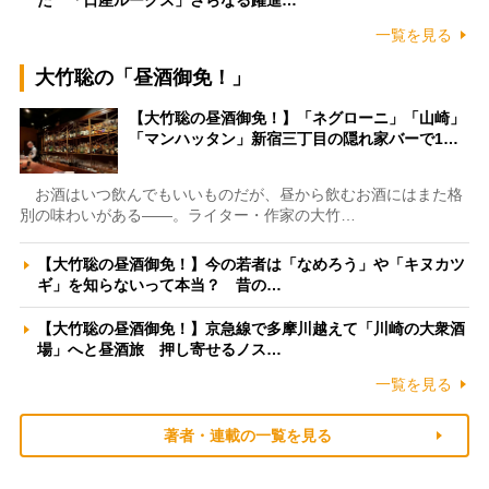
た 「日産ルークス」さらなる躍進…
一覧を見る
大竹聡の「昼酒御免！」
【大竹聡の昼酒御免！】「ネグローニ」「山崎」
「マンハッタン」新宿三丁目の隠れ家バーで1…
お酒はいつ飲んでもいいものだが、昼から飲むお酒にはまた格
別の味わいがある――。ライター・作家の大竹…
【大竹聡の昼酒御免！】今の若者は「なめろう」や「キヌカツ
ギ」を知らないって本当？ 昔の…
【大竹聡の昼酒御免！】京急線で多摩川越えて「川崎の大衆酒
場」へと昼酒旅 押し寄せるノス…
一覧を見る
著者・連載の一覧を見る