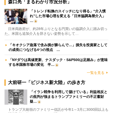
森口亮「まるわかり市況分析」
「トレンド転換のスイッチになり得る」“介入慣
れ”した市場心理を変える「日米協調為替介入」
…
日米両政府が、約28年ぶりとなる円買いの協調介入に踏み切っ
た。米国も追加介入を辞さない姿勢を示して…
「キオクシア急落で含み損が膨らんで…」損失を投資家として
の成長につなげる4つの視点 …
「NYダウは高値更新、ナスダック・S&P500は足踏み」が意味
する米国株市場の変化 半…
一覧を見る
大前研一「ビジネス新大陸」の歩き方
「イラン戦争を利用して儲けている」利益相反と
の批判が強まるトランプファミリーの不正蓄財
疑…
トランプ大統領のファミリー信託が今年1～3月に3000回以上も