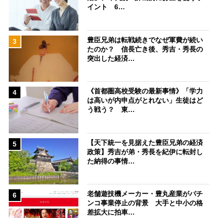
イント 6…
豊臣兄弟は転戦続きでなぜ軍費が続い
3
たのか？ 信長亡き後、秀吉・秀長の
突出した経済…
《首都圏高校受験の最新事情》「学力
4
は高いが内申点がとれない」生徒はど
う戦う？ 東…
【天下統一を見据えた豊臣兄弟の経済
5
政策】秀吉が弟・秀長を紀伊に転封し
た納得の事情…
老舗遊技機メーカー・豊丸産業がパチ
6
ンコ事業停止の背景 大手と中小の格
差拡大に拍車…