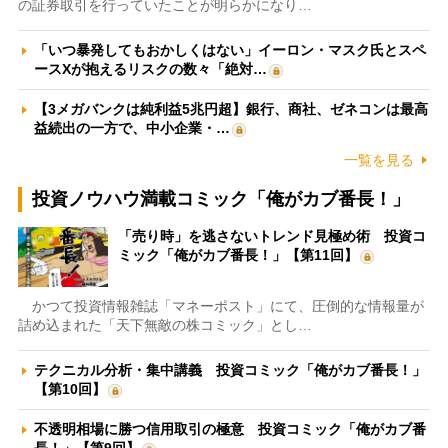
の証券取引を行っていたことが明らかになり…
「いつ暴発してもおかしくはない」イーロン・マスク氏とスペ
ースXが抱えるリスクの数々「絶対…
【3メガバンクは純利益5兆円超】銀行、商社、ゼネコンは最高
益続出の一方で、中小企業・…
一覧を見る
投資ノウハウ満載コミック「俺がカブ番長！」
「売り時」を逃さないトレンド見極め術 投資コ
ミック「俺がカブ番長！」【第11回】
かつて投資情報雑誌「マネーポスト」にて、圧倒的な情報量が
詰め込まれた「天下無敵の株コミック」とし…
テクニカル分析・集中講義 投資コミック「俺がカブ番長！」
【第10回】
不透明相場に勝つ信用取引の極意 投資コミック「俺がカブ番