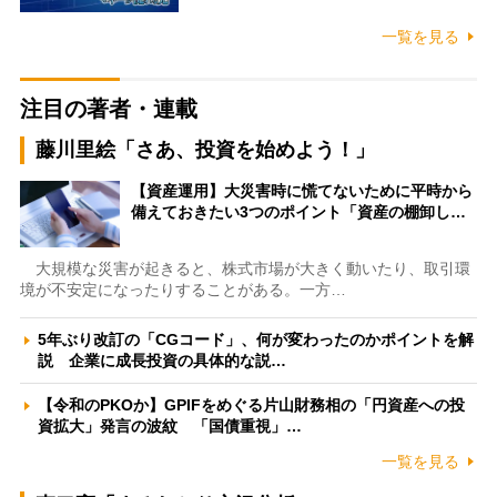
一覧を見る
注目の著者・連載
藤川里絵「さあ、投資を始めよう！」
【資産運用】大災害時に慌てないために平時から
備えておきたい3つのポイント「資産の棚卸し…
大規模な災害が起きると、株式市場が大きく動いたり、取引環
境が不安定になったりすることがある。一方…
5年ぶり改訂の「CGコード」、何が変わったのかポイントを解
説 企業に成長投資の具体的な説…
【令和のPKOか】GPIFをめぐる片山財務相の「円資産への投
資拡大」発言の波紋 「国債重視」…
一覧を見る