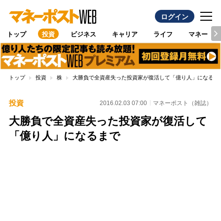
ログイン
トップ
投資
ビジネス
キャリア
ライフ
マネー
トップ
投資
株
大勝負で全資産失った投資家が復活して「億り人」になるま
投資
2016.02.03 07:00
マネーポスト（雑誌）
大勝負で全資産失った投資家が復活して
「億り人」になるまで
Loaded
:
100.00%
/
Unmute