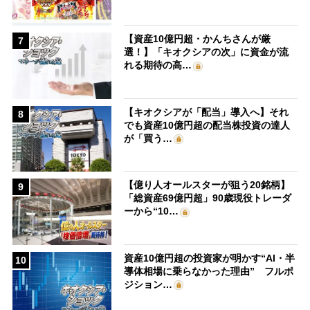
【資産10億円超・かんちさんが厳
7
選！】「キオクシアの次」に資金が流
れる期待の高…
【キオクシアが「配当」導入へ】それ
8
でも資産10億円超の配当株投資の達人
が「買う…
【億り人オールスターが狙う20銘柄】
9
「総資産69億円超」90歳現役トレーダ
ーから“10…
資産10億円超の投資家が明かす“AI・半
10
導体相場に乗らなかった理由” フルポ
ジション…