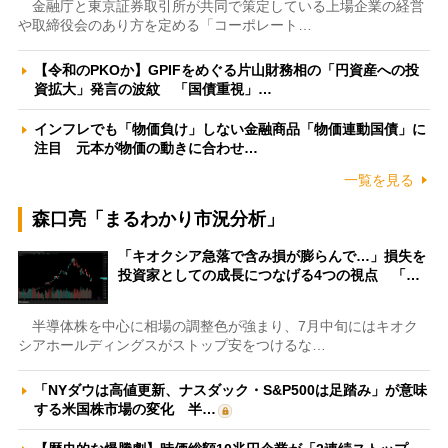
金融庁と東京証券取引所が共同で策定している上場企業の経営
や取締役会のあり方を定める「コーポレート…
【令和のPKOか】GPIFをめぐる片山財務相の「円資産への投
資拡大」発言の波紋 「国債重視」…
インフレでも「物価負け」しない金融商品「物価連動国債」に
注目 元本が物価の動きに合わせ…
一覧を見る
森口亮「まるわかり市況分析」
「キオクシア急落で含み損が膨らんで…」損失を
投資家としての成長につなげる4つの視点 「…
半導体株を中心に相場の調整色が強まり、7月中旬にはキオク
シアホールディングスがストップ安をつけるな…
「NYダウは高値更新、ナスダック・S&P500は足踏み」が意味
する米国株市場の変化 半…