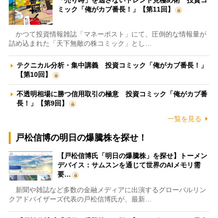
「売り時」を逃さないトレンド見極め術 投資コ
ミック「俺がカブ番長！」【第11回】
かつて投資情報雑誌「マネーポスト」にて、圧倒的な情報量が
詰め込まれた「天下無敵の株コミック」とし…
テクニカル分析・集中講義 投資コミック「俺がカブ番長！」
【第10回】
不透明相場に勝つ信用取引の極意 投資コミック「俺がカブ番
長！」【第9回】
一覧を見る
戸松信博の明日の爆騰株を探せ！
【戸松信博氏「明日の爆騰株」を探せ】トーメン
デバイス：サムスンを通じて世界のAIメモリ需
要…
新聞や雑誌など多数の金融メディアに出演するグローバルリン
クアドバイザーズ代表の戸松信博氏が、最新…