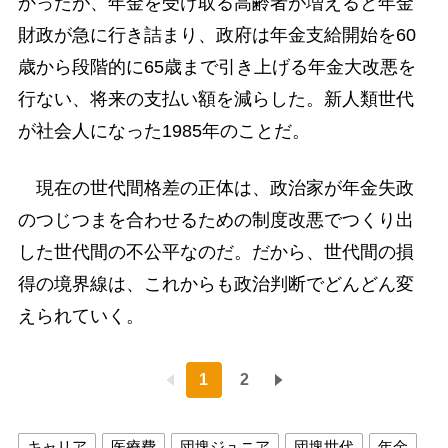
かったが、年金を受け取る高齢者が増えると年金
財政が急に行き詰まり、政府は年金支給開始を60
歳から段階的に65歳まで引き上げる年金大改悪を
行ない、将来の支払い額を減らした。新人類世代
が社会人になった1985年のことだ。
現在の世代間格差の正体は、政治家が年金失政
のつじつまを合わせるための制度改悪でつくり出
した世代間の不公平なのだ。だから、世代間の損
得の境界線は、これからも政治判断でどんどん変
えられていく。
1
2
キャリア
医療費
団塊ジュニア
団塊世代
年金