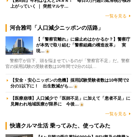
【第8回】年利はなんと14.6％！ 毎日5万円超の延滞税が積み
上がっていく ｜ 突然マルサ…
一覧を見る
河合雅司「人口減少ニッポンの活路」
【「警察官離れ」に歯止めはかかるか？】警察庁
が本気で取り組む「警察組織の構造改革」 実
現…
警察庁が目下、頭を悩ませているのが「警察官不足」だ。警察
官の採用試験の受験者数は10年間で2分の1以…
【安全・安心ニッポンの危機】採用試験受験者数は10年間で2
分の1以下に！ 出生数減がも…
【医療崩壊】人口減少で「医師不足」に加えて「患者不足」に
見舞われ地域医療が限界に 今後…
一覧を見る
快適クルマ生活 乗ってみた、使ってみた