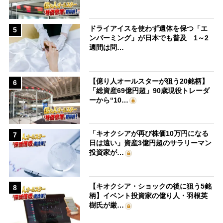
ドライアイスを使わず遺体を保つ「エ
5
ンバーミング」が日本でも普及 1～2
週間は問…
【億り人オールスターが狙う20銘柄】
6
「総資産69億円超」90歳現役トレーダ
ーから“10…
「キオクシアが再び株価10万円になる
7
日は遠い」資産3億円超のサラリーマン
投資家が…
【キオクシア・ショックの後に狙う5銘
8
柄】イベント投資家の億り人・羽根英
樹氏が厳…