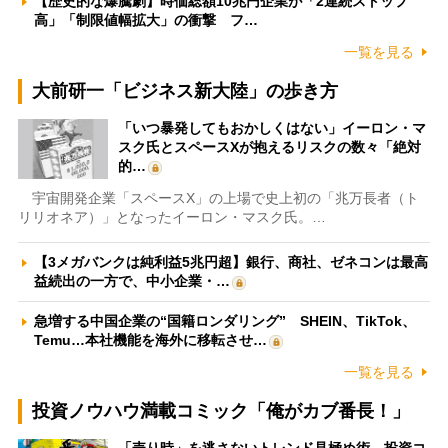
【歴史的な爆騰劇】時価総額10兆円企業が「2連続ストップ
高」「制限値幅拡大」の衝撃 フ…
一覧を見る
大前研一「ビジネス新大陸」の歩き方
「いつ暴発してもおかしくはない」イーロン・マ
スク氏とスペースXが抱えるリスクの数々「絶対
的…
宇宙開発企業「スペースX」の上場で史上初の「兆万長者（ト
リリオネア）」となったイーロン・マスク氏。…
【3メガバンクは純利益5兆円超】銀行、商社、ゼネコンは最高
益続出の一方で、中小企業・…
急増する中国企業の“国籍ロンダリング” SHEIN、TikTok、
Temu…本社機能を海外に移転させ…
一覧を見る
投資ノウハウ満載コミック「俺がカブ番長！」