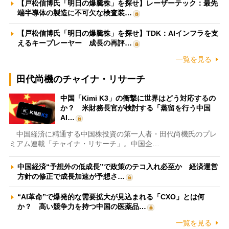
【戸松信博氏「明日の爆騰株」を探せ】レーザーテック：最先
端半導体の製造に不可欠な検査装…
【戸松信博氏「明日の爆騰株」を探せ】TDK：AIインフラを支
えるキープレーヤー 成長の再評…
一覧を見る
田代尚機のチャイナ・リサーチ
中国「Kimi K3」の衝撃に世界はどう対応するの
か？ 米財務長官が検討する「蒸留を行う中国
AI…
中国経済に精通する中国株投資の第一人者・田代尚機氏のプレ
ミアム連載「チャイナ・リサーチ」。中国企…
中国経済“予想外の低成長”で政策のテコ入れ必至か 経済運営
方針の修正で成長加速が予想さ…
“AI革命”で爆発的な需要拡大が見込まれる「CXO」とは何
か？ 高い競争力を持つ中国の医薬品…
一覧を見る