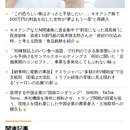
「この恐ろしい株はさっさと手放したい…」キオクシア株で
500万円の利益を出した女性が“夢よもう一度”と再購入
キオクシアなどAI関連株に資金集中で“割安になった成長株”に
投資妙味 資産1.5億円超の坂本慎太郎さんが「絶好の仕込み
時」と考える防衛・食品銘柄を紹介
「30種類以上のパン食べ放題」で行列のできる新形態レストラ
ンを手掛けるサンマルクホールディングス 同社に聞いた「店
舗展開のコンセプト」、事業を多角化してもぶれない軸
【納車時に複数の事故】テスラジャパン“多額のEV補助金”で注
文殺到、現場は大混乱 トラブル続発の背後に見え隠れす
る“イーロンの右腕”の影
急増する中国企業の“国籍ロンダリング” SHEIN、TikTok、
Temu…本社機能を海外に移転させ、トランプ関税の回避を狙
う 現地人を隠れ蓑にした中国企業の農業参入・土地取得への
懸念も
関連記事