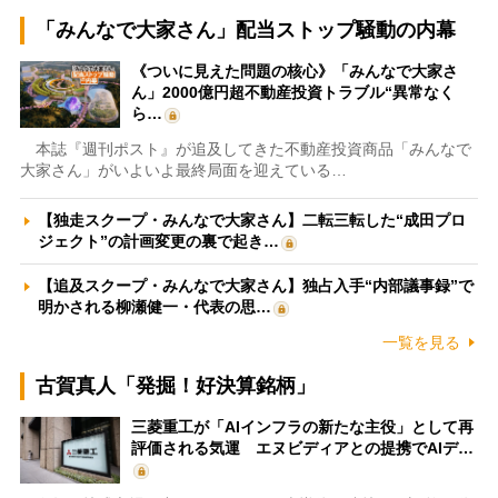
「みんなで大家さん」配当ストップ騒動の内幕
《ついに見えた問題の核心》「みんなで大家さ
ん」2000億円超不動産投資トラブル“異常なく
ら…
本誌『週刊ポスト』が追及してきた不動産投資商品「みんなで
大家さん」がいよいよ最終局面を迎えている…
【独走スクープ・みんなで大家さん】二転三転した“成田プロ
ジェクト”の計画変更の裏で起き…
【追及スクープ・みんなで大家さん】独占入手“内部議事録”で
明かされる柳瀬健一・代表の思…
一覧を見る
古賀真人「発掘！好決算銘柄」
三菱重工が「AIインフラの新たな主役」として再
評価される気運 エヌビディアとの提携でAIデ…