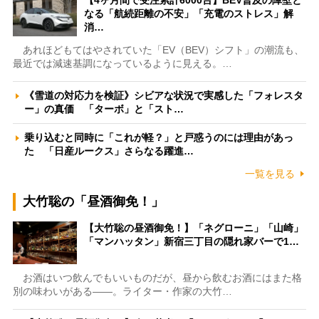
【4ヶ月間で受注累計6000台】BEV普及の障壁と
なる「航続距離の不安」「充電のストレス」解
消…
あれほどもてはやされていた「EV（BEV）シフト」の潮流も、
最近では減速基調になっているように見える。…
《雪道の対応力を検証》シビアな状況で実感した「フォレスタ
ー」の真価 「ターボ」と「スト…
乗り込むと同時に「これが軽？」と戸惑うのには理由があっ
た 「日産ルークス」さらなる躍進…
一覧を見る
大竹聡の「昼酒御免！」
【大竹聡の昼酒御免！】「ネグローニ」「山崎」
「マンハッタン」新宿三丁目の隠れ家バーで1…
お酒はいつ飲んでもいいものだが、昼から飲むお酒にはまた格
別の味わいがある――。ライター・作家の大竹…