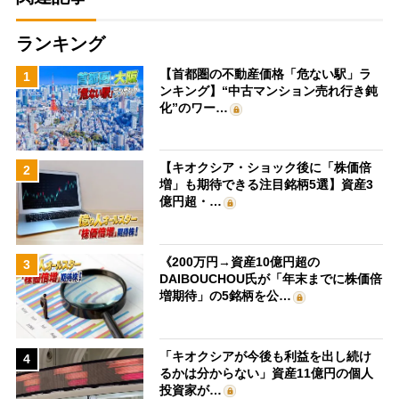
ランキング
【首都圏の不動産価格「危ない駅」ラ
1
ンキング】“中古マンション売れ行き鈍
化”のワー…
【キオクシア・ショック後に「株価倍
2
増」も期待できる注目銘柄5選】資産3
億円超・…
《200万円→資産10億円超の
3
DAIBOUCHOU氏が「年末までに株価倍
増期待」の5銘柄を公…
「キオクシアが今後も利益を出し続け
4
るかは分からない」資産11億円の個人
投資家が…