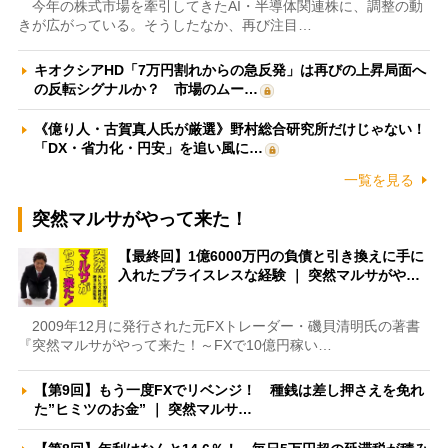
今年の株式市場を牽引してきたAI・半導体関連株に、調整の動
きが広がっている。そうしたなか、再び注目…
キオクシアHD「7万円割れからの急反発」は再びの上昇局面へ
の反転シグナルか？ 市場のムー…
《億り人・古賀真人氏が厳選》野村総合研究所だけじゃない！
「DX・省力化・円安」を追い風に…
一覧を見る
突然マルサがやって来た！
【最終回】1億6000万円の負債と引き換えに手に
入れたプライスレスな経験 ｜ 突然マルサがや…
2009年12月に発行された元FXトレーダー・磯貝清明氏の著書
『突然マルサがやって来た！～FXで10億円稼い…
【第9回】もう一度FXでリベンジ！ 種銭は差し押さえを免れ
た”ヒミツのお金” ｜ 突然マルサ…