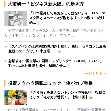
大前研一「ビジネス新大陸」の歩き方
「いつ暴発してもおかしくはない」イーロン・マ
スク氏とスペースXが抱えるリスクの数々「絶対
的…
宇宙開発企業「スペースX」の上場で史上初の「兆万長者（ト
リリオネア）」となったイーロン・マスク氏。…
【3メガバンクは純利益5兆円超】銀行、商社、ゼネコンは最高
益続出の一方で、中小企業・…
急増する中国企業の“国籍ロンダリング” SHEIN、TikTok、
Temu…本社機能を海外に移転させ…
一覧を見る
投資ノウハウ満載コミック「俺がカブ番長！」
「売り時」を逃さないトレンド見極め術 投資コ
ミック「俺がカブ番長！」【第11回】
かつて投資情報雑誌「マネーポスト」にて、圧倒的な情報量が