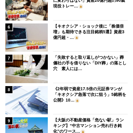
に変わりはない」資産20億円超の90歳
現役トレー…
【キオクシア・ショック後に「株価倍
6
増」も期待できる注目銘柄5選】資産3
億円超・…
「失敗すると取り返しがつかない」葬
7
儀社の手を借りない「DIY葬」の落とし
穴 素人には…
《2年弱で資産17.5倍の元証券マンが
8
「キオクシア急落で次に狙う」5銘柄を
公開》10…
【大阪の不動産価格「危ない駅」ラン
9
キング】“中古マンション売れ行き鈍
化”のワース…