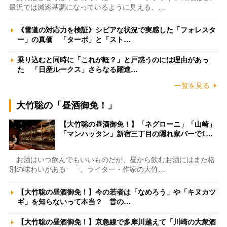
最近では減速基調になっているように見える。…
《雪道の対応力を検証》シビアな状況で実感した「フォレスタ
ー」の真価 「ターボ」と「スト…
乗り込むと同時に「これが軽？」と戸惑うのには理由があっ
た 「日産ルークス」さらなる躍進…
一覧を見る
大竹聡の「昼酒御免！」
【大竹聡の昼酒御免！】「ネグローニ」「山崎」
「マンハッタン」新宿三丁目の隠れ家バーで1…
お酒はいつ飲んでもいいものだが、昼から飲むお酒にはまた格
別の味わいがある――。ライター・作家の大竹…
【大竹聡の昼酒御免！】今の若者は「なめろう」や「キヌカツ
ギ」を知らないって本当？ 昔の…
【大竹聡の昼酒御免！】京急線で多摩川越えて「川崎の大衆酒