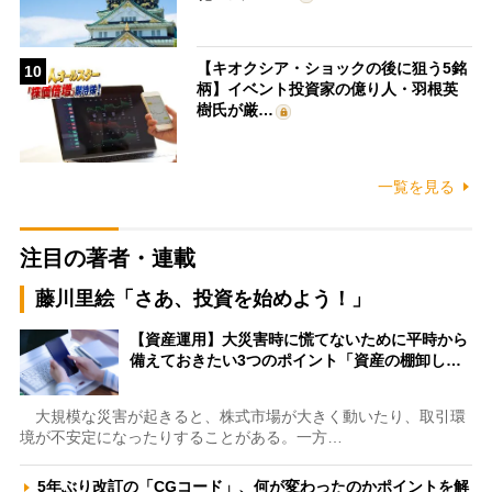
【キオクシア・ショックの後に狙う5銘
10
柄】イベント投資家の億り人・羽根英
樹氏が厳…
一覧を見る
注目の著者・連載
藤川里絵「さあ、投資を始めよう！」
【資産運用】大災害時に慌てないために平時から
備えておきたい3つのポイント「資産の棚卸し…
大規模な災害が起きると、株式市場が大きく動いたり、取引環
境が不安定になったりすることがある。一方…
5年ぶり改訂の「CGコード」、何が変わったのかポイントを解