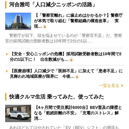
河合雅司「人口減少ニッポンの活路」
【「警察官離れ」に歯止めはかかるか？】警察庁
が本気で取り組む「警察組織の構造改革」 実
現…
警察庁が目下、頭を悩ませているのが「警察官不足」だ。警察
官の採用試験の受験者数は10年間で2分の1以…
【安全・安心ニッポンの危機】採用試験受験者数は10年間で2
分の1以下に！ 出生数減がも…
【医療崩壊】人口減少で「医師不足」に加えて「患者不足」に
見舞われ地域医療が限界に 今後…
一覧を見る
快適クルマ生活 乗ってみた、使ってみた
【4ヶ月間で受注累計6000台】BEV普及の障壁と
なる「航続距離の不安」「充電のストレス」解
消…
あれほどもてはやされていた「EV（BEV）シフト」の潮流も、