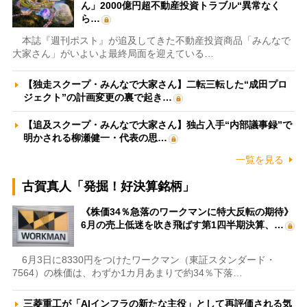
ん」2000億円超不動産投資トラブル“異常なく
ら…
本誌『週刊ポスト』が追及してきた不動産投資商品「みんなで
大家さん」がいよいよ最終局面を迎えている…
【独走スクープ・みんなで大家さん】二転三転した“成田プロ
ジェクト”の計画変更の裏で起き…
【追及スクープ・みんなで大家さん】独占入手“内部議事録”で
明かされる柳瀬健一・代表の思…
一覧を見る
古賀真人「発掘！好決算銘柄」
《株価34％急落のワークマンに特大反転の期待》
6月の売上低迷を吹き飛ばす第1四半期決算、…
6月3日に8330円をつけたワークマン（東証スタンダード・
7564）の株価は、わずか1カ月あまりで約34％下落…
三菱重工が「AIインフラの新たな主役」として再評価される気