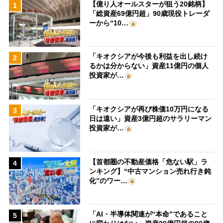
【億り人オールスターが狙う20銘柄】
1
「総資産69億円超」90歳現役トレーダ
ーから“10…
「キオクシアが今後も利益を出し続け
2
るかは分からない」資産11億円の個人
投資家が…
「キオクシアが再び株価10万円になる
3
日は遠い」資産3億円超のサラリーマン
投資家が…
【首都圏の不動産価格「危ない駅」ラ
4
ンキング】“中古マンション売れ行き鈍
化”のワー…
「AI・半導体関連が“本命”であること
5