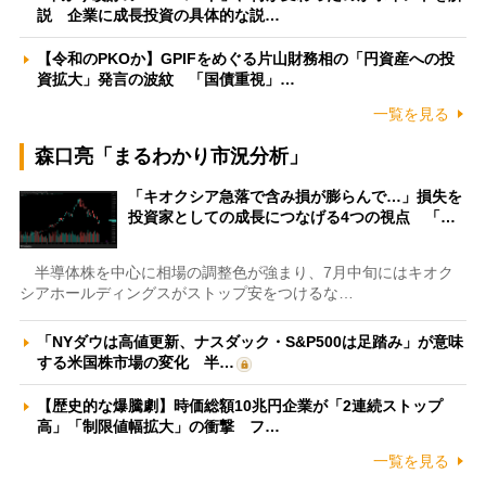
説 企業に成長投資の具体的な説…
【令和のPKOか】GPIFをめぐる片山財務相の「円資産への投
資拡大」発言の波紋 「国債重視」…
一覧を見る
森口亮「まるわかり市況分析」
「キオクシア急落で含み損が膨らんで…」損失を
投資家としての成長につなげる4つの視点 「…
半導体株を中心に相場の調整色が強まり、7月中旬にはキオク
シアホールディングスがストップ安をつけるな…
「NYダウは高値更新、ナスダック・S&P500は足踏み」が意味
する米国株市場の変化 半…
【歴史的な爆騰劇】時価総額10兆円企業が「2連続ストップ
高」「制限値幅拡大」の衝撃 フ…
一覧を見る