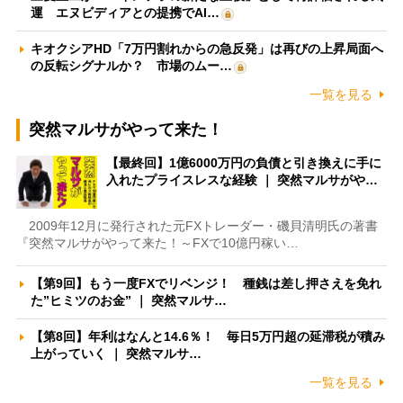
運 エヌビディアとの提携でAI…
キオクシアHD「7万円割れからの急反発」は再びの上昇局面へ
の反転シグナルか？ 市場のムー…
一覧を見る
突然マルサがやって来た！
【最終回】1億6000万円の負債と引き換えに手に
入れたプライスレスな経験 ｜ 突然マルサがや…
2009年12月に発行された元FXトレーダー・磯貝清明氏の著書
『突然マルサがやって来た！～FXで10億円稼い…
【第9回】もう一度FXでリベンジ！ 種銭は差し押さえを免れ
た”ヒミツのお金” ｜ 突然マルサ…
【第8回】年利はなんと14.6％！ 毎日5万円超の延滞税が積み
上がっていく ｜ 突然マルサ…
一覧を見る