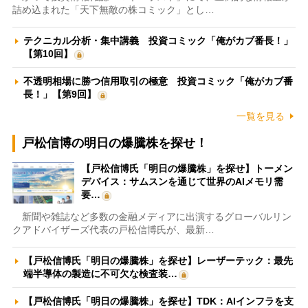
詰め込まれた「天下無敵の株コミック」とし…
テクニカル分析・集中講義 投資コミック「俺がカブ番長！」
【第10回】
不透明相場に勝つ信用取引の極意 投資コミック「俺がカブ番
長！」【第9回】
一覧を見る
戸松信博の明日の爆騰株を探せ！
【戸松信博氏「明日の爆騰株」を探せ】トーメン
デバイス：サムスンを通じて世界のAIメモリ需
要…
新聞や雑誌など多数の金融メディアに出演するグローバルリン
クアドバイザーズ代表の戸松信博氏が、最新…
【戸松信博氏「明日の爆騰株」を探せ】レーザーテック：最先
端半導体の製造に不可欠な検査装…
【戸松信博氏「明日の爆騰株」を探せ】TDK：AIインフラを支