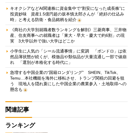
キオクシアなどAI関連株に資金集中で“割安になった成長株”に
投資妙味 資産1.5億円超の坂本慎太郎さんが「絶好の仕込み
時」と考える防衛・食品銘柄を紹介
《商社の大学別就職者数ランキングを解剖》三菱商事、三井物
産、住友商事への就職者は「東大・早大・慶大で約6割」の現
実 3大学以外で強い大学はどこか
小学生に人気の「シール流通事情」に変調 「ボンドロ」は依
然品薄状態が続くが、模倣品や類似品が大量流通し一部で値崩
れ 「選別が本格化する時代に」
急増する中国企業の“国籍ロンダリング” SHEIN、TikTok、
Temu…本社機能を海外に移転させ、トランプ関税の回避を狙
う 現地人を隠れ蓑にした中国企業の農業参入・土地取得への
懸念も
関連記事
ランキング