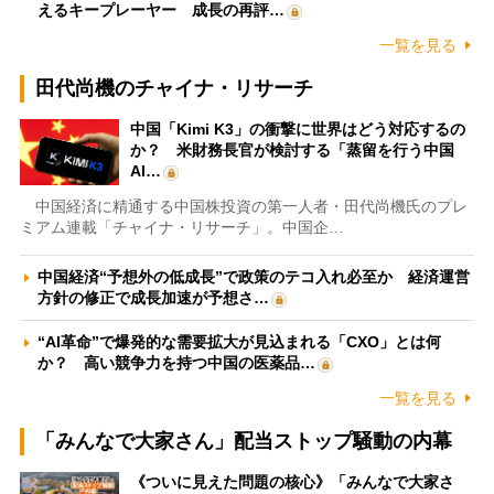
えるキープレーヤー 成長の再評…
一覧を見る
田代尚機のチャイナ・リサーチ
中国「Kimi K3」の衝撃に世界はどう対応するの
か？ 米財務長官が検討する「蒸留を行う中国
AI…
中国経済に精通する中国株投資の第一人者・田代尚機氏のプレ
ミアム連載「チャイナ・リサーチ」。中国企…
中国経済“予想外の低成長”で政策のテコ入れ必至か 経済運営
方針の修正で成長加速が予想さ…
“AI革命”で爆発的な需要拡大が見込まれる「CXO」とは何
か？ 高い競争力を持つ中国の医薬品…
一覧を見る
「みんなで大家さん」配当ストップ騒動の内幕
《ついに見えた問題の核心》「みんなで大家さ