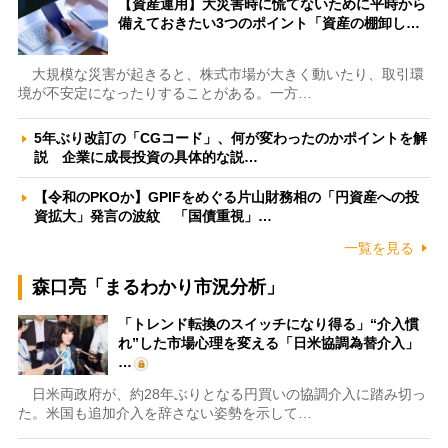
【資産運用】大災害時に慌てないために平時から
備えておきたい3つのポイント「資産の棚卸し…
大規模な災害が起きると、株式市場が大きく動いたり、取引環
境が不安定になったりすることがある。一方…
5年ぶり改訂の「CGコード」、何が変わったのかポイントを解
説 企業に成長投資の具体的な説…
【令和のPKOか】GPIFをめぐる片山財務相の「円資産への投
資拡大」発言の波紋 「国債重視」…
一覧を見る
森口亮「まるわかり市況分析」
「トレンド転換のスイッチになり得る」“介入慣
れ”した市場心理を変える「日米協調為替介入」
…
日米両政府が、約28年ぶりとなる円買いの協調介入に踏み切っ
た。米国も追加介入を辞さない姿勢を示して…