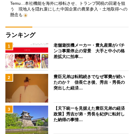
Temu…本社機能を海外に移転させ、トランプ関税の回避を狙
う 現地人を隠れ蓑にした中国企業の農業参入・土地取得への
懸念も
ランキング
老舗遊技機メーカー・豊丸産業がパチ
1
ンコ事業停止の背景 大手と中小の格
差拡大に拍車…
豊臣兄弟は転戦続きでなぜ軍費が続い
2
たのか？ 信長亡き後、秀吉・秀長の
突出した経済…
【天下統一を見据えた豊臣兄弟の経済
3
政策】秀吉が弟・秀長を紀伊に転封し
た納得の事情…