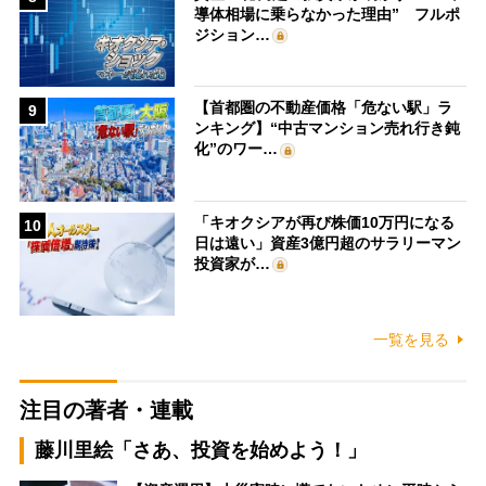
導体相場に乗らなかった理由” フルポ
ジション…
【首都圏の不動産価格「危ない駅」ラ
9
ンキング】“中古マンション売れ行き鈍
化”のワー…
「キオクシアが再び株価10万円になる
10
日は遠い」資産3億円超のサラリーマン
投資家が…
一覧を見る
注目の著者・連載
藤川里絵「さあ、投資を始めよう！」