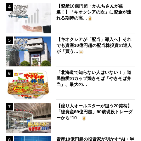
【資産10億円超・かんちさんが厳
4
選！】「キオクシアの次」に資金が流
れる期待の高…
【キオクシアが「配当」導入へ】それ
5
でも資産10億円超の配当株投資の達人
が「買う…
「北海道で知らない人はいない！」道
6
民熱愛のカップ焼きそば「やきそば弁
当」、最大の…
【億り人オールスターが狙う20銘柄】
7
「総資産69億円超」90歳現役トレーダ
ーから“10…
資産10億円超の投資家が明かす“AI・半
8