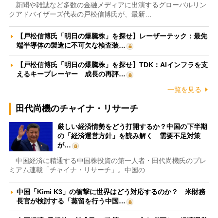
新聞や雑誌など多数の金融メディアに出演するグローバルリン
クアドバイザーズ代表の戸松信博氏が、最新…
【戸松信博氏「明日の爆騰株」を探せ】レーザーテック：最先
端半導体の製造に不可欠な検査装…
【戸松信博氏「明日の爆騰株」を探せ】TDK：AIインフラを支
えるキープレーヤー 成長の再評…
一覧を見る
田代尚機のチャイナ・リサーチ
厳しい経済情勢をどう打開するか？中国の下半期
の「経済運営方針」を読み解く 需要不足対策
が…
中国経済に精通する中国株投資の第一人者・田代尚機氏のプレ
ミアム連載「チャイナ・リサーチ」。中国の…
中国「Kimi K3」の衝撃に世界はどう対応するのか？ 米財務
長官が検討する「蒸留を行う中国…