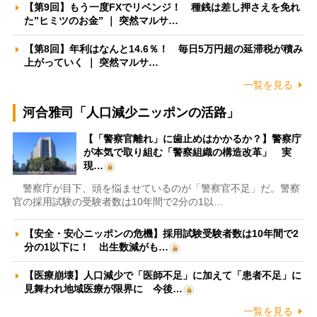
【第9回】もう一度FXでリベンジ！ 種銭は差し押さえを免れ
た”ヒミツのお金” ｜ 突然マルサ…
【第8回】年利はなんと14.6％！ 毎日5万円超の延滞税が積み
上がっていく ｜ 突然マルサ…
一覧を見る
河合雅司「人口減少ニッポンの活路」
【「警察官離れ」に歯止めはかかるか？】警察庁
が本気で取り組む「警察組織の構造改革」 実
現…
警察庁が目下、頭を悩ませているのが「警察官不足」だ。警察
官の採用試験の受験者数は10年間で2分の1以…
【安全・安心ニッポンの危機】採用試験受験者数は10年間で2
分の1以下に！ 出生数減がも…
【医療崩壊】人口減少で「医師不足」に加えて「患者不足」に
見舞われ地域医療が限界に 今後…
一覧を見る