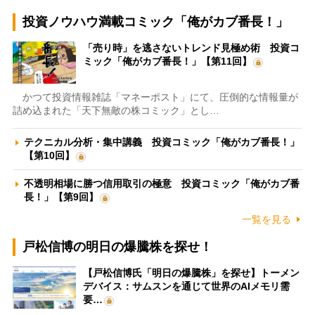
投資ノウハウ満載コミック「俺がカブ番長！」
「売り時」を逃さないトレンド見極め術 投資コ
ミック「俺がカブ番長！」【第11回】
かつて投資情報雑誌「マネーポスト」にて、圧倒的な情報量が
詰め込まれた「天下無敵の株コミック」とし…
テクニカル分析・集中講義 投資コミック「俺がカブ番長！」
【第10回】
不透明相場に勝つ信用取引の極意 投資コミック「俺がカブ番
長！」【第9回】
一覧を見る
戸松信博の明日の爆騰株を探せ！
【戸松信博氏「明日の爆騰株」を探せ】トーメン
デバイス：サムスンを通じて世界のAIメモリ需
要…