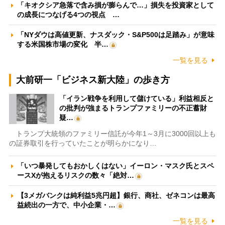
「キオクシア急落で含み損が膨らんで…」損失を投資家として
の成長につなげる4つの視点 …
「NYダウは高値更新、ナスダック・S&P500は足踏み」が意味
する米国株市場の変化 半…
一覧を見る
大前研一「ビジネス新大陸」の歩き方
「イラン戦争を利用して儲けている」利益相反と
の批判が強まるトランプファミリーの不正蓄財
疑…
トランプ大統領のファミリー信託が今年1～3月に3000回以上も
の証券取引を行っていたことが明らかになり…
「いつ暴発してもおかしくはない」イーロン・マスク氏とスペ
ースXが抱えるリスクの数々「絶対…
【3メガバンクは純利益5兆円超】銀行、商社、ゼネコンは最高
益続出の一方で、中小企業・…
一覧を見る