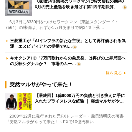
《株価34％急落のワークマンに特大反転の期待》
6月の売上低迷を吹き飛ばす第1四半期決算、…
6月3日に8330円をつけたワークマン（東証スタンダード・
7564）の株価は、わずか1カ月あまりで約34％下落…
三菱重工が「AIインフラの新たな主役」として再評価される気
運 エヌビディアとの提携でAI…
キオクシアHD「7万円割れからの急反発」は再びの上昇局面へ
の反転シグナルか？ 市場のムー…
一覧を見る
突然マルサがやって来た！
【最終回】1億6000万円の負債と引き換えに手に
入れたプライスレスな経験 ｜ 突然マルサがや…
2009年12月に発行された元FXトレーダー・磯貝清明氏の著書
『突然マルサがやって来た！～FXで10億円稼い…