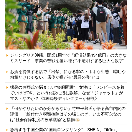
ジャングリア沖縄、開業1周年で「経済効果494億円」の大きな
ミスリード 事業の苦戦を覆い隠す“不透明すぎる巨大な数字”
お酒を提供する店で「出禁」になる客のトホホな生態 嘔吐や
粗相だけじゃない、店側が嫌がる“最悪の客”とは
猛暑のお葬式で悩ましい“喪服問題” 女性は「ワンピースを着
ていけばOK」という俗説に潜む誤解、なぜ「ジャケット」が
マストなのか？《1級葬祭ディレクターが解説》
「何がやりたいのか分からない」竹中平蔵氏が語る高市内閣の
評価 「給付付き税額控除はその場しのぎ」いま不可欠なの
は“社会保障制度の改革議論”と指摘
急増する中国企業の“国籍ロンダリング” SHEIN、TikTok、