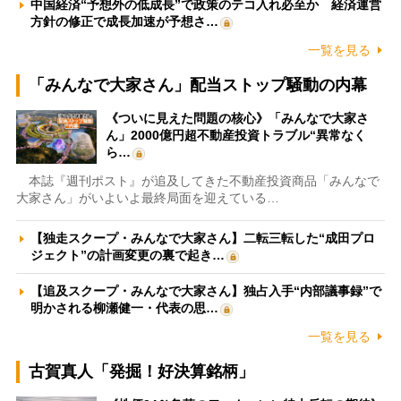
中国経済“予想外の低成長”で政策のテコ入れ必至か 経済運営
方針の修正で成長加速が予想さ…
一覧を見る
「みんなで大家さん」配当ストップ騒動の内幕
《ついに見えた問題の核心》「みんなで大家さ
ん」2000億円超不動産投資トラブル“異常なく
ら…
本誌『週刊ポスト』が追及してきた不動産投資商品「みんなで
大家さん」がいよいよ最終局面を迎えている…
【独走スクープ・みんなで大家さん】二転三転した“成田プロ
ジェクト”の計画変更の裏で起き…
【追及スクープ・みんなで大家さん】独占入手“内部議事録”で
明かされる柳瀬健一・代表の思…
一覧を見る
古賀真人「発掘！好決算銘柄」