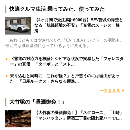
快適クルマ生活 乗ってみた、使ってみた
【4ヶ月間で受注累計6000台】BEV普及の障壁と
なる「航続距離の不安」「充電のストレス」解
消…
あれほどもてはやされていた「EV（BEV）シフト」の潮流も、
最近では減速基調になっているように見える。…
《雪道の対応力を検証》シビアな状況で実感した「フォレスタ
ー」の真価 「ターボ」と「スト…
乗り込むと同時に「これが軽？」と戸惑うのには理由があっ
た 「日産ルークス」さらなる躍進…
一覧を見る
大竹聡の「昼酒御免！」
【大竹聡の昼酒御免！】「ネグローニ」「山崎」
「マンハッタン」新宿三丁目の隠れ家バーで1…