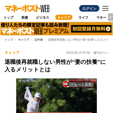
ログイン
トップ
投資
ビジネス
キャリア
ライフ
マネー
トップ
キャリア
定年後
退職後再就職しない男性が“妻の扶養”に入るメリッ
キャリア
2018.06.15 07:00
週刊ポスト
退職後再就職しない男性が“妻の扶養”に
入るメリットとは
もっと見る
arrow_forward_ios