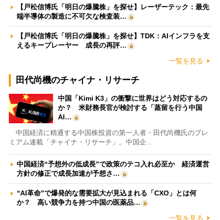
【戸松信博氏「明日の爆騰株」を探せ】レーザーテック：最先
端半導体の製造に不可欠な検査装…
【戸松信博氏「明日の爆騰株」を探せ】TDK：AIインフラを支
えるキープレーヤー 成長の再評…
一覧を見る
田代尚機のチャイナ・リサーチ
中国「Kimi K3」の衝撃に世界はどう対応するの
か？ 米財務長官が検討する「蒸留を行う中国
AI…
中国経済に精通する中国株投資の第一人者・田代尚機氏のプレ
ミアム連載「チャイナ・リサーチ」。中国企…
中国経済“予想外の低成長”で政策のテコ入れ必至か 経済運営
方針の修正で成長加速が予想さ…
“AI革命”で爆発的な需要拡大が見込まれる「CXO」とは何
か？ 高い競争力を持つ中国の医薬品…
一覧を見る