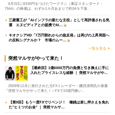
6月3日に8330円をつけたワークマン（東証スタンダード・
7564）の株価は、わずか1カ月あまりで約34％下落…
三菱重工が「AIインフラの新たな主役」として再評価される気
運 エヌビディアとの提携でAI…
キオクシアHD「7万円割れからの急反発」は再びの上昇局面へ
の反転シグナルか？ 市場のムー…
一覧を見る
突然マルサがやって来た！
【最終回】1億6000万円の負債と引き換えに手に
入れたプライスレスな経験 ｜ 突然マルサがや…
2009年12月に発行された元FXトレーダー・磯貝清明氏の著書
『突然マルサがやって来た！～FXで10億円稼い…
【第9回】もう一度FXでリベンジ！ 種銭は差し押さえを免れ
た”ヒミツのお金” ｜ 突然マルサ…