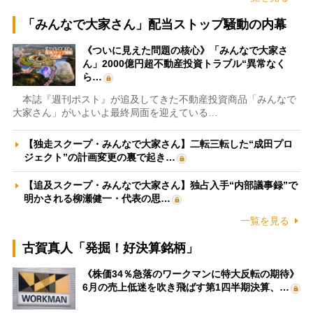
「みんなで大家さん」配当ストップ騒動の内幕
《ついに見えた問題の核心》「みんなで大家さ
ん」2000億円超不動産投資トラブル“異常なく
ら…
本誌『週刊ポスト』が追及してきた不動産投資商品「みんなで
大家さん」がいよいよ最終局面を迎えている…
【独走スクープ・みんなで大家さん】二転三転した“成田プロ
ジェクト”の計画変更の裏で起き…
【追及スクープ・みんなで大家さん】独占入手“内部議事録”で
明かされる柳瀬健一・代表の思…
一覧を見る
古賀真人「発掘！好決算銘柄」
《株価34％急落のワークマンに特大反転の期待》
6月の売上低迷を吹き飛ばす第1四半期決算、…