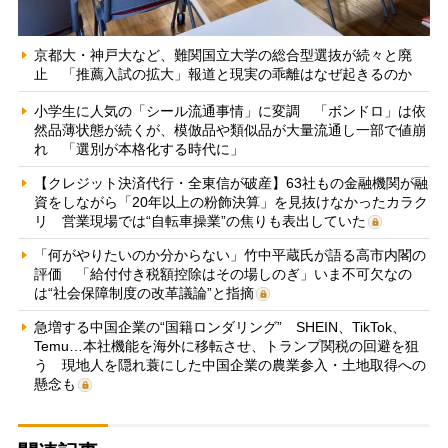
京都大・神戸大など、難関国立大学の総合型選抜が続々と廃
止 「推薦入試の拡大」報道と現実の乖離はなぜ起きるのか
小学生に人気の「シール流通事情」に変調 「ボンドロ」は依
然品薄状態が続くが、模倣品や類似品が大量流通し一部で値崩
れ 「選別が本格化する時代に」
【クレジット決済代行・全東信が破産】63社もの金融機関が融
資をしながら「20年以上の粉飾決算」を見抜けなかったカラク
リ 営業現場では“自転車操業”の焦りも表出していた
「何がやりたいのか分からない」竹中平蔵氏が語る高市内閣の
評価 「給付付き税額控除はその場しのぎ」いま不可欠なの
は“社会保障制度の改革議論”と指摘
急増する中国企業の“国籍ロンダリング” SHEIN、TikTok、
Temu…本社機能を海外に移転させ、トランプ関税の回避を狙
う 現地人を隠れ蓑にした中国企業の農業参入・土地取得への
懸念も