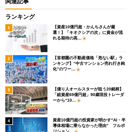
関連記事
ランキング
【資産10億円超・かんちさんが厳
1
選！】「キオクシアの次」に資金が流
れる期待の高…
【首都圏の不動産価格「危ない駅」ラ
2
ンキング】“中古マンション売れ行き鈍
化”のワー…
【億り人オールスターが狙う20銘柄】
3
「総資産69億円超」90歳現役トレーダ
ーから“10…
資産10億円超の投資家が明かす“AI・半
4
導体相場に乗らなかった理由” フルポ
ジション…