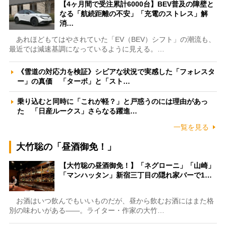
【4ヶ月間で受注累計6000台】BEV普及の障壁と
なる「航続距離の不安」「充電のストレス」解
消…
あれほどもてはやされていた「EV（BEV）シフト」の潮流も、
最近では減速基調になっているように見える。…
《雪道の対応力を検証》シビアな状況で実感した「フォレスタ
ー」の真価 「ターボ」と「スト…
乗り込むと同時に「これが軽？」と戸惑うのには理由があっ
た 「日産ルークス」さらなる躍進…
一覧を見る
大竹聡の「昼酒御免！」
【大竹聡の昼酒御免！】「ネグローニ」「山崎」
「マンハッタン」新宿三丁目の隠れ家バーで1…
お酒はいつ飲んでもいいものだが、昼から飲むお酒にはまた格
別の味わいがある――。ライター・作家の大竹…