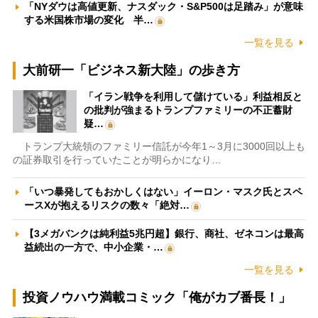
「NYダウは高値更新、ナスダック・S&P500は足踏み」が意味
する米国株市場の変化 半…
一覧を見る
大前研一「ビジネス新大陸」の歩き方
「イラン戦争を利用して儲けている」利益相反と
の批判が強まるトランプファミリーの不正蓄財
疑…
トランプ大統領のファミリー信託が今年1～3月に3000回以上も
の証券取引を行っていたことが明らかになり…
「いつ暴発してもおかしくはない」イーロン・マスク氏とスペ
ースXが抱えるリスクの数々「絶対…
【3メガバンクは純利益5兆円超】銀行、商社、ゼネコンは最高
益続出の一方で、中小企業・…
一覧を見る
投資ノウハウ満載コミック「俺がカブ番長！」