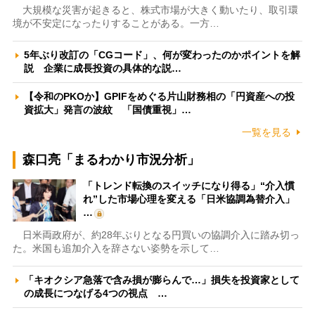
大規模な災害が起きると、株式市場が大きく動いたり、取引環
境が不安定になったりすることがある。一方…
5年ぶり改訂の「CGコード」、何が変わったのかポイントを解
説 企業に成長投資の具体的な説…
【令和のPKOか】GPIFをめぐる片山財務相の「円資産への投
資拡大」発言の波紋 「国債重視」…
一覧を見る
森口亮「まるわかり市況分析」
「トレンド転換のスイッチになり得る」“介入慣
れ”した市場心理を変える「日米協調為替介入」
…
日米両政府が、約28年ぶりとなる円買いの協調介入に踏み切っ
た。米国も追加介入を辞さない姿勢を示して…
「キオクシア急落で含み損が膨らんで…」損失を投資家として
の成長につなげる4つの視点 …