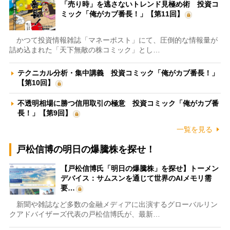
「売り時」を逃さないトレンド見極め術 投資コ
ミック「俺がカブ番長！」【第11回】
かつて投資情報雑誌「マネーポスト」にて、圧倒的な情報量が
詰め込まれた「天下無敵の株コミック」とし…
テクニカル分析・集中講義 投資コミック「俺がカブ番長！」
【第10回】
不透明相場に勝つ信用取引の極意 投資コミック「俺がカブ番
長！」【第9回】
一覧を見る
戸松信博の明日の爆騰株を探せ！
【戸松信博氏「明日の爆騰株」を探せ】トーメン
デバイス：サムスンを通じて世界のAIメモリ需
要…
新聞や雑誌など多数の金融メディアに出演するグローバルリン
クアドバイザーズ代表の戸松信博氏が、最新…