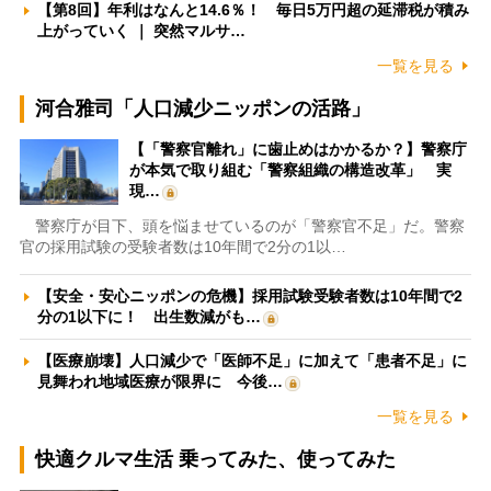
【第8回】年利はなんと14.6％！ 毎日5万円超の延滞税が積み
上がっていく ｜ 突然マルサ…
一覧を見る
河合雅司「人口減少ニッポンの活路」
【「警察官離れ」に歯止めはかかるか？】警察庁
が本気で取り組む「警察組織の構造改革」 実
現…
警察庁が目下、頭を悩ませているのが「警察官不足」だ。警察
官の採用試験の受験者数は10年間で2分の1以…
【安全・安心ニッポンの危機】採用試験受験者数は10年間で2
分の1以下に！ 出生数減がも…
【医療崩壊】人口減少で「医師不足」に加えて「患者不足」に
見舞われ地域医療が限界に 今後…
一覧を見る
快適クルマ生活 乗ってみた、使ってみた