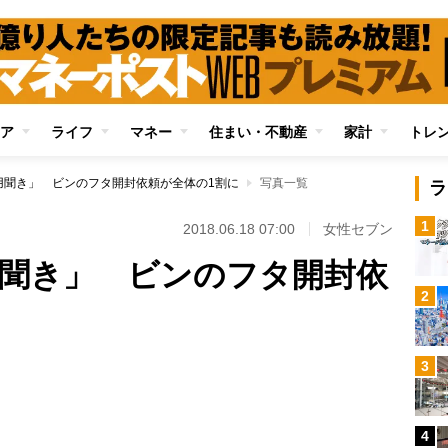
ア
ライフ
マネー
住まい・不動産
家計
トレ
御用聞き」 ビンのフタ開封依頼が全体の1割に
写真一覧
ラ
1
2018.06.18 07:00
女性セブン
御用聞き」 ビンのフタ開封依
2
3
Loaded
:
100.00%
4