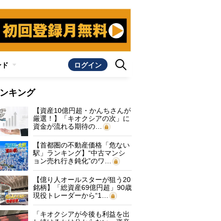
ンド
ログイン
ンキング
【資産10億円超・かんちさんが
厳選！】「キオクシアの次」に
資金が流れる期待の…
【首都圏の不動産価格「危ない
駅」ランキング】“中古マンシ
ョン売れ行き鈍化”のワ…
【億り人オールスターが狙う20
銘柄】「総資産69億円超」90歳
現役トレーダーから“1…
「キオクシアが今後も利益を出