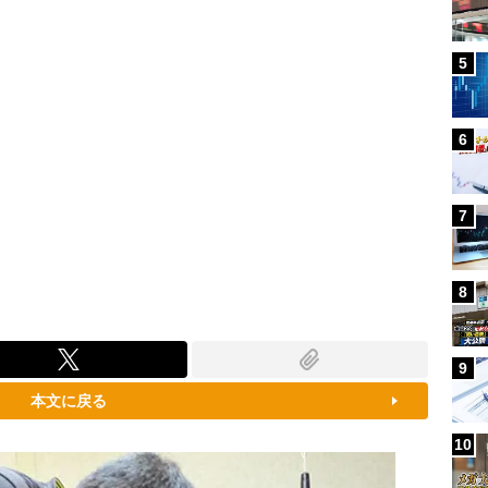
5
6
7
8
9
本文に戻る
10