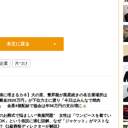
本文に戻る
企業
片づけ
俵に埋まるカネ】大の里、豊昇龍が黒星続きの名古屋場所は
賞金2826万円」が下位力士に渡り「今日はみんなで焼肉
」 金星4個配給で協会は年96万円の支出増に
のお葬式で悩ましい“喪服問題” 女性は「ワンピースを着てい
OK」という俗説に潜む誤解、なぜ「ジャケット」がマストな
？《1級葬祭ディレクターが解説》