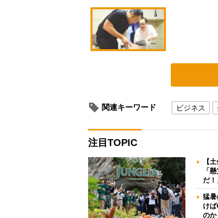
関連キーワード
ビジネス
注目TOPIC
【土
「懸
だ！
猛暑
けば
のか