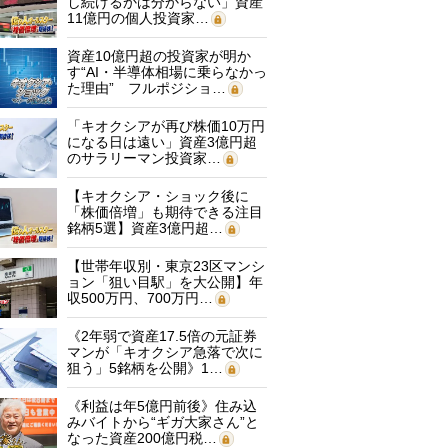
し続けるかは分からない」資産
11億円の個人投資家…
資産10億円超の投資家が明か
す“AI・半導体相場に乗らなかっ
た理由” フルポジショ…
「キオクシアが再び株価10万円
になる日は遠い」資産3億円超
のサラリーマン投資家…
【キオクシア・ショック後に
「株価倍増」も期待できる注目
銘柄5選】資産3億円超…
【世帯年収別・東京23区マンシ
ョン「狙い目駅」を大公開】年
収500万円、700万円…
《2年弱で資産17.5倍の元証券
マンが「キオクシア急落で次に
狙う」5銘柄を公開》1…
《利益は年5億円前後》住み込
みバイトから“ギガ大家さん”と
なった資産200億円税…