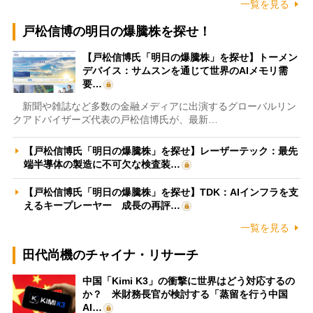
一覧を見る
戸松信博の明日の爆騰株を探せ！
【戸松信博氏「明日の爆騰株」を探せ】トーメン
デバイス：サムスンを通じて世界のAIメモリ需
要…
新聞や雑誌など多数の金融メディアに出演するグローバルリン
クアドバイザーズ代表の戸松信博氏が、最新…
【戸松信博氏「明日の爆騰株」を探せ】レーザーテック：最先
端半導体の製造に不可欠な検査装…
【戸松信博氏「明日の爆騰株」を探せ】TDK：AIインフラを支
えるキープレーヤー 成長の再評…
一覧を見る
田代尚機のチャイナ・リサーチ
中国「Kimi K3」の衝撃に世界はどう対応するの
か？ 米財務長官が検討する「蒸留を行う中国
AI…