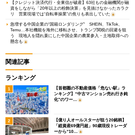
【クレジット決済代行・全東信が破産】63社もの金融機関が融
資をしながら「20年以上の粉飾決算」を見抜けなかったカラク
リ 営業現場では“自転車操業”の焦りも表出していた
急増する中国企業の“国籍ロンダリング” SHEIN、TikTok、
Temu…本社機能を海外に移転させ、トランプ関税の回避を狙
う 現地人を隠れ蓑にした中国企業の農業参入・土地取得への
懸念も
関連記事
ランキング
【首都圏の不動産価格「危ない駅」ラ
1
ンキング】“中古マンション売れ行き鈍
化”のワー…
【億り人オールスターが狙う20銘柄】
2
「総資産69億円超」90歳現役トレーダ
ーから“10…