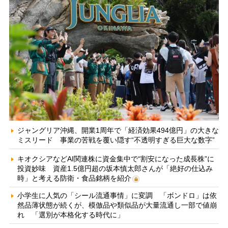
ジャングリア沖縄、開業1周年で「経済効果494億円」の大きな
ミスリード 事業の苦戦を覆い隠す“不透明すぎる巨大な数字”
キオクシアなどAI関連株に資金集中で“割安になった成長株”に
投資妙味 資産1.5億円超の坂本慎太郎さんが「絶好の仕込み
時」と考える防衛・食品銘柄を紹介
小学生に人気の「シール流通事情」に変調 「ボンドロ」は依
然品薄状態が続くが、模倣品や類似品が大量流通し一部で値崩
れ 「選別が本格化する時代に」