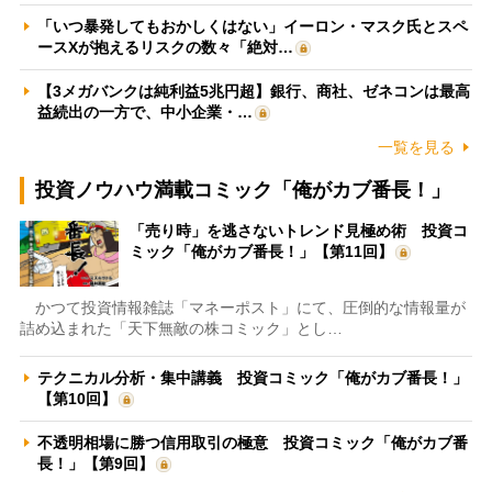
「いつ暴発してもおかしくはない」イーロン・マスク氏とスペ
ースXが抱えるリスクの数々「絶対…
【3メガバンクは純利益5兆円超】銀行、商社、ゼネコンは最高
益続出の一方で、中小企業・…
一覧を見る
投資ノウハウ満載コミック「俺がカブ番長！」
「売り時」を逃さないトレンド見極め術 投資コ
ミック「俺がカブ番長！」【第11回】
かつて投資情報雑誌「マネーポスト」にて、圧倒的な情報量が
詰め込まれた「天下無敵の株コミック」とし…
テクニカル分析・集中講義 投資コミック「俺がカブ番長！」
【第10回】
不透明相場に勝つ信用取引の極意 投資コミック「俺がカブ番
長！」【第9回】