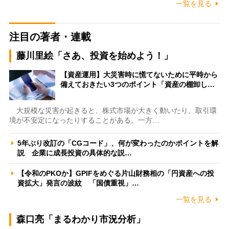
一覧を見る
注目の著者・連載
藤川里絵「さあ、投資を始めよう！」
【資産運用】大災害時に慌てないために平時から
備えておきたい3つのポイント「資産の棚卸し…
大規模な災害が起きると、株式市場が大きく動いたり、取引環
境が不安定になったりすることがある。一方…
5年ぶり改訂の「CGコード」、何が変わったのかポイントを解
説 企業に成長投資の具体的な説…
【令和のPKOか】GPIFをめぐる片山財務相の「円資産への投
資拡大」発言の波紋 「国債重視」…
一覧を見る
森口亮「まるわかり市況分析」