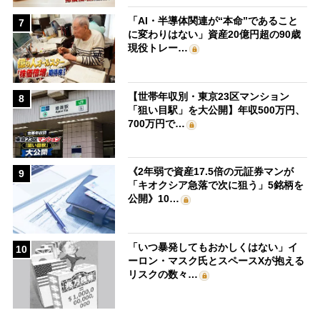
「AI・半導体関連が“本命”であること
7
に変わりはない」資産20億円超の90歳
現役トレー…
【世帯年収別・東京23区マンション
8
「狙い目駅」を大公開】年収500万円、
700万円で…
《2年弱で資産17.5倍の元証券マンが
9
「キオクシア急落で次に狙う」5銘柄を
公開》10…
「いつ暴発してもおかしくはない」イ
10
ーロン・マスク氏とスペースXが抱える
リスクの数々…