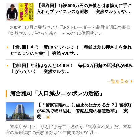
【最終回】1億6000万円の負債と引き換えに手に
入れたプライスレスな経験 ｜ 突然マルサがや…
2009年12月に発行された元FXトレーダー・磯貝清明氏の著書
『突然マルサがやって来た！～FXで10億円稼い…
【第9回】もう一度FXでリベンジ！ 種銭は差し押さえを免れ
た”ヒミツのお金” ｜ 突然マルサ…
【第8回】年利はなんと14.6％！ 毎日5万円超の延滞税が積み
上がっていく ｜ 突然マルサ…
一覧を見る
河合雅司「人口減少ニッポンの活路」
【「警察官離れ」に歯止めはかかるか？】警察庁
が本気で取り組む「警察組織の構造改革」 実
現…
警察庁が目下、頭を悩ませているのが「警察官不足」だ。警察
官の採用試験の受験者数は10年間で2分の1以…