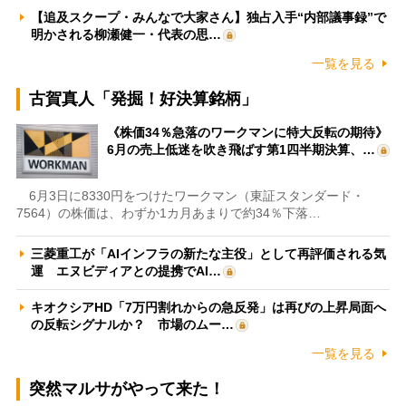
【追及スクープ・みんなで大家さん】独占入手“内部議事録”で
明かされる柳瀬健一・代表の思…
一覧を見る
古賀真人「発掘！好決算銘柄」
《株価34％急落のワークマンに特大反転の期待》
6月の売上低迷を吹き飛ばす第1四半期決算、…
6月3日に8330円をつけたワークマン（東証スタンダード・
7564）の株価は、わずか1カ月あまりで約34％下落…
三菱重工が「AIインフラの新たな主役」として再評価される気
運 エヌビディアとの提携でAI…
キオクシアHD「7万円割れからの急反発」は再びの上昇局面へ
の反転シグナルか？ 市場のムー…
一覧を見る
突然マルサがやって来た！