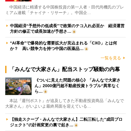
中国経済に精通する中国株投資の第一人者・田代尚機氏のプレ
ミアム連載「チャイナ・リサーチ」。中国企…
中国経済“予想外の低成長”で政策のテコ入れ必至か 経済運営
方針の修正で成長加速が予想さ…
“AI革命”で爆発的な需要拡大が見込まれる「CXO」とは何
か？ 高い競争力を持つ中国の医薬品…
一覧を見る
「みんなで大家さん」配当ストップ騒動の内幕
《ついに見えた問題の核心》「みんなで大家さ
ん」2000億円超不動産投資トラブル“異常なく
ら…
本誌『週刊ポスト』が追及してきた不動産投資商品「みんなで
大家さん」がいよいよ最終局面を迎えている…
【独走スクープ・みんなで大家さん】二転三転した“成田プロ
ジェクト”の計画変更の裏で起き…