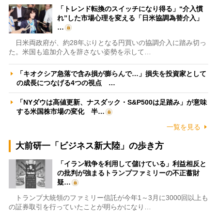
「トレンド転換のスイッチになり得る」“介入慣
れ”した市場心理を変える「日米協調為替介入」
…
日米両政府が、約28年ぶりとなる円買いの協調介入に踏み切っ
た。米国も追加介入を辞さない姿勢を示して…
「キオクシア急落で含み損が膨らんで…」損失を投資家として
の成長につなげる4つの視点 …
「NYダウは高値更新、ナスダック・S&P500は足踏み」が意味
する米国株市場の変化 半…
一覧を見る
大前研一「ビジネス新大陸」の歩き方
「イラン戦争を利用して儲けている」利益相反と
の批判が強まるトランプファミリーの不正蓄財
疑…
トランプ大統領のファミリー信託が今年1～3月に3000回以上も
の証券取引を行っていたことが明らかになり…