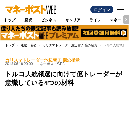
ログイン
トップ
投資
ビジネス
キャリア
ライフ
マネー
トップ
連載・著者
カリスマトレーダー池辺雪子 億の極意
トルコ大統領選に
カリスマトレーダー池辺雪子 億の極意
2018.06.18 20:00
マネーポストWEB
トルコ大統領選に向けて億トレーダーが
意識している4つの材料
Loaded
:
96.26%
/
Unmute