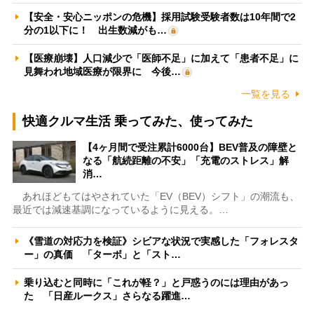
【安全・安心ニッポンの危機】採用試験受験者数は10年間で2
分の1以下に！ 出生数減がも…
【医療崩壊】人口減少で「医師不足」に加えて「患者不足」に
見舞われ地域医療が限界に 今後…
一覧を見る
快適クルマ生活 乗ってみた、使ってみた
【4ヶ月間で受注累計6000台】BEV普及の障壁と
なる「航続距離の不安」「充電のストレス」解
消…
あれほどもてはやされていた「EV（BEV）シフト」の潮流も、
最近では減速基調になっているように見える。…
《雪道の対応力を検証》シビアな状況で実感した「フォレスタ
ー」の真価 「ターボ」と「スト…
乗り込むと同時に「これが軽？」と戸惑うのには理由があっ
た 「日産ルークス」さらなる躍進…