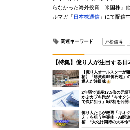
らなかった海外投資 米国株』
ルマガ「
日本株通信
」にて配信
関連キーワード
戸松信博
【特集】億り人が注目する日
【億り人オールスターが狙
柄】「総資産69億円超」の
選んだ注目株
2年弱で資産17.5倍の元
かぶカブキ氏が「キオク
で次に狙う」5銘柄を公開
億り人たちが厳選「キオ
え」を狙う半導体・AI関連
柄 “大化け期待の大本命