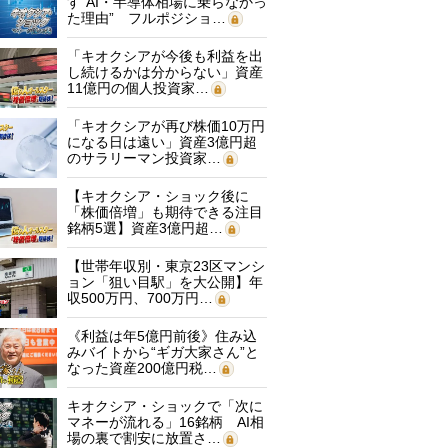
す“AI・半導体相場に乗らなかっ
た理由” フルポジショ…
「キオクシアが今後も利益を出
し続けるかは分からない」資産
11億円の個人投資家…
「キオクシアが再び株価10万円
になる日は遠い」資産3億円超
のサラリーマン投資家…
【キオクシア・ショック後に
「株価倍増」も期待できる注目
銘柄5選】資産3億円超…
【世帯年収別・東京23区マンシ
ョン「狙い目駅」を大公開】年
収500万円、700万円…
《利益は年5億円前後》住み込
みバイトから“ギガ大家さん”と
なった資産200億円税…
キオクシア・ショックで「次に
マネーが流れる」16銘柄 AI相
場の裏で割安に放置さ…