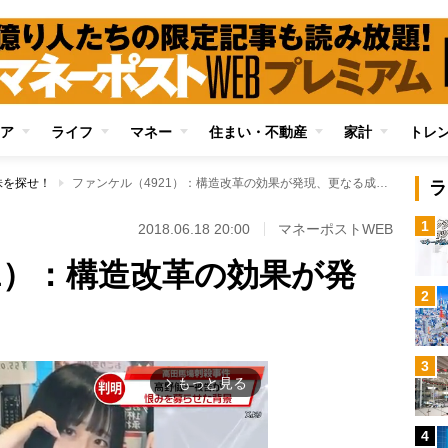
ア
ライフ
マネー
住まい・不動産
家計
トレ
株を探せ！
ファンケル（4921）：構造改革の効果が発現、更なる成長へ
ラ
1
！
2018.06.18 20:00
マネーポストWEB
1）：構造改革の効果が発
2
3
もっと見る
arrow_forward_ios
4