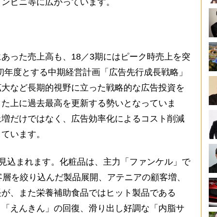
コンビニ等に広がっています。
あった売上高も、18／3期にはピーク時売上を突
を初年度とする中期経営計画「広告先行成長戦略」
拡大など長期的視野に立った戦略的な広告投資を
した上に過去最高を更新する勢いとなっていま
上増だけではなく、広告効率化によるコスト削減
しています。
が見込まれます。化粧品は、主力「ファンケル」で
客層を絞り込んだ製品展開、アテニアの顧客増、
長が、また栄養補助食品ではヒット製品である
、「えんきん」の回復、滑り出し好調な「内脂サ