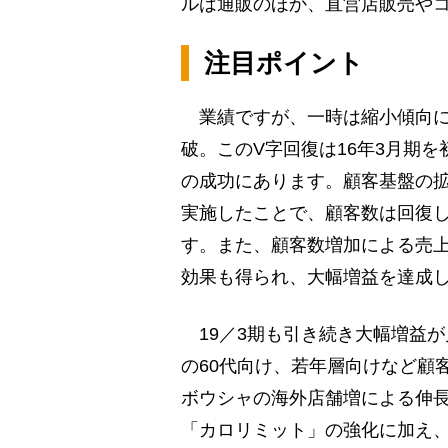
ルは通販のほか、直営店販売や
注目ポイント
業績ですが、一時は縮小傾向に
破。このV字回復は16年3月期
の成功にあります。顧客基盤の
実施したことで、顧客数は回復
す。また、顧客数増加による売
効果も得られ、大幅増益を達成
19／3期も引き続き大幅増益
の60代向け、若年層向けなど顧
ボウシャの海外店舗増による伸
「カロリミット」の強化に加え