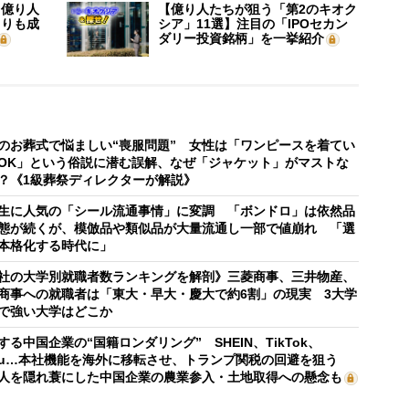
】億り人
【億り人たちが狙う「第2のキオク
よりも成
シア」11選】注目の「IPOセカン
ダリー投資銘柄」を一挙紹介
のお葬式で悩ましい“喪服問題” 女性は「ワンピースを着てい
OK」という俗説に潜む誤解、なぜ「ジャケット」がマストな
？《1級葬祭ディレクターが解説》
生に人気の「シール流通事情」に変調 「ボンドロ」は依然品
態が続くが、模倣品や類似品が大量流通し一部で値崩れ 「選
本格化する時代に」
社の大学別就職者数ランキングを解剖》三菱商事、三井物産、
商事への就職者は「東大・早大・慶大で約6割」の現実 3大学
で強い大学はどこか
する中国企業の“国籍ロンダリング” SHEIN、TikTok、
mu…本社機能を海外に移転させ、トランプ関税の回避を狙う
人を隠れ蓑にした中国企業の農業参入・土地取得への懸念も