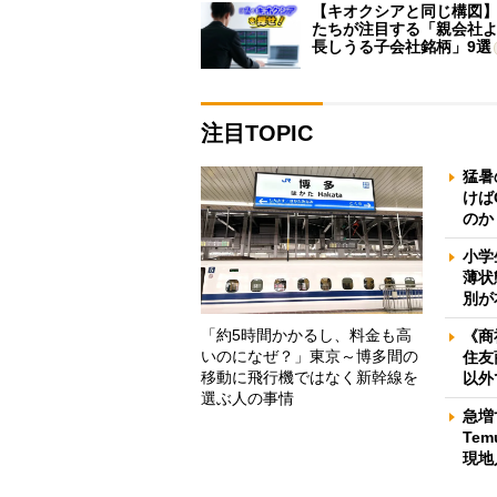
【キオクシアと同じ構図
たちが注目する「親会社
長しうる子会社銘柄」9選
注目TOPIC
猛暑
けば
のか
小学
薄状
別が
「約5時間かかるし、料金も高
《商
いのになぜ？」東京～博多間の
住友
移動に飛行機ではなく新幹線を
以外
選ぶ人の事情
急増
Te
現地