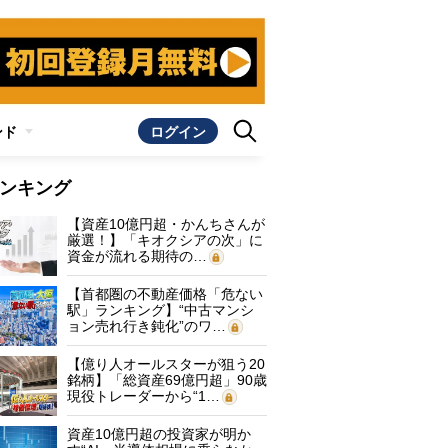
ンド
ログイン
ンキング
【資産10億円超・かんちさんが
厳選！】「キオクシアの次」に
資金が流れる期待の…
【首都圏の不動産価格「危ない
駅」ランキング】“中古マンシ
ョン売れ行き鈍化”のワ…
【億り人オールスターが狙う20
銘柄】「総資産69億円超」90歳
現役トレーダーから“1…
資産10億円超の投資家が明か