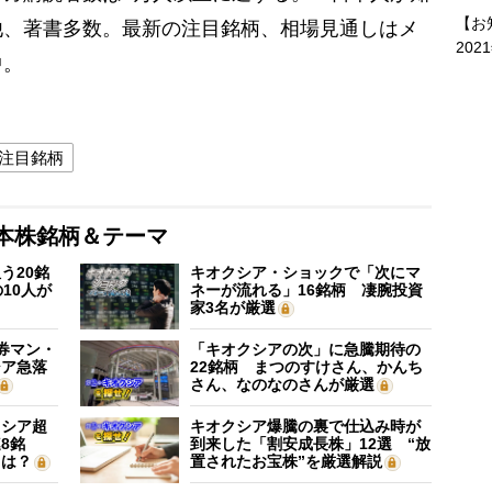
【お
他、著書多数。最新の注目銘柄、相場見通しはメ
202
中。
注目銘柄
本株銘柄＆テーマ
う20銘
キオクシア・ショックで「次にマ
10人が
ネーが流れる」16銘柄 凄腕投資
家3名が厳選
証券マン・
「キオクシアの次」に急騰期待の
シア急落
22銘柄 まつのすけさん、かんち
さん、なのなのさんが厳選
クシア超
キオクシア爆騰の裏で仕込み時が
8銘
到来した「割安成長株」12選 “放
”は？
置されたお宝株”を厳選解説