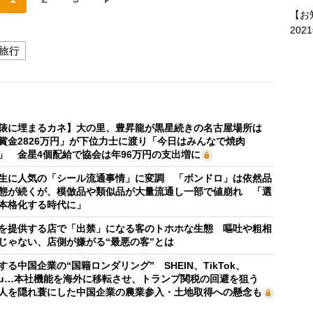
【お
202
旅行
俵に埋まるカネ】大の里、豊昇龍が黒星続きの名古屋場所は
賞金2826万円」が下位力士に渡り「今日はみんなで焼肉
」 金星4個配給で協会は年96万円の支出増に
生に人気の「シール流通事情」に変調 「ボンドロ」は依然品
態が続くが、模倣品や類似品が大量流通し一部で値崩れ 「選
本格化する時代に」
を提供する店で「出禁」になる客のトホホな生態 嘔吐や粗相
じゃない、店側が嫌がる“最悪の客”とは
する中国企業の“国籍ロンダリング” SHEIN、TikTok、
mu…本社機能を海外に移転させ、トランプ関税の回避を狙う
人を隠れ蓑にした中国企業の農業参入・土地取得への懸念も