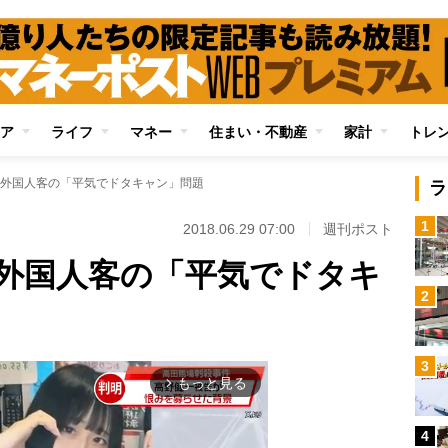
ア
ライフ
マネー
住まい・不動産
家計
トレ
外国人客の「平気でドタキャン」問題
ラ
1
2018.06.29 07:00
週刊ポスト
外国人客の「平気でドタキ
2
3
もっと見る
arrow_forward_ios
4