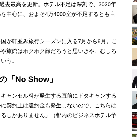
続で過去最高を更新。ホテル不足は深刻で、2020年
を中心に、およそ4万4000室が不足するとも言
国が軒並み旅行シーズンに入る7月から8月。こ
ルや旅館はホクホク顔だろうと思いきや、むしろ
という。
「No Show」
、キャンセル料が発生する直前にドタキャンする
かに契約上は違約金も発生しないので、こちらは
するしかありません」（都内のビジネスホテル予