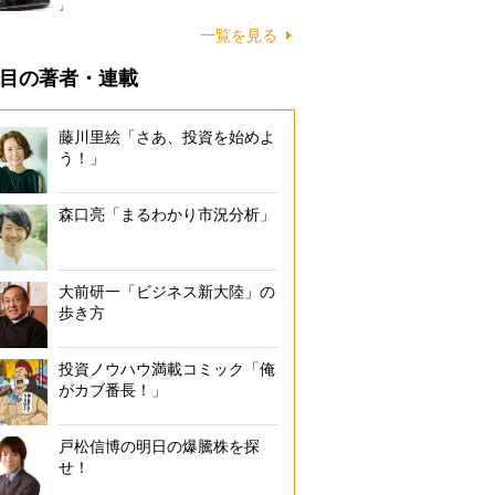
一覧を見る
目の著者・連載
藤川里絵「さあ、投資を始めよ
う！」
森口亮「まるわかり市況分析」
大前研一「ビジネス新大陸」の
歩き方
投資ノウハウ満載コミック「俺
がカブ番長！」
戸松信博の明日の爆騰株を探
せ！