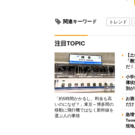
関連キーワード
トレンド
注目TOPIC
【土
「懸
だ！
小学
薄状
別が
「約5時間かかるし、料金も高
お酒
いのになぜ？」東京～博多間の
だけ
移動に飛行機ではなく新幹線を
急増
選ぶ人の事情
Te
現地