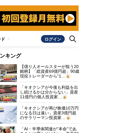
ンド
ログイン
ンキング
【億り人オールスターが狙う20
銘柄】「総資産69億円超」90歳
現役トレーダーから“1…
「キオクシアが今後も利益を出
し続けるかは分からない」資産
11億円の個人投資家…
「キオクシアが再び株価10万円
になる日は遠い」資産3億円超
のサラリーマン投資家…
「AI・半導体関連が“本命”であ