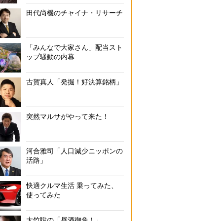
田代尚機のチャイナ・リサーチ
「みんなで大家さん」配当スト
ップ騒動の内幕
古賀真人「発掘！好決算銘柄」
突然マルサがやって来た！
河合雅司「人口減少ニッポンの
活路」
快適クルマ生活 乗ってみた、
使ってみた
大竹聡の「昼酒御免！」