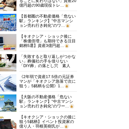
ることに変わりはない」資産20
億円超の90歳現役トレ…
【首都圏の不動産価格「危ない
駅」ランキング】“中古マンシ
ョン売れ行き鈍化”のワ…
【キオクシア・ショック後に
「株価倍増」も期待できる注目
銘柄5選】資産3億円超…
「失敗すると取り返しがつかな
い」葬儀社の手を借りない
「DIY葬」の落とし穴 素人
に…
《2年弱で資産17.5倍の元証券
マンが「キオクシア急落で次に
狙う」5銘柄を公開》1…
【大阪の不動産価格「危ない
駅」ランキング】“中古マンシ
ョン売れ行き鈍化”のワー…
【キオクシア・ショックの後に
狙う5銘柄】イベント投資家の
億り人・羽根英樹氏が…