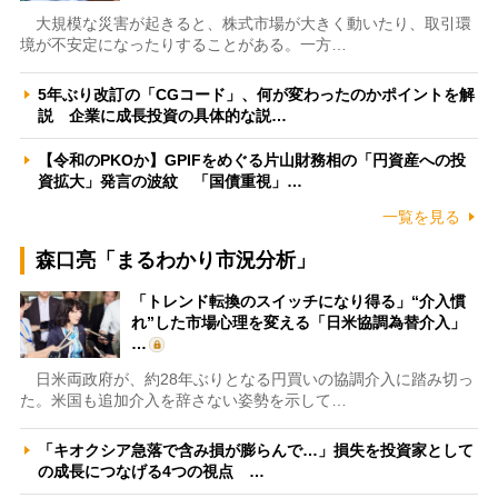
大規模な災害が起きると、株式市場が大きく動いたり、取引環
境が不安定になったりすることがある。一方…
5年ぶり改訂の「CGコード」、何が変わったのかポイントを解
説 企業に成長投資の具体的な説…
【令和のPKOか】GPIFをめぐる片山財務相の「円資産への投
資拡大」発言の波紋 「国債重視」…
一覧を見る
森口亮「まるわかり市況分析」
「トレンド転換のスイッチになり得る」“介入慣
れ”した市場心理を変える「日米協調為替介入」
…
日米両政府が、約28年ぶりとなる円買いの協調介入に踏み切っ
た。米国も追加介入を辞さない姿勢を示して…
「キオクシア急落で含み損が膨らんで…」損失を投資家として
の成長につなげる4つの視点 …