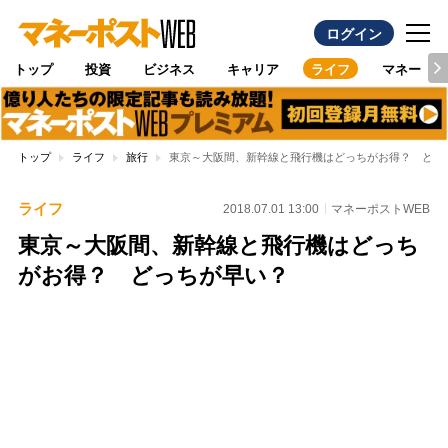
ログイン
トップ
投資
ビジネス
キャリア
ライフ
マネー
トップ
ライフ
旅行
東京～大阪間、新幹線と飛行機はどっちがお得？ どっ
ライフ
2018.07.01 13:00
マネーポストWEB
東京～大阪間、新幹線と飛行機はどっち
がお得？ どっちが早い？
Loaded
:
100.00%
/
Unmute