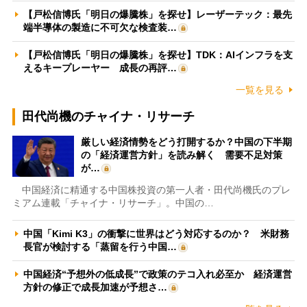
【戸松信博氏「明日の爆騰株」を探せ】レーザーテック：最先
端半導体の製造に不可欠な検査装…
【戸松信博氏「明日の爆騰株」を探せ】TDK：AIインフラを支
えるキープレーヤー 成長の再評…
一覧を見る
田代尚機のチャイナ・リサーチ
厳しい経済情勢をどう打開するか？中国の下半期
の「経済運営方針」を読み解く 需要不足対策
が…
中国経済に精通する中国株投資の第一人者・田代尚機氏のプレ
ミアム連載「チャイナ・リサーチ」。中国の…
中国「Kimi K3」の衝撃に世界はどう対応するのか？ 米財務
長官が検討する「蒸留を行う中国…
中国経済“予想外の低成長”で政策のテコ入れ必至か 経済運営
方針の修正で成長加速が予想さ…