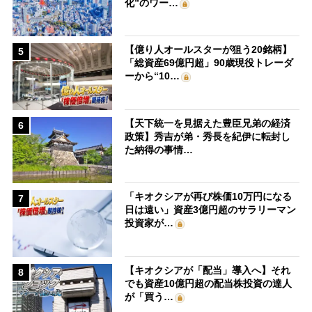
化”のワー…
【億り人オールスターが狙う20銘柄】
5
「総資産69億円超」90歳現役トレーダ
ーから“10…
【天下統一を見据えた豊臣兄弟の経済
6
政策】秀吉が弟・秀長を紀伊に転封し
た納得の事情…
「キオクシアが再び株価10万円になる
7
日は遠い」資産3億円超のサラリーマン
投資家が…
【キオクシアが「配当」導入へ】それ
8
でも資産10億円超の配当株投資の達人
が「買う…