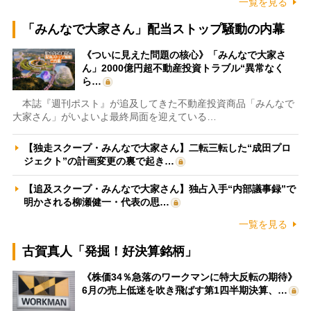
一覧を見る
「みんなで大家さん」配当ストップ騒動の内幕
《ついに見えた問題の核心》「みんなで大家さ
ん」2000億円超不動産投資トラブル“異常なく
ら…
本誌『週刊ポスト』が追及してきた不動産投資商品「みんなで
大家さん」がいよいよ最終局面を迎えている…
【独走スクープ・みんなで大家さん】二転三転した“成田プロ
ジェクト”の計画変更の裏で起き…
【追及スクープ・みんなで大家さん】独占入手“内部議事録”で
明かされる柳瀬健一・代表の思…
一覧を見る
古賀真人「発掘！好決算銘柄」
《株価34％急落のワークマンに特大反転の期待》
6月の売上低迷を吹き飛ばす第1四半期決算、…