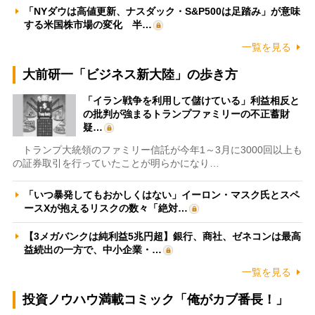
「NYダウは高値更新、ナスダック・S&P500は足踏み」が意味
する米国株市場の変化 半…
一覧を見る
大前研一「ビジネス新大陸」の歩き方
「イラン戦争を利用して儲けている」利益相反と
の批判が強まるトランプファミリーの不正蓄財
疑…
トランプ大統領のファミリー信託が今年1～3月に3000回以上も
の証券取引を行っていたことが明らかになり…
「いつ暴発してもおかしくはない」イーロン・マスク氏とスペ
ースXが抱えるリスクの数々「絶対…
【3メガバンクは純利益5兆円超】銀行、商社、ゼネコンは最高
益続出の一方で、中小企業・…
一覧を見る
投資ノウハウ満載コミック「俺がカブ番長！」