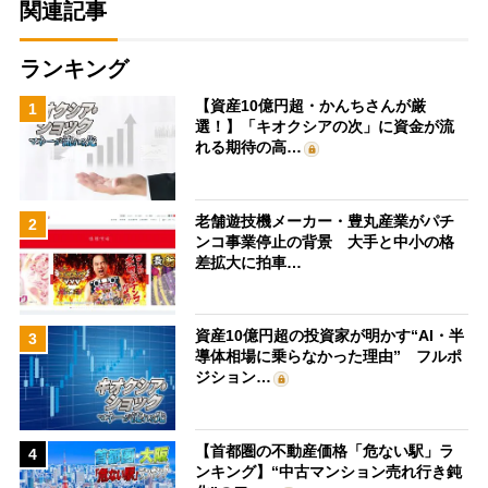
関連記事
ランキング
【資産10億円超・かんちさんが厳
1
選！】「キオクシアの次」に資金が流
れる期待の高…
老舗遊技機メーカー・豊丸産業がパチ
2
ンコ事業停止の背景 大手と中小の格
差拡大に拍車…
資産10億円超の投資家が明かす“AI・半
3
導体相場に乗らなかった理由” フルポ
ジション…
【首都圏の不動産価格「危ない駅」ラ
4
ンキング】“中古マンション売れ行き鈍