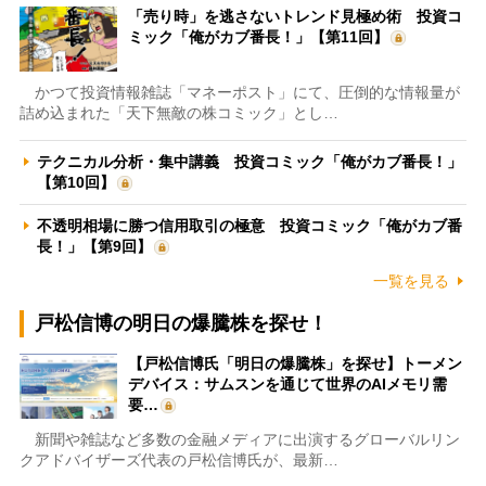
「売り時」を逃さないトレンド見極め術 投資コ
ミック「俺がカブ番長！」【第11回】
かつて投資情報雑誌「マネーポスト」にて、圧倒的な情報量が
詰め込まれた「天下無敵の株コミック」とし…
テクニカル分析・集中講義 投資コミック「俺がカブ番長！」
【第10回】
不透明相場に勝つ信用取引の極意 投資コミック「俺がカブ番
長！」【第9回】
一覧を見る
戸松信博の明日の爆騰株を探せ！
【戸松信博氏「明日の爆騰株」を探せ】トーメン
デバイス：サムスンを通じて世界のAIメモリ需
要…
新聞や雑誌など多数の金融メディアに出演するグローバルリン
クアドバイザーズ代表の戸松信博氏が、最新…