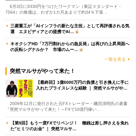
6月3日に8330円をつけたワークマン（東証スタンダード・
7564）の株価は、わずか1カ月あまりで約34％下落…
三菱重工が「AIインフラの新たな主役」として再評価される気
運 エヌビディアとの提携でAI…
キオクシアHD「7万円割れからの急反発」は再びの上昇局面へ
の反転シグナルか？ 市場のムー…
一覧を見る
突然マルサがやって来た！
【最終回】1億6000万円の負債と引き換えに手に
入れたプライスレスな経験 ｜ 突然マルサがや…
2009年12月に発行された元FXトレーダー・磯貝清明氏の著書
『突然マルサがやって来た！～FXで10億円稼い…
【第9回】もう一度FXでリベンジ！ 種銭は差し押さえを免れ
た”ヒミツのお金” ｜ 突然マルサ…