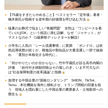
【75歳をすぎたらやめること】ベストセラー『定年後』著者・
楠木新氏が指南する老年期の好循環を呼び込む方法
猛暑のお葬式で悩ましい“喪服問題” 女性は「ワンピースを着
ていけばOK」という俗説に潜む誤解、なぜ「ジャケット」が
マストなのか？《1級葬祭ディレクターが解説》
小学生に人気の「シール流通事情」に変調 「ボンドロ」は依
然品薄状態が続くが、模倣品や類似品が大量流通し一部で値崩
れ 「選別が本格化する時代に」
「何がやりたいのか分からない」竹中平蔵氏が語る高市内閣の
評価 「給付付き税額控除はその場しのぎ」いま不可欠なの
は“社会保障制度の改革議論”と指摘
急増する中国企業の“国籍ロンダリング” SHEIN、TikTok、
Temu…本社機能を海外に移転させ、トランプ関税の回避を狙
う 現地人を隠れ蓑にした中国企業の農業参入・土地取得への
懸念も