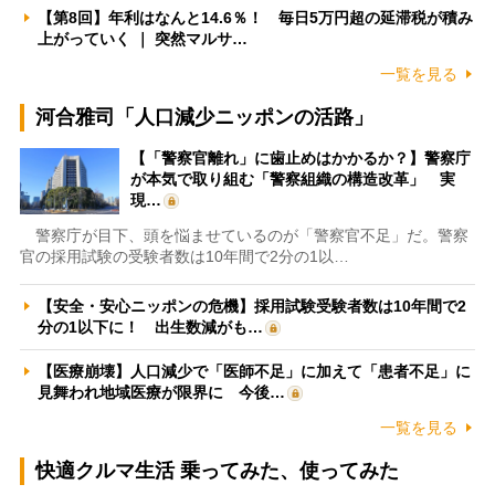
【第8回】年利はなんと14.6％！ 毎日5万円超の延滞税が積み
上がっていく ｜ 突然マルサ…
一覧を見る
河合雅司「人口減少ニッポンの活路」
【「警察官離れ」に歯止めはかかるか？】警察庁
が本気で取り組む「警察組織の構造改革」 実
現…
警察庁が目下、頭を悩ませているのが「警察官不足」だ。警察
官の採用試験の受験者数は10年間で2分の1以…
【安全・安心ニッポンの危機】採用試験受験者数は10年間で2
分の1以下に！ 出生数減がも…
【医療崩壊】人口減少で「医師不足」に加えて「患者不足」に
見舞われ地域医療が限界に 今後…
一覧を見る
快適クルマ生活 乗ってみた、使ってみた