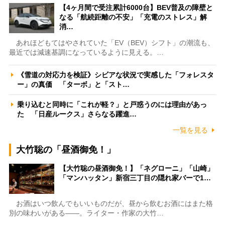
【4ヶ月間で受注累計6000台】BEV普及の障壁と
なる「航続距離の不安」「充電のストレス」解
消…
あれほどもてはやされていた「EV（BEV）シフト」の潮流も、
最近では減速基調になっているように見える。…
《雪道の対応力を検証》シビアな状況で実感した「フォレスタ
ー」の真価 「ターボ」と「スト…
乗り込むと同時に「これが軽？」と戸惑うのには理由があっ
た 「日産ルークス」さらなる躍進…
一覧を見る
大竹聡の「昼酒御免！」
【大竹聡の昼酒御免！】「ネグローニ」「山崎」
「マンハッタン」新宿三丁目の隠れ家バーで1…
お酒はいつ飲んでもいいものだが、昼から飲むお酒にはまた格
別の味わいがある――。ライター・作家の大竹…