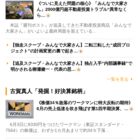
《ついに見えた問題の核心》「みんなで大家さ
ん」2000億円超不動産投資トラブル“異常なく
ら…
本誌『週刊ポスト』が追及してきた不動産投資商品「みんなで
大家さん」がいよいよ最終局面を迎えている…
【独走スクープ・みんなで大家さん】二転三転した“成田プロ
ジェクト”の計画変更の裏で起き…
【追及スクープ・みんなで大家さん】独占入手“内部議事録”で
明かされる柳瀬健一・代表の思…
一覧を見る
古賀真人「発掘！好決算銘柄」
《株価34％急落のワークマンに特大反転の期待》
6月の売上低迷を吹き飛ばす第1四半期決算、…
6月3日に8330円をつけたワークマン（東証スタンダード・
7564）の株価は、わずか1カ月あまりで約34％下落…