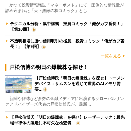
かつて投資情報雑誌「マネーポスト」にて、圧倒的な情報量が
詰め込まれた「天下無敵の株コミック」とし…
テクニカル分析・集中講義 投資コミック「俺がカブ番長！」
【第10回】
不透明相場に勝つ信用取引の極意 投資コミック「俺がカブ番
長！」【第9回】
一覧を見る
戸松信博の明日の爆騰株を探せ！
【戸松信博氏「明日の爆騰株」を探せ】トーメン
デバイス：サムスンを通じて世界のAIメモリ需
要…
新聞や雑誌など多数の金融メディアに出演するグローバルリン
クアドバイザーズ代表の戸松信博氏が、最新…
【戸松信博氏「明日の爆騰株」を探せ】レーザーテック：最先
端半導体の製造に不可欠な検査装…