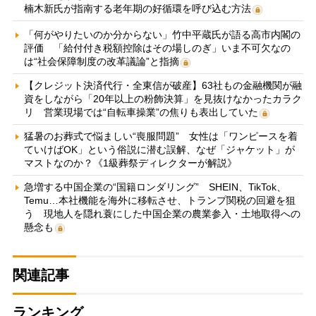
楠木新氏が指南する老年期の好循環を呼び込む方法
「何がやりたいのか分からない」竹中平蔵氏が語る高市内閣の
評価 「給付付き税額控除はその場しのぎ」いま不可欠なの
は“社会保障制度の改革議論”と指摘
【クレジット決済代行・全東信が破産】63社もの金融機関が融
資をしながら「20年以上の粉飾決算」を見抜けなかったカラク
リ 営業現場では“自転車操業”の焦りも表出していた
猛暑のお葬式で悩ましい“喪服問題” 女性は「ワンピースを着
ていけばOK」という俗説に潜む誤解、なぜ「ジャケット」が
マストなのか？《1級葬祭ディレクターが解説》
急増する中国企業の“国籍ロンダリング” SHEIN、TikTok、
Temu…本社機能を海外に移転させ、トランプ関税の回避を狙
う 現地人を隠れ蓑にした中国企業の農業参入・土地取得への
懸念も
関連記事
ランキング