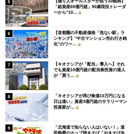
【億り人オールスターが狙う20銘柄】
5
「総資産69億円超」90歳現役トレーダ
ーから“10…
【首都圏の不動産価格「危ない駅」ラ
6
ンキング】“中古マンション売れ行き鈍
化”のワー…
【キオクシアが「配当」導入へ】それ
7
でも資産10億円超の配当株投資の達人
が「買う…
「キオクシアが再び株価10万円になる
8
日は遠い」資産3億円超のサラリーマン
投資家が…
「北海道で知らない人はいない！」道
9
民熱愛のカップ焼きそば「やきそば弁