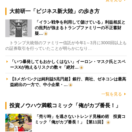
大前研一「ビジネス新大陸」の歩き方
「イラン戦争を利用して儲けている」利益相反と
の批判が強まるトランプファミリーの不正蓄財
疑…
トランプ大統領のファミリー信託が今年1～3月に3000回以上も
の証券取引を行っていたことが明らかになり…
「いつ暴発してもおかしくはない」イーロン・マスク氏とスペ
ースXが抱えるリスクの数々「絶対…
【3メガバンクは純利益5兆円超】銀行、商社、ゼネコンは最高
益続出の一方で、中小企業・…
一覧を見る
投資ノウハウ満載コミック「俺がカブ番長！」
「売り時」を逃さないトレンド見極め術 投資コ
ミック「俺がカブ番長！」【第11回】