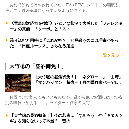
あれほどもてはやされていた「EV（BEV）シフト」の潮流も、
最近では減速基調になっているように見える。…
《雪道の対応力を検証》シビアな状況で実感した「フォレスタ
ー」の真価 「ターボ」と「スト…
乗り込むと同時に「これが軽？」と戸惑うのには理由があっ
た 「日産ルークス」さらなる躍進…
一覧を見る
大竹聡の「昼酒御免！」
【大竹聡の昼酒御免！】「ネグローニ」「山崎」
「マンハッタン」新宿三丁目の隠れ家バーで1…
お酒はいつ飲んでもいいものだが、昼から飲むお酒にはまた格
別の味わいがある――。ライター・作家の大竹…
【大竹聡の昼酒御免！】今の若者は「なめろう」や「キヌカツ
ギ」を知らないって本当？ 昔の…