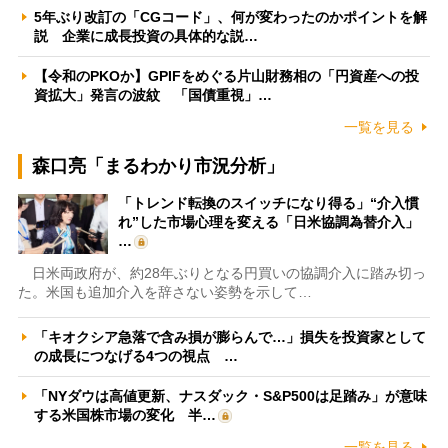
5年ぶり改訂の「CGコード」、何が変わったのかポイントを解
説 企業に成長投資の具体的な説…
【令和のPKOか】GPIFをめぐる片山財務相の「円資産への投
資拡大」発言の波紋 「国債重視」…
一覧を見る
森口亮「まるわかり市況分析」
「トレンド転換のスイッチになり得る」“介入慣
れ”した市場心理を変える「日米協調為替介入」
…
日米両政府が、約28年ぶりとなる円買いの協調介入に踏み切っ
た。米国も追加介入を辞さない姿勢を示して…
「キオクシア急落で含み損が膨らんで…」損失を投資家として
の成長につなげる4つの視点 …
「NYダウは高値更新、ナスダック・S&P500は足踏み」が意味
する米国株市場の変化 半…
一覧を見る