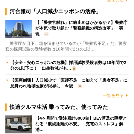
河合雅司「人口減少ニッポンの活路」
【「警察官離れ」に歯止めはかかるか？】警察庁
が本気で取り組む「警察組織の構造改革」 実
現…
警察庁が目下、頭を悩ませているのが「警察官不足」だ。警察
官の採用試験の受験者数は10年間で2分の1以…
【安全・安心ニッポンの危機】採用試験受験者数は10年間で2
分の1以下に！ 出生数減がも…
【医療崩壊】人口減少で「医師不足」に加えて「患者不足」に
見舞われ地域医療が限界に 今後…
一覧を見る
快適クルマ生活 乗ってみた、使ってみた
【4ヶ月間で受注累計6000台】BEV普及の障壁と
なる「航続距離の不安」「充電のストレス」解
消…