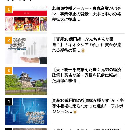
老舗遊技機メーカー・豊丸産業がパチ
1
ンコ事業停止の背景 大手と中小の格
差拡大に拍車…
【資産10億円超・かんちさんが厳
2
選！】「キオクシアの次」に資金が流
れる期待の高…
【天下統一を見据えた豊臣兄弟の経済
3
政策】秀吉が弟・秀長を紀伊に転封し
た納得の事情…
資産10億円超の投資家が明かす“AI・半
4
導体相場に乗らなかった理由” フルポ
ジション…