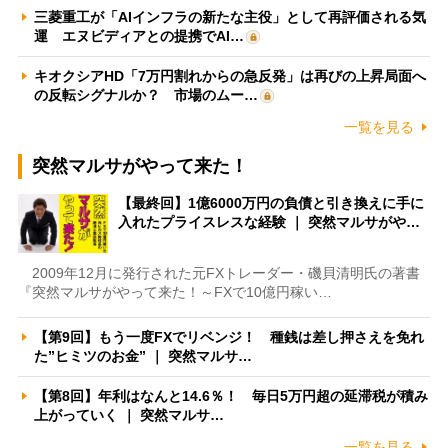
三菱重工が「AIインフラの新たな主役」として再評価される気
運 エヌビディアとの提携でAI…
キオクシアHD「7万円割れからの急反発」は再びの上昇局面へ
の反転シグナルか？ 市場のムー…
一覧を見る
突然マルサがやって来た！
【最終回】1億6000万円の負債と引き換えに手に
入れたプライスレスな経験 ｜ 突然マルサがや…
2009年12月に発行された元FXトレーダー・磯貝清明氏の著書
『突然マルサがやって来た！～FXで10億円稼い…
【第9回】もう一度FXでリベンジ！ 種銭は差し押さえを免れ
た”ヒミツのお金” ｜ 突然マルサ…
【第8回】年利はなんと14.6％！ 毎日5万円超の延滞税が積み
上がっていく ｜ 突然マルサ…
一覧を見る