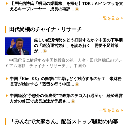
【戸松信博氏「明日の爆騰株」を探せ】TDK：AIインフラを支
えるキープレーヤー 成長の再評…
一覧を見る
田代尚機のチャイナ・リサーチ
厳しい経済情勢をどう打開するか？中国の下半期
の「経済運営方針」を読み解く 需要不足対策
が…
中国経済に精通する中国株投資の第一人者・田代尚機氏のプレ
ミアム連載「チャイナ・リサーチ」。中国の…
中国「Kimi K3」の衝撃に世界はどう対応するのか？ 米財務
長官が検討する「蒸留を行う中国…
中国経済“予想外の低成長”で政策のテコ入れ必至か 経済運営
方針の修正で成長加速が予想さ…
一覧を見る
「みんなで大家さん」配当ストップ騒動の内幕