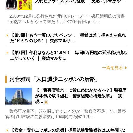
入れたプライスレスな経験 ｜ 突然マルサがや…
2009年12月に発行された元FXトレーダー・磯貝清明氏の著書
『突然マルサがやって来た！～FXで10億円稼い…
【第9回】もう一度FXでリベンジ！ 種銭は差し押さえを免れ
た”ヒミツのお金” ｜ 突然マルサ…
【第8回】年利はなんと14.6％！ 毎日5万円超の延滞税が積み
上がっていく ｜ 突然マルサ…
一覧を見る
河合雅司「人口減少ニッポンの活路」
【「警察官離れ」に歯止めはかかるか？】警察庁
が本気で取り組む「警察組織の構造改革」 実
現…
警察庁が目下、頭を悩ませているのが「警察官不足」だ。警察
官の採用試験の受験者数は10年間で2分の1以…
【安全・安心ニッポンの危機】採用試験受験者数は10年間で2