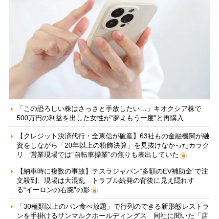
「この恐ろしい株はさっさと手放したい…」キオクシア株で
500万円の利益を出した女性が“夢よもう一度”と再購入
【クレジット決済代行・全東信が破産】63社もの金融機関が融
資をしながら「20年以上の粉飾決算」を見抜けなかったカラク
リ 営業現場では“自転車操業”の焦りも表出していた
【納車時に複数の事故】テスラジャパン“多額のEV補助金”で注
文殺到、現場は大混乱 トラブル続発の背後に見え隠れす
る“イーロンの右腕”の影
「30種類以上のパン食べ放題」で行列のできる新形態レストラ
ンを手掛けるサンマルクホールディングス 同社に聞いた「店