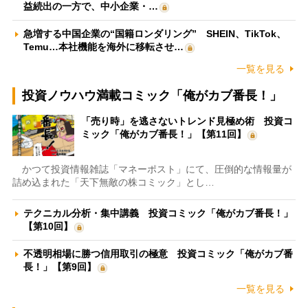
益続出の一方で、中小企業・…
急増する中国企業の“国籍ロンダリング” SHEIN、TikTok、
Temu…本社機能を海外に移転させ…
一覧を見る
投資ノウハウ満載コミック「俺がカブ番長！」
「売り時」を逃さないトレンド見極め術 投資コ
ミック「俺がカブ番長！」【第11回】
かつて投資情報雑誌「マネーポスト」にて、圧倒的な情報量が
詰め込まれた「天下無敵の株コミック」とし…
テクニカル分析・集中講義 投資コミック「俺がカブ番長！」
【第10回】
不透明相場に勝つ信用取引の極意 投資コミック「俺がカブ番
長！」【第9回】
一覧を見る