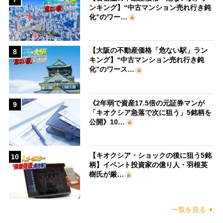
ンキング】“中古マンション売れ行き鈍
化”のワー…
【大阪の不動産価格「危ない駅」ラン
8
キング】“中古マンション売れ行き鈍
化”のワース…
《2年弱で資産17.5倍の元証券マンが
9
「キオクシア急落で次に狙う」5銘柄を
公開》10…
【キオクシア・ショックの後に狙う5銘
10
柄】イベント投資家の億り人・羽根英
樹氏が厳…
一覧を見る