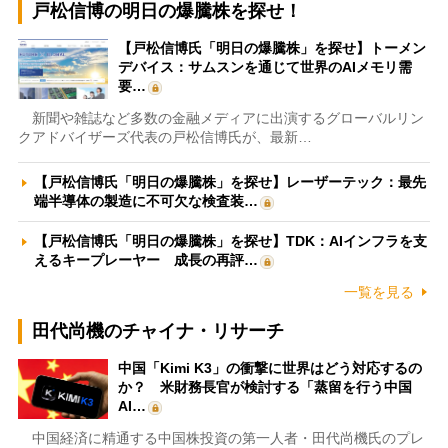
戸松信博の明日の爆騰株を探せ！
【戸松信博氏「明日の爆騰株」を探せ】トーメン
デバイス：サムスンを通じて世界のAIメモリ需
要…
新聞や雑誌など多数の金融メディアに出演するグローバルリン
クアドバイザーズ代表の戸松信博氏が、最新…
【戸松信博氏「明日の爆騰株」を探せ】レーザーテック：最先
端半導体の製造に不可欠な検査装…
【戸松信博氏「明日の爆騰株」を探せ】TDK：AIインフラを支
えるキープレーヤー 成長の再評…
一覧を見る
田代尚機のチャイナ・リサーチ
中国「Kimi K3」の衝撃に世界はどう対応するの
か？ 米財務長官が検討する「蒸留を行う中国
AI…
中国経済に精通する中国株投資の第一人者・田代尚機氏のプレ