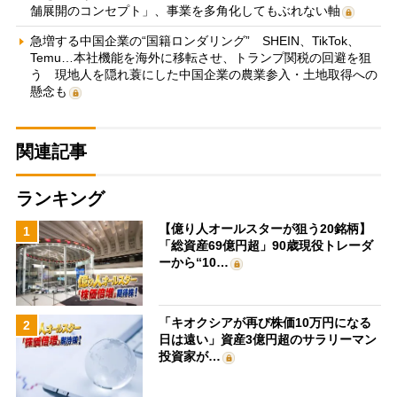
舗展開のコンセプト」、事業を多角化してもぶれない軸
急増する中国企業の“国籍ロンダリング” SHEIN、TikTok、
Temu…本社機能を海外に移転させ、トランプ関税の回避を狙
う 現地人を隠れ蓑にした中国企業の農業参入・土地取得への
懸念も
関連記事
ランキング
【億り人オールスターが狙う20銘柄】
1
「総資産69億円超」90歳現役トレーダ
ーから“10…
「キオクシアが再び株価10万円になる
2
日は遠い」資産3億円超のサラリーマン
投資家が…