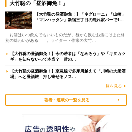
大竹聡の「昼酒御免！」
【大竹聡の昼酒御免！】「ネグローニ」「山崎」
「マンハッタン」新宿三丁目の隠れ家バーで1…
お酒はいつ飲んでもいいものだが、昼から飲むお酒にはまた格
別の味わいがある――。ライター・作家の大竹…
【大竹聡の昼酒御免！】今の若者は「なめろう」や「キヌカツ
ギ」を知らないって本当？ 昔の…
【大竹聡の昼酒御免！】京急線で多摩川越えて「川崎の大衆酒
場」へと昼酒旅 押し寄せるノス…
一覧を見る
著者・連載の一覧を見る