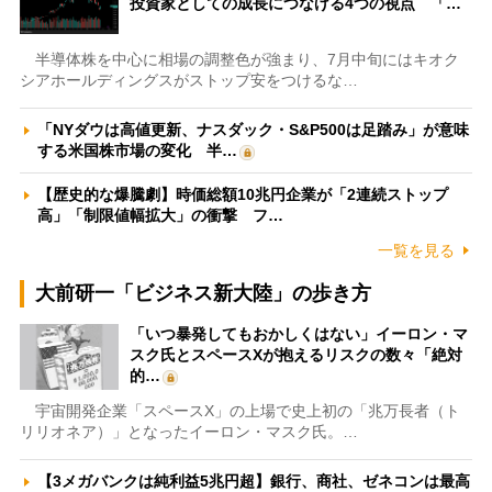
投資家としての成長につなげる4つの視点 「…
半導体株を中心に相場の調整色が強まり、7月中旬にはキオク
シアホールディングスがストップ安をつけるな…
「NYダウは高値更新、ナスダック・S&P500は足踏み」が意味
する米国株市場の変化 半…
【歴史的な爆騰劇】時価総額10兆円企業が「2連続ストップ
高」「制限値幅拡大」の衝撃 フ…
一覧を見る
大前研一「ビジネス新大陸」の歩き方
「いつ暴発してもおかしくはない」イーロン・マ
スク氏とスペースXが抱えるリスクの数々「絶対
的…
宇宙開発企業「スペースX」の上場で史上初の「兆万長者（ト
リリオネア）」となったイーロン・マスク氏。…
【3メガバンクは純利益5兆円超】銀行、商社、ゼネコンは最高