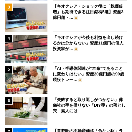
【キオクシア・ショック後に「株価倍
3
増」も期待できる注目銘柄5選】資産3
億円超・…
「キオクシアが今後も利益を出し続け
4
るかは分からない」資産11億円の個人
投資家が…
「AI・半導体関連が“本命”であること
5
に変わりはない」資産20億円超の90歳
現役トレー…
「失敗すると取り返しがつかない」葬
6
儀社の手を借りない「DIY葬」の落とし
穴 素人には…
【首都圏の不動産価格「危ない駅」ラ
7