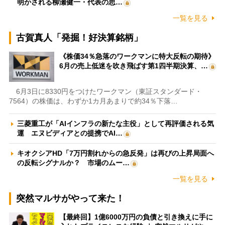
明かされる柳瀬健一・代表の思…
一覧を見る
古賀真人「発掘！好決算銘柄」
《株価34％急落のワークマンに特大反転の期待》
6月の売上低迷を吹き飛ばす第1四半期決算、…
6月3日に8330円をつけたワークマン（東証スタンダード・
7564）の株価は、わずか1カ月あまりで約34％下落…
三菱重工が「AIインフラの新たな主役」として再評価される気
運 エヌビディアとの提携でAI…
キオクシアHD「7万円割れからの急反発」は再びの上昇局面へ
の反転シグナルか？ 市場のムー…
一覧を見る
突然マルサがやって来た！
【最終回】1億6000万円の負債と引き換えに手に