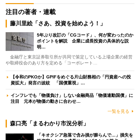
注目の著者・連載
藤川里絵「さあ、投資を始めよう！」
5年ぶり改訂の「CGコード」、何が変わったのか
ポイントを解説 企業に成長投資の具体的な説
明…
金融庁と東京証券取引所が共同で策定している上場企業の経営
や取締役会のあり方を定める「コーポレート…
【令和のPKOか】GPIFをめぐる片山財務相の「円資産への投
資拡大」発言の波紋 「国債重視」…
インフレでも「物価負け」しない金融商品「物価連動国債」に
注目 元本が物価の動きに合わせ…
一覧を見る
森口亮「まるわかり市況分析」
「キオクシア急落で含み損が膨らんで…」損失を