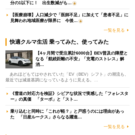
分の1以下に！ 出生数減がも…
【医療崩壊】人口減少で「医師不足」に加えて「患者不足」に
見舞われ地域医療が限界に 今後…
一覧を見る
快適クルマ生活 乗ってみた、使ってみた
【4ヶ月間で受注累計6000台】BEV普及の障壁と
なる「航続距離の不安」「充電のストレス」解
消…
あれほどもてはやされていた「EV（BEV）シフト」の潮流も、
最近では減速基調になっているように見える。…
《雪道の対応力を検証》シビアな状況で実感した「フォレスタ
ー」の真価 「ターボ」と「スト…
乗り込むと同時に「これが軽？」と戸惑うのには理由があっ
た 「日産ルークス」さらなる躍進…
一覧を見る