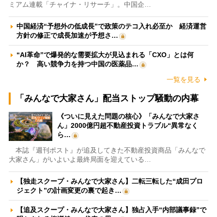
ミアム連載「チャイナ・リサーチ」。中国企…
中国経済“予想外の低成長”で政策のテコ入れ必至か 経済運営
方針の修正で成長加速が予想さ…
“AI革命”で爆発的な需要拡大が見込まれる「CXO」とは何
か？ 高い競争力を持つ中国の医薬品…
一覧を見る
「みんなで大家さん」配当ストップ騒動の内幕
《ついに見えた問題の核心》「みんなで大家さ
ん」2000億円超不動産投資トラブル“異常なく
ら…
本誌『週刊ポスト』が追及してきた不動産投資商品「みんなで
大家さん」がいよいよ最終局面を迎えている…
【独走スクープ・みんなで大家さん】二転三転した“成田プロ
ジェクト”の計画変更の裏で起き…
【追及スクープ・みんなで大家さん】独占入手“内部議事録”で