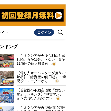
ンド
ログイン
ンキング
「キオクシアが今後も利益を出
し続けるかは分からない」資産
11億円の個人投資家…
【億り人オールスターが狙う20
銘柄】「総資産69億円超」90歳
現役トレーダーから“1…
【首都圏の不動産価格「危ない
駅」ランキング】“中古マンシ
ョン売れ行き鈍化”のワ…
「キオクシアが再び株価10万円