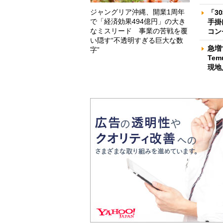
ジャングリア沖縄、開業1周年
「3
で「経済効果494億円」の大き
手掛
なミスリード 事業の苦戦を覆
コン
い隠す“不透明すぎる巨大な数
急増
字”
Te
現地