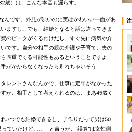
32歳）は、こんな本音も漏らす。
きなんです。外見が渋いのに実はかわいい一面があ
注
思いますし。でも、結婚となると話は違ってきま
育費のピークがくるわけだし、すぐ先に病気や介
しいです。自分や相手の親の介護や子育て、夫の
なら四重でくる可能性もあるということですよ
に手がかからなくなったら別れちゃいそう。
タレントさんなんかで、仕事に定年がなかった
すが、相手として考えられるのは、まあ45歳く
ばいつでも結婚できるし、子作りだって男は50
思っていたけど……」と言うが、“誤算”は女性側