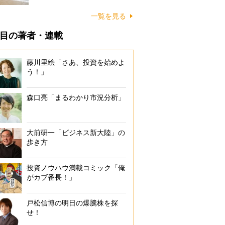
に…
一覧を見る
目の著者・連載
藤川里絵「さあ、投資を始めよ
う！」
森口亮「まるわかり市況分析」
大前研一「ビジネス新大陸」の
歩き方
投資ノウハウ満載コミック「俺
がカブ番長！」
戸松信博の明日の爆騰株を探
せ！