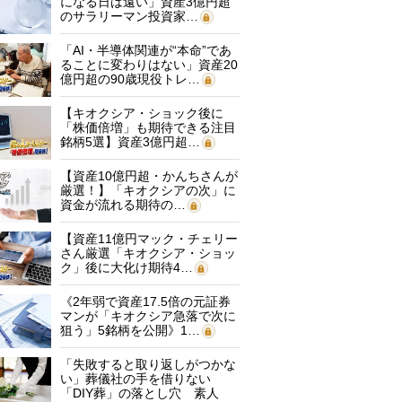
になる日は遠い」資産3億円超
のサラリーマン投資家…
「AI・半導体関連が“本命”であ
ることに変わりはない」資産20
億円超の90歳現役トレ…
【キオクシア・ショック後に
「株価倍増」も期待できる注目
銘柄5選】資産3億円超…
【資産10億円超・かんちさんが
厳選！】「キオクシアの次」に
資金が流れる期待の…
【資産11億円マック・チェリー
さん厳選「キオクシア・ショッ
ク」後に大化け期待4…
《2年弱で資産17.5倍の元証券
マンが「キオクシア急落で次に
狙う」5銘柄を公開》1…
「失敗すると取り返しがつかな
い」葬儀社の手を借りない
「DIY葬」の落とし穴 素人