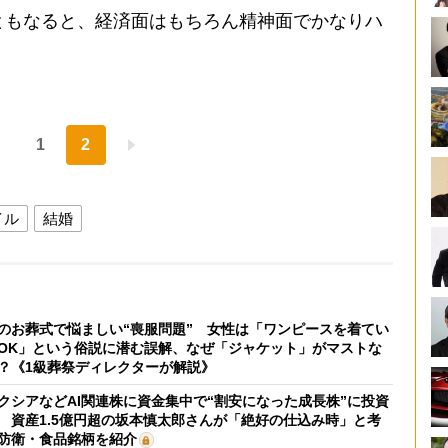
ともなると、経済面はもちろん精神面でかなりハ
1
2
イル
結婚
のお葬式で悩ましい“喪服問題” 女性は「ワンピースを着てい
OK」という俗説に潜む誤解、なぜ「ジャケット」がマストな
？《1級葬祭ディレクターが解説》
クシアなどAI関連株に資金集中で“割安になった成長株”に投資
 資産1.5億円超の坂本慎太郎さんが「絶好の仕込み時」と考
防衛・食品銘柄を紹介