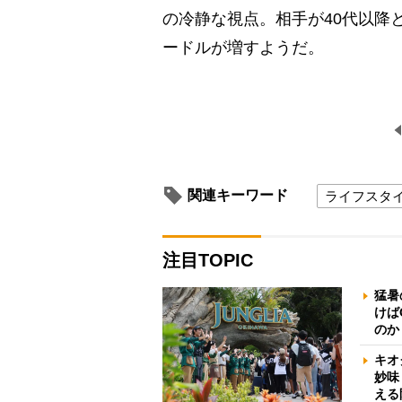
の冷静な視点。相手が40代以降
ードルが増すようだ。
関連キーワード
ライフスタ
注目TOPIC
猛暑
けば
のか
キオ
妙味
える