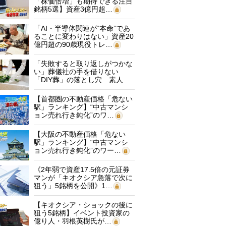
「株価倍増」も期待できる注目
銘柄5選】資産3億円超…
「AI・半導体関連が“本命”であ
ることに変わりはない」資産20
億円超の90歳現役トレ…
「失敗すると取り返しがつかな
い」葬儀社の手を借りない
「DIY葬」の落とし穴 素人
に…
【首都圏の不動産価格「危ない
駅」ランキング】“中古マンシ
ョン売れ行き鈍化”のワ…
【大阪の不動産価格「危ない
駅」ランキング】“中古マンシ
ョン売れ行き鈍化”のワー…
《2年弱で資産17.5倍の元証券
マンが「キオクシア急落で次に
狙う」5銘柄を公開》1…
【キオクシア・ショックの後に
狙う5銘柄】イベント投資家の
億り人・羽根英樹氏が…