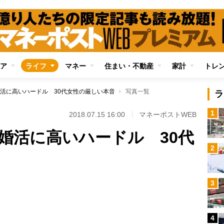
ア
ライフ
マネー
住まい・不動産
家計
トレ
活に高いハードル 30代女性の厳しい本音
写真一覧
ラ
1
2018.07.15 16:00
マネーポストWEB
婚活に高いハードル 30代
2
3
Loaded
:
87.91%
4