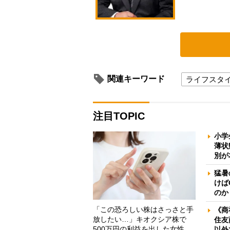
関連キーワード
ライフスタ
注目TOPIC
小学
薄状
別が
猛暑
けば
のか
「この恐ろしい株はさっさと手
《商
放したい…」キオクシア株で
住友
500万円の利益を出した女性
以外