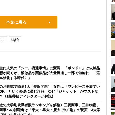
本文に戻る
イル
結婚
生に人気の「シール流通事情」に変調 「ボンドロ」は依然品
態が続くが、模倣品や類似品が大量流通し一部で値崩れ 「選
本格化する時代に」
のお葬式で悩ましい“喪服問題” 女性は「ワンピースを着てい
OK」という俗説に潜む誤解、なぜ「ジャケット」がマストな
？《1級葬祭ディレクターが解説》
社の大学別就職者数ランキングを解剖》三菱商事、三井物産、
商事への就職者は「東大・早大・慶大で約6割」の現実 3大学
で強い大学はどこか