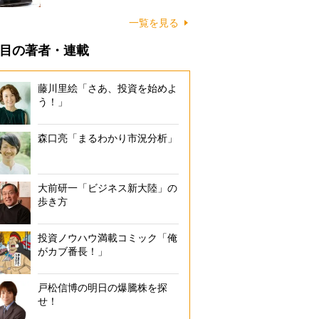
一覧を見る
目の著者・連載
藤川里絵「さあ、投資を始めよ
う！」
森口亮「まるわかり市況分析」
大前研一「ビジネス新大陸」の
歩き方
投資ノウハウ満載コミック「俺
がカブ番長！」
戸松信博の明日の爆騰株を探
せ！