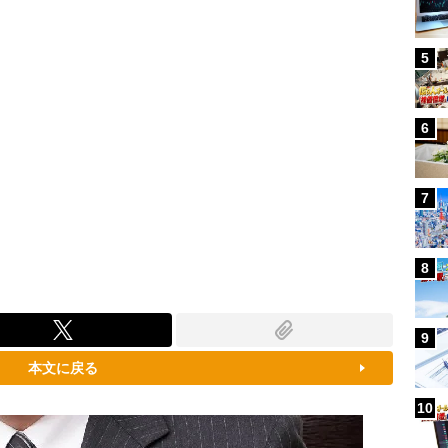
5
6
7
8
9
本文に戻る
10