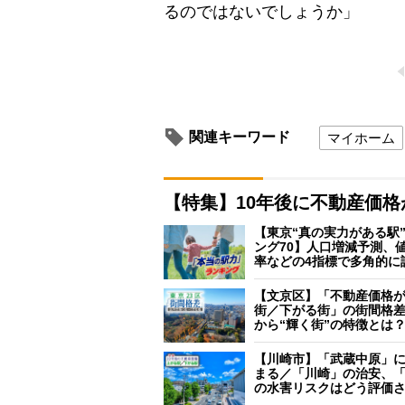
るのではないでしょうか」
関連キーワード
マイホーム
【特集】10年後に不動産価
【東京“真の実力がある駅
ング70】人口増減予測、
率などの4指標で多角的に
【文京区】「不動産価格
街／下がる街」の街間格
から“輝く街”の特徴とは
【川崎市】「武蔵中原」
まる／「川崎」の治安、
の水害リスクはどう評価