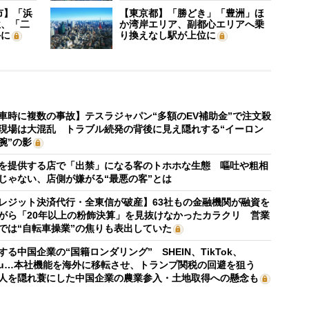
市】「浜
【東京都】「勝どき」「豊洲」ほ
位、「二
か湾岸エリア、副都心エリアへ乗
外に
り換えなし駅が上位に
車時に複数の事故】テスラジャパン“多額のEV補助金”で注文殺
現場は大混乱 トラブル続発の背後に見え隠れする“イーロン
腕”の影
を提供する店で「出禁」になる客のトホホな生態 嘔吐や粗相
じゃない、店側が嫌がる“最悪の客”とは
レジット決済代行・全東信が破産】63社もの金融機関が融資を
がら「20年以上の粉飾決算」を見抜けなかったカラクリ 営業
では“自転車操業”の焦りも表出していた
する中国企業の“国籍ロンダリング” SHEIN、TikTok、
mu…本社機能を海外に移転させ、トランプ関税の回避を狙う
人を隠れ蓑にした中国企業の農業参入・土地取得への懸念も