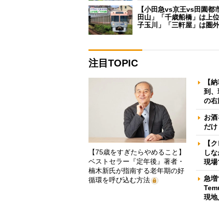
【小田急vs京王vs田園都
田山」「千歳船橋」は上
子玉川」「三軒屋」は圏
注目TOPIC
【納
到、
の右
お酒
だけ
【ク
【75歳をすぎたらやめること】
しな
ベストセラー『定年後』著者・
現場
楠木新氏が指南する老年期の好
急増
循環を呼び込む方法
Te
現地