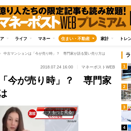
ア
ライフ
マネー
住まい・不動産
家計
トレ
中古マンションは「今が売り時」？ 専門家が語る賢い売り方は
ラ
1
2018.07.24 16:00
マネーポストWEB
「今が売り時」？ 専門家
2
は
3
もっと見る
arrow_forward_ios
4