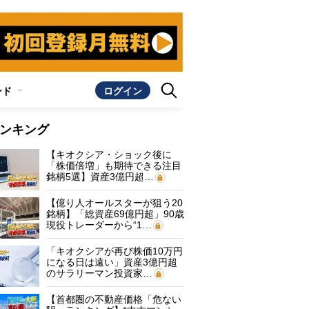
ンド
ログイン
ンキング
【キオクシア・ショック後に
「株価倍増」も期待できる注目
銘柄5選】資産3億円超…
【億り人オールスターが狙う20
銘柄】「総資産69億円超」90歳
現役トレーダーから“1…
「キオクシアが再び株価10万円
になる日は遠い」資産3億円超
のサラリーマン投資家…
【首都圏の不動産価格「危ない