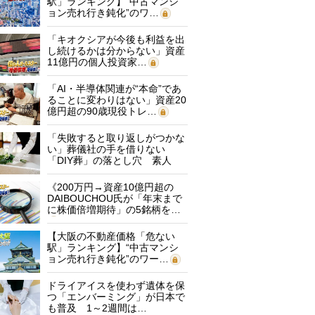
駅」ランキング】“中古マンシ
ョン売れ行き鈍化”のワ…
「キオクシアが今後も利益を出
し続けるかは分からない」資産
11億円の個人投資家…
「AI・半導体関連が“本命”であ
ることに変わりはない」資産20
億円超の90歳現役トレ…
「失敗すると取り返しがつかな
い」葬儀社の手を借りない
「DIY葬」の落とし穴 素人
に…
《200万円→資産10億円超の
DAIBOUCHOU氏が「年末まで
に株価倍増期待」の5銘柄を…
【大阪の不動産価格「危ない
駅」ランキング】“中古マンシ
ョン売れ行き鈍化”のワー…
ドライアイスを使わず遺体を保
つ「エンバーミング」が日本で
も普及 1～2週間は…