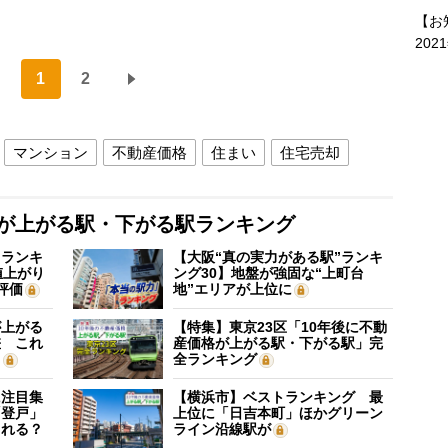
【お
202
1
2
マンション
不動産価格
住まい
住宅売却
格が上がる駅・下がる駅ランキング
”ランキ
【大阪“真の実力がある駅”ランキ
値上がり
ング30】地盤が強固な“上町台
評価
地”エリアが上位に
が上がる
【特集】東京23区「10年後に不動
差 これ
産価格が上がる駅・下がる駅」完
？
全ランキング
に注目集
【横浜市】ベストランキング 最
「登戸」
上位に「日吉本町」ほかグリーン
される？
ライン沿線駅が