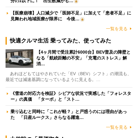
分の1以下に！ 出生数減がも…
【医療崩壊】人口減少で「医師不足」に加えて「患者不足」に
見舞われ地域医療が限界に 今後…
一覧を見る
快適クルマ生活 乗ってみた、使ってみた
【4ヶ月間で受注累計6000台】BEV普及の障壁と
なる「航続距離の不安」「充電のストレス」解
消…
あれほどもてはやされていた「EV（BEV）シフト」の潮流も、
最近では減速基調になっているように見える。…
《雪道の対応力を検証》シビアな状況で実感した「フォレスタ
ー」の真価 「ターボ」と「スト…
乗り込むと同時に「これが軽？」と戸惑うのには理由があっ
た 「日産ルークス」さらなる躍進…
一覧を見る