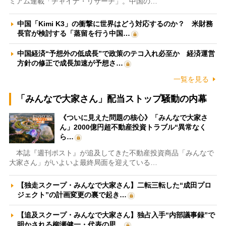
ミアム連載「チャイナ・リサーチ」。中国の…
中国「Kimi K3」の衝撃に世界はどう対応するのか？ 米財務
長官が検討する「蒸留を行う中国…
中国経済“予想外の低成長”で政策のテコ入れ必至か 経済運営
方針の修正で成長加速が予想さ…
一覧を見る
「みんなで大家さん」配当ストップ騒動の内幕
《ついに見えた問題の核心》「みんなで大家さ
ん」2000億円超不動産投資トラブル“異常なく
ら…
本誌『週刊ポスト』が追及してきた不動産投資商品「みんなで
大家さん」がいよいよ最終局面を迎えている…
【独走スクープ・みんなで大家さん】二転三転した“成田プロ
ジェクト”の計画変更の裏で起き…
【追及スクープ・みんなで大家さん】独占入手“内部議事録”で
明かされる柳瀬健一・代表の思…