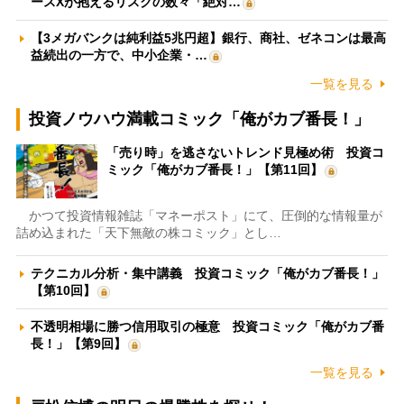
ースXが抱えるリスクの数々「絶対…
【3メガバンクは純利益5兆円超】銀行、商社、ゼネコンは最高
益続出の一方で、中小企業・…
一覧を見る
投資ノウハウ満載コミック「俺がカブ番長！」
「売り時」を逃さないトレンド見極め術 投資コ
ミック「俺がカブ番長！」【第11回】
かつて投資情報雑誌「マネーポスト」にて、圧倒的な情報量が
詰め込まれた「天下無敵の株コミック」とし…
テクニカル分析・集中講義 投資コミック「俺がカブ番長！」
【第10回】
不透明相場に勝つ信用取引の極意 投資コミック「俺がカブ番
長！」【第9回】
一覧を見る