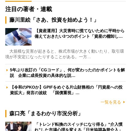
注目の著者・連載
藤川里絵「さあ、投資を始めよう！」
【資産運用】大災害時に慌てないために平時から
備えておきたい3つのポイント「資産の棚卸し…
大規模な災害が起きると、株式市場が大きく動いたり、取引環
境が不安定になったりすることがある。一方…
5年ぶり改訂の「CGコード」、何が変わったのかポイントを解
説 企業に成長投資の具体的な説…
【令和のPKOか】GPIFをめぐる片山財務相の「円資産への投
資拡大」発言の波紋 「国債重視」…
一覧を見る
森口亮「まるわかり市況分析」
「トレンド転換のスイッチになり得る」“介入慣
れ”した市場心理を変える「日米協調為替介入」