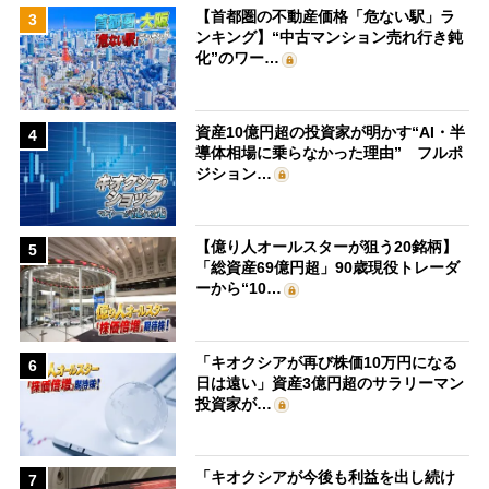
【首都圏の不動産価格「危ない駅」ラ
3
ンキング】“中古マンション売れ行き鈍
化”のワー…
資産10億円超の投資家が明かす“AI・半
4
導体相場に乗らなかった理由” フルポ
ジション…
【億り人オールスターが狙う20銘柄】
5
「総資産69億円超」90歳現役トレーダ
ーから“10…
「キオクシアが再び株価10万円になる
6
日は遠い」資産3億円超のサラリーマン
投資家が…
「キオクシアが今後も利益を出し続け
7