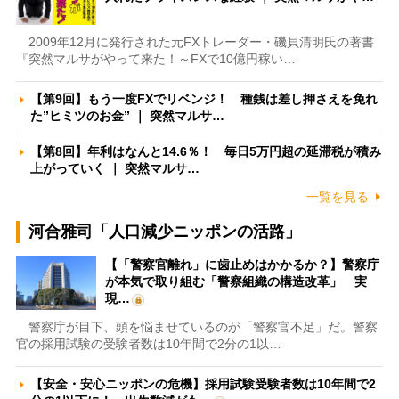
2009年12月に発行された元FXトレーダー・磯貝清明氏の著書
『突然マルサがやって来た！～FXで10億円稼い…
【第9回】もう一度FXでリベンジ！ 種銭は差し押さえを免れ
た”ヒミツのお金” ｜ 突然マルサ…
【第8回】年利はなんと14.6％！ 毎日5万円超の延滞税が積み
上がっていく ｜ 突然マルサ…
一覧を見る
河合雅司「人口減少ニッポンの活路」
【「警察官離れ」に歯止めはかかるか？】警察庁
が本気で取り組む「警察組織の構造改革」 実
現…
警察庁が目下、頭を悩ませているのが「警察官不足」だ。警察
官の採用試験の受験者数は10年間で2分の1以…
【安全・安心ニッポンの危機】採用試験受験者数は10年間で2