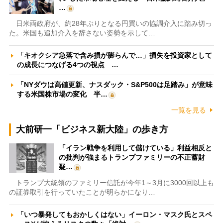
…
日米両政府が、約28年ぶりとなる円買いの協調介入に踏み切っ
た。米国も追加介入を辞さない姿勢を示して…
「キオクシア急落で含み損が膨らんで…」損失を投資家として
の成長につなげる4つの視点 …
「NYダウは高値更新、ナスダック・S&P500は足踏み」が意味
する米国株市場の変化 半…
一覧を見る
大前研一「ビジネス新大陸」の歩き方
「イラン戦争を利用して儲けている」利益相反と
の批判が強まるトランプファミリーの不正蓄財
疑…
トランプ大統領のファミリー信託が今年1～3月に3000回以上も
の証券取引を行っていたことが明らかになり…
「いつ暴発してもおかしくはない」イーロン・マスク氏とスペ