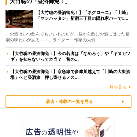
大竹聡の「昼酒御免！」
【大竹聡の昼酒御免！】「ネグローニ」「山崎」
「マンハッタン」新宿三丁目の隠れ家バーで1…
お酒はいつ飲んでもいいものだが、昼から飲むお酒にはまた格
別の味わいがある――。ライター・作家の大竹…
【大竹聡の昼酒御免！】今の若者は「なめろう」や「キヌカツ
ギ」を知らないって本当？ 昔の…
【大竹聡の昼酒御免！】京急線で多摩川越えて「川崎の大衆酒
場」へと昼酒旅 押し寄せるノス…
一覧を見る
著者・連載の一覧を見る