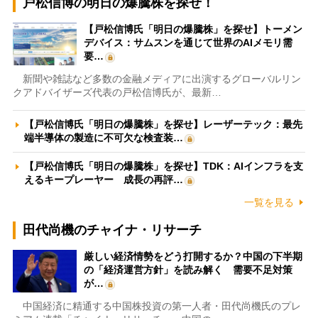
戸松信博の明日の爆騰株を探せ！
【戸松信博氏「明日の爆騰株」を探せ】トーメン
デバイス：サムスンを通じて世界のAIメモリ需
要…
新聞や雑誌など多数の金融メディアに出演するグローバルリン
クアドバイザーズ代表の戸松信博氏が、最新…
【戸松信博氏「明日の爆騰株」を探せ】レーザーテック：最先
端半導体の製造に不可欠な検査装…
【戸松信博氏「明日の爆騰株」を探せ】TDK：AIインフラを支
えるキープレーヤー 成長の再評…
一覧を見る
田代尚機のチャイナ・リサーチ
厳しい経済情勢をどう打開するか？中国の下半期
の「経済運営方針」を読み解く 需要不足対策
が…
中国経済に精通する中国株投資の第一人者・田代尚機氏のプレ