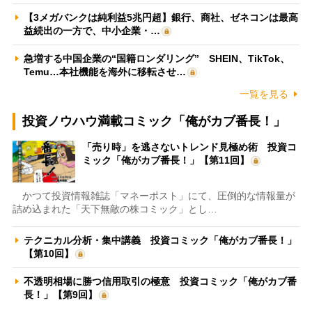
【3メガバンクは純利益5兆円超】銀行、商社、ゼネコンは最高
益続出の一方で、中小企業・…
急増する中国企業の“国籍ロンダリング” SHEIN、TikTok、
Temu…本社機能を海外に移転させ…
一覧を見る
投資ノウハウ満載コミック「俺がカブ番長！」
「売り時」を逃さないトレンド見極め術 投資コ
ミック「俺がカブ番長！」【第11回】
かつて投資情報雑誌「マネーポスト」にて、圧倒的な情報量が
詰め込まれた「天下無敵の株コミック」とし…
テクニカル分析・集中講義 投資コミック「俺がカブ番長！」
【第10回】
不透明相場に勝つ信用取引の極意 投資コミック「俺がカブ番
長！」【第9回】