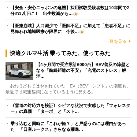
【安全・安心ニッポンの危機】採用試験受験者数は10年間で2
分の1以下に！ 出生数減がも…
【医療崩壊】人口減少で「医師不足」に加えて「患者不足」に
見舞われ地域医療が限界に 今後…
一覧を見る
快適クルマ生活 乗ってみた、使ってみた
【4ヶ月間で受注累計6000台】BEV普及の障壁と
なる「航続距離の不安」「充電のストレス」解
消…
あれほどもてはやされていた「EV（BEV）シフト」の潮流も、
最近では減速基調になっているように見える。…
《雪道の対応力を検証》シビアな状況で実感した「フォレスタ
ー」の真価 「ターボ」と「スト…
乗り込むと同時に「これが軽？」と戸惑うのには理由があっ
た 「日産ルークス」さらなる躍進…