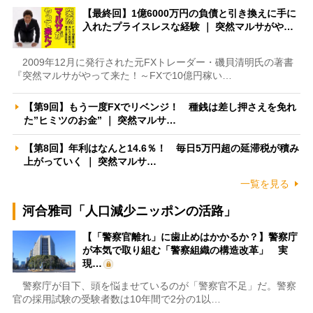
【最終回】1億6000万円の負債と引き換えに手に
入れたプライスレスな経験 ｜ 突然マルサがや…
2009年12月に発行された元FXトレーダー・磯貝清明氏の著書
『突然マルサがやって来た！～FXで10億円稼い…
【第9回】もう一度FXでリベンジ！ 種銭は差し押さえを免れ
た”ヒミツのお金” ｜ 突然マルサ…
【第8回】年利はなんと14.6％！ 毎日5万円超の延滞税が積み
上がっていく ｜ 突然マルサ…
一覧を見る
河合雅司「人口減少ニッポンの活路」
【「警察官離れ」に歯止めはかかるか？】警察庁
が本気で取り組む「警察組織の構造改革」 実
現…
警察庁が目下、頭を悩ませているのが「警察官不足」だ。警察
官の採用試験の受験者数は10年間で2分の1以…