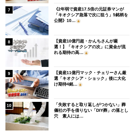
《2年弱で資産17.5倍の元証券マンが
7
「キオクシア急落で次に狙う」5銘柄を
公開》10…
【資産10億円超・かんちさんが厳
8
選！】「キオクシアの次」に資金が流
れる期待の高…
【資産11億円マック・チェリーさん厳
9
選「キオクシア・ショック」後に大化
け期待4銘…
「失敗すると取り返しがつかない」葬
10
儀社の手を借りない「DIY葬」の落とし
穴 素人には…