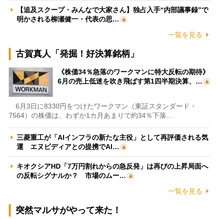
【追及スクープ・みんなで大家さん】独占入手“内部議事録”で
明かされる柳瀬健一・代表の思…
一覧を見る
古賀真人「発掘！好決算銘柄」
《株価34％急落のワークマンに特大反転の期待》
6月の売上低迷を吹き飛ばす第1四半期決算、…
6月3日に8330円をつけたワークマン（東証スタンダード・
7564）の株価は、わずか1カ月あまりで約34％下落…
三菱重工が「AIインフラの新たな主役」として再評価される気
運 エヌビディアとの提携でAI…
キオクシアHD「7万円割れからの急反発」は再びの上昇局面へ
の反転シグナルか？ 市場のムー…
一覧を見る
突然マルサがやって来た！