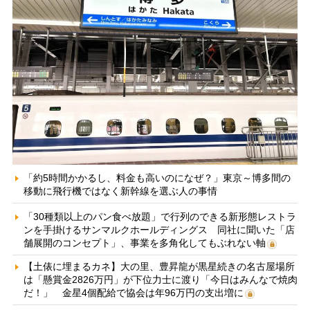
「約5時間かかるし、料金も高いのになぜ？」東京～博多間の
移動に飛行機ではなく新幹線を選ぶ人の事情
「30種類以上のパン食べ放題」で行列のできる新形態レストラ
ンを手掛けるサンマルクホールディングス 同社に聞いた「店
舗展開のコンセプト」、事業を多角化してもぶれない軸
【土俵に埋まるカネ】大の里、豊昇龍が黒星続きの名古屋場所
は「懸賞金2826万円」が下位力士に渡り「今日はみんなで焼肉
だ！」 金星4個配給で協会は年96万円の支出増に