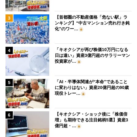
【首都圏の不動産価格「危ない駅」ラ
3
ンキング】“中古マンション売れ行き鈍
化”のワー…
「キオクシアが再び株価10万円になる
4
日は遠い」資産3億円超のサラリーマン
投資家が…
「AI・半導体関連が“本命”であること
5
に変わりはない」資産20億円超の90歳
現役トレー…
【キオクシア・ショック後に「株価倍
6
増」も期待できる注目銘柄5選】資産3
億円超・…