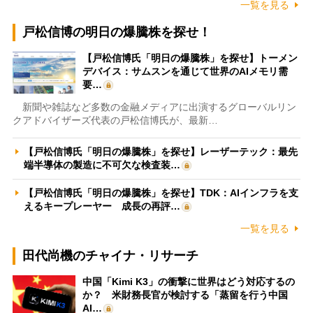
一覧を見る
戸松信博の明日の爆騰株を探せ！
【戸松信博氏「明日の爆騰株」を探せ】トーメン
デバイス：サムスンを通じて世界のAIメモリ需
要…
新聞や雑誌など多数の金融メディアに出演するグローバルリン
クアドバイザーズ代表の戸松信博氏が、最新…
【戸松信博氏「明日の爆騰株」を探せ】レーザーテック：最先
端半導体の製造に不可欠な検査装…
【戸松信博氏「明日の爆騰株」を探せ】TDK：AIインフラを支
えるキープレーヤー 成長の再評…
一覧を見る
田代尚機のチャイナ・リサーチ
中国「Kimi K3」の衝撃に世界はどう対応するの
か？ 米財務長官が検討する「蒸留を行う中国
AI…