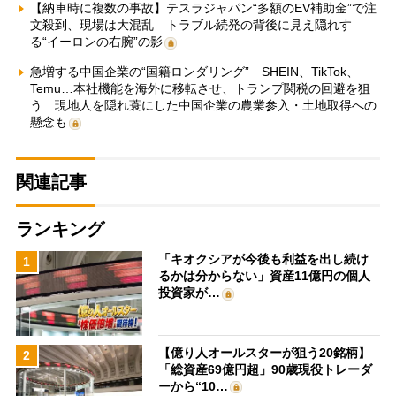
【納車時に複数の事故】テスラジャパン“多額のEV補助金”で注
文殺到、現場は大混乱 トラブル続発の背後に見え隠れす
る“イーロンの右腕”の影
急増する中国企業の“国籍ロンダリング” SHEIN、TikTok、
Temu…本社機能を海外に移転させ、トランプ関税の回避を狙
う 現地人を隠れ蓑にした中国企業の農業参入・土地取得への
懸念も
関連記事
ランキング
「キオクシアが今後も利益を出し続け
1
るかは分からない」資産11億円の個人
投資家が…
【億り人オールスターが狙う20銘柄】
2
「総資産69億円超」90歳現役トレーダ
ーから“10…