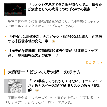
「キオクシア急落で含み損が膨らんで…」損失を
投資家としての成長につなげる4つの視点 「…
半導体株を中心に相場の調整色が強まり、7月中旬にはキオク
シアホールディングスがストップ安をつけるな…
「NYダウは高値更新、ナスダック・S&P500は足踏み」が意味
する米国株市場の変化 半…
【歴史的な爆騰劇】時価総額10兆円企業が「2連続ストップ
高」「制限値幅拡大」の衝撃 フ…
一覧を見る
大前研一「ビジネス新大陸」の歩き方
「いつ暴発してもおかしくはない」イーロン・マ
スク氏とスペースXが抱えるリスクの数々「絶対
的…
宇宙開発企業「スペースX」の上場で史上初の「兆万長者（ト
リリオネア）」となったイーロン・マスク氏。…