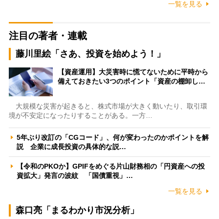
一覧を見る
注目の著者・連載
藤川里絵「さあ、投資を始めよう！」
【資産運用】大災害時に慌てないために平時から
備えておきたい3つのポイント「資産の棚卸し…
大規模な災害が起きると、株式市場が大きく動いたり、取引環
境が不安定になったりすることがある。一方…
5年ぶり改訂の「CGコード」、何が変わったのかポイントを解
説 企業に成長投資の具体的な説…
【令和のPKOか】GPIFをめぐる片山財務相の「円資産への投
資拡大」発言の波紋 「国債重視」…
一覧を見る
森口亮「まるわかり市況分析」