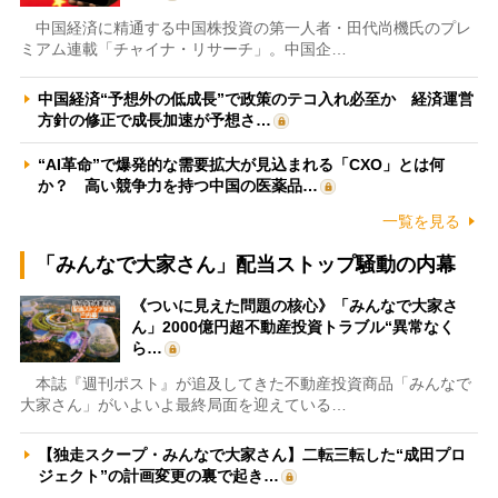
中国経済に精通する中国株投資の第一人者・田代尚機氏のプレ
ミアム連載「チャイナ・リサーチ」。中国企…
中国経済“予想外の低成長”で政策のテコ入れ必至か 経済運営
方針の修正で成長加速が予想さ…
“AI革命”で爆発的な需要拡大が見込まれる「CXO」とは何
か？ 高い競争力を持つ中国の医薬品…
一覧を見る
「みんなで大家さん」配当ストップ騒動の内幕
《ついに見えた問題の核心》「みんなで大家さ
ん」2000億円超不動産投資トラブル“異常なく
ら…
本誌『週刊ポスト』が追及してきた不動産投資商品「みんなで
大家さん」がいよいよ最終局面を迎えている…
【独走スクープ・みんなで大家さん】二転三転した“成田プロ
ジェクト”の計画変更の裏で起き…