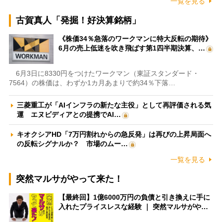
一覧を見る
古賀真人「発掘！好決算銘柄」
《株価34％急落のワークマンに特大反転の期待》
6月の売上低迷を吹き飛ばす第1四半期決算、…
6月3日に8330円をつけたワークマン（東証スタンダード・
7564）の株価は、わずか1カ月あまりで約34％下落…
三菱重工が「AIインフラの新たな主役」として再評価される気
運 エヌビディアとの提携でAI…
キオクシアHD「7万円割れからの急反発」は再びの上昇局面へ
の反転シグナルか？ 市場のムー…
一覧を見る
突然マルサがやって来た！
【最終回】1億6000万円の負債と引き換えに手に
入れたプライスレスな経験 ｜ 突然マルサがや…