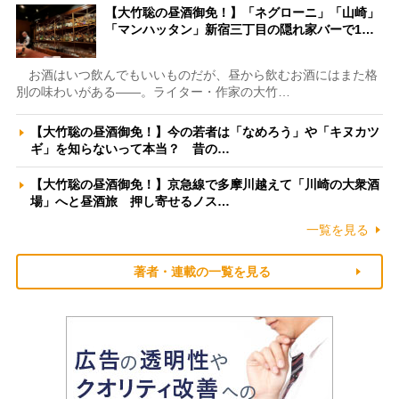
【大竹聡の昼酒御免！】「ネグローニ」「山崎」
「マンハッタン」新宿三丁目の隠れ家バーで1…
お酒はいつ飲んでもいいものだが、昼から飲むお酒にはまた格
別の味わいがある――。ライター・作家の大竹…
【大竹聡の昼酒御免！】今の若者は「なめろう」や「キヌカツ
ギ」を知らないって本当？ 昔の…
【大竹聡の昼酒御免！】京急線で多摩川越えて「川崎の大衆酒
場」へと昼酒旅 押し寄せるノス…
一覧を見る
著者・連載の一覧を見る