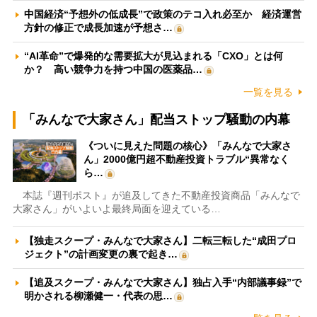
中国経済“予想外の低成長”で政策のテコ入れ必至か 経済運営
方針の修正で成長加速が予想さ…
“AI革命”で爆発的な需要拡大が見込まれる「CXO」とは何
か？ 高い競争力を持つ中国の医薬品…
一覧を見る
「みんなで大家さん」配当ストップ騒動の内幕
《ついに見えた問題の核心》「みんなで大家さ
ん」2000億円超不動産投資トラブル“異常なく
ら…
本誌『週刊ポスト』が追及してきた不動産投資商品「みんなで
大家さん」がいよいよ最終局面を迎えている…
【独走スクープ・みんなで大家さん】二転三転した“成田プロ
ジェクト”の計画変更の裏で起き…
【追及スクープ・みんなで大家さん】独占入手“内部議事録”で
明かされる柳瀬健一・代表の思…