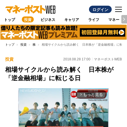
ログイン
トップ
投資
ビジネス
キャリア
ライフ
マネー
トップ
投資
株
相場サイクルから読み解く 日本株が「逆金融相場」に転じ
投資
2018.08.28 17:00
マネーポストWEB
相場サイクルから読み解く 日本株が
「逆金融相場」に転じる日
もっと見る
arrow_forward_ios