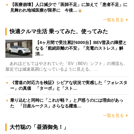
【医療崩壊】人口減少で「医師不足」に加えて「患者不足」に
見舞われ地域医療が限界に 今後…
一覧を見る
快適クルマ生活 乗ってみた、使ってみた
【4ヶ月間で受注累計6000台】BEV普及の障壁と
なる「航続距離の不安」「充電のストレス」解
消…
あれほどもてはやされていた「EV（BEV）シフト」の潮流も、
最近では減速基調になっているように見える。…
《雪道の対応力を検証》シビアな状況で実感した「フォレスタ
ー」の真価 「ターボ」と「スト…
乗り込むと同時に「これが軽？」と戸惑うのには理由があっ
た 「日産ルークス」さらなる躍進…
一覧を見る
大竹聡の「昼酒御免！」