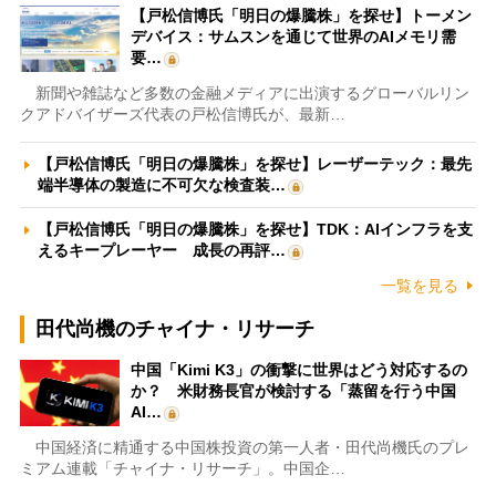
【戸松信博氏「明日の爆騰株」を探せ】トーメン
デバイス：サムスンを通じて世界のAIメモリ需
要…
新聞や雑誌など多数の金融メディアに出演するグローバルリン
クアドバイザーズ代表の戸松信博氏が、最新…
【戸松信博氏「明日の爆騰株」を探せ】レーザーテック：最先
端半導体の製造に不可欠な検査装…
【戸松信博氏「明日の爆騰株」を探せ】TDK：AIインフラを支
えるキープレーヤー 成長の再評…
一覧を見る
田代尚機のチャイナ・リサーチ
中国「Kimi K3」の衝撃に世界はどう対応するの
か？ 米財務長官が検討する「蒸留を行う中国
AI…
中国経済に精通する中国株投資の第一人者・田代尚機氏のプレ
ミアム連載「チャイナ・リサーチ」。中国企…