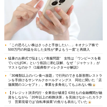
「この恐ろしい株はさっさと手放したい…」キオクシア株で
500万円の利益を出した女性が“夢よもう一度”と再購入
猛暑のお葬式で悩ましい“喪服問題” 女性は「ワンピースを着
ていけばOK」という俗説に潜む誤解、なぜ「ジャケット」が
マストなのか？《1級葬祭ディレクターが解説》
「30種類以上のパン食べ放題」で行列のできる新形態レストラ
ンを手掛けるサンマルクホールディングス 同社に聞いた「店
舗展開のコンセプト」、事業を多角化してもぶれない軸
【クレジット決済代行・全東信が破産】63社もの金融機関が融
資をしながら「20年以上の粉飾決算」を見抜けなかったカラク
リ 営業現場では“自転車操業”の焦りも表出していた