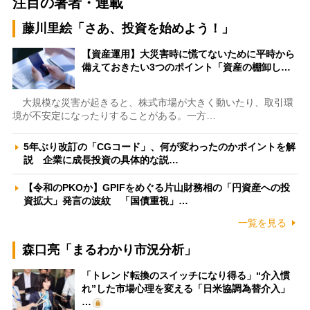
注目の著者・連載
藤川里絵「さあ、投資を始めよう！」
【資産運用】大災害時に慌てないために平時から
備えておきたい3つのポイント「資産の棚卸し…
大規模な災害が起きると、株式市場が大きく動いたり、取引環
境が不安定になったりすることがある。一方…
5年ぶり改訂の「CGコード」、何が変わったのかポイントを解
説 企業に成長投資の具体的な説…
【令和のPKOか】GPIFをめぐる片山財務相の「円資産への投
資拡大」発言の波紋 「国債重視」…
一覧を見る
森口亮「まるわかり市況分析」
「トレンド転換のスイッチになり得る」“介入慣
れ”した市場心理を変える「日米協調為替介入」
…