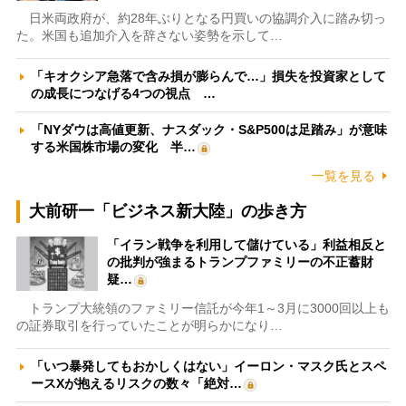
日米両政府が、約28年ぶりとなる円買いの協調介入に踏み切っ
た。米国も追加介入を辞さない姿勢を示して…
「キオクシア急落で含み損が膨らんで…」損失を投資家として
の成長につなげる4つの視点 …
「NYダウは高値更新、ナスダック・S&P500は足踏み」が意味
する米国株市場の変化 半…
一覧を見る
大前研一「ビジネス新大陸」の歩き方
「イラン戦争を利用して儲けている」利益相反と
の批判が強まるトランプファミリーの不正蓄財
疑…
トランプ大統領のファミリー信託が今年1～3月に3000回以上も
の証券取引を行っていたことが明らかになり…
「いつ暴発してもおかしくはない」イーロン・マスク氏とスペ
ースXが抱えるリスクの数々「絶対…