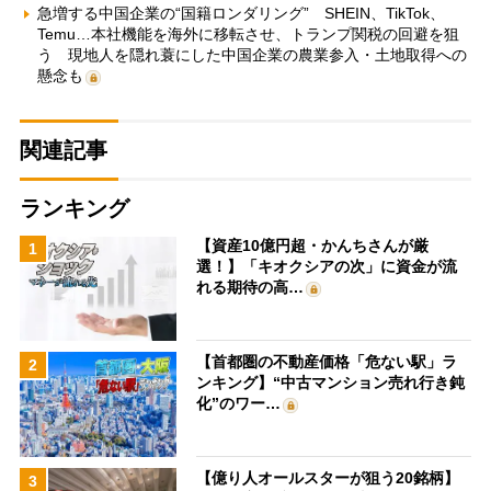
急増する中国企業の“国籍ロンダリング” SHEIN、TikTok、
Temu…本社機能を海外に移転させ、トランプ関税の回避を狙
う 現地人を隠れ蓑にした中国企業の農業参入・土地取得への
懸念も
関連記事
ランキング
【資産10億円超・かんちさんが厳
1
選！】「キオクシアの次」に資金が流
れる期待の高…
【首都圏の不動産価格「危ない駅」ラ
2
ンキング】“中古マンション売れ行き鈍
化”のワー…
【億り人オールスターが狙う20銘柄】
3