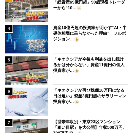
「総資産69億円超」90歳現役トレーダ
ーから“10…
資産10億円超の投資家が明かす“AI・半
4
導体相場に乗らなかった理由” フルポ
ジション…
「キオクシアが今後も利益を出し続け
5
るかは分からない」資産11億円の個人
投資家が…
「キオクシアが再び株価10万円になる
6
日は遠い」資産3億円超のサラリーマン
投資家が…
【世帯年収別・東京23区マンション
7
「狙い目駅」を大公開】年収500万円、
700万円で…