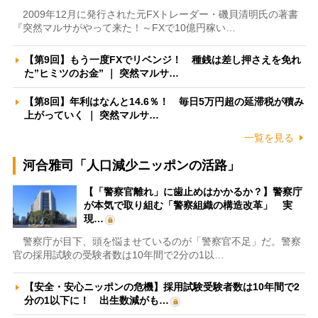
2009年12月に発行された元FXトレーダー・磯貝清明氏の著書
『突然マルサがやって来た！～FXで10億円稼い…
【第9回】もう一度FXでリベンジ！ 種銭は差し押さえを免れ
た”ヒミツのお金” ｜ 突然マルサ…
【第8回】年利はなんと14.6％！ 毎日5万円超の延滞税が積み
上がっていく ｜ 突然マルサ…
一覧を見る
河合雅司「人口減少ニッポンの活路」
【「警察官離れ」に歯止めはかかるか？】警察庁
が本気で取り組む「警察組織の構造改革」 実
現…
警察庁が目下、頭を悩ませているのが「警察官不足」だ。警察
官の採用試験の受験者数は10年間で2分の1以…
【安全・安心ニッポンの危機】採用試験受験者数は10年間で2
分の1以下に！ 出生数減がも…