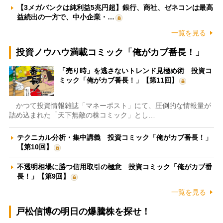
【3メガバンクは純利益5兆円超】銀行、商社、ゼネコンは最高
益続出の一方で、中小企業・…
一覧を見る
投資ノウハウ満載コミック「俺がカブ番長！」
「売り時」を逃さないトレンド見極め術 投資コ
ミック「俺がカブ番長！」【第11回】
かつて投資情報雑誌「マネーポスト」にて、圧倒的な情報量が
詰め込まれた「天下無敵の株コミック」とし…
テクニカル分析・集中講義 投資コミック「俺がカブ番長！」
【第10回】
不透明相場に勝つ信用取引の極意 投資コミック「俺がカブ番
長！」【第9回】
一覧を見る
戸松信博の明日の爆騰株を探せ！