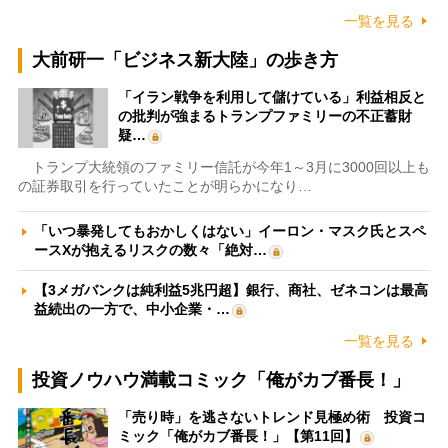
一覧を見る
大前研一「ビジネス新大陸」の歩き方
「イラン戦争を利用して儲けている」利益相反と
の批判が強まるトランプファミリーの不正蓄財
疑…
トランプ大統領のファミリー信託が今年1～3月に3000回以上も
の証券取引を行っていたことが明らかになり…
「いつ暴発してもおかしくはない」イーロン・マスク氏とスペ
ースXが抱えるリスクの数々「絶対…
【3メガバンクは純利益5兆円超】銀行、商社、ゼネコンは最高
益続出の一方で、中小企業・…
一覧を見る
投資ノウハウ満載コミック「俺がカブ番長！」
「売り時」を逃さないトレンド見極め術 投資コ
ミック「俺がカブ番長！」【第11回】