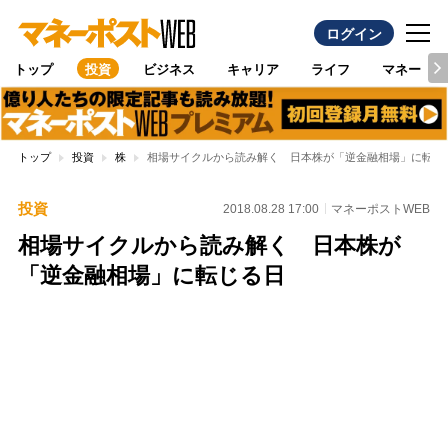
ログイン
トップ
投資
ビジネス
キャリア
ライフ
マネー
トップ
投資
株
相場サイクルから読み解く 日本株が「逆金融相場」に転じ
投資
2018.08.28 17:00
マネーポストWEB
相場サイクルから読み解く 日本株が
「逆金融相場」に転じる日
Loaded
:
95.43%
/
Unmute