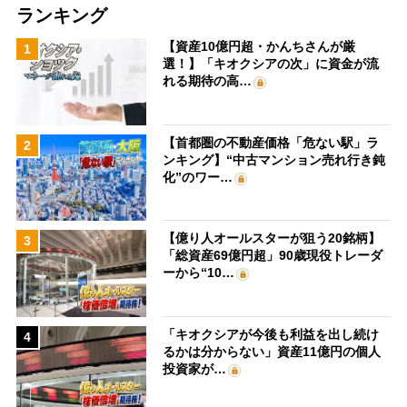
ランキング
【資産10億円超・かんちさんが厳
1
選！】「キオクシアの次」に資金が流
れる期待の高…
【首都圏の不動産価格「危ない駅」ラ
2
ンキング】“中古マンション売れ行き鈍
化”のワー…
【億り人オールスターが狙う20銘柄】
3
「総資産69億円超」90歳現役トレーダ
ーから“10…
「キオクシアが今後も利益を出し続け
4
るかは分からない」資産11億円の個人
投資家が…