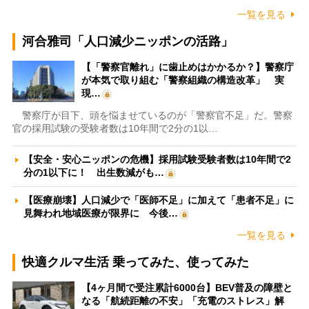
一覧を見る
河合雅司「人口減少ニッポンの活路」
【「警察官離れ」に歯止めはかかるか？】警察庁
が本気で取り組む「警察組織の構造改革」 実
現…
警察庁が目下、頭を悩ませているのが「警察官不足」だ。警察
官の採用試験の受験者数は10年間で2分の1以…
【安全・安心ニッポンの危機】採用試験受験者数は10年間で2
分の1以下に！ 出生数減がも…
【医療崩壊】人口減少で「医師不足」に加えて「患者不足」に
見舞われ地域医療が限界に 今後…
一覧を見る
快適クルマ生活 乗ってみた、使ってみた
【4ヶ月間で受注累計6000台】BEV普及の障壁と
なる「航続距離の不安」「充電のストレス」解