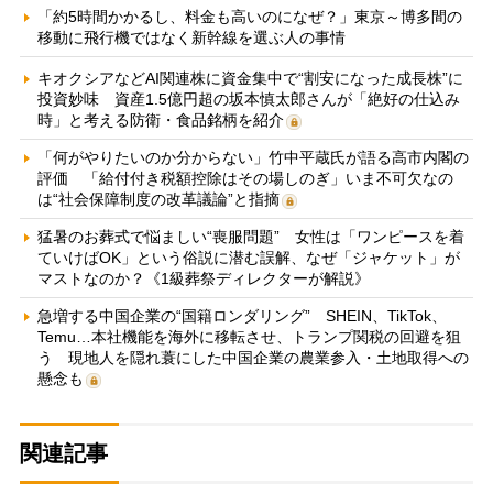
「約5時間かかるし、料金も高いのになぜ？」東京～博多間の
移動に飛行機ではなく新幹線を選ぶ人の事情
キオクシアなどAI関連株に資金集中で“割安になった成長株”に
投資妙味 資産1.5億円超の坂本慎太郎さんが「絶好の仕込み
時」と考える防衛・食品銘柄を紹介
「何がやりたいのか分からない」竹中平蔵氏が語る高市内閣の
評価 「給付付き税額控除はその場しのぎ」いま不可欠なの
は“社会保障制度の改革議論”と指摘
猛暑のお葬式で悩ましい“喪服問題” 女性は「ワンピースを着
ていけばOK」という俗説に潜む誤解、なぜ「ジャケット」が
マストなのか？《1級葬祭ディレクターが解説》
急増する中国企業の“国籍ロンダリング” SHEIN、TikTok、
Temu…本社機能を海外に移転させ、トランプ関税の回避を狙
う 現地人を隠れ蓑にした中国企業の農業参入・土地取得への
懸念も
関連記事