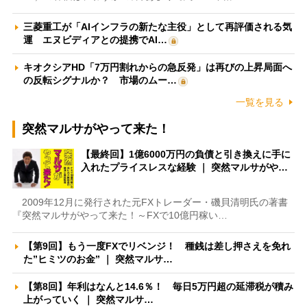
三菱重工が「AIインフラの新たな主役」として再評価される気
運 エヌビディアとの提携でAI…
キオクシアHD「7万円割れからの急反発」は再びの上昇局面へ
の反転シグナルか？ 市場のムー…
一覧を見る
突然マルサがやって来た！
【最終回】1億6000万円の負債と引き換えに手に
入れたプライスレスな経験 ｜ 突然マルサがや…
2009年12月に発行された元FXトレーダー・磯貝清明氏の著書
『突然マルサがやって来た！～FXで10億円稼い…
【第9回】もう一度FXでリベンジ！ 種銭は差し押さえを免れ
た”ヒミツのお金” ｜ 突然マルサ…
【第8回】年利はなんと14.6％！ 毎日5万円超の延滞税が積み
上がっていく ｜ 突然マルサ…