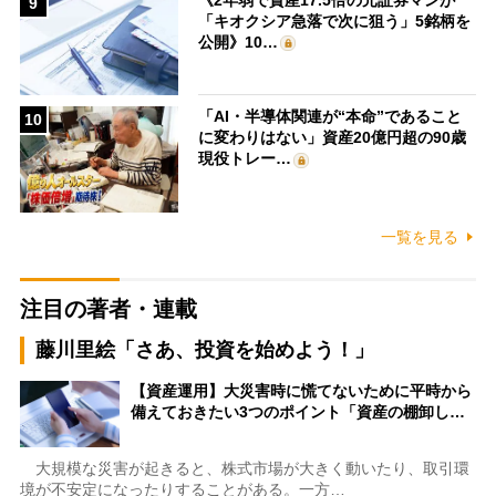
9
「キオクシア急落で次に狙う」5銘柄を
公開》10…
「AI・半導体関連が“本命”であること
10
に変わりはない」資産20億円超の90歳
現役トレー…
一覧を見る
注目の著者・連載
藤川里絵「さあ、投資を始めよう！」
【資産運用】大災害時に慌てないために平時から
備えておきたい3つのポイント「資産の棚卸し…
大規模な災害が起きると、株式市場が大きく動いたり、取引環
境が不安定になったりすることがある。一方…