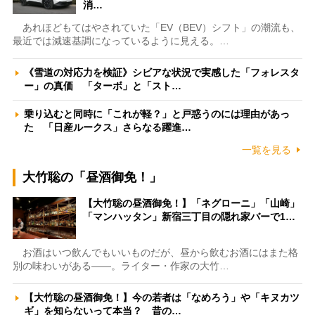
消…
あれほどもてはやされていた「EV（BEV）シフト」の潮流も、
最近では減速基調になっているように見える。…
《雪道の対応力を検証》シビアな状況で実感した「フォレスタ
ー」の真価 「ターボ」と「スト…
乗り込むと同時に「これが軽？」と戸惑うのには理由があっ
た 「日産ルークス」さらなる躍進…
一覧を見る
大竹聡の「昼酒御免！」
【大竹聡の昼酒御免！】「ネグローニ」「山崎」
「マンハッタン」新宿三丁目の隠れ家バーで1…
お酒はいつ飲んでもいいものだが、昼から飲むお酒にはまた格
別の味わいがある――。ライター・作家の大竹…
【大竹聡の昼酒御免！】今の若者は「なめろう」や「キヌカツ
ギ」を知らないって本当？ 昔の…