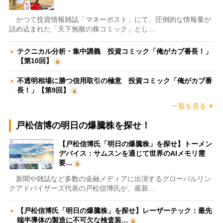
かつて投資情報雑誌「マネーポスト」にて、圧倒的な情報量が
詰め込まれた「天下無敵の株コミック」とし…
テクニカル分析・集中講義 投資コミック「俺がカブ番長！」
【第10回】
不透明相場に勝つ信用取引の極意 投資コミック「俺がカブ番
長！」【第9回】
一覧を見る
戸松信博の明日の爆騰株を探せ！
【戸松信博氏「明日の爆騰株」を探せ】トーメン
デバイス：サムスンを通じて世界のAIメモリ需
要…
新聞や雑誌など多数の金融メディアに出演するグローバルリン
クアドバイザーズ代表の戸松信博氏が、最新…
【戸松信博氏「明日の爆騰株」を探せ】レーザーテック：最先
端半導体の製造に不可欠な検査装…