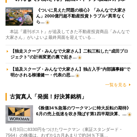
《ついに見えた問題の核心》「みんなで大家さ
ん」2000億円超不動産投資トラブル“異常なく
ら…
本誌『週刊ポスト』が追及してきた不動産投資商品「みんなで
大家さん」がいよいよ最終局面を迎えている…
【独走スクープ・みんなで大家さん】二転三転した“成田プロ
ジェクト”の計画変更の裏で起き…
【追及スクープ・みんなで大家さん】独占入手“内部議事録”で
明かされる柳瀬健一・代表の思…
一覧を見る
古賀真人「発掘！好決算銘柄」
《株価34％急落のワークマンに特大反転の期待》
6月の売上低迷を吹き飛ばす第1四半期決算、…
6月3日に8330円をつけたワークマン（東証スタンダード・
7564）の株価は、わずか1カ月あまりで約34％下落…