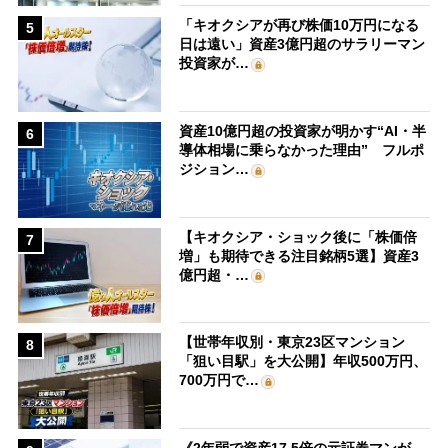
「キオクシアが再び株価10万円になる
5
日は遠い」資産3億円超のサラリーマン
投資家が…
資産10億円超の投資家が明かす“AI・半
6
導体相場に乗らなかった理由” フルポ
ジション…
【キオクシア・ショック後に「株価倍
7
増」も期待できる注目銘柄5選】資産3
億円超・…
【世帯年収別・東京23区マンション
8
「狙い目駅」を大公開】年収500万円、
700万円で…
《2年弱で資産17.5倍の元証券マンが