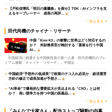
【戸松信博氏「明日の爆騰株」を探せ】TDK：AIインフラを支
えるキープレーヤー 成長の再評…
一覧を見る
田代尚機のチャイナ・リサーチ
中国「Kimi K3」の衝撃に世界はどう対応するの
か？ 米財務長官が検討する「蒸留を行う中国
AI…
中国経済に精通する中国株投資の第一人者・田代尚機氏のプレ
ミアム連載「チャイナ・リサーチ」。中国企…
中国経済“予想外の低成長”で政策のテコ入れ必至か 経済運営
方針の修正で成長加速が予想さ…
“AI革命”で爆発的な需要拡大が見込まれる「CXO」とは何
か？ 高い競争力を持つ中国の医薬品…
一覧を見る
「みんなで大家さん」配当ストップ騒動の内幕