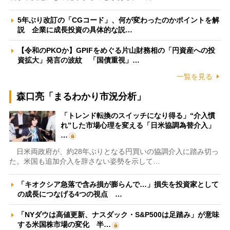
5年ぶり改訂の「CGコード」、何が変わったのかポイントを解
説 企業に成長投資の具体的な説…
【令和のPKOか】GPIFをめぐる片山財務相の「円資産への投
資拡大」発言の波紋 「国債重視」…
一覧を見る
森口亮「まるわかり市況分析」
「トレンド転換のスイッチになり得る」“介入慣
れ”した市場心理を変える「日米協調為替介入」
…
日米両政府が、約28年ぶりとなる円買いの協調介入に踏み切っ
た。米国も追加介入を辞さない姿勢を示して…
「キオクシア急落で含み損が膨らんで…」損失を投資家として
の成長につなげる4つの視点 …
「NYダウは高値更新、ナスダック・S&P500は足踏み」が意味
する米国株市場の変化 半…