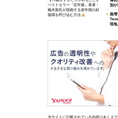
ベストセラー『定年後』著者・
別が
楠木新氏が指南する老年期の好
急増
循環を呼び込む方法
Te
現地
当サイトに記載されている内容はあくまで