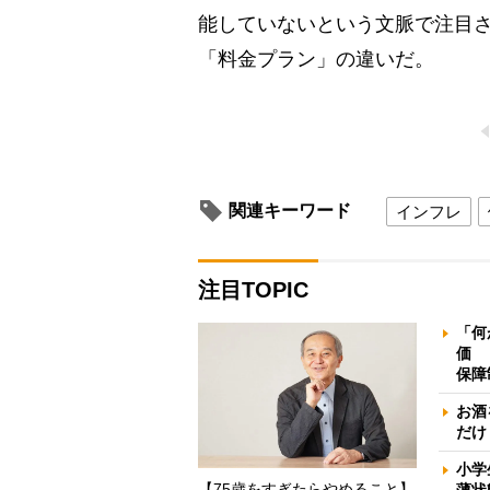
能していないという文脈で注目
「料金プラン」の違いだ。
関連キーワード
インフレ
注目TOPIC
「何
価 
保障
お酒
だけ
小学
【75歳をすぎたらやめること】
薄状