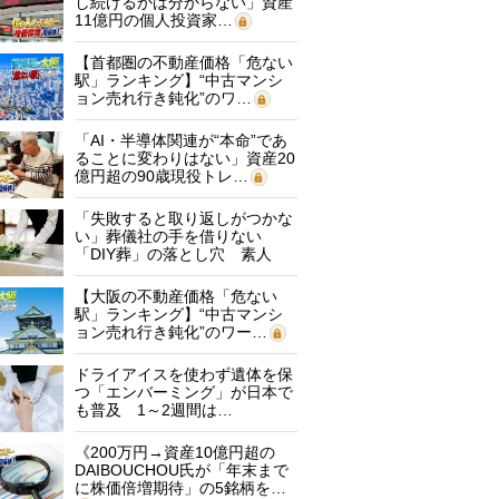
し続けるかは分からない」資産
11億円の個人投資家…
【首都圏の不動産価格「危ない
駅」ランキング】“中古マンシ
ョン売れ行き鈍化”のワ…
「AI・半導体関連が“本命”であ
ることに変わりはない」資産20
億円超の90歳現役トレ…
「失敗すると取り返しがつかな
い」葬儀社の手を借りない
「DIY葬」の落とし穴 素人
に…
【大阪の不動産価格「危ない
駅」ランキング】“中古マンシ
ョン売れ行き鈍化”のワー…
ドライアイスを使わず遺体を保
つ「エンバーミング」が日本で
も普及 1～2週間は…
《200万円→資産10億円超の
DAIBOUCHOU氏が「年末まで
に株価倍増期待」の5銘柄を…