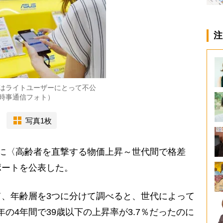
注
はライトユーザーにとって不公
時事通信フォト）
写真1枚
に〈高齢者を直撃する物価上昇～世代間で格差
ポートを公表した。
、年齢層を3つに分けて調べると、世代によって
7年の4年間で39歳以下の上昇率が3.7％だったのに