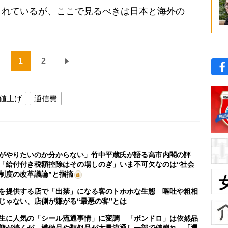
されているが、ここで見るべきは日本と海外の
1
2
値上げ
通信費
がやりたいのか分からない」竹中平蔵氏が語る高市内閣の評
「給付付き税額控除はその場しのぎ」いま不可欠なのは“社会
制度の改革議論”と指摘
を提供する店で「出禁」になる客のトホホな生態 嘔吐や粗相
じゃない、店側が嫌がる“最悪の客”とは
生に人気の「シール流通事情」に変調 「ボンドロ」は依然品
態が続くが、模倣品や類似品が大量流通し一部で値崩れ 「選