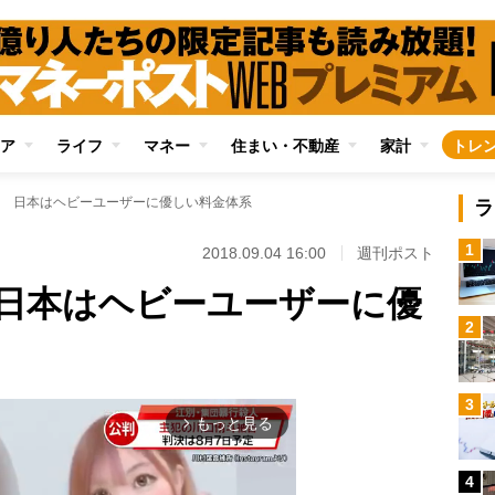
ア
ライフ
マネー
住まい・不動産
家計
トレ
 日本はヘビーユーザーに優しい料金体系
ラ
1
2018.09.04 16:00
週刊ポスト
日本はヘビーユーザーに優
2
3
もっと見る
arrow_forward_ios
4