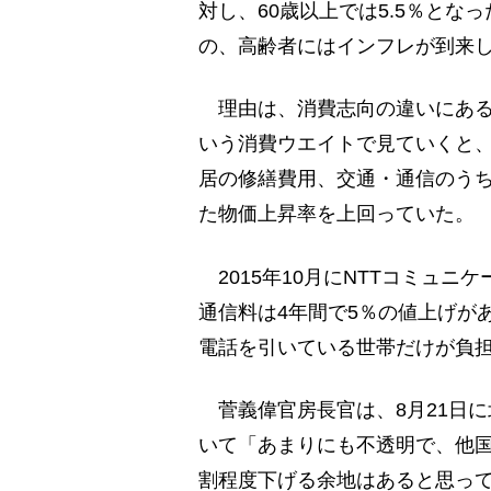
対し、60歳以上では5.5％と
の、高齢者にはインフレが到来
理由は、消費志向の違いにある
いう消費ウエイトで見ていくと、
居の修繕費用、交通・通信のう
た物価上昇率を上回っていた。
2015年10月にNTTコミュ
通信料は4年間で5％の値上げが
電話を引いている世帯だけが負
菅義偉官房長官は、8月21日
いて「あまりにも不透明で、他国
割程度下げる余地はあると思っ