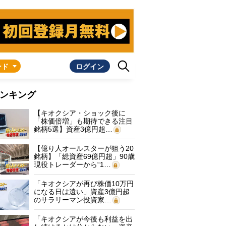
ンド
ログイン
ンキング
【キオクシア・ショック後に
「株価倍増」も期待できる注目
銘柄5選】資産3億円超…
【億り人オールスターが狙う20
銘柄】「総資産69億円超」90歳
現役トレーダーから“1…
「キオクシアが再び株価10万円
になる日は遠い」資産3億円超
のサラリーマン投資家…
「キオクシアが今後も利益を出