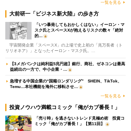
一覧を見る
大前研一「ビジネス新大陸」の歩き方
「いつ暴発してもおかしくはない」イーロン・マ
スク氏とスペースXが抱えるリスクの数々「絶対
的…
宇宙開発企業「スペースX」の上場で史上初の「兆万長者（ト
リリオネア）」となったイーロン・マスク氏。…
【3メガバンクは純利益5兆円超】銀行、商社、ゼネコンは最高
益続出の一方で、中小企業・…
急増する中国企業の“国籍ロンダリング” SHEIN、TikTok、
Temu…本社機能を海外に移転させ…
一覧を見る
投資ノウハウ満載コミック「俺がカブ番長！」
「売り時」を逃さないトレンド見極め術 投資コ
ミック「俺がカブ番長！」【第11回】