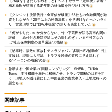
【75歳をすぎたらやめること】ベストセラー『定年後』著者・
楠木新氏が指南する老年期の好循環を呼び込む方法
【クレジット決済代行・全東信が破産】63社もの金融機関が融
資をしながら「20年以上の粉飾決算」を見抜けなかったカラク
リ 営業現場では“自転車操業”の焦りも表出していた
「何がやりたいのか分からない」竹中平蔵氏が語る高市内閣の
評価 「給付付き税額控除はその場しのぎ」いま不可欠なの
は“社会保障制度の改革議論”と指摘
【納車時に複数の事故】テスラジャパン“多額のEV補助金”で注
文殺到、現場は大混乱 トラブル続発の背後に見え隠れす
る“イーロンの右腕”の影
急増する中国企業の“国籍ロンダリング” SHEIN、TikTok、
Temu…本社機能を海外に移転させ、トランプ関税の回避を狙
う 現地人を隠れ蓑にした中国企業の農業参入・土地取得への
懸念も
関連記事