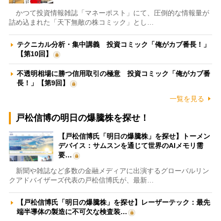
かつて投資情報雑誌「マネーポスト」にて、圧倒的な情報量が
詰め込まれた「天下無敵の株コミック」とし…
テクニカル分析・集中講義 投資コミック「俺がカブ番長！」
【第10回】
不透明相場に勝つ信用取引の極意 投資コミック「俺がカブ番
長！」【第9回】
一覧を見る
戸松信博の明日の爆騰株を探せ！
【戸松信博氏「明日の爆騰株」を探せ】トーメン
デバイス：サムスンを通じて世界のAIメモリ需
要…
新聞や雑誌など多数の金融メディアに出演するグローバルリン
クアドバイザーズ代表の戸松信博氏が、最新…
【戸松信博氏「明日の爆騰株」を探せ】レーザーテック：最先
端半導体の製造に不可欠な検査装…