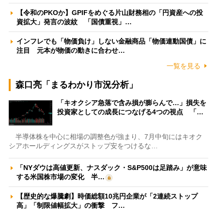
【令和のPKOか】GPIFをめぐる片山財務相の「円資産への投
資拡大」発言の波紋 「国債重視」…
インフレでも「物価負け」しない金融商品「物価連動国債」に
注目 元本が物価の動きに合わせ…
一覧を見る
森口亮「まるわかり市況分析」
「キオクシア急落で含み損が膨らんで…」損失を
投資家としての成長につなげる4つの視点 「…
半導体株を中心に相場の調整色が強まり、7月中旬にはキオク
シアホールディングスがストップ安をつけるな…
「NYダウは高値更新、ナスダック・S&P500は足踏み」が意味
する米国株市場の変化 半…
【歴史的な爆騰劇】時価総額10兆円企業が「2連続ストップ
高」「制限値幅拡大」の衝撃 フ…