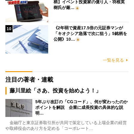
柄】イベント投資家の億り人・羽根英
樹氏が厳…
《2年弱で資産17.5倍の元証券マンが
10
「キオクシア急落で次に狙う」5銘柄を
公開》10…
一覧を見る
注目の著者・連載
藤川里絵「さあ、投資を始めよう！」
5年ぶり改訂の「CGコード」、何が変わったのか
ポイントを解説 企業に成長投資の具体的な説
明…
金融庁と東京証券取引所が共同で策定している上場企業の経営
や取締役会のあり方を定める「コーポレート…