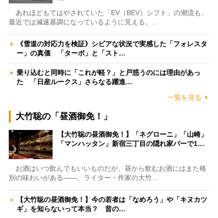
あれほどもてはやされていた「EV（BEV）シフト」の潮流も、
最近では減速基調になっているように見える。…
《雪道の対応力を検証》シビアな状況で実感した「フォレスタ
ー」の真価 「ターボ」と「スト…
乗り込むと同時に「これが軽？」と戸惑うのには理由があっ
た 「日産ルークス」さらなる躍進…
一覧を見る
大竹聡の「昼酒御免！」
【大竹聡の昼酒御免！】「ネグローニ」「山崎」
「マンハッタン」新宿三丁目の隠れ家バーで1…
お酒はいつ飲んでもいいものだが、昼から飲むお酒にはまた格
別の味わいがある――。ライター・作家の大竹…
【大竹聡の昼酒御免！】今の若者は「なめろう」や「キヌカツ
ギ」を知らないって本当？ 昔の…