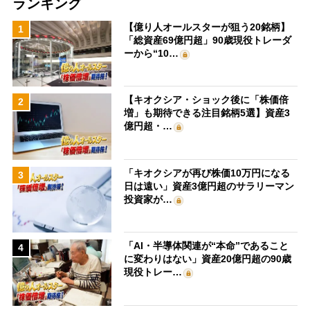
ランキング
【億り人オールスターが狙う20銘柄】
1
「総資産69億円超」90歳現役トレーダ
ーから“10…
【キオクシア・ショック後に「株価倍
2
増」も期待できる注目銘柄5選】資産3
億円超・…
「キオクシアが再び株価10万円になる
3
日は遠い」資産3億円超のサラリーマン
投資家が…
「AI・半導体関連が“本命”であること
4
に変わりはない」資産20億円超の90歳
現役トレー…