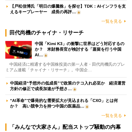
【戸松信博氏「明日の爆騰株」を探せ】TDK：AIインフラを支
えるキープレーヤー 成長の再評…
一覧を見る
田代尚機のチャイナ・リサーチ
中国「Kimi K3」の衝撃に世界はどう対応するの
か？ 米財務長官が検討する「蒸留を行う中国
AI…
中国経済に精通する中国株投資の第一人者・田代尚機氏のプレ
ミアム連載「チャイナ・リサーチ」。中国企…
中国経済“予想外の低成長”で政策のテコ入れ必至か 経済運営
方針の修正で成長加速が予想さ…
“AI革命”で爆発的な需要拡大が見込まれる「CXO」とは何
か？ 高い競争力を持つ中国の医薬品…
一覧を見る
「みんなで大家さん」配当ストップ騒動の内幕