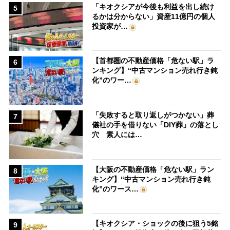
「キオクシアが今後も利益を出し続け
5
るかは分からない」資産11億円の個人
投資家が…
【首都圏の不動産価格「危ない駅」ラ
6
ンキング】“中古マンション売れ行き鈍
化”のワー…
「失敗すると取り返しがつかない」葬
7
儀社の手を借りない「DIY葬」の落とし
穴 素人には…
【大阪の不動産価格「危ない駅」ラン
8
キング】“中古マンション売れ行き鈍
化”のワース…
【キオクシア・ショックの後に狙う5銘
9