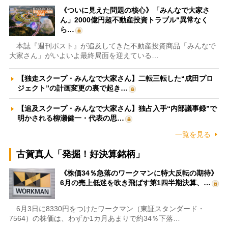
《ついに見えた問題の核心》「みんなで大家さ
ん」2000億円超不動産投資トラブル“異常なく
ら…
本誌『週刊ポスト』が追及してきた不動産投資商品「みんなで
大家さん」がいよいよ最終局面を迎えている…
【独走スクープ・みんなで大家さん】二転三転した“成田プロ
ジェクト”の計画変更の裏で起き…
【追及スクープ・みんなで大家さん】独占入手“内部議事録”で
明かされる柳瀬健一・代表の思…
一覧を見る
古賀真人「発掘！好決算銘柄」
《株価34％急落のワークマンに特大反転の期待》
6月の売上低迷を吹き飛ばす第1四半期決算、…
6月3日に8330円をつけたワークマン（東証スタンダード・
7564）の株価は、わずか1カ月あまりで約34％下落…