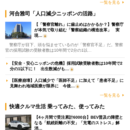
一覧を見る
河合雅司「人口減少ニッポンの活路」
【「警察官離れ」に歯止めはかかるか？】警察庁
が本気で取り組む「警察組織の構造改革」 実
現…
警察庁が目下、頭を悩ませているのが「警察官不足」だ。警察
官の採用試験の受験者数は10年間で2分の1以…
【安全・安心ニッポンの危機】採用試験受験者数は10年間で2
分の1以下に！ 出生数減がも…
【医療崩壊】人口減少で「医師不足」に加えて「患者不足」に
見舞われ地域医療が限界に 今後…
一覧を見る
快適クルマ生活 乗ってみた、使ってみた
【4ヶ月間で受注累計6000台】BEV普及の障壁と
なる「航続距離の不安」「充電のストレス」解
消…