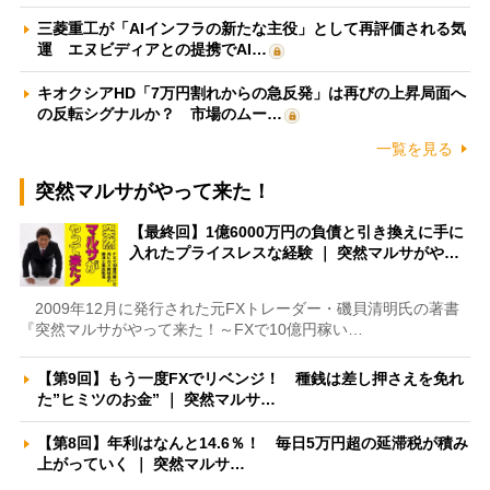
三菱重工が「AIインフラの新たな主役」として再評価される気
運 エヌビディアとの提携でAI…
キオクシアHD「7万円割れからの急反発」は再びの上昇局面へ
の反転シグナルか？ 市場のムー…
一覧を見る
突然マルサがやって来た！
【最終回】1億6000万円の負債と引き換えに手に
入れたプライスレスな経験 ｜ 突然マルサがや…
2009年12月に発行された元FXトレーダー・磯貝清明氏の著書
『突然マルサがやって来た！～FXで10億円稼い…
【第9回】もう一度FXでリベンジ！ 種銭は差し押さえを免れ
た”ヒミツのお金” ｜ 突然マルサ…
【第8回】年利はなんと14.6％！ 毎日5万円超の延滞税が積み
上がっていく ｜ 突然マルサ…