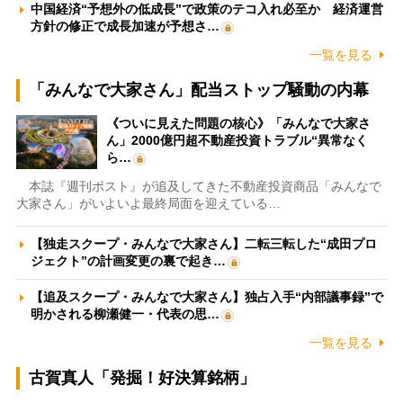
中国経済“予想外の低成長”で政策のテコ入れ必至か 経済運営
方針の修正で成長加速が予想さ…
一覧を見る
「みんなで大家さん」配当ストップ騒動の内幕
《ついに見えた問題の核心》「みんなで大家さ
ん」2000億円超不動産投資トラブル“異常なく
ら…
本誌『週刊ポスト』が追及してきた不動産投資商品「みんなで
大家さん」がいよいよ最終局面を迎えている…
【独走スクープ・みんなで大家さん】二転三転した“成田プロ
ジェクト”の計画変更の裏で起き…
【追及スクープ・みんなで大家さん】独占入手“内部議事録”で
明かされる柳瀬健一・代表の思…
一覧を見る
古賀真人「発掘！好決算銘柄」