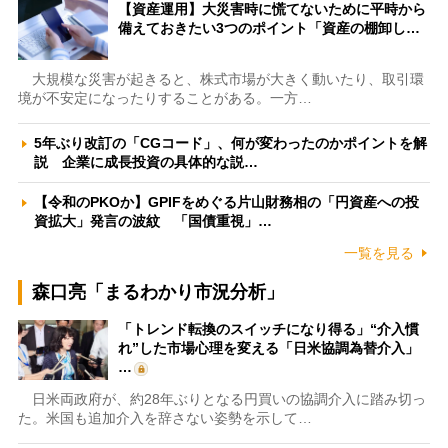
【資産運用】大災害時に慌てないために平時から
備えておきたい3つのポイント「資産の棚卸し…
大規模な災害が起きると、株式市場が大きく動いたり、取引環
境が不安定になったりすることがある。一方…
5年ぶり改訂の「CGコード」、何が変わったのかポイントを解
説 企業に成長投資の具体的な説…
【令和のPKOか】GPIFをめぐる片山財務相の「円資産への投
資拡大」発言の波紋 「国債重視」…
一覧を見る
森口亮「まるわかり市況分析」
「トレンド転換のスイッチになり得る」“介入慣
れ”した市場心理を変える「日米協調為替介入」
…
日米両政府が、約28年ぶりとなる円買いの協調介入に踏み切っ
た。米国も追加介入を辞さない姿勢を示して…