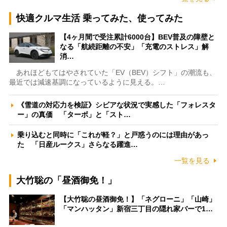
快適クルマ生活 乗ってみた、使ってみた
【4ヶ月間で受注累計6000台】BEV普及の障壁と
なる「航続距離の不安」「充電のストレス」解
消…
あれほどもてはやされていた「EV（BEV）シフト」の潮流も、
最近では減速基調になっているように見える。…
《雪道の対応力を検証》シビアな状況で実感した「フォレスタ
ー」の真価 「ターボ」と「スト…
乗り込むと同時に「これが軽？」と戸惑うのには理由があっ
た 「日産ルークス」さらなる躍進…
一覧を見る
大竹聡の「昼酒御免！」
【大竹聡の昼酒御免！】「ネグローニ」「山崎」
「マンハッタン」新宿三丁目の隠れ家バーで1…