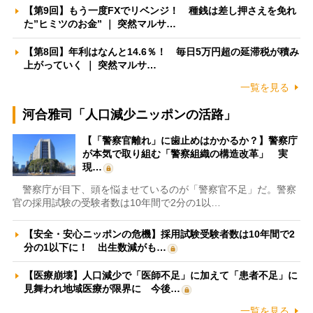
【第9回】もう一度FXでリベンジ！ 種銭は差し押さえを免れ
た”ヒミツのお金” ｜ 突然マルサ…
【第8回】年利はなんと14.6％！ 毎日5万円超の延滞税が積み
上がっていく ｜ 突然マルサ…
一覧を見る
河合雅司「人口減少ニッポンの活路」
【「警察官離れ」に歯止めはかかるか？】警察庁
が本気で取り組む「警察組織の構造改革」 実
現…
警察庁が目下、頭を悩ませているのが「警察官不足」だ。警察
官の採用試験の受験者数は10年間で2分の1以…
【安全・安心ニッポンの危機】採用試験受験者数は10年間で2
分の1以下に！ 出生数減がも…
【医療崩壊】人口減少で「医師不足」に加えて「患者不足」に
見舞われ地域医療が限界に 今後…
一覧を見る