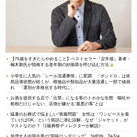
【75歳をすぎたらやめること】ベストセラー『定年後』著者・
楠木新氏が指南する老年期の好循環を呼び込む方法
小学生に人気の「シール流通事情」に変調 「ボンドロ」は依
然品薄状態が続くが、模倣品や類似品が大量流通し一部で値崩
れ 「選別が本格化する時代に」
お酒を提供する店で「出禁」になる客のトホホな生態 嘔吐や
粗相だけじゃない、店側が嫌がる“最悪の客”とは
猛暑のお葬式で悩ましい“喪服問題” 女性は「ワンピースを着
ていけばOK」という俗説に潜む誤解、なぜ「ジャケット」が
マストなのか？《1級葬祭ディレクターが解説》
急増する中国企業の“国籍ロンダリング” SHEIN、TikTok、