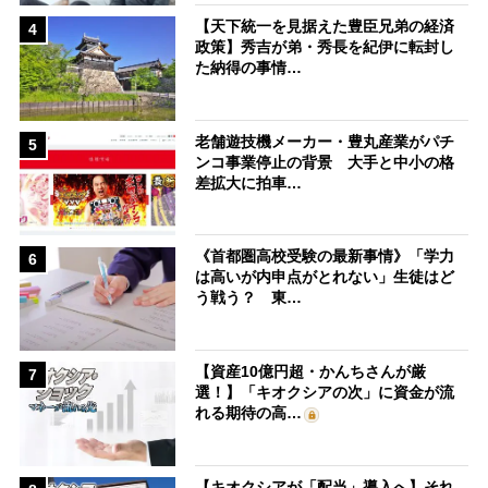
【天下統一を見据えた豊臣兄弟の経済
4
政策】秀吉が弟・秀長を紀伊に転封し
た納得の事情…
老舗遊技機メーカー・豊丸産業がパチ
5
ンコ事業停止の背景 大手と中小の格
差拡大に拍車…
《首都圏高校受験の最新事情》「学力
6
は高いが内申点がとれない」生徒はど
う戦う？ 東…
【資産10億円超・かんちさんが厳
7
選！】「キオクシアの次」に資金が流
れる期待の高…
【キオクシアが「配当」導入へ】それ