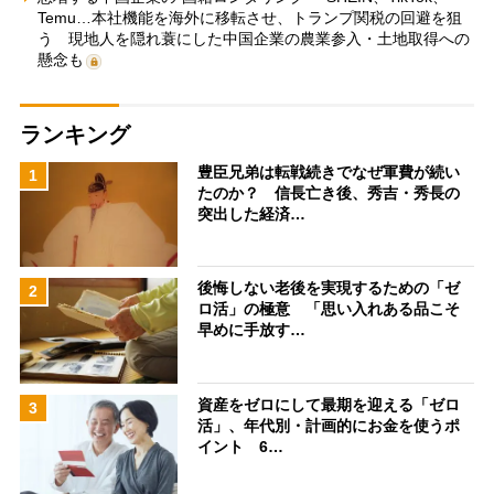
Temu…本社機能を海外に移転させ、トランプ関税の回避を狙
う 現地人を隠れ蓑にした中国企業の農業参入・土地取得への
懸念も
ランキング
豊臣兄弟は転戦続きでなぜ軍費が続い
1
たのか？ 信長亡き後、秀吉・秀長の
突出した経済…
後悔しない老後を実現するための「ゼ
2
ロ活」の極意 「思い入れある品こそ
早めに手放す…
資産をゼロにして最期を迎える「ゼロ
3
活」、年代別・計画的にお金を使うポ
イント 6…