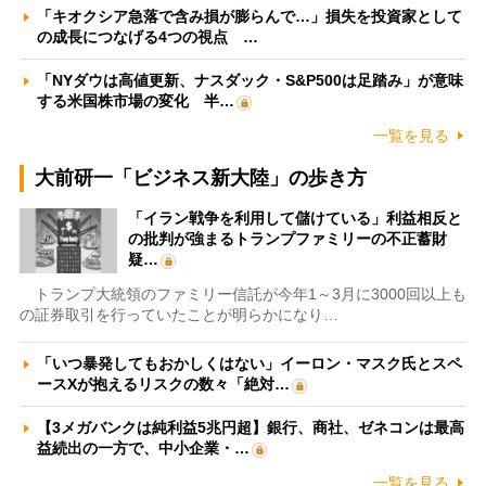
「キオクシア急落で含み損が膨らんで…」損失を投資家として
の成長につなげる4つの視点 …
「NYダウは高値更新、ナスダック・S&P500は足踏み」が意味
する米国株市場の変化 半…
一覧を見る
大前研一「ビジネス新大陸」の歩き方
「イラン戦争を利用して儲けている」利益相反と
の批判が強まるトランプファミリーの不正蓄財
疑…
トランプ大統領のファミリー信託が今年1～3月に3000回以上も
の証券取引を行っていたことが明らかになり…
「いつ暴発してもおかしくはない」イーロン・マスク氏とスペ
ースXが抱えるリスクの数々「絶対…
【3メガバンクは純利益5兆円超】銀行、商社、ゼネコンは最高
益続出の一方で、中小企業・…
一覧を見る