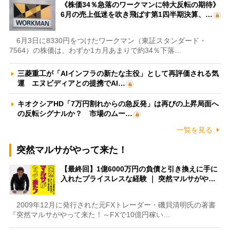
《株価34％急落のワークマンに特大反転の期待》
6月の売上低迷を吹き飛ばす第1四半期決算、…
6月3日に8330円をつけたワークマン（東証スタンダード・
7564）の株価は、わずか1カ月あまりで約34％下落…
三菱重工が「AIインフラの新たな主役」として再評価される気
運 エヌビディアとの提携でAI…
キオクシアHD「7万円割れからの急反発」は再びの上昇局面へ
の反転シグナルか？ 市場のムー…
一覧を見る
突然マルサがやって来た！
【最終回】1億6000万円の負債と引き換えに手に
入れたプライスレスな経験 ｜ 突然マルサがや…
2009年12月に発行された元FXトレーダー・磯貝清明氏の著書
『突然マルサがやって来た！～FXで10億円稼い…