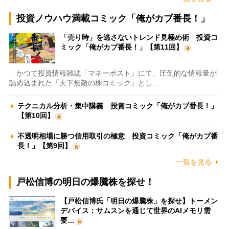
投資ノウハウ満載コミック「俺がカブ番長！」
「売り時」を逃さないトレンド見極め術 投資コ
ミック「俺がカブ番長！」【第11回】
かつて投資情報雑誌「マネーポスト」にて、圧倒的な情報量が
詰め込まれた「天下無敵の株コミック」とし…
テクニカル分析・集中講義 投資コミック「俺がカブ番長！」
【第10回】
不透明相場に勝つ信用取引の極意 投資コミック「俺がカブ番
長！」【第9回】
一覧を見る
戸松信博の明日の爆騰株を探せ！
【戸松信博氏「明日の爆騰株」を探せ】トーメン
デバイス：サムスンを通じて世界のAIメモリ需
要…