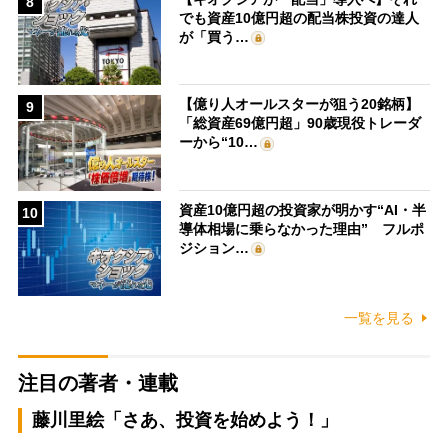
8
でも資産10億円超の配当株投資の達人
が「買う…
【億り人オールスターが狙う20銘柄】
9
「総資産69億円超」90歳現役トレーダ
ーから“10…
資産10億円超の投資家が明かす“AI・半
10
導体相場に乗らなかった理由” フルポ
ジション…
一覧を見る
注目の著者・連載
藤川里絵「さあ、投資を始めよう！」