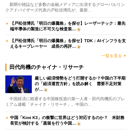
新聞や雑誌など多数の金融メディアに出演するグローバルリン
クアドバイザーズ代表の戸松信博氏が、最新…
【戸松信博氏「明日の爆騰株」を探せ】レーザーテック：最先
端半導体の製造に不可欠な検査装…
【戸松信博氏「明日の爆騰株」を探せ】TDK：AIインフラを支
えるキープレーヤー 成長の再評…
一覧を見る
田代尚機のチャイナ・リサーチ
厳しい経済情勢をどう打開するか？中国の下半期
の「経済運営方針」を読み解く 需要不足対策
が…
中国経済に精通する中国株投資の第一人者・田代尚機氏のプレ
ミアム連載「チャイナ・リサーチ」。中国の…
中国「Kimi K3」の衝撃に世界はどう対応するのか？ 米財務
長官が検討する「蒸留を行う中国…