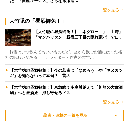
た 「日産ルークス」さらなる躍進…
一覧を見る
大竹聡の「昼酒御免！」
【大竹聡の昼酒御免！】「ネグローニ」「山崎」
「マンハッタン」新宿三丁目の隠れ家バーで1…
お酒はいつ飲んでもいいものだが、昼から飲むお酒にはまた格
別の味わいがある――。ライター・作家の大竹…
【大竹聡の昼酒御免！】今の若者は「なめろう」や「キヌカツ
ギ」を知らないって本当？ 昔の…
【大竹聡の昼酒御免！】京急線で多摩川越えて「川崎の大衆酒
場」へと昼酒旅 押し寄せるノス…
一覧を見る
著者・連載の一覧を見る