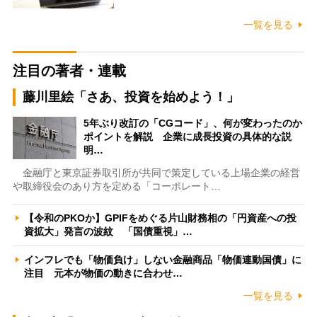
一覧を見る
注目の著者・連載
藤川里絵「さあ、投資を始めよう！」
5年ぶり改訂の「CGコード」、何が変わったのか
ポイントを解説 企業に成長投資の具体的な説
明…
金融庁と東京証券取引所が共同で策定している上場企業の経営
や取締役会のあり方を定める「コーポレート…
【令和のPKOか】GPIFをめぐる片山財務相の「円資産への投
資拡大」発言の波紋 「国債重視」…
インフレでも「物価負け」しない金融商品「物価連動国債」に
注目 元本が物価の動きに合わせ…
一覧を見る