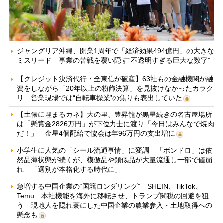
ジャングリア沖縄、開業1周年で「経済効果494億円」の大きな
ミスリード 事業の苦戦を覆い隠す“不透明すぎる巨大な数字”
【クレジット決済代行・全東信が破産】63社もの金融機関が融
資をしながら「20年以上の粉飾決算」を見抜けなかったカラク
リ 営業現場では“自転車操業”の焦りも表出していた
【土俵に埋まるカネ】大の里、豊昇龍が黒星続きの名古屋場所
は「懸賞金2826万円」が下位力士に渡り「今日はみんなで焼肉
だ！」 金星4個配給で協会は年96万円の支出増に
小学生に人気の「シール流通事情」に変調 「ボンドロ」は依
然品薄状態が続くが、模倣品や類似品が大量流通し一部で値崩
れ 「選別が本格化する時代に」
急増する中国企業の“国籍ロンダリング” SHEIN、TikTok、
Temu…本社機能を海外に移転させ、トランプ関税の回避を狙
う 現地人を隠れ蓑にした中国企業の農業参入・土地取得への
懸念も