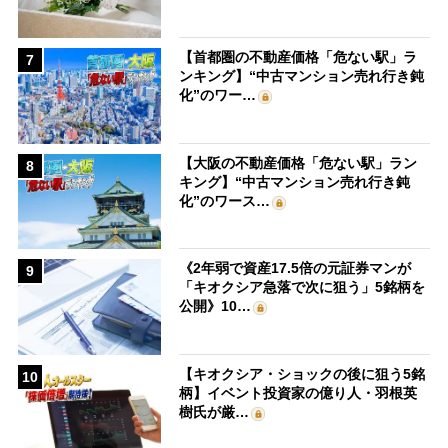
【首都圏の不動産価格「危ない駅」ラ
7
ンキング】“中古マンション売れ行き鈍
化”のワー…
【大阪の不動産価格「危ない駅」ラン
8
キング】“中古マンション売れ行き鈍
化”のワース…
《2年弱で資産17.5倍の元証券マンが
9
「キオクシア急落で次に狙う」5銘柄を
公開》10…
【キオクシア・ショックの後に狙う5銘
10
柄】イベント投資家の億り人・羽根英
樹氏が厳…