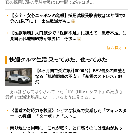
官の採用試験の受験者数は10年間で2分の1以…
【安全・安心ニッポンの危機】採用試験受験者数は10年間で2
分の1以下に！ 出生数減がも…
【医療崩壊】人口減少で「医師不足」に加えて「患者不足」に
見舞われ地域医療が限界に 今後…
一覧を見る
快適クルマ生活 乗ってみた、使ってみた
【4ヶ月間で受注累計6000台】BEV普及の障壁と
なる「航続距離の不安」「充電のストレス」解
消…
あれほどもてはやされていた「EV（BEV）シフト」の潮流も、
最近では減速基調になっているように見える。…
《雪道の対応力を検証》シビアな状況で実感した「フォレスタ
ー」の真価 「ターボ」と「スト…
乗り込むと同時に「これが軽？」と戸惑うのには理由があっ