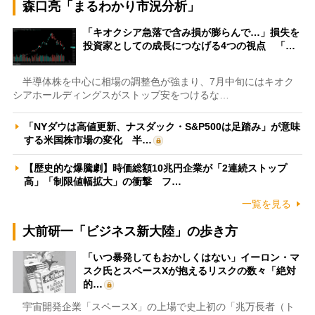
森口亮「まるわかり市況分析」
「キオクシア急落で含み損が膨らんで…」損失を
投資家としての成長につなげる4つの視点 「…
半導体株を中心に相場の調整色が強まり、7月中旬にはキオク
シアホールディングスがストップ安をつけるな…
「NYダウは高値更新、ナスダック・S&P500は足踏み」が意味
する米国株市場の変化 半…
【歴史的な爆騰劇】時価総額10兆円企業が「2連続ストップ
高」「制限値幅拡大」の衝撃 フ…
一覧を見る
大前研一「ビジネス新大陸」の歩き方
「いつ暴発してもおかしくはない」イーロン・マ
スク氏とスペースXが抱えるリスクの数々「絶対
的…
宇宙開発企業「スペースX」の上場で史上初の「兆万長者（ト