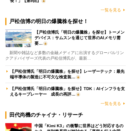
長！」【第9回】
一覧を見る
戸松信博の明日の爆騰株を探せ！
【戸松信博氏「明日の爆騰株」を探せ】トーメン
デバイス：サムスンを通じて世界のAIメモリ需
要…
新聞や雑誌など多数の金融メディアに出演するグローバルリン
クアドバイザーズ代表の戸松信博氏が、最新…
【戸松信博氏「明日の爆騰株」を探せ】レーザーテック：最先
端半導体の製造に不可欠な検査装…
【戸松信博氏「明日の爆騰株」を探せ】TDK：AIインフラを支
えるキープレーヤー 成長の再評…
一覧を見る
田代尚機のチャイナ・リサーチ
中国「Kimi K3」の衝撃に世界はどう対応するの