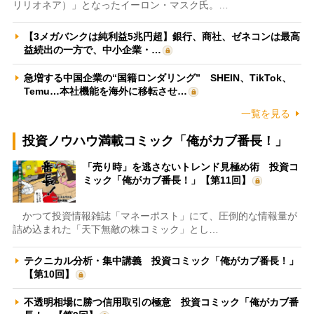
リリオネア）」となったイーロン・マスク氏。…
【3メガバンクは純利益5兆円超】銀行、商社、ゼネコンは最高
益続出の一方で、中小企業・…
急増する中国企業の“国籍ロンダリング” SHEIN、TikTok、
Temu…本社機能を海外に移転させ…
一覧を見る
投資ノウハウ満載コミック「俺がカブ番長！」
「売り時」を逃さないトレンド見極め術 投資コ
ミック「俺がカブ番長！」【第11回】
かつて投資情報雑誌「マネーポスト」にて、圧倒的な情報量が
詰め込まれた「天下無敵の株コミック」とし…
テクニカル分析・集中講義 投資コミック「俺がカブ番長！」
【第10回】
不透明相場に勝つ信用取引の極意 投資コミック「俺がカブ番