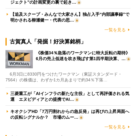
ジェクト”の計画変更の裏で起き…
【追及スクープ・みんなで大家さん】独占入手“内部議事録”で
明かされる柳瀬健一・代表の思…
一覧を見る
古賀真人「発掘！好決算銘柄」
《株価34％急落のワークマンに特大反転の期待》
6月の売上低迷を吹き飛ばす第1四半期決算、…
6月3日に8330円をつけたワークマン（東証スタンダード・
7564）の株価は、わずか1カ月あまりで約34％下落…
三菱重工が「AIインフラの新たな主役」として再評価される気
運 エヌビディアとの提携でAI…
キオクシアHD「7万円割れからの急反発」は再びの上昇局面へ
の反転シグナルか？ 市場のムー…
一覧を見る