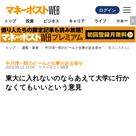
ログイン
トップ
投資
ビジネス
キャリア
ライフ
マネー
トップ
連載・著者
中川淳一郎のビールと仕事がある幸せ
東大に入れないの
中川淳一郎のビールと仕事がある幸せ
2018.09.15 16:00
マネーポストWEB
東大に入れないのならあえて大学に行か
なくてもいいという意見
Loaded
:
100.00%
/
Unmute