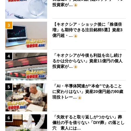
投資家が…
【キオクシア・ショック後に「株価倍
3
増」も期待できる注目銘柄5選】資産3
億円超・…
「キオクシアが今後も利益を出し続け
4
るかは分からない」資産11億円の個人
投資家が…
「AI・半導体関連が“本命”であること
5
に変わりはない」資産20億円超の90歳
現役トレー…
「失敗すると取り返しがつかない」葬
6
儀社の手を借りない「DIY葬」の落とし
穴 素人には…