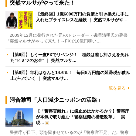
突然マルサがやって来た！
【最終回】1億6000万円の負債と引き換えに手に
入れたプライスレスな経験 ｜ 突然マルサがや…
2009年12月に発行された元FXトレーダー・磯貝清明氏の著書
『突然マルサがやって来た！～FXで10億円稼い…
【第9回】もう一度FXでリベンジ！ 種銭は差し押さえを免れ
た”ヒミツのお金” ｜ 突然マルサ…
【第8回】年利はなんと14.6％！ 毎日5万円超の延滞税が積み
上がっていく ｜ 突然マルサ…
一覧を見る
河合雅司「人口減少ニッポンの活路」
【「警察官離れ」に歯止めはかかるか？】警察庁
が本気で取り組む「警察組織の構造改革」 実
現…
警察庁が目下、頭を悩ませているのが「警察官不足」だ。警察