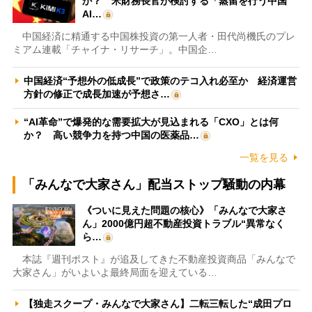
か？ 米財務長官が検討する「蒸留を行う中国
AI…
中国経済に精通する中国株投資の第一人者・田代尚機氏のプレ
ミアム連載「チャイナ・リサーチ」。中国企…
中国経済“予想外の低成長”で政策のテコ入れ必至か 経済運営
方針の修正で成長加速が予想さ…
“AI革命”で爆発的な需要拡大が見込まれる「CXO」とは何
か？ 高い競争力を持つ中国の医薬品…
一覧を見る
「みんなで大家さん」配当ストップ騒動の内幕
《ついに見えた問題の核心》「みんなで大家さ
ん」2000億円超不動産投資トラブル“異常なく
ら…
本誌『週刊ポスト』が追及してきた不動産投資商品「みんなで
大家さん」がいよいよ最終局面を迎えている…
【独走スクープ・みんなで大家さん】二転三転した“成田プロ