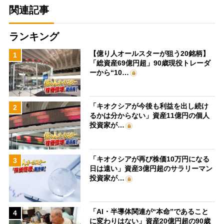
関連記事
ランキング
【億り人オールスターが狙う20銘柄】
1
「総資産69億円超」90歳現役トレーダ
ーから“10…
「キオクシアが今後も利益を出し続け
2
るかは分からない」資産11億円の個人
投資家が…
「キオクシアが再び株価10万円になる
3
日は遠い」資産3億円超のサラリーマン
投資家が…
「AI・半導体関連が“本命”であること
4
に変わりはない」資産20億円超の90歳