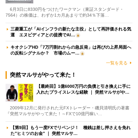
6月3日に8330円をつけたワークマン（東証スタンダード・
7564）の株価は、わずか1カ月あまりで約34％下落…
三菱重工が「AIインフラの新たな主役」として再評価される気
運 エヌビディアとの提携でAI…
キオクシアHD「7万円割れからの急反発」は再びの上昇局面へ
の反転シグナルか？ 市場のムー…
一覧を見る
突然マルサがやって来た！
【最終回】1億6000万円の負債と引き換えに手に
入れたプライスレスな経験 ｜ 突然マルサがや…
2009年12月に発行された元FXトレーダー・磯貝清明氏の著書
『突然マルサがやって来た！～FXで10億円稼い…
【第9回】もう一度FXでリベンジ！ 種銭は差し押さえを免れ
た”ヒミツのお金” ｜ 突然マルサ…