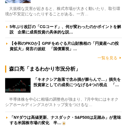
大規模な災害が起きると、株式市場が大きく動いたり、取引環
境が不安定になったりすることがある。一方…
5年ぶり改訂の「CGコード」、何が変わったのかポイントを解
説 企業に成長投資の具体的な説…
【令和のPKOか】GPIFをめぐる片山財務相の「円資産への投
資拡大」発言の波紋 「国債重視」…
一覧を見る
森口亮「まるわかり市況分析」
「キオクシア急落で含み損が膨らんで…」損失を
投資家としての成長につなげる4つの視点 「…
半導体株を中心に相場の調整色が強まり、7月中旬にはキオク
シアホールディングスがストップ安をつけるな…
「NYダウは高値更新、ナスダック・S&P500は足踏み」が意味
する米国株市場の変化 半…