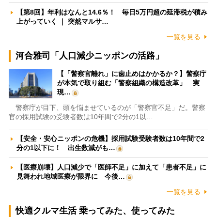
【第8回】年利はなんと14.6％！ 毎日5万円超の延滞税が積み
上がっていく ｜ 突然マルサ…
一覧を見る
河合雅司「人口減少ニッポンの活路」
【「警察官離れ」に歯止めはかかるか？】警察庁
が本気で取り組む「警察組織の構造改革」 実
現…
警察庁が目下、頭を悩ませているのが「警察官不足」だ。警察
官の採用試験の受験者数は10年間で2分の1以…
【安全・安心ニッポンの危機】採用試験受験者数は10年間で2
分の1以下に！ 出生数減がも…
【医療崩壊】人口減少で「医師不足」に加えて「患者不足」に
見舞われ地域医療が限界に 今後…
一覧を見る
快適クルマ生活 乗ってみた、使ってみた