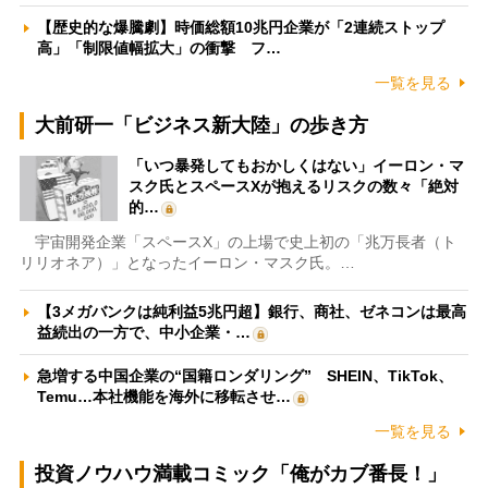
【歴史的な爆騰劇】時価総額10兆円企業が「2連続ストップ
高」「制限値幅拡大」の衝撃 フ…
一覧を見る
大前研一「ビジネス新大陸」の歩き方
「いつ暴発してもおかしくはない」イーロン・マ
スク氏とスペースXが抱えるリスクの数々「絶対
的…
宇宙開発企業「スペースX」の上場で史上初の「兆万長者（ト
リリオネア）」となったイーロン・マスク氏。…
【3メガバンクは純利益5兆円超】銀行、商社、ゼネコンは最高
益続出の一方で、中小企業・…
急増する中国企業の“国籍ロンダリング” SHEIN、TikTok、
Temu…本社機能を海外に移転させ…
一覧を見る
投資ノウハウ満載コミック「俺がカブ番長！」