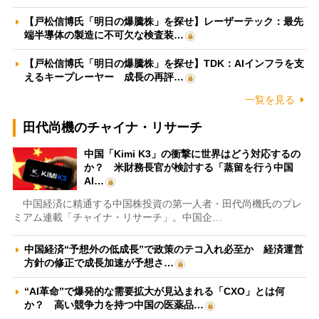
【戸松信博氏「明日の爆騰株」を探せ】レーザーテック：最先
端半導体の製造に不可欠な検査装…
【戸松信博氏「明日の爆騰株」を探せ】TDK：AIインフラを支
えるキープレーヤー 成長の再評…
一覧を見る
田代尚機のチャイナ・リサーチ
中国「Kimi K3」の衝撃に世界はどう対応するの
か？ 米財務長官が検討する「蒸留を行う中国
AI…
中国経済に精通する中国株投資の第一人者・田代尚機氏のプレ
ミアム連載「チャイナ・リサーチ」。中国企…
中国経済“予想外の低成長”で政策のテコ入れ必至か 経済運営
方針の修正で成長加速が予想さ…
“AI革命”で爆発的な需要拡大が見込まれる「CXO」とは何
か？ 高い競争力を持つ中国の医薬品…