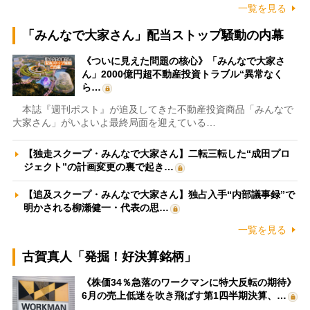
一覧を見る
「みんなで大家さん」配当ストップ騒動の内幕
《ついに見えた問題の核心》「みんなで大家さ
ん」2000億円超不動産投資トラブル“異常なく
ら…
本誌『週刊ポスト』が追及してきた不動産投資商品「みんなで
大家さん」がいよいよ最終局面を迎えている…
【独走スクープ・みんなで大家さん】二転三転した“成田プロ
ジェクト”の計画変更の裏で起き…
【追及スクープ・みんなで大家さん】独占入手“内部議事録”で
明かされる柳瀬健一・代表の思…
一覧を見る
古賀真人「発掘！好決算銘柄」
《株価34％急落のワークマンに特大反転の期待》
6月の売上低迷を吹き飛ばす第1四半期決算、…