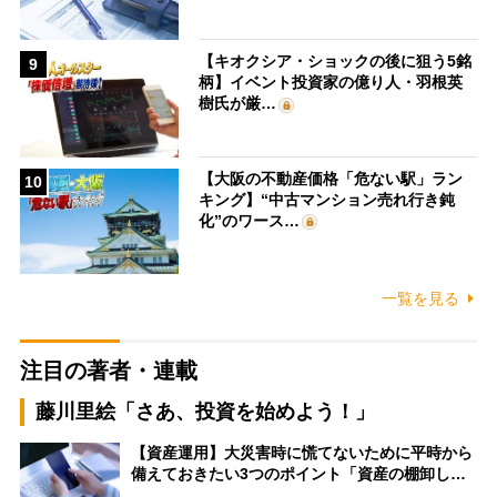
【キオクシア・ショックの後に狙う5銘
9
柄】イベント投資家の億り人・羽根英
樹氏が厳…
【大阪の不動産価格「危ない駅」ラン
10
キング】“中古マンション売れ行き鈍
化”のワース…
一覧を見る
注目の著者・連載
藤川里絵「さあ、投資を始めよう！」
【資産運用】大災害時に慌てないために平時から
備えておきたい3つのポイント「資産の棚卸し…