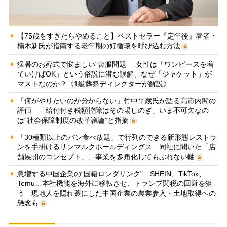
【75歳をすぎたらやめること】ベストセラー『定年後』著者・
楠木新氏が指南する老年期の好循環を呼び込む方法
猛暑のお葬式で悩ましい“喪服問題” 女性は「ワンピースを着
ていけばOK」という俗説に潜む誤解、なぜ「ジャケット」が
マストなのか？《1級葬祭ディレクターが解説》
「何がやりたいのか分からない」竹中平蔵氏が語る高市内閣の
評価 「給付付き税額控除はその場しのぎ」いま不可欠なの
は“社会保障制度の改革議論”と指摘
「30種類以上のパン食べ放題」で行列のできる新形態レストラ
ンを手掛けるサンマルクホールディングス 同社に聞いた「店
舗展開のコンセプト」、事業を多角化してもぶれない軸
急増する中国企業の“国籍ロンダリング” SHEIN、TikTok、
Temu…本社機能を海外に移転させ、トランプ関税の回避を狙
う 現地人を隠れ蓑にした中国企業の農業参入・土地取得への
懸念も