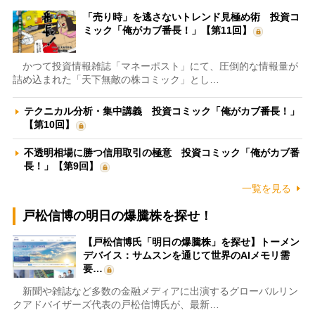
「売り時」を逃さないトレンド見極め術 投資コ
ミック「俺がカブ番長！」【第11回】
かつて投資情報雑誌「マネーポスト」にて、圧倒的な情報量が
詰め込まれた「天下無敵の株コミック」とし…
テクニカル分析・集中講義 投資コミック「俺がカブ番長！」
【第10回】
不透明相場に勝つ信用取引の極意 投資コミック「俺がカブ番
長！」【第9回】
一覧を見る
戸松信博の明日の爆騰株を探せ！
【戸松信博氏「明日の爆騰株」を探せ】トーメン
デバイス：サムスンを通じて世界のAIメモリ需
要…
新聞や雑誌など多数の金融メディアに出演するグローバルリン
クアドバイザーズ代表の戸松信博氏が、最新…