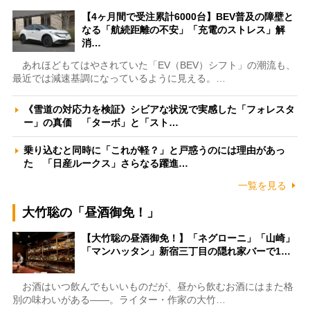
【4ヶ月間で受注累計6000台】BEV普及の障壁と
なる「航続距離の不安」「充電のストレス」解
消…
あれほどもてはやされていた「EV（BEV）シフト」の潮流も、
最近では減速基調になっているように見える。…
《雪道の対応力を検証》シビアな状況で実感した「フォレスタ
ー」の真価 「ターボ」と「スト…
乗り込むと同時に「これが軽？」と戸惑うのには理由があっ
た 「日産ルークス」さらなる躍進…
一覧を見る
大竹聡の「昼酒御免！」
【大竹聡の昼酒御免！】「ネグローニ」「山崎」
「マンハッタン」新宿三丁目の隠れ家バーで1…
お酒はいつ飲んでもいいものだが、昼から飲むお酒にはまた格
別の味わいがある――。ライター・作家の大竹…