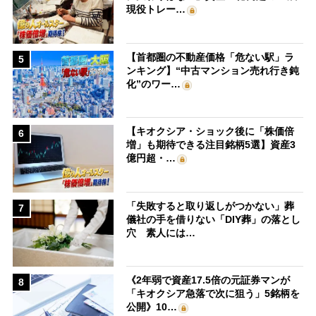
現役トレー…
【首都圏の不動産価格「危ない駅」ラ
5
ンキング】“中古マンション売れ行き鈍
化”のワー…
【キオクシア・ショック後に「株価倍
6
増」も期待できる注目銘柄5選】資産3
億円超・…
「失敗すると取り返しがつかない」葬
7
儀社の手を借りない「DIY葬」の落とし
穴 素人には…
《2年弱で資産17.5倍の元証券マンが
8
「キオクシア急落で次に狙う」5銘柄を
公開》10…