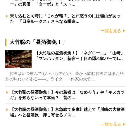
ー」の真価 「ターボ」と「スト…
乗り込むと同時に「これが軽？」と戸惑うのには理由があっ
た 「日産ルークス」さらなる躍進…
一覧を見る
大竹聡の「昼酒御免！」
【大竹聡の昼酒御免！】「ネグローニ」「山崎」
「マンハッタン」新宿三丁目の隠れ家バーで1…
お酒はいつ飲んでもいいものだが、昼から飲むお酒にはまた格
別の味わいがある――。ライター・作家の大竹…
【大竹聡の昼酒御免！】今の若者は「なめろう」や「キヌカツ
ギ」を知らないって本当？ 昔の…
【大竹聡の昼酒御免！】京急線で多摩川越えて「川崎の大衆酒
場」へと昼酒旅 押し寄せるノス…
一覧を見る