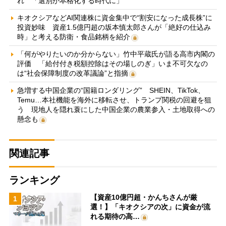
れ 「選別が本格化する時代に」
キオクシアなどAI関連株に資金集中で“割安になった成長株”に
投資妙味 資産1.5億円超の坂本慎太郎さんが「絶好の仕込み
時」と考える防衛・食品銘柄を紹介
「何がやりたいのか分からない」竹中平蔵氏が語る高市内閣の
評価 「給付付き税額控除はその場しのぎ」いま不可欠なの
は“社会保障制度の改革議論”と指摘
急増する中国企業の“国籍ロンダリング” SHEIN、TikTok、
Temu…本社機能を海外に移転させ、トランプ関税の回避を狙
う 現地人を隠れ蓑にした中国企業の農業参入・土地取得への
懸念も
関連記事
ランキング
【資産10億円超・かんちさんが厳
1
選！】「キオクシアの次」に資金が流
れる期待の高…