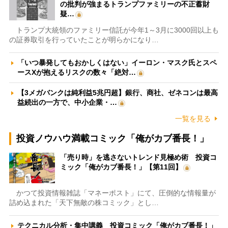
の批判が強まるトランプファミリーの不正蓄財
疑…
トランプ大統領のファミリー信託が今年1～3月に3000回以上も
の証券取引を行っていたことが明らかになり…
「いつ暴発してもおかしくはない」イーロン・マスク氏とスペ
ースXが抱えるリスクの数々「絶対…
【3メガバンクは純利益5兆円超】銀行、商社、ゼネコンは最高
益続出の一方で、中小企業・…
一覧を見る
投資ノウハウ満載コミック「俺がカブ番長！」
「売り時」を逃さないトレンド見極め術 投資コ
ミック「俺がカブ番長！」【第11回】
かつて投資情報雑誌「マネーポスト」にて、圧倒的な情報量が
詰め込まれた「天下無敵の株コミック」とし…
テクニカル分析・集中講義 投資コミック「俺がカブ番長！」