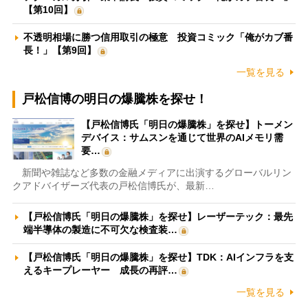
【第10回】
不透明相場に勝つ信用取引の極意 投資コミック「俺がカブ番
長！」【第9回】
一覧を見る
戸松信博の明日の爆騰株を探せ！
【戸松信博氏「明日の爆騰株」を探せ】トーメン
デバイス：サムスンを通じて世界のAIメモリ需
要…
新聞や雑誌など多数の金融メディアに出演するグローバルリン
クアドバイザーズ代表の戸松信博氏が、最新…
【戸松信博氏「明日の爆騰株」を探せ】レーザーテック：最先
端半導体の製造に不可欠な検査装…
【戸松信博氏「明日の爆騰株」を探せ】TDK：AIインフラを支
えるキープレーヤー 成長の再評…
一覧を見る