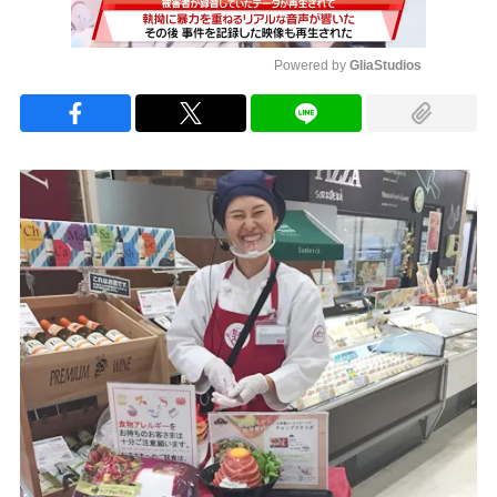
Powered by 
GliaStudios
Mute