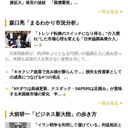
資拡大」発言の波紋 「国債重視」…
一覧を見る
森口亮「まるわかり市況分析」
「トレンド転換のスイッチになり得る」“介入慣
れ”した市場心理を変える「日米協調為替介入」
…
日米両政府が、約28年ぶりとなる円買いの協調介入に踏み切っ
た。米国も追加介入を辞さない姿勢を示して…
「キオクシア急落で含み損が膨らんで…」損失を投資家として
の成長につなげる4つの視点 …
「NYダウは高値更新、ナスダック・S&P500は足踏み」が意味
する米国株市場の変化 半…
一覧を見る
大前研一「ビジネス新大陸」の歩き方
「イラン戦争を利用して儲けている」利益相反と