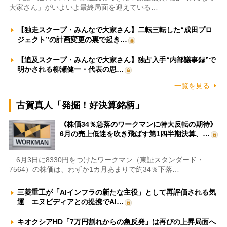
大家さん」がいよいよ最終局面を迎えている…
【独走スクープ・みんなで大家さん】二転三転した“成田プロ
ジェクト”の計画変更の裏で起き…
【追及スクープ・みんなで大家さん】独占入手“内部議事録”で
明かされる柳瀬健一・代表の思…
一覧を見る
古賀真人「発掘！好決算銘柄」
《株価34％急落のワークマンに特大反転の期待》
6月の売上低迷を吹き飛ばす第1四半期決算、…
6月3日に8330円をつけたワークマン（東証スタンダード・
7564）の株価は、わずか1カ月あまりで約34％下落…
三菱重工が「AIインフラの新たな主役」として再評価される気
運 エヌビディアとの提携でAI…
キオクシアHD「7万円割れからの急反発」は再びの上昇局面へ