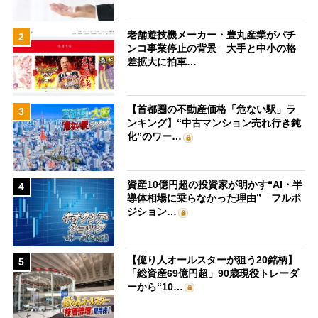
老舗遊技機メーカー・豊丸産業がパチ
2
ンコ事業停止の背景 大手と中小の格
差拡大に拍車…
【首都圏の不動産価格「危ない駅」ラ
3
ンキング】“中古マンション売れ行き鈍
化”のワー…
資産10億円超の投資家が明かす“AI・半
4
導体相場に乗らなかった理由” フルポ
ジション…
【億り人オールスターが狙う20銘柄】
5
「総資産69億円超」90歳現役トレーダ
ーから“10…