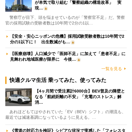
が本気で取り組む「警察組織の構造改革」 実
現…
警察庁が目下、頭を悩ませているのが「警察官不足」だ。警察
官の採用試験の受験者数は10年間で2分の1以…
【安全・安心ニッポンの危機】採用試験受験者数は10年間で2
分の1以下に！ 出生数減がも…
【医療崩壊】人口減少で「医師不足」に加えて「患者不足」に
見舞われ地域医療が限界に 今後…
一覧を見る
快適クルマ生活 乗ってみた、使ってみた
【4ヶ月間で受注累計6000台】BEV普及の障壁と
なる「航続距離の不安」「充電のストレス」解
消…
あれほどもてはやされていた「EV（BEV）シフト」の潮流も、
最近では減速基調になっているように見える。…
《雪道の対応力を検証》シビアな状況で実感した「フォレスタ