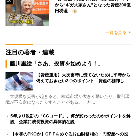
10
から“ギガ大家さん”となった資産200億
円税理…
一覧を見る
注目の著者・連載
藤川里絵「さあ、投資を始めよう！」
【資産運用】大災害時に慌てないために平時から
備えておきたい3つのポイント「資産の棚卸し…
大規模な災害が起きると、株式市場が大きく動いたり、取引環
境が不安定になったりすることがある。一方…
5年ぶり改訂の「CGコード」、何が変わったのかポイントを解
説 企業に成長投資の具体的な説…
【令和のPKOか】GPIFをめぐる片山財務相の「円資産への投