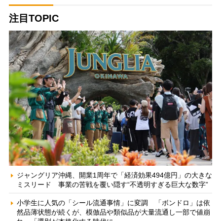
注目TOPIC
ジャングリア沖縄、開業1周年で「経済効果494億円」の大きな
ミスリード 事業の苦戦を覆い隠す“不透明すぎる巨大な数字”
小学生に人気の「シール流通事情」に変調 「ボンドロ」は依
然品薄状態が続くが、模倣品や類似品が大量流通し一部で値崩