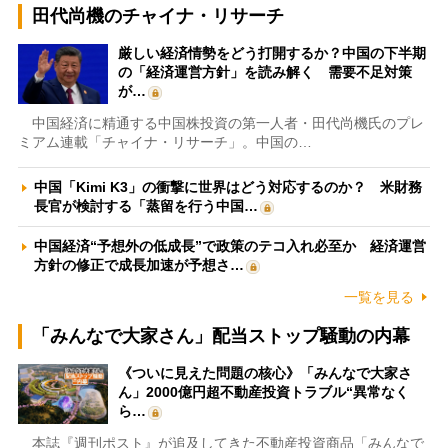
田代尚機のチャイナ・リサーチ
厳しい経済情勢をどう打開するか？中国の下半期
の「経済運営方針」を読み解く 需要不足対策
が…
中国経済に精通する中国株投資の第一人者・田代尚機氏のプレ
ミアム連載「チャイナ・リサーチ」。中国の…
中国「Kimi K3」の衝撃に世界はどう対応するのか？ 米財務
長官が検討する「蒸留を行う中国…
中国経済“予想外の低成長”で政策のテコ入れ必至か 経済運営
方針の修正で成長加速が予想さ…
一覧を見る
「みんなで大家さん」配当ストップ騒動の内幕
《ついに見えた問題の核心》「みんなで大家さ
ん」2000億円超不動産投資トラブル“異常なく
ら…
本誌『週刊ポスト』が追及してきた不動産投資商品「みんなで