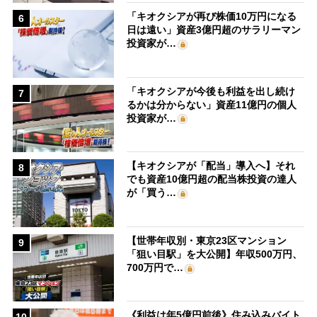
「キオクシアが再び株価10万円になる
6
日は遠い」資産3億円超のサラリーマン
投資家が…
「キオクシアが今後も利益を出し続け
7
るかは分からない」資産11億円の個人
投資家が…
【キオクシアが「配当」導入へ】それ
8
でも資産10億円超の配当株投資の達人
が「買う…
【世帯年収別・東京23区マンション
9
「狙い目駅」を大公開】年収500万円、
700万円で…
《利益は年5億円前後》住み込みバイト