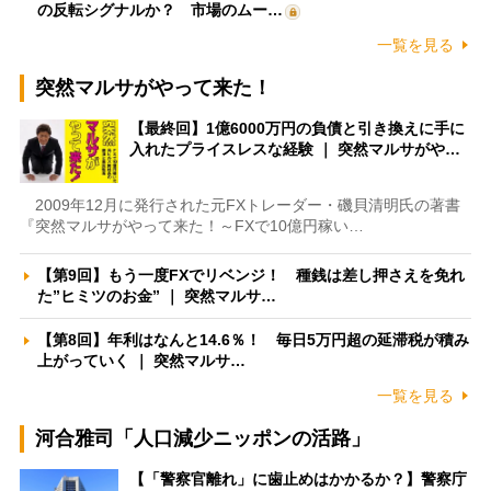
の反転シグナルか？ 市場のムー…
一覧を見る
突然マルサがやって来た！
【最終回】1億6000万円の負債と引き換えに手に
入れたプライスレスな経験 ｜ 突然マルサがや…
2009年12月に発行された元FXトレーダー・磯貝清明氏の著書
『突然マルサがやって来た！～FXで10億円稼い…
【第9回】もう一度FXでリベンジ！ 種銭は差し押さえを免れ
た”ヒミツのお金” ｜ 突然マルサ…
【第8回】年利はなんと14.6％！ 毎日5万円超の延滞税が積み
上がっていく ｜ 突然マルサ…
一覧を見る
河合雅司「人口減少ニッポンの活路」
【「警察官離れ」に歯止めはかかるか？】警察庁