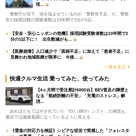
現…
警察庁が目下、頭を悩ませているのが「警察官不足」だ。警察
官の採用試験の受験者数は10年間で2分の1以…
【安全・安心ニッポンの危機】採用試験受験者数は10年間で2
分の1以下に！ 出生数減がも…
【医療崩壊】人口減少で「医師不足」に加えて「患者不足」に
見舞われ地域医療が限界に 今後…
一覧を見る
快適クルマ生活 乗ってみた、使ってみた
【4ヶ月間で受注累計6000台】BEV普及の障壁と
なる「航続距離の不安」「充電のストレス」解
消…
あれほどもてはやされていた「EV（BEV）シフト」の潮流も、
最近では減速基調になっているように見える。…
《雪道の対応力を検証》シビアな状況で実感した「フォレスタ