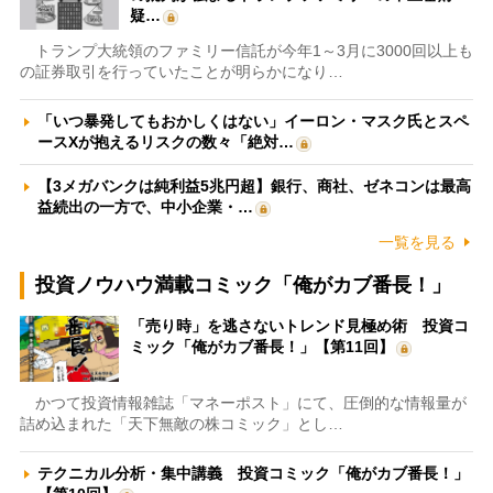
疑…
トランプ大統領のファミリー信託が今年1～3月に3000回以上も
の証券取引を行っていたことが明らかになり…
「いつ暴発してもおかしくはない」イーロン・マスク氏とスペ
ースXが抱えるリスクの数々「絶対…
【3メガバンクは純利益5兆円超】銀行、商社、ゼネコンは最高
益続出の一方で、中小企業・…
一覧を見る
投資ノウハウ満載コミック「俺がカブ番長！」
「売り時」を逃さないトレンド見極め術 投資コ
ミック「俺がカブ番長！」【第11回】
かつて投資情報雑誌「マネーポスト」にて、圧倒的な情報量が
詰め込まれた「天下無敵の株コミック」とし…
テクニカル分析・集中講義 投資コミック「俺がカブ番長！」