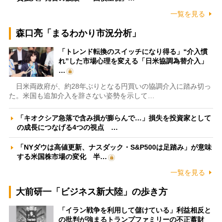
一覧を見る
森口亮「まるわかり市況分析」
「トレンド転換のスイッチになり得る」“介入慣
れ”した市場心理を変える「日米協調為替介入」
…
日米両政府が、約28年ぶりとなる円買いの協調介入に踏み切っ
た。米国も追加介入を辞さない姿勢を示して…
「キオクシア急落で含み損が膨らんで…」損失を投資家として
の成長につなげる4つの視点 …
「NYダウは高値更新、ナスダック・S&P500は足踏み」が意味
する米国株市場の変化 半…
一覧を見る
大前研一「ビジネス新大陸」の歩き方
「イラン戦争を利用して儲けている」利益相反と
の批判が強まるトランプファミリーの不正蓄財