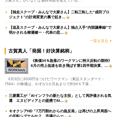
大家さん」がいよいよ最終局面を迎えている…
【独走スクープ・みんなで大家さん】二転三転した“成田プロ
ジェクト”の計画変更の裏で起き…
【追及スクープ・みんなで大家さん】独占入手“内部議事録”で
明かされる柳瀬健一・代表の思…
一覧を見る
古賀真人「発掘！好決算銘柄」
《株価34％急落のワークマンに特大反転の期待》
6月の売上低迷を吹き飛ばす第1四半期決算、…
6月3日に8330円をつけたワークマン（東証スタンダード・
7564）の株価は、わずか1カ月あまりで約34％下落…
三菱重工が「AIインフラの新たな主役」として再評価される気
運 エヌビディアとの提携でAI…
キオクシアHD「7万円割れからの急反発」は再びの上昇局面へ
の反転シグナルか？ 市場のムー…