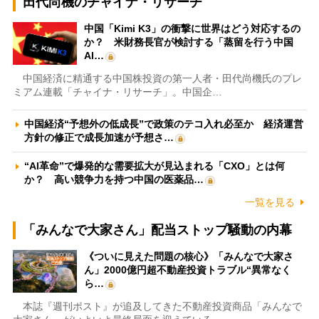
田代尚機のチャイナ・リサーチ
中国「Kimi K3」の衝撃に世界はどう対応するの
か？ 米財務長官が検討する「蒸留を行う中国
AI…
中国経済に精通する中国株投資の第一人者・田代尚機氏のプレ
ミアム連載「チャイナ・リサーチ」。中国企…
中国経済“予想外の低成長”で政策のテコ入れ必至か 経済運営
方針の修正で成長加速が予想さ…
“AI革命”で爆発的な需要拡大が見込まれる「CXO」とは何
か？ 高い競争力を持つ中国の医薬品…
一覧を見る
「みんなで大家さん」配当ストップ騒動の内幕
《ついに見えた問題の核心》「みんなで大家さ
ん」2000億円超不動産投資トラブル“異常なく
ら…
本誌『週刊ポスト』が追及してきた不動産投資商品「みんなで