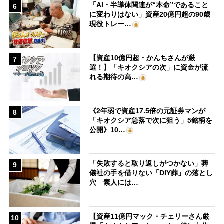
「AI・半導体関連が“本命”であること
6
に変わりはない」資産20億円超の90歳
現役トレー…
【資産10億円超・かんちさんが厳
7
選！】「キオクシアの次」に資金が流
れる期待の高…
《2年弱で資産17.5倍の元証券マンが
8
「キオクシア急落で次に狙う」5銘柄を
公開》10…
「失敗すると取り返しがつかない」葬
9
儀社の手を借りない「DIY葬」の落とし
穴 素人には…
【資産11億円マック・チェリーさん厳
10