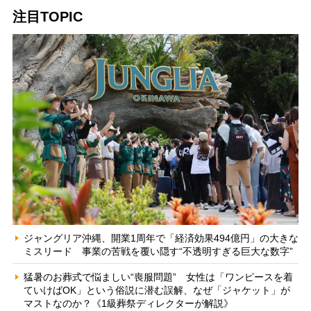
注目TOPIC
ジャングリア沖縄、開業1周年で「経済効果494億円」の大きな
ミスリード 事業の苦戦を覆い隠す“不透明すぎる巨大な数字”
猛暑のお葬式で悩ましい“喪服問題” 女性は「ワンピースを着
ていけばOK」という俗説に潜む誤解、なぜ「ジャケット」が
マストなのか？《1級葬祭ディレクターが解説》