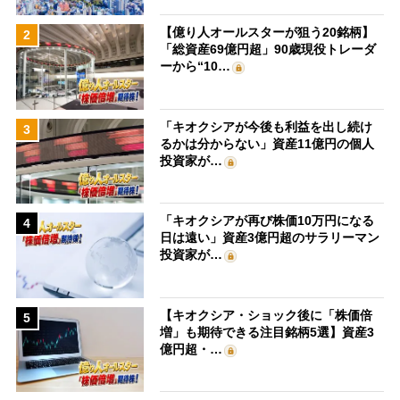
【億り人オールスターが狙う20銘柄】
2
「総資産69億円超」90歳現役トレーダ
ーから“10…
「キオクシアが今後も利益を出し続け
3
るかは分からない」資産11億円の個人
投資家が…
「キオクシアが再び株価10万円になる
4
日は遠い」資産3億円超のサラリーマン
投資家が…
【キオクシア・ショック後に「株価倍
5
増」も期待できる注目銘柄5選】資産3
億円超・…