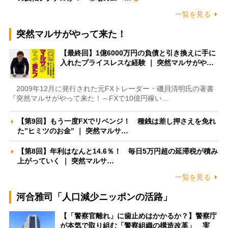
一覧を見る
突然マルサがやって来た！
【最終回】1億6000万円の負債と引き換えに手に
入れたプライスレスな経験 ｜ 突然マルサがや…
2009年12月に発行された元FXトレーダー・磯貝清明氏の著書
『突然マルサがやって来た！～FXで10億円稼い…
【第9回】もう一度FXでリベンジ！ 種銭は差し押さえを免れ
た”ヒミツのお金” ｜ 突然マルサ…
【第8回】年利はなんと14.6％！ 毎日5万円超の延滞税が積み
上がっていく ｜ 突然マルサ…
一覧を見る
河合雅司「人口減少ニッポンの活路」
【「警察官離れ」に歯止めはかかるか？】警察庁
が本気で取り組む「警察組織の構造改革」 実