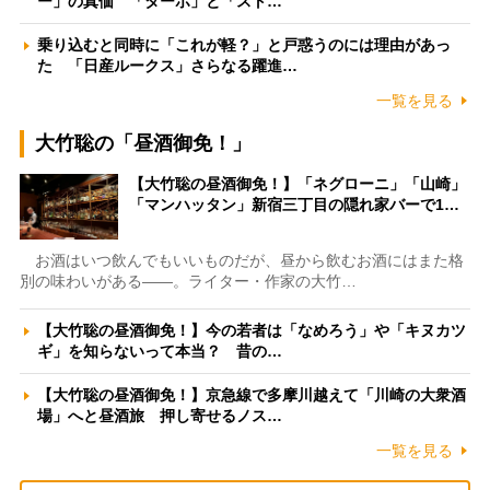
ー」の真価 「ターボ」と「スト…
乗り込むと同時に「これが軽？」と戸惑うのには理由があっ
た 「日産ルークス」さらなる躍進…
一覧を見る
大竹聡の「昼酒御免！」
【大竹聡の昼酒御免！】「ネグローニ」「山崎」
「マンハッタン」新宿三丁目の隠れ家バーで1…
お酒はいつ飲んでもいいものだが、昼から飲むお酒にはまた格
別の味わいがある――。ライター・作家の大竹…
【大竹聡の昼酒御免！】今の若者は「なめろう」や「キヌカツ
ギ」を知らないって本当？ 昔の…
【大竹聡の昼酒御免！】京急線で多摩川越えて「川崎の大衆酒
場」へと昼酒旅 押し寄せるノス…
一覧を見る