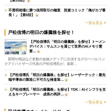
【第10回】
不透明相場に勝つ信用取引の極意 投資コミック「俺がカブ番
長！」【第9回】
一覧を見る
戸松信博の明日の爆騰株を探せ！
【戸松信博氏「明日の爆騰株」を探せ】トーメン
デバイス：サムスンを通じて世界のAIメモリ需
要…
新聞や雑誌など多数の金融メディアに出演するグローバルリン
クアドバイザーズ代表の戸松信博氏が、最新…
【戸松信博氏「明日の爆騰株」を探せ】レーザーテック：最先
端半導体の製造に不可欠な検査装…
【戸松信博氏「明日の爆騰株」を探せ】TDK：AIインフラを支
えるキープレーヤー 成長の再評…
一覧を見る