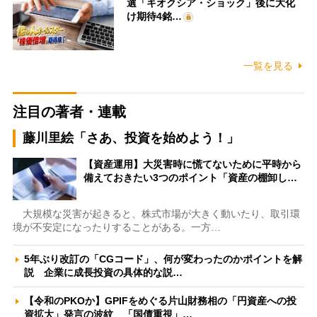
選「キオクシア・ショック」後に大化
け期待4銘…
一覧を見る
注目の著者・連載
藤川里絵「さあ、投資を始めよう！」
【資産運用】大災害時に慌てないために平時から
備えておきたい3つのポイント「資産の棚卸し…
大規模な災害が起きると、株式市場が大きく動いたり、取引環
境が不安定になったりすることがある。一方…
5年ぶり改訂の「CGコード」、何が変わったのかポイントを解
説 企業に成長投資の具体的な説…
【令和のPKOか】GPIFをめぐる片山財務相の「円資産への投
資拡大」発言の波紋 「国債重視」…