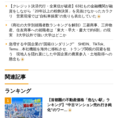
【クレジット決済代行・全東信が破産】63社もの金融機関が融
資をしながら「20年以上の粉飾決算」を見抜けなかったカラク
リ 営業現場では“自転車操業”の焦りも表出していた
《商社の大学別就職者数ランキングを解剖》三菱商事、三井物
産、住友商事への就職者は「東大・早大・慶大で約6割」の現
実 3大学以外で強い大学はどこか
急増する中国企業の“国籍ロンダリング” SHEIN、TikTok、
Temu…本社機能を海外に移転させ、トランプ関税の回避を狙
う 現地人を隠れ蓑にした中国企業の農業参入・土地取得への
懸念も
関連記事
ランキング
【首都圏の不動産価格「危ない駅」ラ
1
ンキング】“中古マンション売れ行き鈍
化”のワー…