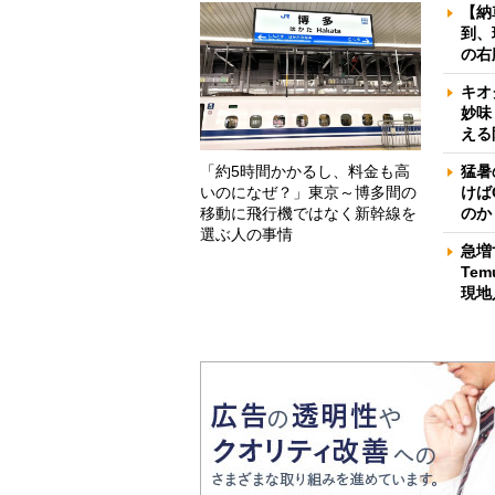
【納
到、
の右
キオ
妙味
える
「約5時間かかるし、料金も高
猛暑
いのになぜ？」東京～博多間の
けば
移動に飛行機ではなく新幹線を
のか
選ぶ人の事情
急増
Te
現地