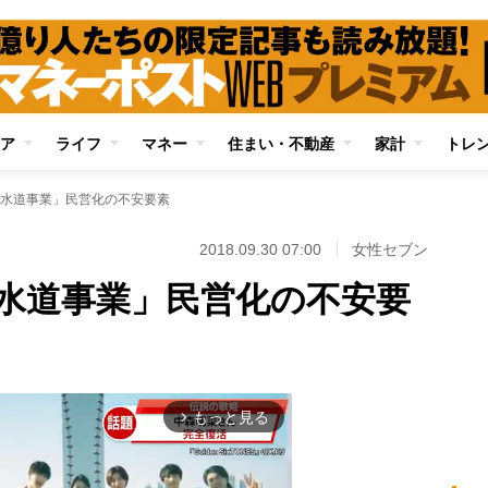
ア
ライフ
マネー
住まい・不動産
家計
トレ
水道事業」民営化の不安要素
2018.09.30 07:00
女性セブン
水道事業」民営化の不安要
もっと見る
arrow_forward_ios