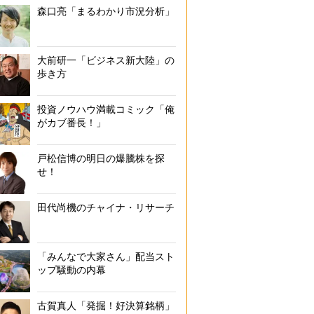
森口亮「まるわかり市況分析」
大前研一「ビジネス新大陸」の
歩き方
投資ノウハウ満載コミック「俺
がカブ番長！」
戸松信博の明日の爆騰株を探
せ！
田代尚機のチャイナ・リサーチ
「みんなで大家さん」配当スト
ップ騒動の内幕
古賀真人「発掘！好決算銘柄」