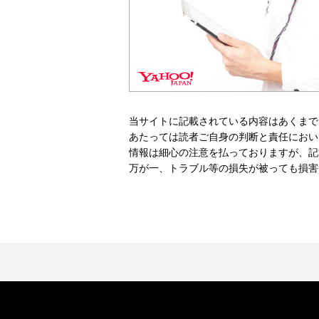
当サイトに記載されている内容はあくまで
あたっては読者ご自身の判断と責任におい
情報は細心の注意を払っておりますが、記
万が一、トラブル等の損失が被っても損害