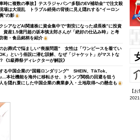
車時に複数の事故】テスラジャパン“多額のEV補助金”で注文殺
現場は大混乱 トラブル続発の背後に見え隠れする“イーロン
腕”の影
クシアなどAI関連株に資金集中で“割安になった成長株”に投資
 資産1.5億円超の坂本慎太郎さんが「絶好の仕込み時」と考
防衛・食品銘柄を紹介
のお葬式で悩ましい“喪服問題” 女性は「ワンピースを着てい
OK」という俗説に潜む誤解、なぜ「ジャケット」がマストな
？《1級葬祭ディレクターが解説》
する中国企業の“国籍ロンダリング” SHEIN、TikTok、
mu…本社機能を海外に移転させ、トランプ関税の回避を狙う
人を隠れ蓑にした中国企業の農業参入・土地取得への懸念も
【お
202