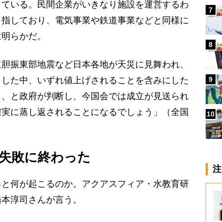
している。民間企業がいきなり施設を運営するわ
7
目指しており、電気事業や鉄道事業などと同様に
は明らかだ。
8
道胆振東部地震など日本各地が天災に見舞われ、
9
うした中、いずれ値上げされることを含みにした
く、と政府が判断し、今国会では成立が見送られ
確実に蒸し返されることになるでしょう」（全国
10
失敗に終わった
注
と何が起こるのか。アクアスフィア・水教育研
橋本淳司さんが言う。