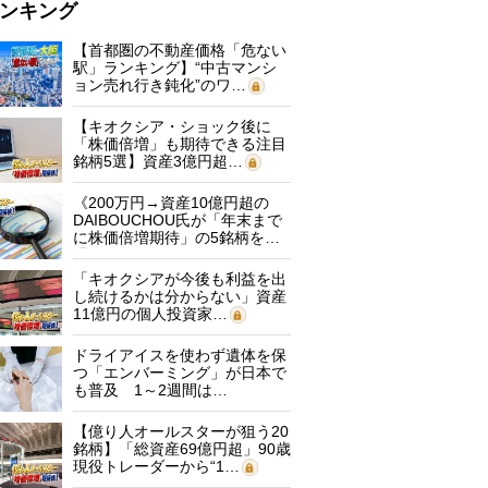
ンキング
【首都圏の不動産価格「危ない
駅」ランキング】“中古マンシ
ョン売れ行き鈍化”のワ…
【キオクシア・ショック後に
「株価倍増」も期待できる注目
銘柄5選】資産3億円超…
《200万円→資産10億円超の
DAIBOUCHOU氏が「年末まで
に株価倍増期待」の5銘柄を…
「キオクシアが今後も利益を出
し続けるかは分からない」資産
11億円の個人投資家…
ドライアイスを使わず遺体を保
つ「エンバーミング」が日本で
も普及 1～2週間は…
【億り人オールスターが狙う20
銘柄】「総資産69億円超」90歳
現役トレーダーから“1…