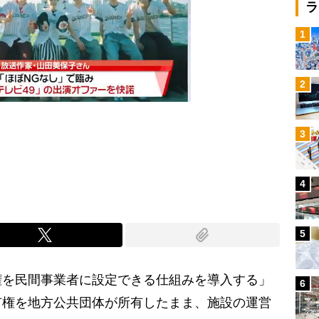
ラ
1
2
3
Mute
4
5
を民間事業者に設定できる仕組みを導入する」
6
有権を地方公共団体が所有したまま、施設の運営