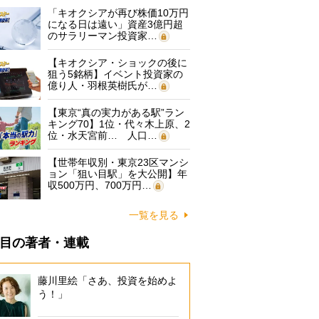
「キオクシアが再び株価10万円
になる日は遠い」資産3億円超
のサラリーマン投資家…
【キオクシア・ショックの後に
狙う5銘柄】イベント投資家の
億り人・羽根英樹氏が…
【東京“真の実力がある駅”ラン
キング70】1位・代々木上原、2
位・水天宮前… 人口…
【世帯年収別・東京23区マンシ
ョン「狙い目駅」を大公開】年
収500万円、700万円…
一覧を見る
目の著者・連載
藤川里絵「さあ、投資を始めよ
う！」