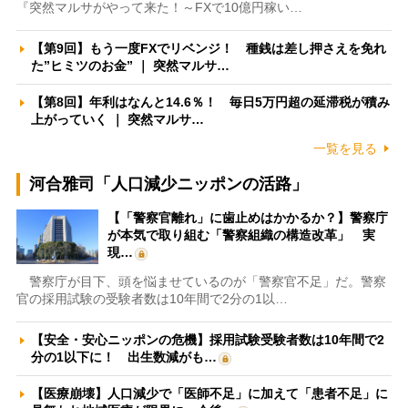
『突然マルサがやって来た！～FXで10億円稼い…
【第9回】もう一度FXでリベンジ！ 種銭は差し押さえを免れ
た”ヒミツのお金” ｜ 突然マルサ…
【第8回】年利はなんと14.6％！ 毎日5万円超の延滞税が積み
上がっていく ｜ 突然マルサ…
一覧を見る
河合雅司「人口減少ニッポンの活路」
【「警察官離れ」に歯止めはかかるか？】警察庁
が本気で取り組む「警察組織の構造改革」 実
現…
警察庁が目下、頭を悩ませているのが「警察官不足」だ。警察
官の採用試験の受験者数は10年間で2分の1以…
【安全・安心ニッポンの危機】採用試験受験者数は10年間で2
分の1以下に！ 出生数減がも…
【医療崩壊】人口減少で「医師不足」に加えて「患者不足」に