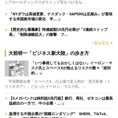
シアホールディングスがストップ安をつけるな…
「NYダウは高値更新、ナスダック・S&P500は足踏み」が意味
する米国株市場の変化 半…
【歴史的な爆騰劇】時価総額10兆円企業が「2連続ストップ
高」「制限値幅拡大」の衝撃 フ…
一覧を見る
大前研一「ビジネス新大陸」の歩き方
「いつ暴発してもおかしくはない」イーロン・マ
スク氏とスペースXが抱えるリスクの数々「絶対
的…
宇宙開発企業「スペースX」の上場で史上初の「兆万長者（ト
リリオネア）」となったイーロン・マスク氏。…
【3メガバンクは純利益5兆円超】銀行、商社、ゼネコンは最高
益続出の一方で、中小企業・…
急増する中国企業の“国籍ロンダリング” SHEIN、TikTok、