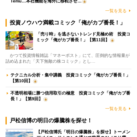
Temu…本社機能を海外に移転させ…
一覧を見る
投資ノウハウ満載コミック「俺がカブ番長！」
「売り時」を逃さないトレンド見極め術 投資コ
ミック「俺がカブ番長！」【第11回】
かつて投資情報雑誌「マネーポスト」にて、圧倒的な情報量が
詰め込まれた「天下無敵の株コミック」とし…
テクニカル分析・集中講義 投資コミック「俺がカブ番長！」
【第10回】
不透明相場に勝つ信用取引の極意 投資コミック「俺がカブ番
長！」【第9回】
一覧を見る
戸松信博の明日の爆騰株を探せ！
【戸松信博氏「明日の爆騰株」を探せ】トーメン