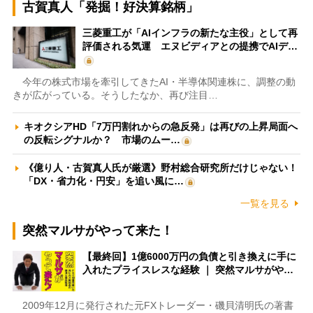
古賀真人「発掘！好決算銘柄」
三菱重工が「AIインフラの新たな主役」として再
評価される気運 エヌビディアとの提携でAIデ…
今年の株式市場を牽引してきたAI・半導体関連株に、調整の動
きが広がっている。そうしたなか、再び注目…
キオクシアHD「7万円割れからの急反発」は再びの上昇局面へ
の反転シグナルか？ 市場のムー…
《億り人・古賀真人氏が厳選》野村総合研究所だけじゃない！
「DX・省力化・円安」を追い風に…
一覧を見る
突然マルサがやって来た！
【最終回】1億6000万円の負債と引き換えに手に
入れたプライスレスな経験 ｜ 突然マルサがや…
2009年12月に発行された元FXトレーダー・磯貝清明氏の著書