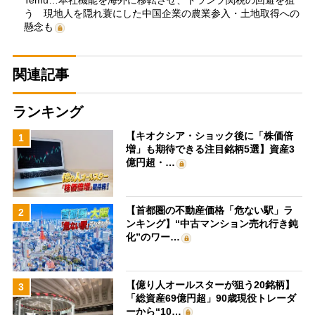
Temu…本社機能を海外に移転させ、トランプ関税の回避を狙
う 現地人を隠れ蓑にした中国企業の農業参入・土地取得への
懸念も
関連記事
ランキング
【キオクシア・ショック後に「株価倍
1
増」も期待できる注目銘柄5選】資産3
億円超・…
【首都圏の不動産価格「危ない駅」ラ
2
ンキング】“中古マンション売れ行き鈍
化”のワー…
【億り人オールスターが狙う20銘柄】
3
「総資産69億円超」90歳現役トレーダ
ーから“10…