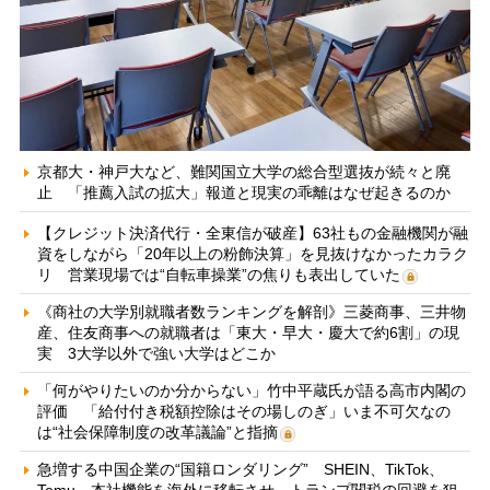
京都大・神戸大など、難関国立大学の総合型選抜が続々と廃
止 「推薦入試の拡大」報道と現実の乖離はなぜ起きるのか
【クレジット決済代行・全東信が破産】63社もの金融機関が融
資をしながら「20年以上の粉飾決算」を見抜けなかったカラク
リ 営業現場では“自転車操業”の焦りも表出していた
《商社の大学別就職者数ランキングを解剖》三菱商事、三井物
産、住友商事への就職者は「東大・早大・慶大で約6割」の現
実 3大学以外で強い大学はどこか
「何がやりたいのか分からない」竹中平蔵氏が語る高市内閣の
評価 「給付付き税額控除はその場しのぎ」いま不可欠なの
は“社会保障制度の改革議論”と指摘
急増する中国企業の“国籍ロンダリング” SHEIN、TikTok、