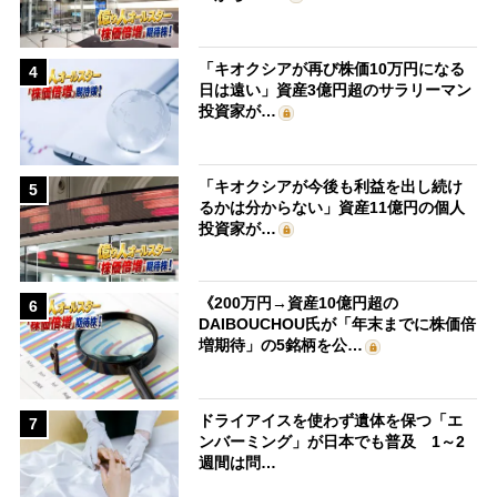
「キオクシアが再び株価10万円になる
4
日は遠い」資産3億円超のサラリーマン
投資家が…
「キオクシアが今後も利益を出し続け
5
るかは分からない」資産11億円の個人
投資家が…
《200万円→資産10億円超の
6
DAIBOUCHOU氏が「年末までに株価倍
増期待」の5銘柄を公…
ドライアイスを使わず遺体を保つ「エ
7
ンバーミング」が日本でも普及 1～2
週間は問…