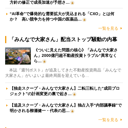
方針の修正で成長加速が予想さ…
“AI革命”で爆発的な需要拡大が見込まれる「CXO」とは何
か？ 高い競争力を持つ中国の医薬品…
一覧を見る
「みんなで大家さん」配当ストップ騒動の内幕
《ついに見えた問題の核心》「みんなで大家さ
ん」2000億円超不動産投資トラブル“異常なく
ら…
本誌『週刊ポスト』が追及してきた不動産投資商品「みんなで
大家さん」がいよいよ最終局面を迎えている…
【独走スクープ・みんなで大家さん】二転三転した“成田プロ
ジェクト”の計画変更の裏で起き…
【追及スクープ・みんなで大家さん】独占入手“内部議事録”で
明かされる柳瀬健一・代表の思…
一覧を見る