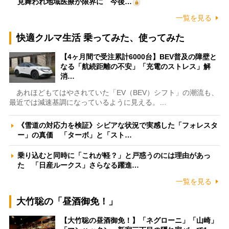
見舞われ地域医療が限界に 今後…
一覧を見る
快適クルマ生活 乗ってみた、使ってみた
【4ヶ月間で受注累計6000台】BEV普及の障壁と
なる「航続距離の不安」「充電のストレス」解
消…
あれほどもてはやされていた「EV（BEV）シフト」の潮流も、
最近では減速基調になっているように見える。…
《雪道の対応力を検証》シビアな状況で実感した「フォレスタ
ー」の真価 「ターボ」と「スト…
乗り込むと同時に「これが軽？」と戸惑うのには理由があっ
た 「日産ルークス」さらなる躍進…
一覧を見る
大竹聡の「昼酒御免！」
【大竹聡の昼酒御免！】「ネグローニ」「山崎」