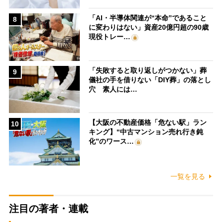
「AI・半導体関連が“本命”であること
8
に変わりはない」資産20億円超の90歳
現役トレー…
「失敗すると取り返しがつかない」葬
9
儀社の手を借りない「DIY葬」の落とし
穴 素人には…
【大阪の不動産価格「危ない駅」ラン
10
キング】“中古マンション売れ行き鈍
化”のワース…
一覧を見る
注目の著者・連載