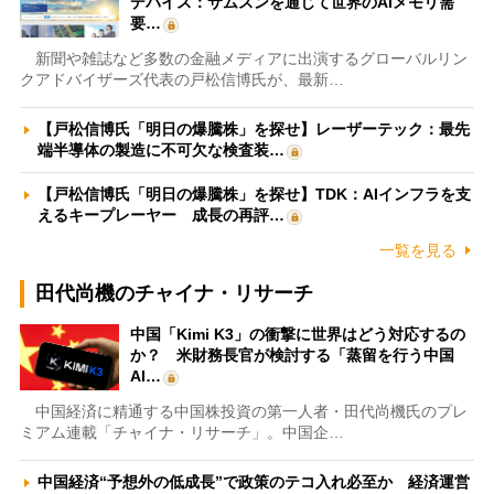
デバイス：サムスンを通じて世界のAIメモリ需
要…
新聞や雑誌など多数の金融メディアに出演するグローバルリン
クアドバイザーズ代表の戸松信博氏が、最新…
【戸松信博氏「明日の爆騰株」を探せ】レーザーテック：最先
端半導体の製造に不可欠な検査装…
【戸松信博氏「明日の爆騰株」を探せ】TDK：AIインフラを支
えるキープレーヤー 成長の再評…
一覧を見る
田代尚機のチャイナ・リサーチ
中国「Kimi K3」の衝撃に世界はどう対応するの
か？ 米財務長官が検討する「蒸留を行う中国
AI…
中国経済に精通する中国株投資の第一人者・田代尚機氏のプレ
ミアム連載「チャイナ・リサーチ」。中国企…
中国経済“予想外の低成長”で政策のテコ入れ必至か 経済運営