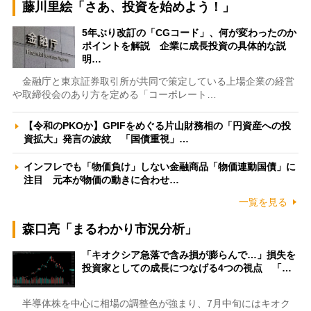
藤川里絵「さあ、投資を始めよう！」
5年ぶり改訂の「CGコード」、何が変わったのか
ポイントを解説 企業に成長投資の具体的な説
明…
金融庁と東京証券取引所が共同で策定している上場企業の経営
や取締役会のあり方を定める「コーポレート…
【令和のPKOか】GPIFをめぐる片山財務相の「円資産への投
資拡大」発言の波紋 「国債重視」…
インフレでも「物価負け」しない金融商品「物価連動国債」に
注目 元本が物価の動きに合わせ…
一覧を見る
森口亮「まるわかり市況分析」
「キオクシア急落で含み損が膨らんで…」損失を
投資家としての成長につなげる4つの視点 「…
半導体株を中心に相場の調整色が強まり、7月中旬にはキオク