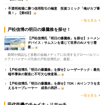
不透明相場に勝つ信用取引の極意 投資コミック「俺がカブ番
長！」【第9回】
一覧を見る
戸松信博の明日の爆騰株を探せ！
【戸松信博氏「明日の爆騰株」を探せ】トーメン
デバイス：サムスンを通じて世界のAIメモリ需
要…
新聞や雑誌など多数の金融メディアに出演するグローバルリン
クアドバイザーズ代表の戸松信博氏が、最新…
【戸松信博氏「明日の爆騰株」を探せ】レーザーテック：最先
端半導体の製造に不可欠な検査装…
【戸松信博氏「明日の爆騰株」を探せ】TDK：AIインフラを支
えるキープレーヤー 成長の再評…
一覧を見る
田代尚機のチャイナ・リサーチ