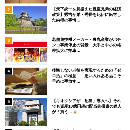
【天下統一を見据えた豊臣兄弟の経済
2
政策】秀吉が弟・秀長を紀伊に転封し
た納得の事情…
老舗遊技機メーカー・豊丸産業がパチ
3
ンコ事業停止の背景 大手と中小の格
差拡大に拍車…
後悔しない老後を実現するための「ゼ
4
ロ活」の極意 「思い入れある品こそ
早めに手放す…
【キオクシアが「配当」導入へ】それ
5
でも資産10億円超の配当株投資の達人
が「買う…