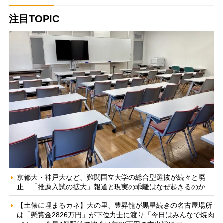
注目TOPIC
京都大・神戸大など、難関国立大学の総合型選抜が続々と廃
止 「推薦入試の拡大」報道と現実の乖離はなぜ起きるのか
【土俵に埋まるカネ】大の里、豊昇龍が黒星続きの名古屋場所
は「懸賞金2826万円」が下位力士に渡り「今日はみんなで焼肉