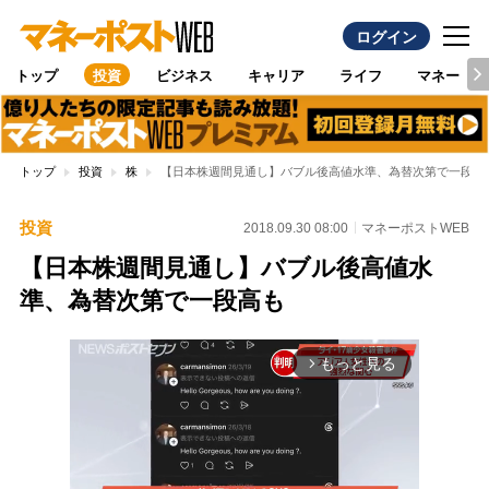
ログイン
トップ
投資
ビジネス
キャリア
ライフ
マネー
トップ
投資
株
【日本株週間見通し】バブル後高値水準、為替次第で一段高
投資
2018.09.30 08:00
マネーポストWEB
【日本株週間見通し】バブル後高値水
準、為替次第で一段高も
もっと見る
arrow_forward_ios