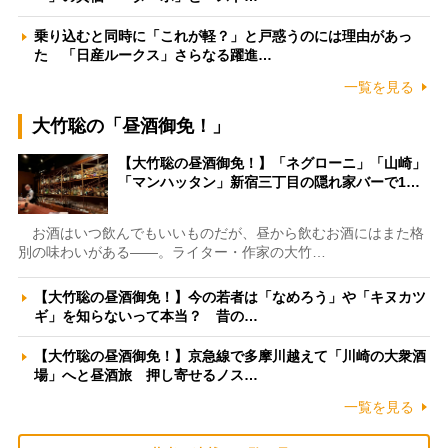
乗り込むと同時に「これが軽？」と戸惑うのには理由があっ
た 「日産ルークス」さらなる躍進…
一覧を見る
大竹聡の「昼酒御免！」
【大竹聡の昼酒御免！】「ネグローニ」「山崎」
「マンハッタン」新宿三丁目の隠れ家バーで1…
お酒はいつ飲んでもいいものだが、昼から飲むお酒にはまた格
別の味わいがある――。ライター・作家の大竹…
【大竹聡の昼酒御免！】今の若者は「なめろう」や「キヌカツ
ギ」を知らないって本当？ 昔の…
【大竹聡の昼酒御免！】京急線で多摩川越えて「川崎の大衆酒
場」へと昼酒旅 押し寄せるノス…
一覧を見る