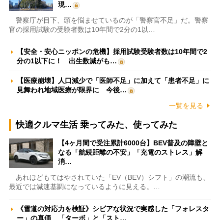
現…
警察庁が目下、頭を悩ませているのが「警察官不足」だ。警察
官の採用試験の受験者数は10年間で2分の1以…
【安全・安心ニッポンの危機】採用試験受験者数は10年間で2
分の1以下に！ 出生数減がも…
【医療崩壊】人口減少で「医師不足」に加えて「患者不足」に
見舞われ地域医療が限界に 今後…
一覧を見る
快適クルマ生活 乗ってみた、使ってみた
【4ヶ月間で受注累計6000台】BEV普及の障壁と
なる「航続距離の不安」「充電のストレス」解
消…
あれほどもてはやされていた「EV（BEV）シフト」の潮流も、
最近では減速基調になっているように見える。…
《雪道の対応力を検証》シビアな状況で実感した「フォレスタ
ー」の真価 「ターボ」と「スト…