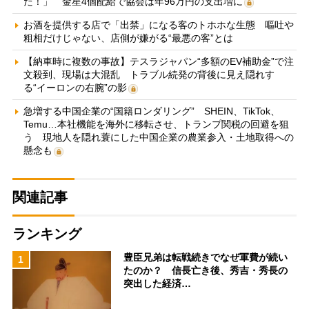
だ！」 金星4個配給で協会は年96万円の支出増に
お酒を提供する店で「出禁」になる客のトホホな生態 嘔吐や
粗相だけじゃない、店側が嫌がる“最悪の客”とは
【納車時に複数の事故】テスラジャパン“多額のEV補助金”で注
文殺到、現場は大混乱 トラブル続発の背後に見え隠れす
る“イーロンの右腕”の影
急増する中国企業の“国籍ロンダリング” SHEIN、TikTok、
Temu…本社機能を海外に移転させ、トランプ関税の回避を狙
う 現地人を隠れ蓑にした中国企業の農業参入・土地取得への
懸念も
関連記事
ランキング
豊臣兄弟は転戦続きでなぜ軍費が続い
1
たのか？ 信長亡き後、秀吉・秀長の
突出した経済…