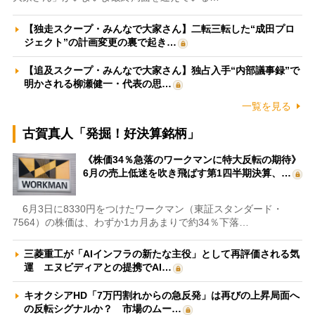
【独走スクープ・みんなで大家さん】二転三転した“成田プロ
ジェクト”の計画変更の裏で起き…
【追及スクープ・みんなで大家さん】独占入手“内部議事録”で
明かされる柳瀬健一・代表の思…
一覧を見る
古賀真人「発掘！好決算銘柄」
《株価34％急落のワークマンに特大反転の期待》
6月の売上低迷を吹き飛ばす第1四半期決算、…
6月3日に8330円をつけたワークマン（東証スタンダード・
7564）の株価は、わずか1カ月あまりで約34％下落…
三菱重工が「AIインフラの新たな主役」として再評価される気
運 エヌビディアとの提携でAI…
キオクシアHD「7万円割れからの急反発」は再びの上昇局面へ
の反転シグナルか？ 市場のムー…