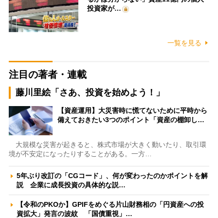
投資家が…
一覧を見る
注目の著者・連載
藤川里絵「さあ、投資を始めよう！」
【資産運用】大災害時に慌てないために平時から
備えておきたい3つのポイント「資産の棚卸し…
大規模な災害が起きると、株式市場が大きく動いたり、取引環
境が不安定になったりすることがある。一方…
5年ぶり改訂の「CGコード」、何が変わったのかポイントを解
説 企業に成長投資の具体的な説…
【令和のPKOか】GPIFをめぐる片山財務相の「円資産への投
資拡大」発言の波紋 「国債重視」…