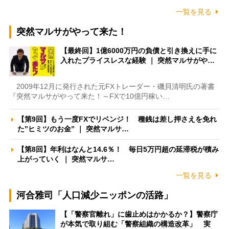
一覧を見る
突然マルサがやって来た！
【最終回】1億6000万円の負債と引き換えに手に
入れたプライスレスな経験 ｜ 突然マルサがや…
2009年12月に発行された元FXトレーダー・磯貝清明氏の著書
『突然マルサがやって来た！～FXで10億円稼い…
【第9回】もう一度FXでリベンジ！ 種銭は差し押さえを免れ
た”ヒミツのお金” ｜ 突然マルサ…
【第8回】年利はなんと14.6％！ 毎日5万円超の延滞税が積み
上がっていく ｜ 突然マルサ…
一覧を見る
河合雅司「人口減少ニッポンの活路」
【「警察官離れ」に歯止めはかかるか？】警察庁
が本気で取り組む「警察組織の構造改革」 実