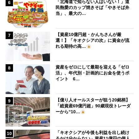
「北海道で知らない人はいない！」道
6
民熱愛のカップ焼きそば「やきそば弁
当」、最大の…
【資産10億円超・かんちさんが厳
7
選！】「キオクシアの次」に資金が流
れる期待の高…
資産をゼロにして最期を迎える「ゼロ
8
活」、年代別・計画的にお金を使うポ
イント 6…
【億り人オールスターが狙う20銘柄】
9
「総資産69億円超」90歳現役トレーダ
ーから“10…
「キオクシアが今後も利益を出し続け
10
るかは分からない」資産11億円の個人