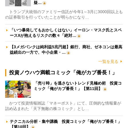
疑…
トランプ大統領のファミリー信託が今年1～3月に3000回以上も
の証券取引を行っていたことが明らかになり…
「いつ暴発してもおかしくはない」イーロン・マスク氏とスペ
ースXが抱えるリスクの数々「絶対…
【3メガバンクは純利益5兆円超】銀行、商社、ゼネコンは最高
益続出の一方で、中小企業・…
一覧を見る
投資ノウハウ満載コミック「俺がカブ番長！」
「売り時」を逃さないトレンド見極め術 投資コ
ミック「俺がカブ番長！」【第11回】
かつて投資情報雑誌「マネーポスト」にて、圧倒的な情報量が
詰め込まれた「天下無敵の株コミック」とし…
テクニカル分析・集中講義 投資コミック「俺がカブ番長！」
【第10回】