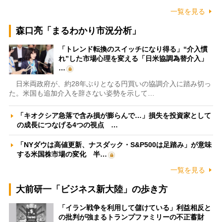
一覧を見る
森口亮「まるわかり市況分析」
「トレンド転換のスイッチになり得る」“介入慣
れ”した市場心理を変える「日米協調為替介入」
…
日米両政府が、約28年ぶりとなる円買いの協調介入に踏み切っ
た。米国も追加介入を辞さない姿勢を示して…
「キオクシア急落で含み損が膨らんで…」損失を投資家として
の成長につなげる4つの視点 …
「NYダウは高値更新、ナスダック・S&P500は足踏み」が意味
する米国株市場の変化 半…
一覧を見る
大前研一「ビジネス新大陸」の歩き方
「イラン戦争を利用して儲けている」利益相反と
の批判が強まるトランプファミリーの不正蓄財