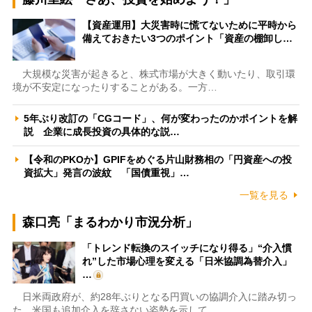
【資産運用】大災害時に慌てないために平時から
備えておきたい3つのポイント「資産の棚卸し…
大規模な災害が起きると、株式市場が大きく動いたり、取引環
境が不安定になったりすることがある。一方…
5年ぶり改訂の「CGコード」、何が変わったのかポイントを解
説 企業に成長投資の具体的な説…
【令和のPKOか】GPIFをめぐる片山財務相の「円資産への投
資拡大」発言の波紋 「国債重視」…
一覧を見る
森口亮「まるわかり市況分析」
「トレンド転換のスイッチになり得る」“介入慣
れ”した市場心理を変える「日米協調為替介入」
…
日米両政府が、約28年ぶりとなる円買いの協調介入に踏み切っ
た。米国も追加介入を辞さない姿勢を示して…