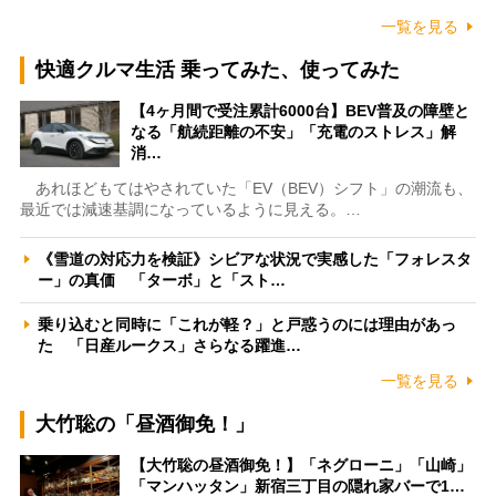
一覧を見る
快適クルマ生活 乗ってみた、使ってみた
【4ヶ月間で受注累計6000台】BEV普及の障壁と
なる「航続距離の不安」「充電のストレス」解
消…
あれほどもてはやされていた「EV（BEV）シフト」の潮流も、
最近では減速基調になっているように見える。…
《雪道の対応力を検証》シビアな状況で実感した「フォレスタ
ー」の真価 「ターボ」と「スト…
乗り込むと同時に「これが軽？」と戸惑うのには理由があっ
た 「日産ルークス」さらなる躍進…
一覧を見る
大竹聡の「昼酒御免！」
【大竹聡の昼酒御免！】「ネグローニ」「山崎」
「マンハッタン」新宿三丁目の隠れ家バーで1…