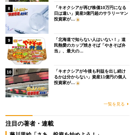
「キオクシアが再び株価10万円になる
8
日は遠い」資産3億円超のサラリーマン
投資家が…
「北海道で知らない人はいない！」道
9
民熱愛のカップ焼きそば「やきそば弁
当」、最大の…
「キオクシアが今後も利益を出し続け
10
るかは分からない」資産11億円の個人
投資家が…
一覧を見る
注目の著者・連載
藤川里絵「さあ、投資を始めよう！」