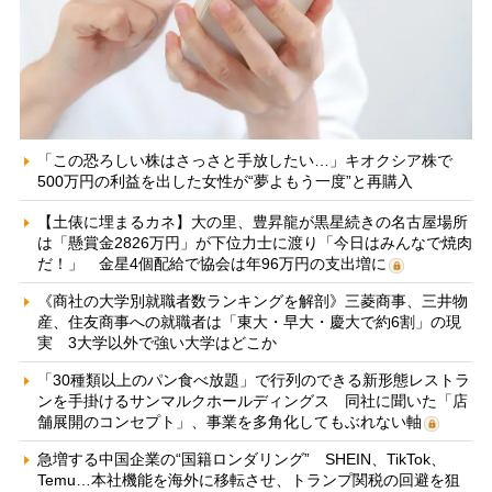
「この恐ろしい株はさっさと手放したい…」キオクシア株で
500万円の利益を出した女性が“夢よもう一度”と再購入
【土俵に埋まるカネ】大の里、豊昇龍が黒星続きの名古屋場所
は「懸賞金2826万円」が下位力士に渡り「今日はみんなで焼肉
だ！」 金星4個配給で協会は年96万円の支出増に
《商社の大学別就職者数ランキングを解剖》三菱商事、三井物
産、住友商事への就職者は「東大・早大・慶大で約6割」の現
実 3大学以外で強い大学はどこか
「30種類以上のパン食べ放題」で行列のできる新形態レストラ
ンを手掛けるサンマルクホールディングス 同社に聞いた「店
舗展開のコンセプト」、事業を多角化してもぶれない軸
急増する中国企業の“国籍ロンダリング” SHEIN、TikTok、
Temu…本社機能を海外に移転させ、トランプ関税の回避を狙