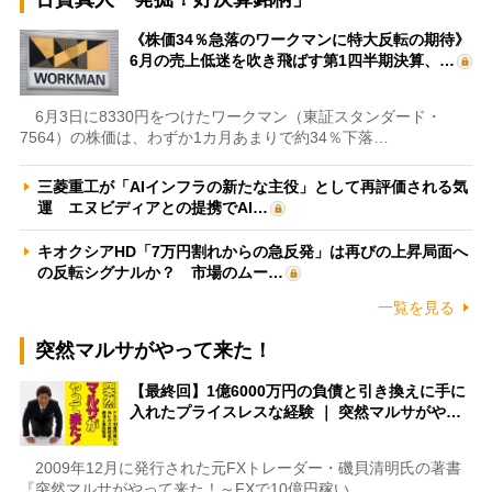
《株価34％急落のワークマンに特大反転の期待》
6月の売上低迷を吹き飛ばす第1四半期決算、…
6月3日に8330円をつけたワークマン（東証スタンダード・
7564）の株価は、わずか1カ月あまりで約34％下落…
三菱重工が「AIインフラの新たな主役」として再評価される気
運 エヌビディアとの提携でAI…
キオクシアHD「7万円割れからの急反発」は再びの上昇局面へ
の反転シグナルか？ 市場のムー…
一覧を見る
突然マルサがやって来た！
【最終回】1億6000万円の負債と引き換えに手に
入れたプライスレスな経験 ｜ 突然マルサがや…
2009年12月に発行された元FXトレーダー・磯貝清明氏の著書
『突然マルサがやって来た！～FXで10億円稼い…