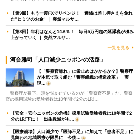
【第9回】もう一度FXでリベンジ！ 種銭は差し押さえを免れ
た”ヒミツのお金” ｜ 突然マルサ…
【第8回】年利はなんと14.6％！ 毎日5万円超の延滞税が積み
上がっていく ｜ 突然マルサ…
一覧を見る
河合雅司「人口減少ニッポンの活路」
【「警察官離れ」に歯止めはかかるか？】警察庁
が本気で取り組む「警察組織の構造改革」 実
現…
警察庁が目下、頭を悩ませているのが「警察官不足」だ。警察
官の採用試験の受験者数は10年間で2分の1以…
【安全・安心ニッポンの危機】採用試験受験者数は10年間で2
分の1以下に！ 出生数減がも…
【医療崩壊】人口減少で「医師不足」に加えて「患者不足」に
見舞われ地域医療が限界に 今後…