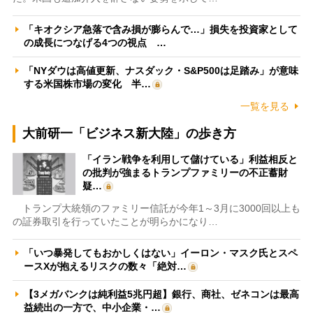
「キオクシア急落で含み損が膨らんで…」損失を投資家として
の成長につなげる4つの視点 …
「NYダウは高値更新、ナスダック・S&P500は足踏み」が意味
する米国株市場の変化 半…
一覧を見る
大前研一「ビジネス新大陸」の歩き方
「イラン戦争を利用して儲けている」利益相反と
の批判が強まるトランプファミリーの不正蓄財
疑…
トランプ大統領のファミリー信託が今年1～3月に3000回以上も
の証券取引を行っていたことが明らかになり…
「いつ暴発してもおかしくはない」イーロン・マスク氏とスペ
ースXが抱えるリスクの数々「絶対…
【3メガバンクは純利益5兆円超】銀行、商社、ゼネコンは最高
益続出の一方で、中小企業・…