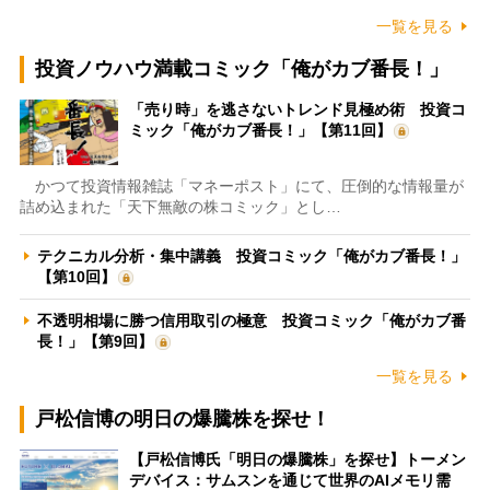
一覧を見る
投資ノウハウ満載コミック「俺がカブ番長！」
「売り時」を逃さないトレンド見極め術 投資コ
ミック「俺がカブ番長！」【第11回】
かつて投資情報雑誌「マネーポスト」にて、圧倒的な情報量が
詰め込まれた「天下無敵の株コミック」とし…
テクニカル分析・集中講義 投資コミック「俺がカブ番長！」
【第10回】
不透明相場に勝つ信用取引の極意 投資コミック「俺がカブ番
長！」【第9回】
一覧を見る
戸松信博の明日の爆騰株を探せ！
【戸松信博氏「明日の爆騰株」を探せ】トーメン
デバイス：サムスンを通じて世界のAIメモリ需