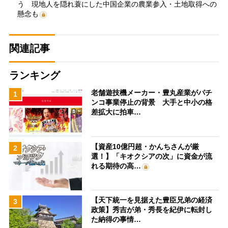
う 現地人を隠れ蓑にした中国企業の農業参入・土地取得への
懸念も
関連記事
ランキング
老舗遊技機メーカー・豊丸産業がパチ
1
ンコ事業停止の背景 大手と中小の格
差拡大に拍車…
【資産10億円超・かんちさんが厳
2
選！】「キオクシアの次」に資金が流
れる期待の高…
【天下統一を見据えた豊臣兄弟の経済
3
政策】秀吉が弟・秀長を紀伊に転封し
た納得の事情…