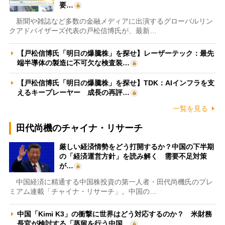
要…
新聞や雑誌など多数の金融メディアに出演するグローバルリン
クアドバイザーズ代表の戸松信博氏が、最新…
【戸松信博氏「明日の爆騰株」を探せ】レーザーテック：最先
端半導体の製造に不可欠な検査装…
【戸松信博氏「明日の爆騰株」を探せ】TDK：AIインフラを支
えるキープレーヤー 成長の再評…
一覧を見る
田代尚機のチャイナ・リサーチ
厳しい経済情勢をどう打開するか？中国の下半期
の「経済運営方針」を読み解く 需要不足対策
が…
中国経済に精通する中国株投資の第一人者・田代尚機氏のプレ
ミアム連載「チャイナ・リサーチ」。中国の…
中国「Kimi K3」の衝撃に世界はどう対応するのか？ 米財務
長官が検討する「蒸留を行う中国…