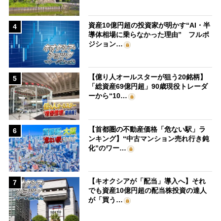
資産10億円超の投資家が明かす“AI・半
4
導体相場に乗らなかった理由” フルポ
ジション…
【億り人オールスターが狙う20銘柄】
5
「総資産69億円超」90歳現役トレーダ
ーから“10…
【首都圏の不動産価格「危ない駅」ラ
6
ンキング】“中古マンション売れ行き鈍
化”のワー…
【キオクシアが「配当」導入へ】それ
7
でも資産10億円超の配当株投資の達人
が「買う…