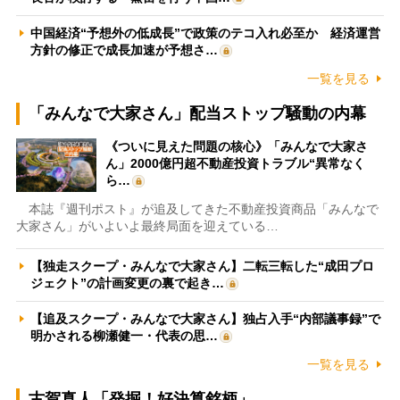
中国経済“予想外の低成長”で政策のテコ入れ必至か 経済運営
方針の修正で成長加速が予想さ…
一覧を見る
「みんなで大家さん」配当ストップ騒動の内幕
《ついに見えた問題の核心》「みんなで大家さ
ん」2000億円超不動産投資トラブル“異常なく
ら…
本誌『週刊ポスト』が追及してきた不動産投資商品「みんなで
大家さん」がいよいよ最終局面を迎えている…
【独走スクープ・みんなで大家さん】二転三転した“成田プロ
ジェクト”の計画変更の裏で起き…
【追及スクープ・みんなで大家さん】独占入手“内部議事録”で
明かされる柳瀬健一・代表の思…
一覧を見る
古賀真人「発掘！好決算銘柄」