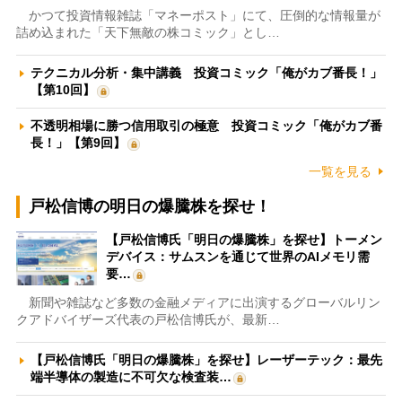
かつて投資情報雑誌「マネーポスト」にて、圧倒的な情報量が
詰め込まれた「天下無敵の株コミック」とし…
テクニカル分析・集中講義 投資コミック「俺がカブ番長！」
【第10回】
不透明相場に勝つ信用取引の極意 投資コミック「俺がカブ番
長！」【第9回】
一覧を見る
戸松信博の明日の爆騰株を探せ！
【戸松信博氏「明日の爆騰株」を探せ】トーメン
デバイス：サムスンを通じて世界のAIメモリ需
要…
新聞や雑誌など多数の金融メディアに出演するグローバルリン
クアドバイザーズ代表の戸松信博氏が、最新…
【戸松信博氏「明日の爆騰株」を探せ】レーザーテック：最先
端半導体の製造に不可欠な検査装…