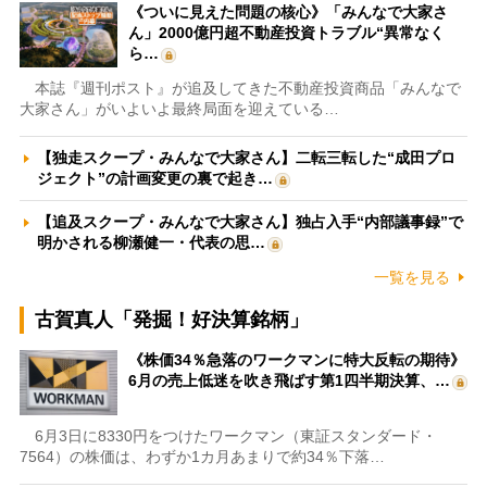
《ついに見えた問題の核心》「みんなで大家さ
ん」2000億円超不動産投資トラブル“異常なく
ら…
本誌『週刊ポスト』が追及してきた不動産投資商品「みんなで
大家さん」がいよいよ最終局面を迎えている…
【独走スクープ・みんなで大家さん】二転三転した“成田プロ
ジェクト”の計画変更の裏で起き…
【追及スクープ・みんなで大家さん】独占入手“内部議事録”で
明かされる柳瀬健一・代表の思…
一覧を見る
古賀真人「発掘！好決算銘柄」
《株価34％急落のワークマンに特大反転の期待》
6月の売上低迷を吹き飛ばす第1四半期決算、…
6月3日に8330円をつけたワークマン（東証スタンダード・
7564）の株価は、わずか1カ月あまりで約34％下落…