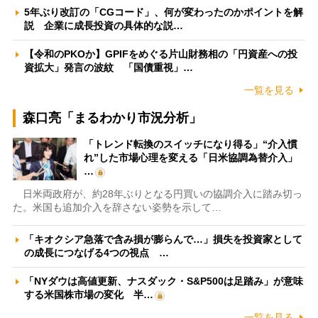
5年ぶり改訂の「CGコード」、何が変わったのかポイントを解
説 企業に成長投資の具体的な説…
【令和のPKOか】GPIFをめぐる片山財務相の「円資産への投
資拡大」発言の波紋 「国債重視」…
一覧を見る
森口亮「まるわかり市況分析」
「トレンド転換のスイッチになり得る」“介入慣
れ”した市場心理を変える「日米協調為替介入」
…
日米両政府が、約28年ぶりとなる円買いの協調介入に踏み切っ
た。米国も追加介入を辞さない姿勢を示して…
「キオクシア急落で含み損が膨らんで…」損失を投資家として
の成長につなげる4つの視点 …
「NYダウは高値更新、ナスダック・S&P500は足踏み」が意味
する米国株市場の変化 半…
一覧を見る