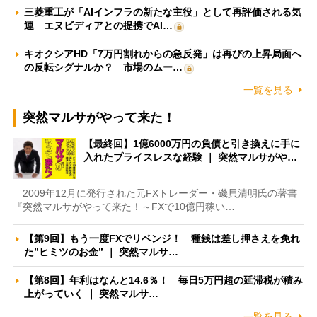
三菱重工が「AIインフラの新たな主役」として再評価される気
運 エヌビディアとの提携でAI…
キオクシアHD「7万円割れからの急反発」は再びの上昇局面へ
の反転シグナルか？ 市場のムー…
一覧を見る
突然マルサがやって来た！
【最終回】1億6000万円の負債と引き換えに手に
入れたプライスレスな経験 ｜ 突然マルサがや…
2009年12月に発行された元FXトレーダー・磯貝清明氏の著書
『突然マルサがやって来た！～FXで10億円稼い…
【第9回】もう一度FXでリベンジ！ 種銭は差し押さえを免れ
た”ヒミツのお金” ｜ 突然マルサ…
【第8回】年利はなんと14.6％！ 毎日5万円超の延滞税が積み
上がっていく ｜ 突然マルサ…
一覧を見る