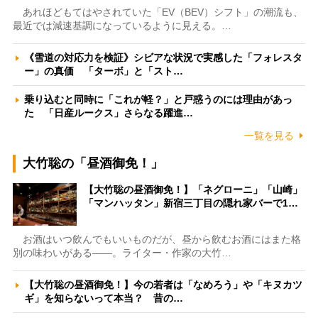
あれほどもてはやされていた「EV（BEV）シフト」の潮流も、
最近では減速基調になっているように見える。…
《雪道の対応力を検証》シビアな状況で実感した「フォレスタ
ー」の真価 「ターボ」と「スト…
乗り込むと同時に「これが軽？」と戸惑うのには理由があっ
た 「日産ルークス」さらなる躍進…
一覧を見る
大竹聡の「昼酒御免！」
【大竹聡の昼酒御免！】「ネグローニ」「山崎」
「マンハッタン」新宿三丁目の隠れ家バーで1…
お酒はいつ飲んでもいいものだが、昼から飲むお酒にはまた格
別の味わいがある――。ライター・作家の大竹…
【大竹聡の昼酒御免！】今の若者は「なめろう」や「キヌカツ
ギ」を知らないって本当？ 昔の…