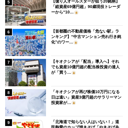
【億り人オールスターが狙う20銘柄】
5
「総資産69億円超」90歳現役トレーダ
ーから“10…
【首都圏の不動産価格「危ない駅」ラ
6
ンキング】“中古マンション売れ行き鈍
化”のワー…
【キオクシアが「配当」導入へ】それ
7
でも資産10億円超の配当株投資の達人
が「買う…
「キオクシアが再び株価10万円になる
8
日は遠い」資産3億円超のサラリーマン
投資家が…
「北海道で知らない人はいない！」道
9
民熱愛のカップ焼きそば「やきそば弁