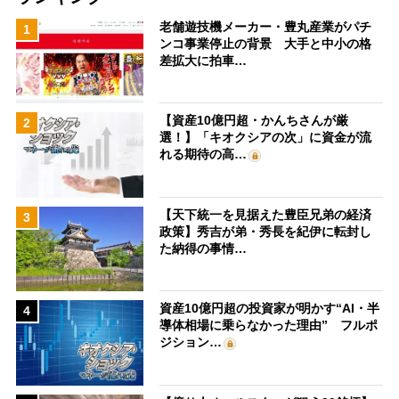
老舗遊技機メーカー・豊丸産業がパチ
1
ンコ事業停止の背景 大手と中小の格
差拡大に拍車…
【資産10億円超・かんちさんが厳
2
選！】「キオクシアの次」に資金が流
れる期待の高…
【天下統一を見据えた豊臣兄弟の経済
3
政策】秀吉が弟・秀長を紀伊に転封し
た納得の事情…
資産10億円超の投資家が明かす“AI・半
4
導体相場に乗らなかった理由” フルポ
ジション…