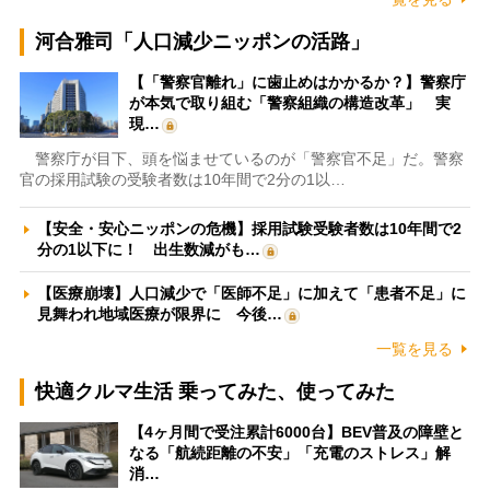
河合雅司「人口減少ニッポンの活路」
【「警察官離れ」に歯止めはかかるか？】警察庁
が本気で取り組む「警察組織の構造改革」 実
現…
警察庁が目下、頭を悩ませているのが「警察官不足」だ。警察
官の採用試験の受験者数は10年間で2分の1以…
【安全・安心ニッポンの危機】採用試験受験者数は10年間で2
分の1以下に！ 出生数減がも…
【医療崩壊】人口減少で「医師不足」に加えて「患者不足」に
見舞われ地域医療が限界に 今後…
一覧を見る
快適クルマ生活 乗ってみた、使ってみた
【4ヶ月間で受注累計6000台】BEV普及の障壁と
なる「航続距離の不安」「充電のストレス」解
消…