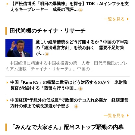
【戸松信博氏「明日の爆騰株」を探せ】TDK：AIインフラを支
えるキープレーヤー 成長の再評…
一覧を見る
田代尚機のチャイナ・リサーチ
厳しい経済情勢をどう打開するか？中国の下半期
の「経済運営方針」を読み解く 需要不足対策
が…
中国経済に精通する中国株投資の第一人者・田代尚機氏のプレ
ミアム連載「チャイナ・リサーチ」。中国の…
中国「Kimi K3」の衝撃に世界はどう対応するのか？ 米財務
長官が検討する「蒸留を行う中国…
中国経済“予想外の低成長”で政策のテコ入れ必至か 経済運営
方針の修正で成長加速が予想さ…
一覧を見る
「みんなで大家さん」配当ストップ騒動の内幕