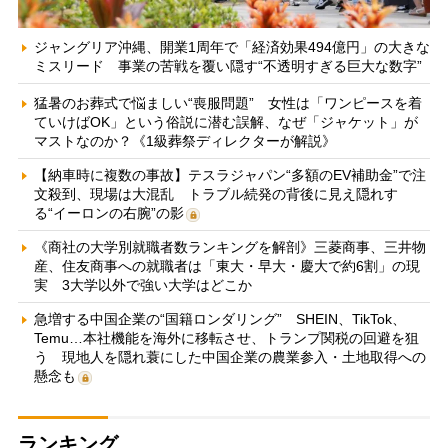
ジャングリア沖縄、開業1周年で「経済効果494億円」の大きな
ミスリード 事業の苦戦を覆い隠す“不透明すぎる巨大な数字”
猛暑のお葬式で悩ましい“喪服問題” 女性は「ワンピースを着
ていけばOK」という俗説に潜む誤解、なぜ「ジャケット」が
マストなのか？《1級葬祭ディレクターが解説》
【納車時に複数の事故】テスラジャパン“多額のEV補助金”で注
文殺到、現場は大混乱 トラブル続発の背後に見え隠れす
る“イーロンの右腕”の影
《商社の大学別就職者数ランキングを解剖》三菱商事、三井物
産、住友商事への就職者は「東大・早大・慶大で約6割」の現
実 3大学以外で強い大学はどこか
急増する中国企業の“国籍ロンダリング” SHEIN、TikTok、
Temu…本社機能を海外に移転させ、トランプ関税の回避を狙
う 現地人を隠れ蓑にした中国企業の農業参入・土地取得への
懸念も
ランキング