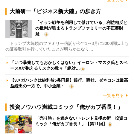
大前研一「ビジネス新大陸」の歩き方
「イラン戦争を利用して儲けている」利益相反と
の批判が強まるトランプファミリーの不正蓄財
疑…
トランプ大統領のファミリー信託が今年1～3月に3000回以上も
の証券取引を行っていたことが明らかになり…
「いつ暴発してもおかしくはない」イーロン・マスク氏とスペ
ースXが抱えるリスクの数々「絶対…
【3メガバンクは純利益5兆円超】銀行、商社、ゼネコンは最高
益続出の一方で、中小企業・…
一覧を見る
投資ノウハウ満載コミック「俺がカブ番長！」
「売り時」を逃さないトレンド見極め術 投資コ
ミック「俺がカブ番長！」【第11回】