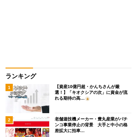
ランキング
【資産10億円超・かんちさんが厳
1
選！】「キオクシアの次」に資金が流
れる期待の高…
老舗遊技機メーカー・豊丸産業がパチ
2
ンコ事業停止の背景 大手と中小の格
差拡大に拍車…