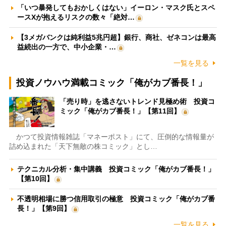
「いつ暴発してもおかしくはない」イーロン・マスク氏とスペ
ースXが抱えるリスクの数々「絶対…
【3メガバンクは純利益5兆円超】銀行、商社、ゼネコンは最高
益続出の一方で、中小企業・…
一覧を見る
投資ノウハウ満載コミック「俺がカブ番長！」
「売り時」を逃さないトレンド見極め術 投資コ
ミック「俺がカブ番長！」【第11回】
かつて投資情報雑誌「マネーポスト」にて、圧倒的な情報量が
詰め込まれた「天下無敵の株コミック」とし…
テクニカル分析・集中講義 投資コミック「俺がカブ番長！」
【第10回】
不透明相場に勝つ信用取引の極意 投資コミック「俺がカブ番
長！」【第9回】
一覧を見る