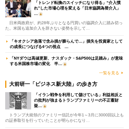
「トレンド転換のスイッチになり得る」“介入慣
れ”した市場心理を変える「日米協調為替介入」
…
日米両政府が、約28年ぶりとなる円買いの協調介入に踏み切っ
た。米国も追加介入を辞さない姿勢を示して…
「キオクシア急落で含み損が膨らんで…」損失を投資家として
の成長につなげる4つの視点 …
「NYダウは高値更新、ナスダック・S&P500は足踏み」が意味
する米国株市場の変化 半…
一覧を見る
大前研一「ビジネス新大陸」の歩き方
「イラン戦争を利用して儲けている」利益相反と
の批判が強まるトランプファミリーの不正蓄財
疑…
トランプ大統領のファミリー信託が今年1～3月に3000回以上も
の証券取引を行っていたことが明らかになり…