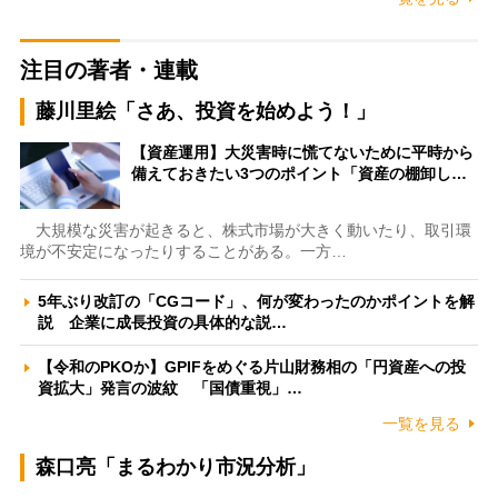
注目の著者・連載
藤川里絵「さあ、投資を始めよう！」
【資産運用】大災害時に慌てないために平時から
備えておきたい3つのポイント「資産の棚卸し…
大規模な災害が起きると、株式市場が大きく動いたり、取引環
境が不安定になったりすることがある。一方…
5年ぶり改訂の「CGコード」、何が変わったのかポイントを解
説 企業に成長投資の具体的な説…
【令和のPKOか】GPIFをめぐる片山財務相の「円資産への投
資拡大」発言の波紋 「国債重視」…
一覧を見る
森口亮「まるわかり市況分析」