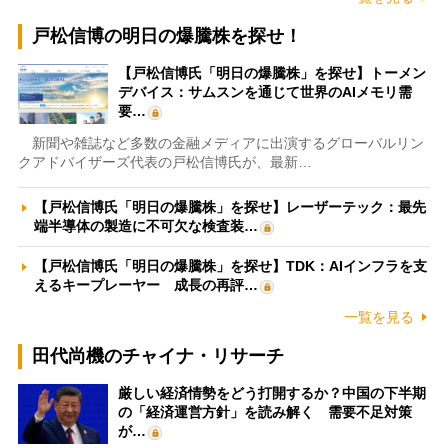
戸松信博の明日の爆騰株を探せ！
【戸松信博氏「明日の爆騰株」を探せ】トーメン
デバイス：サムスンを通じて世界のAIメモリ需
要…
新聞や雑誌など多数の金融メディアに出演するグローバルリン
クアドバイザーズ代表の戸松信博氏が、最新…
【戸松信博氏「明日の爆騰株」を探せ】レーザーテック：最先
端半導体の製造に不可欠な検査装…
【戸松信博氏「明日の爆騰株」を探せ】TDK：AIインフラを支
えるキープレーヤー 成長の再評…
一覧を見る
田代尚機のチャイナ・リサーチ
厳しい経済情勢をどう打開するか？中国の下半期
の「経済運営方針」を読み解く 需要不足対策
が…