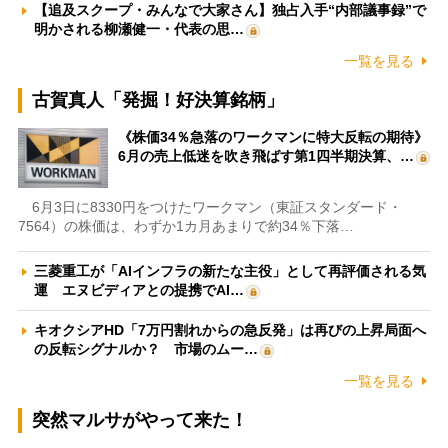
【追及スクープ・みんなで大家さん】独占入手“内部議事録”で
明かされる柳瀬健一・代表の思…
一覧を見る
古賀真人「発掘！好決算銘柄」
《株価34％急落のワークマンに特大反転の期待》
6月の売上低迷を吹き飛ばす第1四半期決算、…
6月3日に8330円をつけたワークマン（東証スタンダード・
7564）の株価は、わずか1カ月あまりで約34％下落…
三菱重工が「AIインフラの新たな主役」として再評価される気
運 エヌビディアとの提携でAI…
キオクシアHD「7万円割れからの急反発」は再びの上昇局面へ
の反転シグナルか？ 市場のムー…
一覧を見る
突然マルサがやって来た！