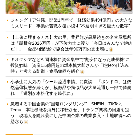
ジャングリア沖縄、開業1周年で「経済効果494億円」の大きな
ミスリード 事業の苦戦を覆い隠す“不透明すぎる巨大な数字”
【土俵に埋まるカネ】大の里、豊昇龍が黒星続きの名古屋場所
は「懸賞金2826万円」が下位力士に渡り「今日はみんなで焼肉
だ！」 金星4個配給で協会は年96万円の支出増に
キオクシアなどAI関連株に資金集中で“割安になった成長株”に
投資妙味 資産1.5億円超の坂本慎太郎さんが「絶好の仕込み
時」と考える防衛・食品銘柄を紹介
小学生に人気の「シール流通事情」に変調 「ボンドロ」は依
然品薄状態が続くが、模倣品や類似品が大量流通し一部で値崩
れ 「選別が本格化する時代に」
急増する中国企業の“国籍ロンダリング” SHEIN、TikTok、
Temu…本社機能を海外に移転させ、トランプ関税の回避を狙
う 現地人を隠れ蓑にした中国企業の農業参入・土地取得への
懸念も