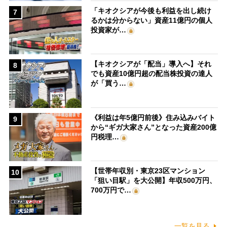
「キオクシアが今後も利益を出し続け
7
るかは分からない」資産11億円の個人
投資家が…
【キオクシアが「配当」導入へ】それ
8
でも資産10億円超の配当株投資の達人
が「買う…
《利益は年5億円前後》住み込みバイト
9
から“ギガ大家さん”となった資産200億
円税理…
【世帯年収別・東京23区マンション
10
「狙い目駅」を大公開】年収500万円、
700万円で…
一覧を見る