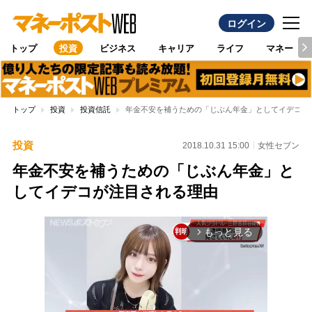
ログイン
トップ
投資
ビジネス
キャリア
ライフ
マネー
トップ
投資
投資信託
年金不安を補うための「じぶん年金」としてイデコが
投資
2018.10.31 15:00
女性セブン
年金不安を補うための「じぶん年金」と
してイデコが注目される理由
もっと見る
arrow_forward_ios