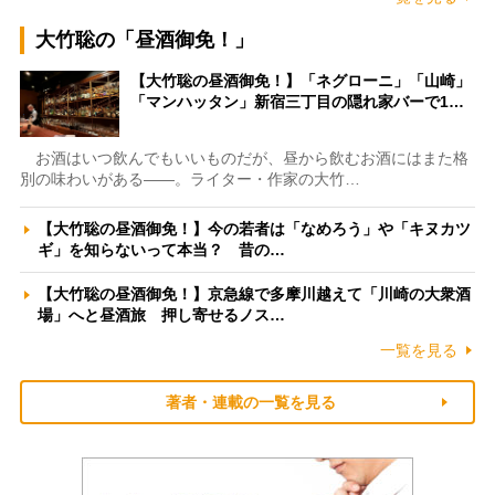
大竹聡の「昼酒御免！」
【大竹聡の昼酒御免！】「ネグローニ」「山崎」
「マンハッタン」新宿三丁目の隠れ家バーで1…
お酒はいつ飲んでもいいものだが、昼から飲むお酒にはまた格
別の味わいがある――。ライター・作家の大竹…
【大竹聡の昼酒御免！】今の若者は「なめろう」や「キヌカツ
ギ」を知らないって本当？ 昔の…
【大竹聡の昼酒御免！】京急線で多摩川越えて「川崎の大衆酒
場」へと昼酒旅 押し寄せるノス…
一覧を見る
著者・連載の一覧を見る