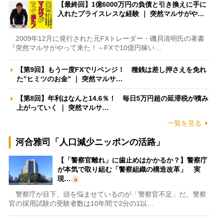
【最終回】1億6000万円の負債と引き換えに手に
入れたプライスレスな経験 ｜ 突然マルサがや…
2009年12月に発行された元FXトレーダー・磯貝清明氏の著書
『突然マルサがやって来た！～FXで10億円稼い…
【第9回】もう一度FXでリベンジ！ 種銭は差し押さえを免れ
た”ヒミツのお金” ｜ 突然マルサ…
【第8回】年利はなんと14.6％！ 毎日5万円超の延滞税が積み
上がっていく ｜ 突然マルサ…
一覧を見る
河合雅司「人口減少ニッポンの活路」
【「警察官離れ」に歯止めはかかるか？】警察庁
が本気で取り組む「警察組織の構造改革」 実
現…
警察庁が目下、頭を悩ませているのが「警察官不足」だ。警察
官の採用試験の受験者数は10年間で2分の1以…