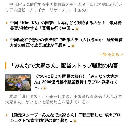
中国経済に精通する中国株投資の第一人者・田代尚機氏のプレ
ミアム連載「チャイナ・リサーチ」。中国の…
中国「Kimi K3」の衝撃に世界はどう対応するのか？ 米財務
長官が検討する「蒸留を行う中国…
中国経済“予想外の低成長”で政策のテコ入れ必至か 経済運営
方針の修正で成長加速が予想さ…
一覧を見る
「みんなで大家さん」配当ストップ騒動の内幕
《ついに見えた問題の核心》「みんなで大家さ
ん」2000億円超不動産投資トラブル“異常なく
ら…
本誌『週刊ポスト』が追及してきた不動産投資商品「みんなで
大家さん」がいよいよ最終局面を迎えている…
【独走スクープ・みんなで大家さん】二転三転した“成田プロ
ジェクト”の計画変更の裏で起き…