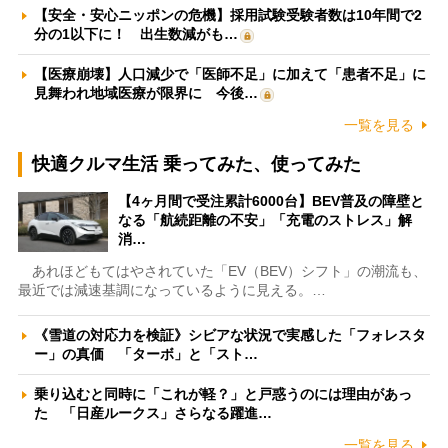
【安全・安心ニッポンの危機】採用試験受験者数は10年間で2
分の1以下に！ 出生数減がも…
【医療崩壊】人口減少で「医師不足」に加えて「患者不足」に
見舞われ地域医療が限界に 今後…
一覧を見る
快適クルマ生活 乗ってみた、使ってみた
【4ヶ月間で受注累計6000台】BEV普及の障壁と
なる「航続距離の不安」「充電のストレス」解
消…
あれほどもてはやされていた「EV（BEV）シフト」の潮流も、
最近では減速基調になっているように見える。…
《雪道の対応力を検証》シビアな状況で実感した「フォレスタ
ー」の真価 「ターボ」と「スト…
乗り込むと同時に「これが軽？」と戸惑うのには理由があっ
た 「日産ルークス」さらなる躍進…
一覧を見る