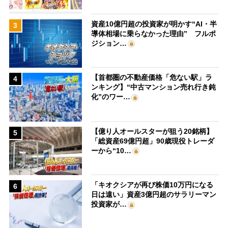
資産10億円超の投資家が明かす“AI・半
3
導体相場に乗らなかった理由” フルポ
ジション…
【首都圏の不動産価格「危ない駅」ラ
4
ンキング】“中古マンション売れ行き鈍
化”のワー…
【億り人オールスターが狙う20銘柄】
5
「総資産69億円超」90歳現役トレーダ
ーから“10…
「キオクシアが再び株価10万円になる
6
日は遠い」資産3億円超のサラリーマン
投資家が…