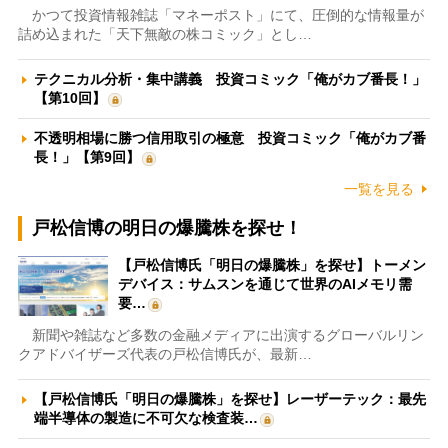
かつて投資情報雑誌「マネーポスト」にて、圧倒的な情報量が
詰め込まれた「天下無敵の株コミック」とし…
テクニカル分析・集中講義 投資コミック「俺がカブ番長！」
【第10回】
不透明相場に勝つ信用取引の極意 投資コミック「俺がカブ番
長！」【第9回】
一覧を見る
戸松信博の明日の爆騰株を探せ！
【戸松信博氏「明日の爆騰株」を探せ】トーメン
デバイス：サムスンを通じて世界のAIメモリ需
要…
新聞や雑誌など多数の金融メディアに出演するグローバルリン
クアドバイザーズ代表の戸松信博氏が、最新…
【戸松信博氏「明日の爆騰株」を探せ】レーザーテック：最先
端半導体の製造に不可欠な検査装…