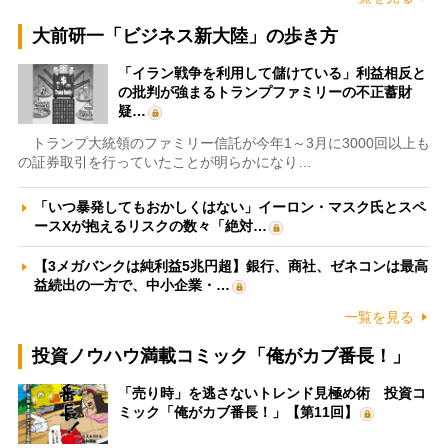
大前研一「ビジネス新大陸」の歩き方
「イラン戦争を利用して儲けている」利益相反と
の批判が強まるトランプファミリーの不正蓄財
疑…
トランプ大統領のファミリー信託が今年1～3月に3000回以上も
の証券取引を行っていたことが明らかになり…
「いつ暴発してもおかしくはない」イーロン・マスク氏とスペ
ースXが抱えるリスクの数々「絶対…
【3メガバンクは純利益5兆円超】銀行、商社、ゼネコンは最高
益続出の一方で、中小企業・…
一覧を見る
投資ノウハウ満載コミック「俺がカブ番長！」
「売り時」を逃さないトレンド見極め術 投資コ
ミック「俺がカブ番長！」【第11回】