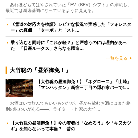
あれほどもてはやされていた「EV（BEV）シフト」の潮流も、
最近では減速基調になっているように見える。…
《雪道の対応力を検証》シビアな状況で実感した「フォレスタ
ー」の真価 「ターボ」と「スト…
乗り込むと同時に「これが軽？」と戸惑うのには理由があっ
た 「日産ルークス」さらなる躍進…
一覧を見る
大竹聡の「昼酒御免！」
【大竹聡の昼酒御免！】「ネグローニ」「山崎」
「マンハッタン」新宿三丁目の隠れ家バーで1…
お酒はいつ飲んでもいいものだが、昼から飲むお酒にはまた格
別の味わいがある――。ライター・作家の大竹…
【大竹聡の昼酒御免！】今の若者は「なめろう」や「キヌカツ
ギ」を知らないって本当？ 昔の…