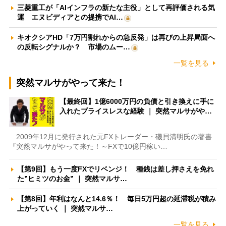
三菱重工が「AIインフラの新たな主役」として再評価される気
運 エヌビディアとの提携でAI…
キオクシアHD「7万円割れからの急反発」は再びの上昇局面へ
の反転シグナルか？ 市場のムー…
一覧を見る
突然マルサがやって来た！
【最終回】1億6000万円の負債と引き換えに手に
入れたプライスレスな経験 ｜ 突然マルサがや…
2009年12月に発行された元FXトレーダー・磯貝清明氏の著書
『突然マルサがやって来た！～FXで10億円稼い…
【第9回】もう一度FXでリベンジ！ 種銭は差し押さえを免れ
た”ヒミツのお金” ｜ 突然マルサ…
【第8回】年利はなんと14.6％！ 毎日5万円超の延滞税が積み
上がっていく ｜ 突然マルサ…
一覧を見る