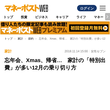
ログイン
トップ
投資
ビジネス
キャリア
ライフ
マネー
トップ
家計
節約
忘年会、Xmas、帰省… 家計の「特別出費」が多い12月
家計
2018.11.14 15:00
女性セブン
忘年会、Xmas、帰省… 家計の「特別出
費」が多い12月の乗り切り方
Loaded
:
96.26%
/
Unmute