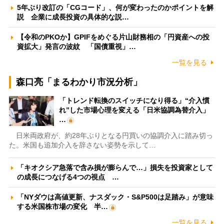
5年ぶり改訂の「CGコード」、何が変わったのかポイントを解
説 企業に成長投資の具体的な説…
【令和のPKOか】GPIFをめぐる片山財務相の「円資産への投
資拡大」発言の波紋 「国債重視」…
一覧を見る
森口亮「まるわかり市況分析」
「トレンド転換のスイッチになり得る」“介入慣
れ”した市場心理を変える「日米協調為替介入」
…
日米両政府が、約28年ぶりとなる円買いの協調介入に踏み切っ
た。米国も追加介入を辞さない姿勢を示して…
「キオクシア急落で含み損が膨らんで…」損失を投資家として
の成長につなげる4つの視点 …
「NYダウは高値更新、ナスダック・S&P500は足踏み」が意味
する米国株市場の変化 半…
一覧を見る