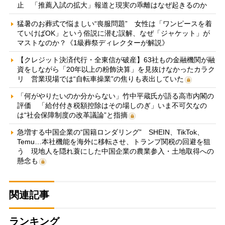
止 「推薦入試の拡大」報道と現実の乖離はなぜ起きるのか
猛暑のお葬式で悩ましい“喪服問題” 女性は「ワンピースを着
ていけばOK」という俗説に潜む誤解、なぜ「ジャケット」が
マストなのか？《1級葬祭ディレクターが解説》
【クレジット決済代行・全東信が破産】63社もの金融機関が融
資をしながら「20年以上の粉飾決算」を見抜けなかったカラク
リ 営業現場では“自転車操業”の焦りも表出していた
「何がやりたいのか分からない」竹中平蔵氏が語る高市内閣の
評価 「給付付き税額控除はその場しのぎ」いま不可欠なの
は“社会保障制度の改革議論”と指摘
急増する中国企業の“国籍ロンダリング” SHEIN、TikTok、
Temu…本社機能を海外に移転させ、トランプ関税の回避を狙
う 現地人を隠れ蓑にした中国企業の農業参入・土地取得への
懸念も
関連記事
ランキング