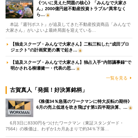
《ついに見えた問題の核心》「みんなで大家さ
ん」2000億円超不動産投資トラブル“異常なく
ら…
本誌『週刊ポスト』が追及してきた不動産投資商品「みんなで
大家さん」がいよいよ最終局面を迎えている…
【独走スクープ・みんなで大家さん】二転三転した“成田プロ
ジェクト”の計画変更の裏で起き…
【追及スクープ・みんなで大家さん】独占入手“内部議事録”で
明かされる柳瀬健一・代表の思…
一覧を見る
古賀真人「発掘！好決算銘柄」
《株価34％急落のワークマンに特大反転の期待》
6月の売上低迷を吹き飛ばす第1四半期決算、…
6月3日に8330円をつけたワークマン（東証スタンダード・
7564）の株価は、わずか1カ月あまりで約34％下落…