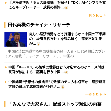
【戸松信博氏「明日の爆騰株」を探せ】TDK：AIインフラを支
えるキープレーヤー 成長の再評…
一覧を見る
田代尚機のチャイナ・リサーチ
厳しい経済情勢をどう打開するか？中国の下半期
の「経済運営方針」を読み解く 需要不足対策
が…
中国経済に精通する中国株投資の第一人者・田代尚機氏のプレ
ミアム連載「チャイナ・リサーチ」。中国の…
中国「Kimi K3」の衝撃に世界はどう対応するのか？ 米財務
長官が検討する「蒸留を行う中国…
中国経済“予想外の低成長”で政策のテコ入れ必至か 経済運営
方針の修正で成長加速が予想さ…
一覧を見る
「みんなで大家さん」配当ストップ騒動の内幕