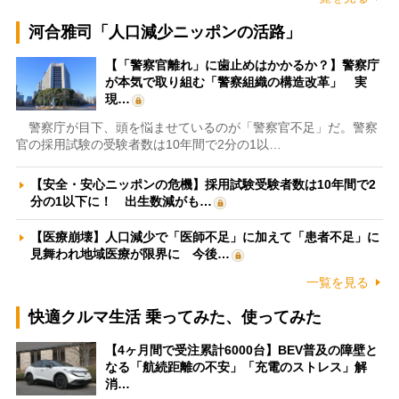
河合雅司「人口減少ニッポンの活路」
【「警察官離れ」に歯止めはかかるか？】警察庁
が本気で取り組む「警察組織の構造改革」 実
現…
警察庁が目下、頭を悩ませているのが「警察官不足」だ。警察
官の採用試験の受験者数は10年間で2分の1以…
【安全・安心ニッポンの危機】採用試験受験者数は10年間で2
分の1以下に！ 出生数減がも…
【医療崩壊】人口減少で「医師不足」に加えて「患者不足」に
見舞われ地域医療が限界に 今後…
一覧を見る
快適クルマ生活 乗ってみた、使ってみた
【4ヶ月間で受注累計6000台】BEV普及の障壁と
なる「航続距離の不安」「充電のストレス」解
消…