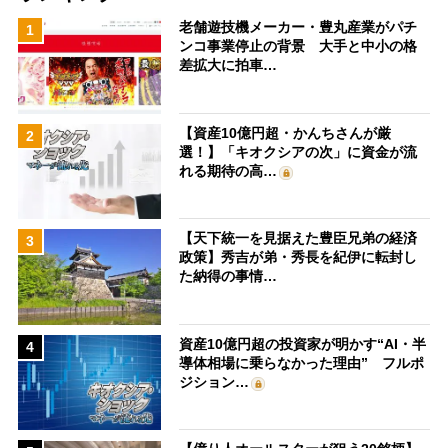
老舗遊技機メーカー・豊丸産業がパチ
1
ンコ事業停止の背景 大手と中小の格
差拡大に拍車…
【資産10億円超・かんちさんが厳
2
選！】「キオクシアの次」に資金が流
れる期待の高…
【天下統一を見据えた豊臣兄弟の経済
3
政策】秀吉が弟・秀長を紀伊に転封し
た納得の事情…
資産10億円超の投資家が明かす“AI・半
4
導体相場に乗らなかった理由” フルポ
ジション…