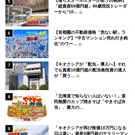
【億り人オールスターが狙う20銘柄】
5
「総資産69億円超」90歳現役トレーダ
ーから“10…
【首都圏の不動産価格「危ない駅」ラ
6
ンキング】“中古マンション売れ行き鈍
化”のワー…
【キオクシアが「配当」導入へ】それ
7
でも資産10億円超の配当株投資の達人
が「買う…
「北海道で知らない人はいない！」道
8
民熱愛のカップ焼きそば「やきそば弁
当」、最大の…
「キオクシアが再び株価10万円になる
9
日は遠い」資産3億円超のサラリーマン